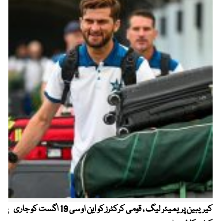
کیریبین پریمیئر لیگ ، قومی کرکٹرز کو این او سی 19 اگست کو جاری
پیٹ