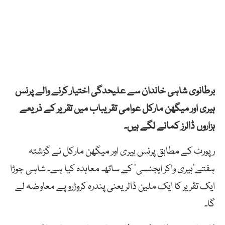
برطانوی شاہی خاندان سے علیحدگی اختیار کرنے والے پرنس
ہیری اور میگھن مارکل عوامی تقریباب میں تقریر کے ذریعے
ہزاروں ڈالرز کمانے لگے ہیں۔
رپورٹ کے مطابق پرنس ہیری اور میگھن مارکل نے گزشتہ
ہفتے’ہیری واکر ایجنسی‘ کے ساتھ معاہدہ کیا ہے۔ شاہی جوڑا
ایک تقریر کا ایک ملین ڈالر یعنی پندرہ کروڑروپے معاوضہ لے
گا۔