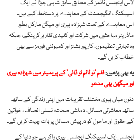
لاس اینجلس ٹائمز کے مطابق سابق شاہی جوڑا نے ایک
اسپیکنگ انگیجمنٹ کے معاہدے پر دستخط کیے ہیں۔
اس معاہدے کے تحت شہزادہ ہیری اور میگن مارکل بطور
ماڈریٹر مباحثوں میں شرکت اور کلیدی تقاریر کرینگے، جبکہ
وہ تجارتی تنظیموں، کارپوریشنز اور کمیونٹی فورمز سے بھی
خطاب کریں گے۔
یہ بھی پڑھیں:
فلم ‘نو ٹائم ٹو ڈائی’ کے پریمیئر میں شہزادہ ہیری
اور میگھن بھی مدعو
دنوں میاں بیوی مختلف تقریبات میں اپنی زندگی کے ساتھ
ساتھ معاشرتی مسائل، دماغی صحت، نسلی انصاف ، خواتین
کے حقوق اور ماحول کو درپیش مسائل پر بات چیت کریں گے۔
ایجنسی ایک اسپیکنگ ایجنسی ہیری واکر ہے جو دنیا کے