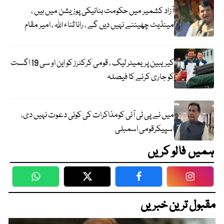
آزاد کشمیر میں حکومت بنانیکی پوزیشن میں ہیں ،
مینڈیٹ چھیننے نہیں دیں گے ، رانا ثناء اللہ ، امیر مقام
کیریبین پریمیئر لیگ ، قومی کرکٹرز کو این او سی 19 اگست
کو جاری کرنے کا فیصلہ
میں نے پی ٹی آئی کومذاکرات کی کوئی دعوت نہیں دی،
اسپیکرقومی اسمبلی
ہمیں فالو کریں
WhatsApp
Twitter
Facebook
Faceboo
مقبول ترین خبریں