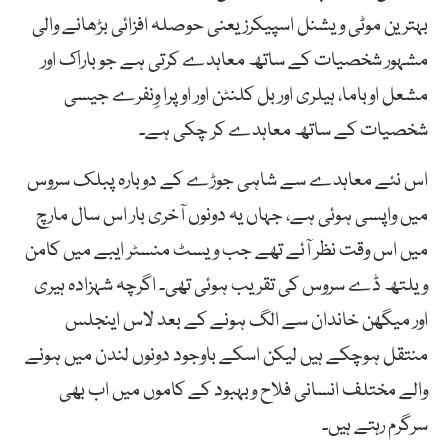
بہترین موٹی ویشنل اسپیکرز یعنی حوصلہ افزائی بڑھانے والی
مشہور شخصیات کے ساتھ معاہدے کرتی ہے جو باراک اور
مشعل اوباما، ہیلری اور بل کلنٹن اور اوپرا وِنفرے جیسی
شخصیات کے ساتھ معاہدے کر چکی ہے۔
اس نئے معاہدے سے شاہی جوڑے کے دوبارہ پبلک سروس
میں واپسی ہوئی ہے، جہاں یہ دونوں آخری بار اس سال مارچ
میں اس وقت نظر آئے تھے جب ویسٹ منسٹر ایبے میں کامن
ویلتھ ڈے سروس کی تقریب ہوئی تھی۔ اگرچہ شہزادہ ہیری
اور میگھن خاندان سے الگ ہونے کے بعد لاس اینجلس
منتقل ہوچکے ہیں لیکن اسکے باوجود دونوں لندن میں ہونے
والے مختلف انسانی فلاح وبہبود کے کاموں میں اب بھی
سرگرم رہتے ہیں۔