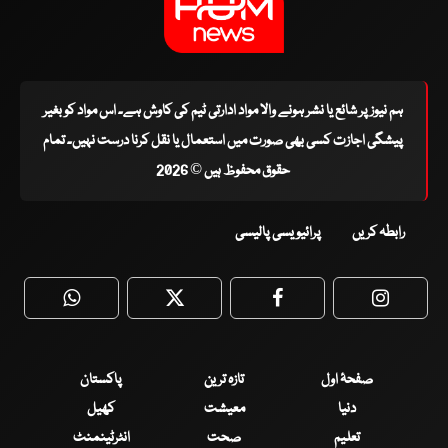
ہم نیوز پر شائع یا نشر ہونے والا مواد ادارتی ٹیم کی کاوش ہے۔ اس مواد کو بغیر
پیشگی اجازت کسی بھی صورت میں استعمال یا نقل کرنا درست نہیں۔ تمام
حقوق محفوظ ہیں © 2026
رابطہ کریں
پرائیویسی پالیسی
WhatsApp
Twitter
Facebook
Faceboo
صفحۂ اول
تازہ ترین
پاکستان
دنیا
معیشت
کھیل
تعلیم
صحت
انٹرٹینمنٹ