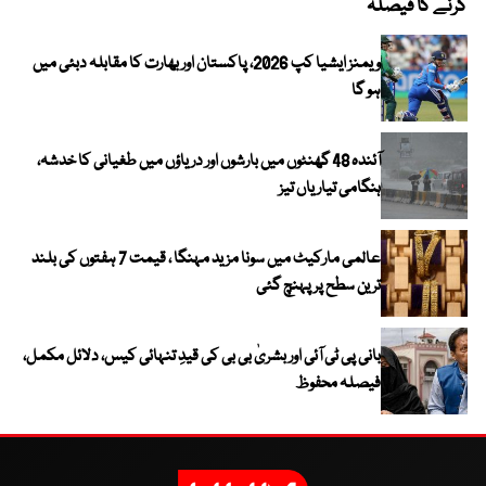
کرنے کا فیصلہ
ویمنز ایشیا کپ 2026، پاکستان اور بھارت کا مقابلہ دبئی میں
ہو گا
آئندہ 48 گھنٹوں میں بارشوں اور دریاؤں میں طغیانی کا خدشہ،
ہنگامی تیاریاں تیز
عالمی مارکیٹ میں سونا مزید مہنگا ، قیمت 7 ہفتوں کی بلند
ترین سطح پر پہنچ گئی
بانی پی ٹی آئی اور بشریٰ بی بی کی قیدِ تنہائی کیس، دلائل مکمل،
فیصلہ محفوظ