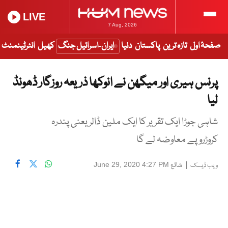
LIVE
7 Aug, 2026
صفحۂ اول
تازہ ترین
پاکستان
دنیا
ایران-اسرائیل جنگ
کھیل
انٹرٹینمنٹ
پرنس ہیری اور میگھن نے انوکھا ذریعہ روزگار ڈھونڈ
لیا
شاہی جوڑا ایک تقریر کا ایک ملین ڈالر یعنی پندرہ
کروڑروپے معاوضہ لے گا
|
شائع
June 29, 2020 4:27 PM
ویب ڈیسک