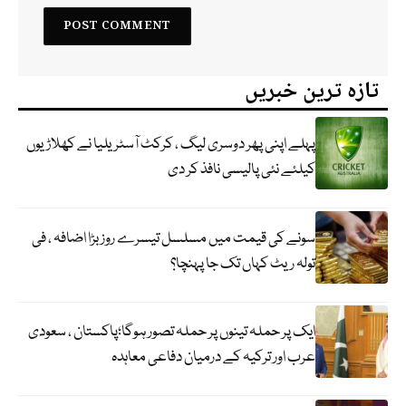
تازہ ترین خبریں
پہلے اپنی پھر دوسری لیگ ، کرکٹ آسٹریلیا نے کھلاڑیوں
کیلئے نئی پالیسی نافذ کر دی
سونے کی قیمت میں مسلسل تیسرے روز بڑا اضافہ ، فی
تولہ ریٹ کہاں تک جا پہنچا؟
ایک پر حملہ تینوں پر حملہ تصور ہوگا؛پاکستان ، سعودی
عرب اور ترکیہ کے درمیان دفاعی معاہدہ