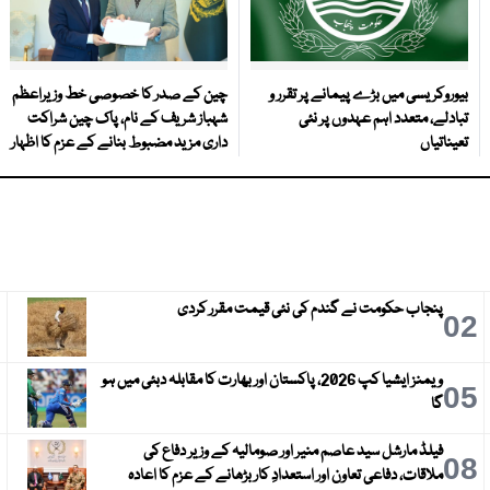
بیوروکریسی میں بڑے پیمانے پر تقرر و
چین کے صدر کا خصوصی خط وزیراعظم
تبادلے، متعدد اہم عہدوں پر نئی
شہباز شریف کے نام، پاک چین شراکت
تعیناتیاں
داری مزید مضبوط بنانے کے عزم کا اظہار
پنجاب حکومت نے گندم کی نئی قیمت مقرر کردی
3
02
ویمنز ایشیا کپ 2026، پاکستان اور بھارت کا مقابلہ دبئی میں ہو
6
05
گا
فیلڈ مارشل سید عاصم منیر اور صومالیہ کے وزیر دفاع کی
9
08
ملاقات، دفاعی تعاون اور استعدادِ کار بڑھانے کے عزم کا اعادہ