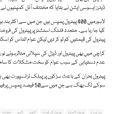
ڈیلرز ایسوسی ایشن نے بتایا کہ
مختلف
آئل
کمپنیوں
نے
لاہورمیں 400 پیٹرول پمپس ہیں جن میں سے اک
کیا جا رہا ہے۔ متعدد فلنگ اسٹشنز پر پیٹرول کی فرو
پیٹرول کی قیمتیں کم تو کر دیں لیکن عوام الناس کو اسک
کراچی میں بھی پیٹرول اور ڈیزل کی سپلائی متاثرہوئے نو رو
عدم دستیابی کے سبب عوام کو سخت مشکلات کا سامن
پیٹرول بحران کے باعث سڑکوں پر پبلک ٹرانسپورٹ بھی
سوکے لگ بھگ ہے جن میں سے50 فیصد پمپس پرفیول ٹینک خشک ہوگئےہیں۔
پی ایس او
پیٹرول کا بحران
پیٹرول کی قیمت
کراچی
لاہور
معیشت