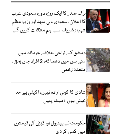
ترک صدر کا ایک روزہ دورہ سعودی عرب
کا اعلان، سعودی ولی عہد اور وزیراعظم
شہباز شریف سے اہم ملاقات کریں گے
دمشق کے نواحی علاقے جرمانہ میں
منی بس میں دھماکہ، 2 افراد جاں بحق،
متعدد زخمی
شادی کا کوئی ارادہ نہیں، اکیلی بے حد
خوش ہوں، امیشا پٹیل
حکومت نے پیٹرول اور ڈیزل کی قیمتوں
میں کمی کر دی