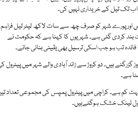
اب
تک
تیل
کے
خریداری
نہیں
کی۔
ثر بند ہیں اور پورے شہر کو صرف چھ سے سات لاکھ لیٹر تیل فراہم
خت بند کردی گئی ہے۔ شہریوں کا کہنا ہے کہ حکومت نے
ا فائدہ تب ہو جب اسکی ترسیل بھی یقینی بنائی جائے۔
ز گزرگئے ہیں۔ دو کروڑ سے زائد آبادی والے شہر میں پیٹرول ک
ا ہے۔
 بہت کم ہے۔ کراچی میں پیٹرول پمپس کی مجموعی تعداد تی