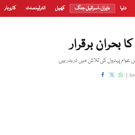
دنیا
ایران-اسرائیل جنگ
کھیل
انٹرٹینمنٹ
کاروبار
 بحران برقرار
عوام پیٹرول کی تلاش میں دربدر ہیں
|
Ju