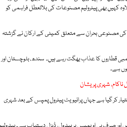
وہ
کہیں
بھی
پیٹرولیم
مصنوعات
کی
بلاتعطل
فراہمی
کو
 کی
مصنوعی
بحران
سے
متعلق
کمیٹی کے
ارکان
نے گزشتہ
مبی
قطاروں
کا
عذاب
بھگت
رہے
ہیں۔
سندھ،
بلوچستان
اور
وں
ہے۔
ال ناکام، شہری پریشان
یار
کر
گیا
ہے جہاں
پرائیویٹ
پیٹرول
پمپس
کے
بعد
شہری
یں اور صرف
پی
او
پمپس
پر
پیٹرول،
ڈیزل
دستیاب
ہے۔ پیٹرولیم