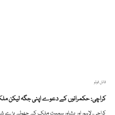
فائل فوٹو
کراچی:
حکمرانوں
کے
دعوے
اپنی
جگہ
لیکن
مل
کراچی،
لاہور اور
پشاور
سمیت
ملک
کے
چھوٹے
بڑے
شہ