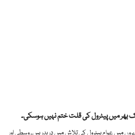
ک
بھر
میں
پیٹرول
کی
قلت
ختم
نہیں
ہوسکی۔
روں
میں
عوام
پیٹرول
کی
تلاش
میں
دربدر
ہیں۔
وسطی
اور