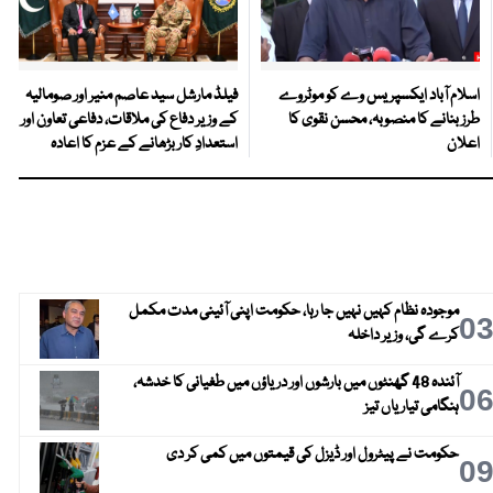
اسلام آباد ایکسپریس وے کو موٹروے
فیلڈ مارشل سید عاصم منیر اور صومالیہ
طرز بنانے کا منصوبہ، محسن نقوی کا
کے وزیر دفاع کی ملاقات، دفاعی تعاون اور
اعلان
استعدادِ کار بڑھانے کے عزم کا اعادہ
موجودہ نظام کہیں نہیں جا رہا، حکومت اپنی آئینی مدت مکمل
0
کرے گی، وزیر داخلہ
آئندہ 48 گھنٹوں میں بارشوں اور دریاؤں میں طغیانی کا خدشہ،
0
ہنگامی تیاریاں تیز
حکومت نے پیٹرول اور ڈیزل کی قیمتوں میں کمی کر دی
0