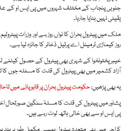
جنوبی
پنجاب
کے
مختلف
شہروں
میں
پی
ایس
او
کے
علا
یقینی
نہیں
بنایا
جارہا۔
ملک میں پیٹرول
بحران
کا
نواں
روز ہے اور
وزرات
پیٹرولیم
روز
کیماڑی
ٹرمینل
اے پرتیل
ذخائر
کا جائزہ
لیا ہے۔
خیبرپختونخوا
کے
شہری
بھی
پیٹرول
کے
حصول
کیلئے
ل
آزاد
کشمیر
میں
بھی
پیٹرول
کی
قلت
کا
مسئلہ
جوں
کا
ت
یہ بھی پڑھیں:
حکومت پیٹرول بحران پر قابو پانے میں تاح
پشاور
میں
پیٹرول
کی
قلت
کا
مسلۂ
سنگین
صورتحال
اخت
پی
ایس
او
سے
بھی
خالی
ہاتھ
لوٹ
رہے
ہیں۔
کراچی میں بھی
متعدد
پیٹرول
پمپس
مکمل
طور
پر
بند ہ