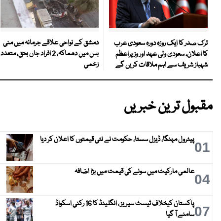
دمشق کے نواحی علاقے جرمانہ میں منی
ترک صدر کا ایک روزہ دورہ سعودی عرب
بس میں دھماکہ، 2 افراد جاں بحق، متعدد
کا اعلان، سعودی ولی عہد اور وزیراعظم
زخمی
شہباز شریف سے اہم ملاقات کریں گے
مقبول ترین خبریں
پیٹرول مہنگا، ڈیزل سستا، حکومت نے نئی قیمتوں کا اعلان کر دیا
01
عالمی مارکیٹ میں سونے کی قیمت میں بڑا اضافہ
04
پاکستان کیخلاف ٹیسٹ سیریز ، انگلینڈ کا 16 رکنی اسکواڈ
07
سامنے آ گیا