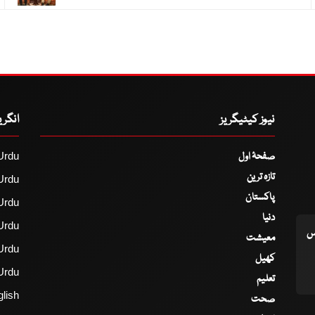
نیوز کیٹیگریز
انگر
صفحۂ اول
Urdu
تازہ ترین
Urdu
پاکستان
Urdu
دنیا
Urdu
اس
معیشت
Urdu
کھیل
Urdu
تعلیم
lish
صحت