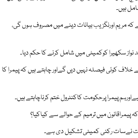
مل ہیں۔
ہ مریم اورنگزیب بیانات دینے میں مصروف ہوں گی،
نواز سکھیرا کوکمیٹی میں شامل کرنے کا حکم دیا۔
اف کوئی فیصلہ نہیں دیں گےاور چاہتے ہیں کہ پیمرا کا
یےاورہم پیمرا پرحکومت کاکنٹرول ختم کرناچاہتے ہیں۔
کہ پیمراقانون میں ترمیم کے حوالے سے کیاکیا؟
 حکومت نےسات رکنی کمیٹی تشکیل دی ہے۔