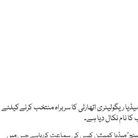
یڈیا ریگولیٹری اتھارٹی کا سربراہ منتخب کرنےکیلئے
کا نام نکال دیا ہے۔
چیف جسٹس آف پاکستان کی سربراہی میں تین رکنی بینچʼمیڈیا کمیشن کیس کی سماعت کررہاہے جس میں