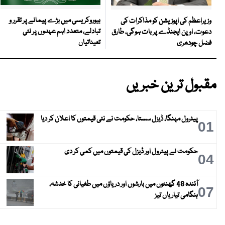
بیوروکریسی میں بڑے پیمانے پر تقرر و
وزیراعظم کی اپوزیشن کو مذاکرات کی
تبادلے، متعدد اہم عہدوں پر نئی
دعوت، اوپن ایجنڈے پر بات ہوگی، طارق
تعیناتیاں
فضل چودھری
مقبول ترین خبریں
پیٹرول مہنگا، ڈیزل سستا، حکومت نے نئی قیمتوں کا اعلان کر دیا
01
حکومت نے پیٹرول اور ڈیزل کی قیمتوں میں کمی کر دی
04
آئندہ 48 گھنٹوں میں بارشوں اور دریاؤں میں طغیانی کا خدشہ،
07
ہنگامی تیاریاں تیز