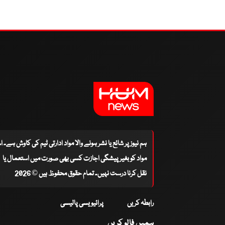
ہم نیوز پر شائع یا نشر ہونے والا مواد ادارتی ٹیم کی کاوش ہے۔ 
مواد کو بغیر پیشگی اجازت کسی بھی صورت میں استعمال یا
نقل کرنا درست نہیں۔ تمام حقوق محفوظ ہیں © 2026
رابطہ کریں
پرائیویسی پالیسی
ہمیں فالو کریں