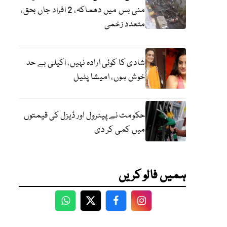
منی بس میں دھماکہ، 2 افراد جاں بحق،
متعدد زخمی
شادی کا کوئی ارادہ نہیں، اکیلی بے حد
خوش ہوں، امیشا پٹیل
حکومت نے پیٹرول اور ڈیزل کی قیمتوں
میں کمی کر دی
ہمیں فالو کریں
WhatsApp
Twitter
Facebook
Facebook