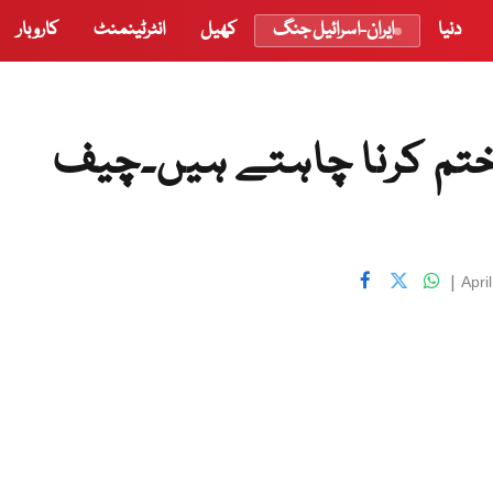
دنیا
ایران-اسرائیل جنگ
کھیل
انٹرٹینمنٹ
کاروبار
 ختم کرنا چاہتے ہیں۔چیف
|
Apri