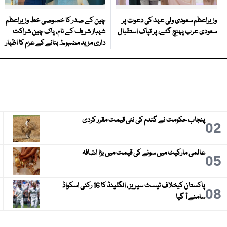
وزیراعظم سعودی ولی عہد کی دعوت پر
چین کے صدر کا خصوصی خط وزیراعظم
سعودی عرب پہنچ گئے، پر تپاک استقبال
شہباز شریف کے نام، پاک چین شراکت
داری مزید مضبوط بنانے کے عزم کا اظہار
پنجاب حکومت نے گندم کی نئی قیمت مقرر کردی
3
02
عالمی مارکیٹ میں سونے کی قیمت میں بڑا اضافہ
6
05
پاکستان کیخلاف ٹیسٹ سیریز ، انگلینڈ کا 16 رکنی اسکواڈ
9
08
سامنے آ گیا