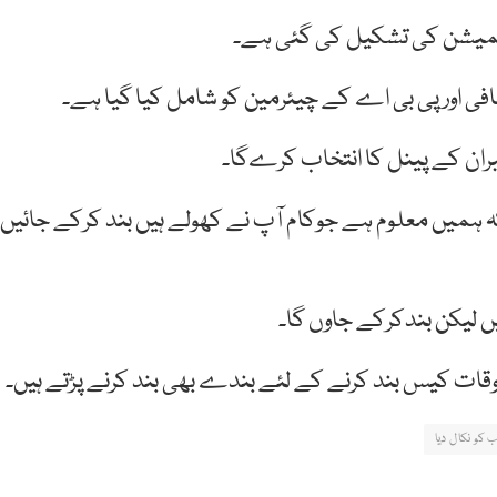
ے کمیشن کی تشکیل کی گئی ہے۔
افی اور پی بی اے کے چیئرمین کو شامل کیا گیا ہے۔
بران کے پینل کا انتخاب کرےگا۔
 کہ ہمیں معلوم ہے جوکام آپ نے کھولے ہیں بند کرکے جائیں
ں لیکن بندکرکے جاوں گا۔
ت کیس بند کرنے کے لئے بندے بھی بند کرنے پڑتے ہیں۔
 کو نکال دیا