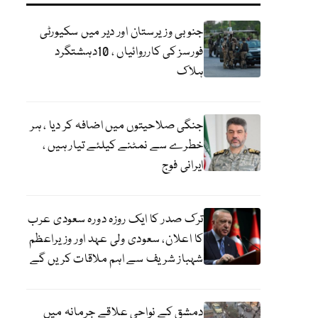
جنوبی وزیرستان اور دیر میں سکیورٹی
فورسز کی کارروائیاں ، 10دہشتگرد
ہلاک
جنگی صلاحیتوں میں اضافہ کر دیا ، ہر
خطرے سے نمٹنے کیلئے تیار ہیں ،
ایرانی فوج
ترک صدر کا ایک روزہ دورہ سعودی عرب
کا اعلان، سعودی ولی عہد اور وزیراعظم
شہباز شریف سے اہم ملاقات کریں گے
دمشق کے نواحی علاقے جرمانہ میں