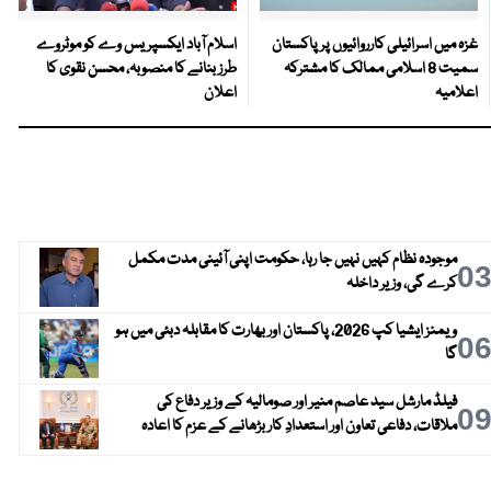
غزہ میں اسرائیلی کارروائیوں پر پاکستان
اسلام آباد ایکسپریس وے کو موٹروے
سمیت 8 اسلامی ممالک کا مشترکہ
طرز بنانے کا منصوبہ، محسن نقوی کا
اعلامیہ
اعلان
موجودہ نظام کہیں نہیں جا رہا، حکومت اپنی آئینی مدت مکمل
0
کرے گی، وزیر داخلہ
ویمنز ایشیا کپ 2026، پاکستان اور بھارت کا مقابلہ دبئی میں ہو
0
گا
فیلڈ مارشل سید عاصم منیر اور صومالیہ کے وزیر دفاع کی
0
ملاقات، دفاعی تعاون اور استعدادِ کار بڑھانے کے عزم کا اعادہ