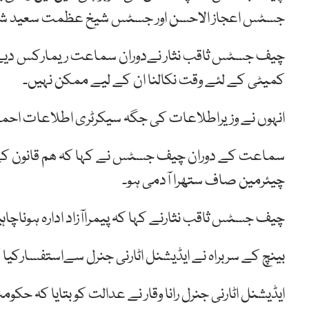
جسٹس اعجاز الاحسن اور جسٹس شیخ عظمت سعید شا
چیف جسٹس ثاقب نثار نےدوران سماعت ریمارکس دیے ک
کمیٹی کے لئے وقت نکالنا ان کے لیے ممکن نہیں۔
انہوں نے وزیراطلاعات کی جگہ سیکرٹری اطلاعات احمد 
سماعت کے دوران چیف جسٹس نے کہا کہ ھم قانون کے خل
چیئرمین صاف ستھرا آدمی ہو۔
چیف جسٹس ثاقب نثارنے کہا کہ پیمراآزاد ادارہ ہوناچاہ
بینچ کے سربراہ نے ایڈیشنل اٹارنی جنرل سےاستفسارکیا 
ایڈیشنل اٹارنی جنرل رانا وقار نے عدالت کو بتایا کہ