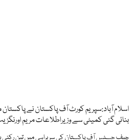
اسلام آباد:سپریم کورٹ آف پاکستان نے پاکستان م
بنائی گئی کمیٹی سے وزیراطلاعات مریم اورنگزیب 