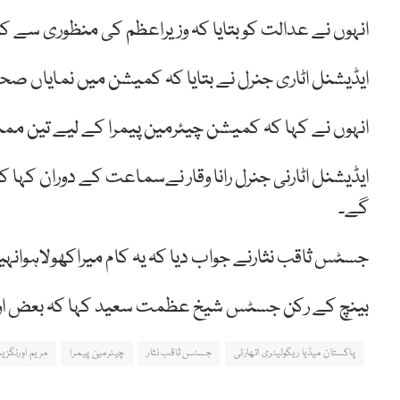
انہوں نے عدالت کو بتایا کہ وزیراعظم کی منظوری س
ایڈیشنل اٹاری جنرل نے بتایا کہ کمیشن میں نمایاں صح
انہوں نے کہا کہ کمیشن چیئرمین پیمرا کے لیے تین مم
ایڈیشنل اٹارنی جنرل رانا وقار نےسماعت کے دوران کہا
گے۔
جسٹس ثاقب نثارنے جواب دیا کہ یہ کام میراکھولاہوانہی
بینچ کے رکن جسٹس شیخ عظمت سعید کہا کہ بعض اوقا
پاکستان میڈیا ریگولیٹری اتھارٹی
جسٹس ثاقب نثار
چیئرمین پیمرا
مریم اورنگزیب