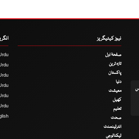
نیوز کیٹیگریز
انگر
صفحۂ اول
Urdu
تازہ ترین
Urdu
پاکستان
Urdu
دنیا
Urdu
اس
معیشت
Urdu
کھیل
Urdu
تعلیم
lish
صحت
انٹرٹینمنٹ
ٹیکنالوجی