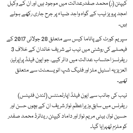
کیپٹن (ر) محمد صفدرعدالت میں موجود ہیں اور ان کے وکیل
امجد پرویز نیب کے گواہ واجد ضیاء پر جرح جاری رکھے ہوئے
ہیں۔
سپریم کورٹ کے پاناما کیس سے متعلق 28 جولائی 2017 کے
فیصلے کی روشنی میں نیب نے شریف خاندان کے خلاف 3
ریفرنسز احتساب عدالت میں دائر کیے، جو ایون فیلڈ پراپرٹیز،
العزیزیہ اسٹیل ملز اور فلیگ شپ انویسمنٹ سے متعلق
تھے۔
نیب کی جانب سے ایون فیلڈ اپارٹمنٹس (لندن فلیٹس)
ریفرنس میں سابق وزیراعظم نواز شریف ان کے بچوں حسن اور
حسین نواز، بیٹی مریم نواز اور داماد کیپٹن ریٹائرڈ محمد صفدر
کو ملزم ٹھہرایا گیا۔