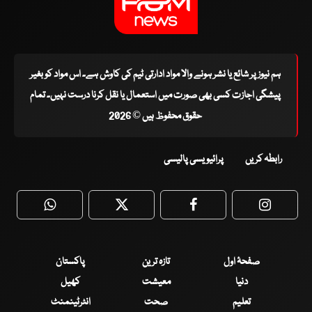
ہم نیوز پر شائع یا نشر ہونے والا مواد ادارتی ٹیم کی کاوش ہے۔ اس مواد کو بغیر
پیشگی اجازت کسی بھی صورت میں استعمال یا نقل کرنا درست نہیں۔ تمام
حقوق محفوظ ہیں © 2026
رابطہ کریں
پرائیویسی پالیسی
WhatsApp
Twitter
Facebook
Faceboo
صفحۂ اول
تازہ ترین
پاکستان
دنیا
معیشت
کھیل
تعلیم
صحت
انٹرٹینمنٹ