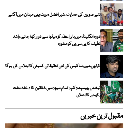
نئے صوبوں کی حمایت، شیر افضل مروت بھی میدان میں آگئے
دورہ انگلینڈ میں بابر اعظم کو میڈیا سے دور رکھا جائے، راشد
لطیف کا پی سی بی کو مشورہ
کراچی،میررضاکیس کی نئی تحقیقاتی کمیٹی کااجلاس کل ہوگا
نیشنل چیمپئنز کپ: تمام میچز میں شائقین کا داخلہ مفت
رکھنے کا اعلان
مقبول ترین خبریں