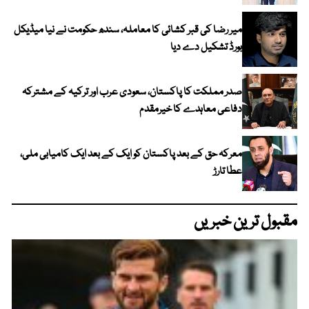
میر رضا کی قبر کشائی کا معاملہ، سندھ حکومت نے نیا میڈیکل
بورڈ تشکیل دے دیا
صدر مملکت کا پاکستان، سعودی عرب اور ترکیہ کے مشترکہ
دفاعی معاہدے کا خیرمقدم
معرکہ حق کے بعد پاکستان کو ایک کے بعد ایک کامیابی ملی،
عطا تارڑ
مقبول ترین خبریں