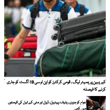
کیریبین پریمیئر لیگ ، قومی کرکٹرز کو این او سی 19 اگست کو جاری
آز
کرنے کا فیصلہ
چھی
عوام کو جزوی ریلیف، پیٹرول، ڈیزل اور مٹی کے تیل کی قیمتوں
میں کمی