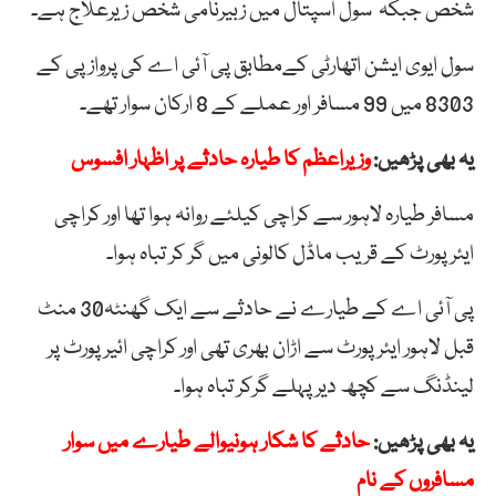
شخص جبکہ سول اسپتال میں زبیرنامی شخص زیرعلاج ہے۔
سول ایوی ایشن اتھارٹی کےمطابق پی آئی اے کی پرواز پی کے
8303 میں 99 مسافر اور عملے کے 8 ارکان سوار تھے۔
یہ بھی پڑھیں:
وزیراعظم کا طیارہ حادثے پر اظہار افسوس
مسافر طیارہ لاہور سے کراچی کیلئے روانہ ہوا تھا اور کراچی
ایئرپورٹ کے قریب ماڈل کالونی میں گر کر تباہ ہوا۔
پی آئی اے کے طیارے نے حادثے سے ایک گھنٹہ30 منٹ
قبل لاہور ایئر پورٹ سے اڑان بھری تھی اور کراچی ائیر پورٹ پر
لینڈنگ سے کچھ دیر پہلے گرکر تباہ ہوا۔
یہ بھی پڑھیں:
حادثے کا شکار ہونیوالے طیارے میں سوار
مسافروں کے نام