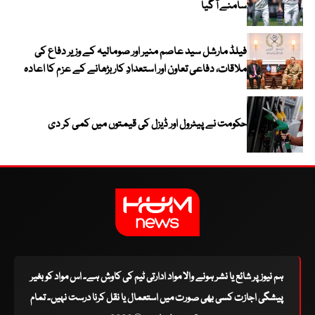
سامنے آ گیا
فیلڈ مارشل سید عاصم منیر اور صومالیہ کے وزیر دفاع کی
ملاقات، دفاعی تعاون اور استعدادِ کار بڑھانے کے عزم کا اعادہ
حکومت نے پیٹرول اور ڈیزل کی قیمتوں میں کمی کر دی
ہم نیوز پر شائع یا نشر ہونے والا مواد ادارتی ٹیم کی کاوش ہے۔ اس مواد کو بغیر
پیشگی اجازت کسی بھی صورت میں استعمال یا نقل کرنا درست نہیں۔ تمام