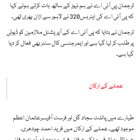
ترجمان پی آئی اے نے ہم نیوز کے ساتھ بات کرتے ہوئے کہا
کہ پی آئی اے کی ایئربس320 نے لاہور سے اڑان بھری تھی۔
ترجمان نے بتایا کہ پی آئی اے کے آپریشنل ملازمین کو ڈیوٹی
پر طلب کر لیا گیا ہے اور ایمرجنسی کال سنٹر بھی فعال کر دیا
گیا ہے۔
عملے کے ارکان
طیارے میں پائلٹ سجاد گل اور فرسٹ آفیسرعثمان اعظم
موجود تھے۔ عملے کے ارکان میں فرید احمد چودھری،