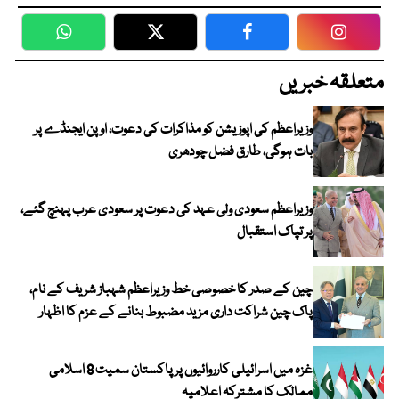
WhatsApp
Twitter
Facebook
Faceboo
متعلقہ خبریں
وزیراعظم کی اپوزیشن کو مذاکرات کی دعوت، اوپن ایجنڈے پر
بات ہوگی، طارق فضل چودھری
وزیراعظم سعودی ولی عہد کی دعوت پر سعودی عرب پہنچ گئے،
پر تپاک استقبال
چین کے صدر کا خصوصی خط وزیراعظم شہباز شریف کے نام،
پاک چین شراکت داری مزید مضبوط بنانے کے عزم کا اظہار
غزہ میں اسرائیلی کارروائیوں پر پاکستان سمیت 8 اسلامی
ممالک کا مشترکہ اعلامیہ