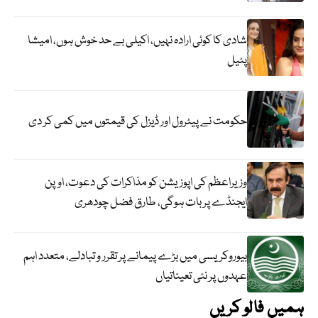
شادی کا کوئی ارادہ نہیں، اکیلی بے حد خوش ہوں، امیشا
پٹیل
حکومت نے پیٹرول اور ڈیزل کی قیمتوں میں کمی کر دی
وزیراعظم کی اپوزیشن کو مذاکرات کی دعوت، اوپن
ایجنڈے پر بات ہوگی، طارق فضل چودھری
بیوروکریسی میں بڑے پیمانے پر تقرر و تبادلے، متعدد اہم
عہدوں پر نئی تعیناتیاں
ہمیں فالو کریں