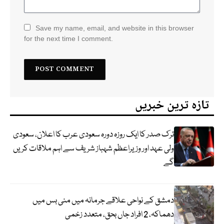
Save my name, email, and website in this browser
for the next time I comment.
تازہ ترین خبریں
ترک صدر کا ایک روزہ دورہ سعودی عرب کا اعلان، سعودی
ولی عہد اور وزیراعظم شہباز شریف سے اہم ملاقات کریں
گے
دمشق کے نواحی علاقے جرمانہ میں منی بس میں
دھماکہ، 2 افراد جاں بحق، متعدد زخمی