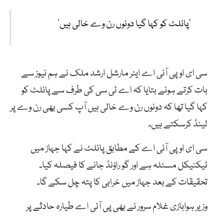
’پائلٹ کو کہا گیا دونوں رن وے خالی ہیں‘
سی ای او پی آئی اے ایئر مارشل ارشد ملک نے ہم نیوز سے
بات کرتے ہوئے بتایا کہ اے ٹی سی کی طرف سے پائلٹ کو
کہا گیا تھا کہ دونوں رن وے خالی ہیں آپ کسی بھی رن وے پر
لینڈ کرسکتے ہیں۔
سی ای او پی آئی اے کے مطابق پائلٹ نے کہا جہاز میں
ٹیکنیکل مسئلہ ہے اور گو راؤنڈ جانے کا فیصلہ کیا۔
تحقیقات کے بعد جہاز میں خرابی کا پتہ چل سکے گا۔
وزیر ہوابازی غلام سرور نے بھی پی آئی اے طیارہ حادثے پر