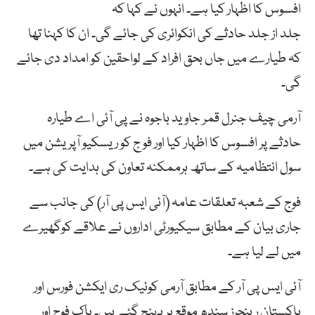
افسوس کا اظہار کیا ہے۔ انہوں نے کہا کہ
جلد از جلد حادثے کی انکوائری کی جائے گی۔ ان کا کہنا تھا
کہ طیارے میں جاں بحق افراد کے لواحقین کو امداد دی جائے
گی۔
آرمی چیف جنرل قمر جاوید باجوہ نے پی آئی اے طیارہ
حادثے پر افسوس کا اظہار کیا اور فو ج کو ریسکیو آپریشن میں
سول انتظامیہ کے ساتھ ہرممکنہ تعاون کی ہدایت کی ہے۔
فوج کے شعبہ تعلقات عامہ (آئی ایس پی آر) کی جانب سے
جاری بیان کے مطابق سیکیورٹی اداروں نے علاقے کوگھیرے
میں لے لیا ہے۔
آئی ایس پی آر کے مطابق آرمی کوئیک ری ایکشن فورس اور
پاکستان رینجرز سندھ موقع پر پہنچ گئے ہیں۔ پاک فوج اور