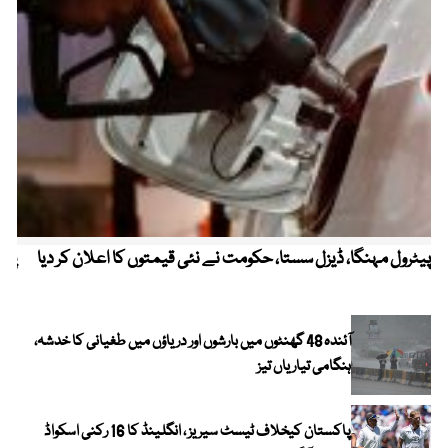
پیٹرول مہنگا، ڈیزل سستا، حکومت نے نئی قیمتوں کا اعلان کر دیا
پنج
آئندہ 48 گھنٹوں میں بارشوں اور دریاؤں میں طغیانی کا خدشہ،
ہنگامی تیاریاں تیز
پاکستان کیخلاف ٹیسٹ سیریز ، انگلینڈ کا 16 رکنی اسکواڈ