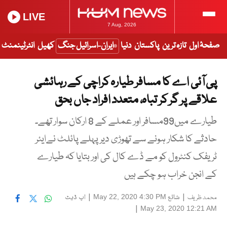
LIVE
7 Aug, 2026
صفحۂ اول
تازہ ترین
پاکستان
دنیا
ایران-اسرائیل جنگ
کھیل
انٹرٹینمنٹ
پی آئی اے کا مسافر طیارہ کراچی کے رہائشی
علاقے پر گر کر تباہ، متعدد افراد جاں بحق
طیارے میں99مسافر اور عملے کے 8 ارکان سوار تھے۔
حادثے کا شکار ہونے سے تھوڑی دیر پہلے پائلٹ نےایئر
ٹریفک کنٹرول کو مے ڈے کال کی اور بتایا کہ طیارے
کے انجن خراب ہو چکے ہیں
|
شائع
|
اپ ڈیٹ
May 22, 2020 4:30 PM
محمد ظریف
|
May 23, 2020 12:21 AM