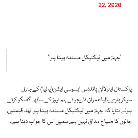
22, 2020
’جہاز میں ٹیکنیکل مسئلہ پیدا ہوا‘
پاکستان ایئرلائن پائلٹس ایسوسی ایشن(پالپا) کےجنرل
سیکریٹری پالپاعمران ناریجو نے ہم نیوز کے ساتھ گفتگو کرتے
ہوئے بتایا کہ جہاز میں ٹیکنیکل مسئلہ پیدا ہوا تھا۔ قیمتوں
جانوں کا ضیاع مذاق نہیں ہے ہمیں اس کا جواب دینا ہے۔