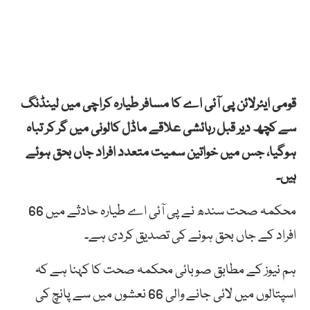
قومی ایئرلائن پی آئی اے کا مسافر طیارہ کراچی میں لینڈنگ
سے کچھ دیر قبل رہائشی علاقے ماڈل کالونی میں گر کر تباہ
ہوگیا، جس میں خواتین سمیت متعدد افراد جاں بحق ہوئے
ہیں۔
محکمہ صحت سندھ نے پی آئی اے طیارہ حادثے میں 66
افراد کے جاں بحق ہونے کی تصدیق کردی ہے۔
ہم نیوز کے مطابق صوبائی محکمہ صحت کا کہنا ہے کہ
اسپتالوں میں لائی جانے والی 66 نعشوں میں سے پانچ کی