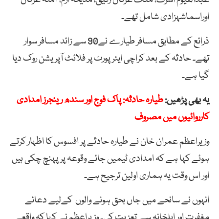
عبدالقیوم اشرف، ملک عرفان رفیق، مدیحہ ارم، آمنہ عرفان
اوراسماشہزادی شامل تھے۔
ذرائع کے مطابق مسافر طیارے نے90 سے زائد مسافر سوار
تھے۔ حادثہ کے بعد کراچی ایئرپورٹ پر فلائٹ آپریشن روک دیا
گیا ہے۔
یہ بھی پڑھیں:
طیارہ حادثہ: پاک فوج اور سندھ رینجرز امدادی
کارروائیوں میں مصروف
وزیراعظم عمران خان نے طیارہ حادثے پر افسوس کا اظہار کرتے
ہوئے کہا ہے کہ امدادی ٹیمیں جائے وقوعہ پر پہنچ چکی ہیں
اور اس وقت یہ ہماری اولین ترجیح ہے۔
انہوں نے سانحے میں جاں بحق ہونے والوں کےلیے دعائے
مغفرت اور اہلخانہ سے تعزیت کی۔ وزیراعظم نے کہا کہ واقعے