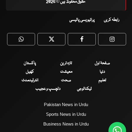
حقوق محفوظ ہیں © 2026
رابطہ کریں
پرائیویسی پالیسی
WhatsApp
Twitter
Facebook
Faceboo
صفحۂ اول
تازہ ترین
پاکستان
دنیا
معیشت
کھیل
تعلیم
صحت
انٹرٹینمنٹ
ٹیکنالوجی
دلچسپ و عجیب
Pakistan News in Urdu
Sports News in Urdu
Business News in Urdu