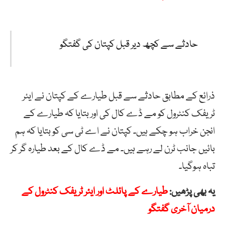
حادثے سے کچھ دیر قبل کپتان کی گفتگو
ذرائع کے مطابق حادثے سے قبل طیارے کے کپتان نے ایئر
ٹریفک کنٹرول کو مے ڈے کال کی اور بتایا کہ طیارے کے
انجن خراب ہو چکے ہیں۔ کپتان نے اے ٹی سی کو بتایا کہ ہم
بائیں جانب ٹرن لے رہے ہیں۔ مے ڈے کال کے بعد طیارہ گر کر
تباہ ہوگیا۔
یہ بھی پڑھیں:
طیارے کے پائلٹ اور ایئر ٹریفک کنٹرول کے
درمیان آخری گفتگو