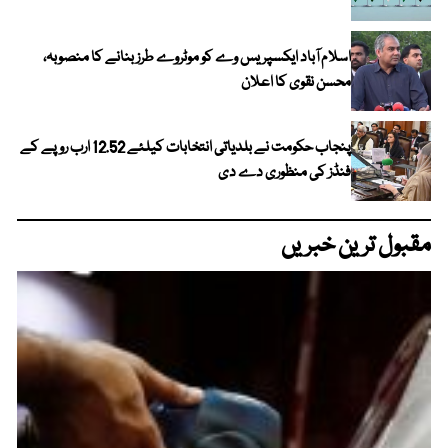
اسلام آباد ایکسپریس وے کو موٹروے طرز بنانے کا منصوبہ،
محسن نقوی کا اعلان
پنجاب حکومت نے بلدیاتی انتخابات کیلئے 12.52 ارب روپے کے
فنڈز کی منظوری دے دی
مقبول ترین خبریں