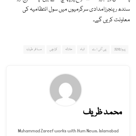
سندھ رینجرزامدادی سرگرمیوں میں سول انتظامیہ کی
معاونت کریں گے۔
پرواز320
پی آئی اے
تباہ
حادثہ
کراچی
مسافر طیارہ
محمد ظریف
Muhammad Zareef works with Hum News, Islamabad