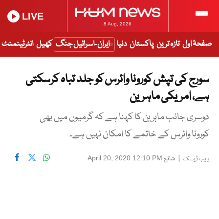
LIVE
8 Aug, 2026
صفحۂ اول
تازہ ترین
پاکستان
دنیا
ایران-اسرائیل جنگ
کھیل
انٹرٹینمنٹ
سورج کی تپش کورونا وائرس کو جلد تباہ کرسکتی
ہے، امریکی ماہرین
دوسری جانب ماہرین کا کہنا ہے کہ گرمیوں میں بھی
کورونا وائرس کے خاتمے کا امکان نہیں ہے۔
|
شائع
April 20, 2020 12:10 PM
ویب ڈیسک