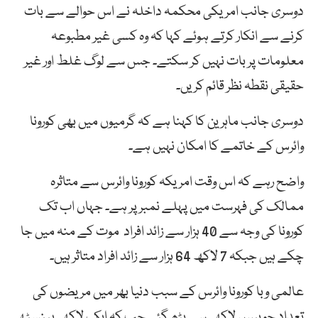
دوسری جانب امریکی محکمہ داخلہ نے اس حوالے سے بات
کرنے سے انکار کرتے ہوئے کہا کہ وہ کسی غیر مطبوعہ
معلومات پر بات نہیں کر سکتے۔ جس سے لوگ غلط اور غیر
حقیقی نقطہ نظر قائم کریں۔
دوسری جانب ماہرین کا کہنا ہے کہ گرمیوں میں بھی کورونا
وائرس کے خاتمے کا امکان نہیں ہے۔
واضح رہے کہ اس وقت امریکہ کورونا وائرس سے متاثرہ
ممالک کی فہرست میں پہلے نمبر پر ہے۔ جہاں اب تک
کورونا کی وجہ سے 40 ہزار سے زائد افراد موت کے منہ میں جا
چکے ہیں جبکہ 7 لاکھ 64 ہزار سے زائد افراد متاثر ہیں۔
عالمی وبا کورونا وائرس کے سبب دنیا بھر میں مریضوں کی
تعداد چوبیس لاکھ سے بڑھ گئی جب کہ ایک لاکھ پینسٹھ