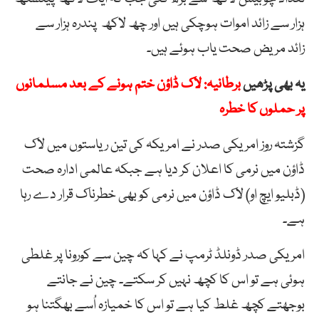
ہزار سے زائد اموات ہوچکی ہیں اور چھ لاکھ پندرہ ہزار سے
زائد مریض صحت یاب ہوئے ہیں۔
یہ بھی پڑھیں
برطانیہ: لاک ڈاؤن ختم ہونے کے بعد مسلمانوں
پر حملوں کا خطرہ
گزشتہ روز امریکی صدر نے امریکہ کی تین ریاستوں میں لاک
ڈاؤن میں نرمی کا اعلان کر دیا ہے جبکہ عالمی ادارہ صحت
(ڈبلیو ایچ او) لاک ڈاؤن میں نرمی کو بھی خطرناک قرار دے رہا
ہے۔
امریکی صدر ڈونلڈ ٹرمپ نے کہا کہ چین سے کورونا پر غلطی
ہوئی ہے تو اس کا کچھ نہیں کر سکتے۔ چین نے جانتے
بوجھتے کچھ غلط کیا ہے تو اس کا خمیازہ اُسے بھگتنا ہو