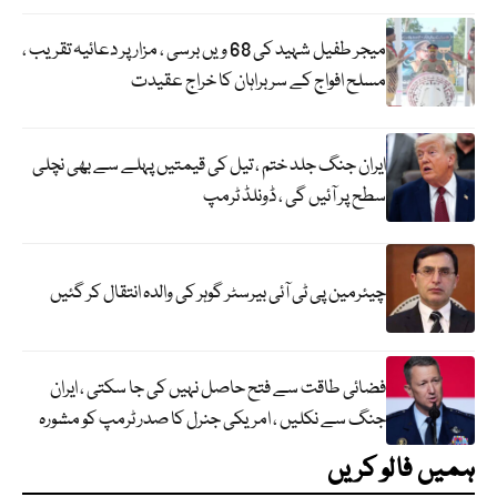
میجر طفیل شہید کی 68 ویں برسی ، مزار پر دعائیہ تقریب ،
مسلح افواج کے سربراہان کا خراج عقیدت
ایران جنگ جلد ختم ، تیل کی قیمتیں پہلے سے بھی نچلی
سطح پر آئیں گی ، ڈونلڈ ٹرمپ
چیئرمین پی ٹی آئی بیرسٹر گوہر کی والدہ انتقال کر گئیں
فضائی طاقت سے فتح حاصل نہیں کی جا سکتی ، ایران
جنگ سے نکلیں ، امریکی جنرل کا صدر ٹرمپ کو مشورہ
ہمیں فالو کریں