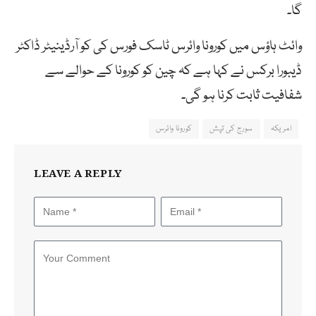
گا۔
وائٹ ہاؤس میں کورونا وائرس ٹاسک فورس کی کو آرڈینیٹر ڈاکٹر
ڈیبورا برکس نے کہا ہے کہ چین کو کورونا کے حوالے سے
شفافیت ثابت کرنا ہو گی۔
امریکہ
سورج کی تپش
کورونا وائرس
LEAVE A REPLY