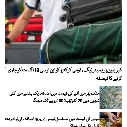
کیریبین پریمیئر لیگ ، قومی کرکٹرز کو این او سی 19 اگست کو جاری
آز
کرنے کا فیصلہ
چھی
ملک بھر میں آٹے کی قیمت میں اضافہ، ایک ہفتے میں کئی
شہروں میں 20 کلو تھیلا 100 روپے تک مہنگا
سونے کی قیمت میں مسلسل تیسرے روز بڑا اضافہ ، فی تولہ ریٹ
کہاں تک جا پہنچا؟