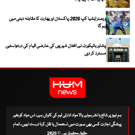
ویمنز ایشیا کپ 2026، پاکستان اور بھارت کا مقابلہ دبئی میں
ہو گا
پشاور ہائیکورٹ نے افغان شہریوں کی عارضی قیام کی درخواستیں
مسترد کر دیں
ہم نیوز پر شائع یا نشر ہونے والا مواد ادارتی ٹیم کی کاوش ہے۔ اس مواد کو بغیر
پیشگی اجازت کسی بھی صورت میں استعمال یا نقل کرنا درست نہیں۔ تمام
حقوق محفوظ ہیں © 2026