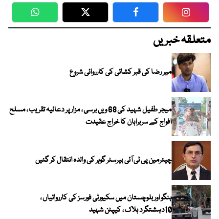
WhatsApp
Twitter
Facebook
Faceboo
متعلقہ خبریں
میر رضا کی قبر کشائی کی کارروائی شروع
میجر طفیل شہید کی 68 ویں برسی ، مزار پر دعائیہ تقریب ، مسلح
افواج کے سربراہان کا خراج عقیدت
چیئرمین پی ٹی آئی بیرسٹر گوہر کی والدہ انتقال کر گئیں
ہنگو اور بلوچستان میں سکیورٹی فورسز کی کارروائیاں ،
10دہشتگرد ہلاک ، کیپٹن شہید