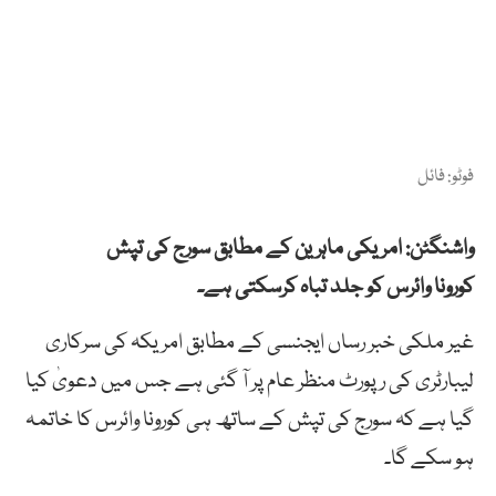
فوٹو: فائل
واشنگٹن: امریکی ماہرین کے مطابق سورج کی تپش
کورونا وائرس کو جلد تباہ کرسکتی ہے۔
غیر ملکی خبر رساں ایجنسی کے مطابق امریکہ کی سرکاری
لیبارٹری کی رپورٹ منظر عام پر آ گئی ہے جس میں دعویٰ کیا
گیا ہے کہ سورج کی تپش کے ساتھ ہی کورونا وائرس کا خاتمہ
ہو سکے گا۔