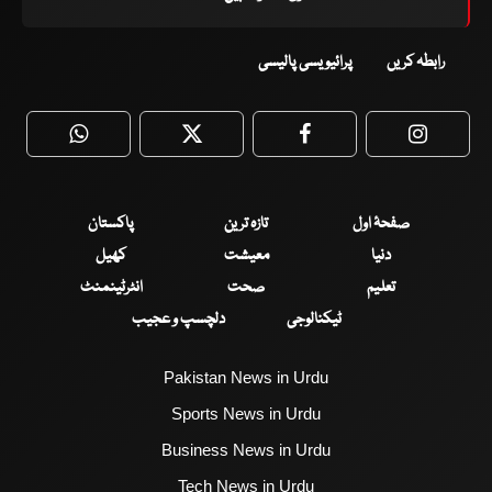
رابطہ کریں
پرائیویسی پالیسی
WhatsApp
Twitter
Facebook
Faceboo
صفحۂ اول
تازہ ترین
پاکستان
دنیا
معیشت
کھیل
تعلیم
صحت
انٹرٹینمنٹ
ٹیکنالوجی
دلچسپ و عجیب
Pakistan News in Urdu
Sports News in Urdu
Business News in Urdu
Tech News in Urdu