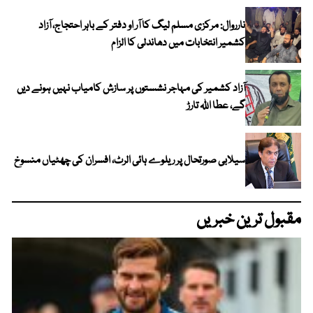
نارروال: مرکزی مسلم لیگ کا آر او دفتر کے باہر احتجاج، آزاد
کشمیر انتخابات میں دھاندلی کا الزام
آزاد کشمیر کی مہاجر نشستوں پر سازش کامیاب نہیں ہونے دیں
گے، عطا اللہ تارڑ
سیلابی صورتحال پر ریلوے ہائی الرٹ، افسران کی چھٹیاں منسوخ
مقبول ترین خبریں