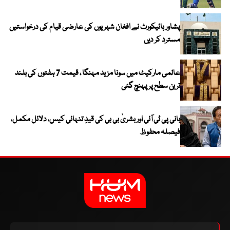
پشاور ہائیکورٹ نے افغان شہریوں کی عارضی قیام کی درخواستیں
مسترد کر دیں
عالمی مارکیٹ میں سونا مزید مہنگا ، قیمت 7 ہفتوں کی بلند
ترین سطح پر پہنچ گئی
بانی پی ٹی آئی اور بشریٰ بی بی کی قیدِ تنہائی کیس، دلائل مکمل،
فیصلہ محفوظ