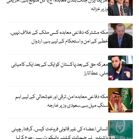
امریکا ایران جنگ بندی معاہدہ آج یا کل متوقع ہے، امریکی
وزیر خزانہ
مکہ مشترکہ دفاعی معاہدہ کسی ملک کے خلاف نہیں،
خطے کے امن و استحکام کے لیے ہے، اردوان
معرکہ حق کے بعد پاکستان کو ایک کے بعد ایک کامیابی
ملی، عطا تارڑ
مکہ دفاعی معاہدہ امن، ترقی اور خوشحالی کے لیے اہم
سنگِ میل ہے،سعودی وزیر خارجہ
انسانی اعضاء کی غیر قانونی فروخت کیس، گرفتار چینی
باشندوں نے ضمانت کیلئے ہائیکورٹ سے رجوع کرلیا