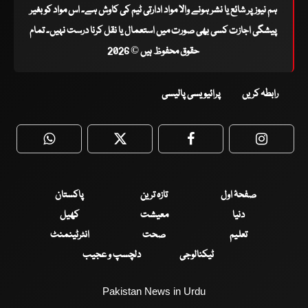
ہم نیوز پر شائع یا نشر ہونے والا مواد ادارتی ٹیم کی کاوش ہے۔ اس مواد کو بغیر
پیشگی اجازت کسی بھی صورت میں استعمال یا نقل کرنا درست نہیں۔ تمام
حقوق محفوظ ہیں © 2026
رابطہ کریں
پرائیویسی پالیسی
WhatsApp
Twitter
Facebook
Faceboo
صفحۂ اول
تازہ ترین
پاکستان
دنیا
معیشت
کھیل
تعلیم
صحت
انٹرٹینمنٹ
ٹیکنالوجی
دلچسپ و عجیب
Pakistan News in Urdu