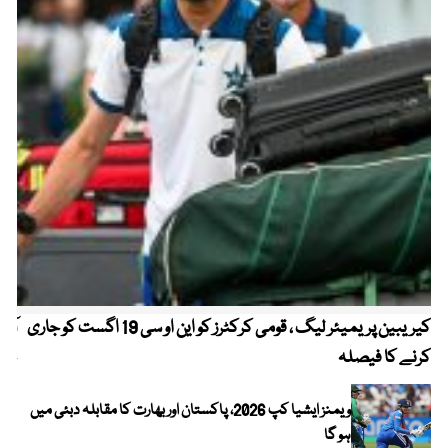
کیریبین پریمیئر لیگ ، قومی کرکٹرز کو این او سی 19 اگست کو جاری
آز
کرنے کا فیصلہ
چھی
ویمنز ایشیا کپ 2026، پاکستان اور بھارت کا مقابلہ دبئی میں
ہو گا