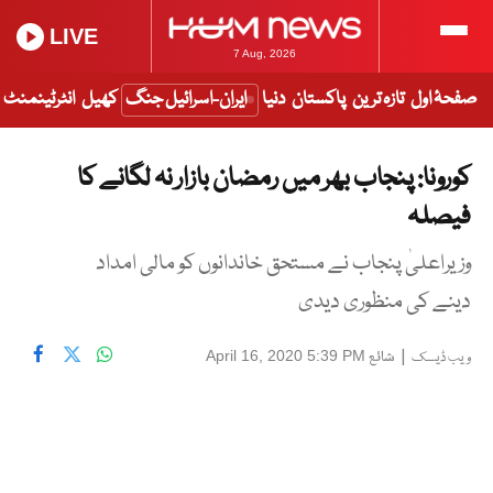
LIVE
7 Aug, 2026
صفحۂ اول
تازہ ترین
پاکستان
دنیا
ایران-اسرائیل جنگ
کھیل
انٹرٹینمنٹ
کورونا: پنجاب بھر میں رمضان بازار نہ لگانے کا
فیصلہ
وزیراعلیٰ پنجاب نے مستحق خاندانوں کو مالی امداد
دینے کی منظوری دیدی
|
شائع
April 16, 2020 5:39 PM
ویب ڈیسک