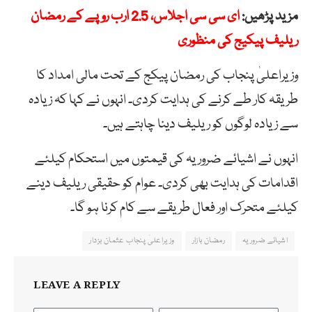
مزید پڑھیں:
ای سی سی اجلاس، 2.5 ارب روپے کے رمضان
ریلیف پیکیج کی منظوری
وزیراعلیٰ پنجاب کی رمضان پیکج کے تحت مالی امداد کا
طریقہ کار طے کرنے کی ہدایت کردی۔ انہوں نے کہا کہ زیادہ
سے زیادہ لوگوں کو ریلیف دینا چاہتے ہیں۔
انہوں نے اشیائے ضروریہ کی قیمتوں میں استحکام کیلئے
اقدامات کی ہدایت بھی کردی۔ عوام کو حقیقی ریلیف دینے
کیلئے متحرک اور فعال طریقے سے کام کرنا ہو گا۔
اشیائے ضروریہ
رمضان بازار
وزیراعلیٰ پنجاب عثمان بزدار
LEAVE A REPLY