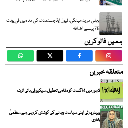
بجلی مزید مہنگی، فیول ایڈجسٹمنٹ کی مد میں فی یونٹ
75 پیسے اضافہ
ہمیں فالو کریں
WhatsApp
Twitter
Facebook
Faceboo
متعلقہ خبریں
لاہور میں 4 اگست کو مقامی تعطیل، سیکیورٹی ہائی الرٹ
پیپلز پارٹی اپنی سیاست بچانے کی کوشش کر رہی ہے، عظمیٰ
بخاری