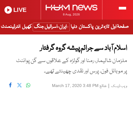
LIVE
8 Aug, 2026
صفحۂ اول
تازہ ترین
پاکستان
دنیا
ایران-اسرائیل جنگ
کھیل
انٹرٹینمنٹ
اسلام آباد سے جرائم پیشہ گروہ گرفتار
ملزمان شالیمار، رمنا اور گولڑہ کے علاقوں سے گن پوائنٹ
پر موبائل فون، پرس اور نقدی چھینتے تھے۔
|
شائع
March 17, 2020 3:48 PM
ویب ڈیسک