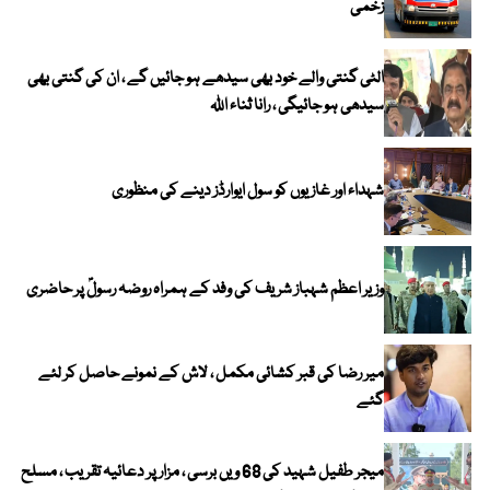
زخمی
الٹی گنتی والے خود بھی سیدھے ہو جائیں گے ، ان کی گنتی بھی
سیدھی ہو جائیگی ، رانا ثناء اللہ
شہداء اور غازیوں کو سول ایوارڈز دینے کی منظوری
وزیر اعظم شہباز شریف کی وفد کے ہمراہ روضہ رسولؐ پر حاضری
میر رضا کی قبر کشائی مکمل ، لاش کے نمونے حاصل کر لئے
گئے
میجر طفیل شہید کی 68 ویں برسی ، مزار پر دعائیہ تقریب ، مسلح