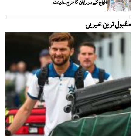
افواج کے سربراہان کا خراج عقیدت
مقبول ترین خبریں