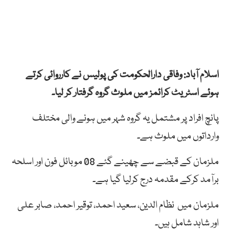
اسلام آباد: وفاقی دارالحکومت کی پولیس نے کارروائی کرتے
ہوئے اسٹریٹ کرائمز میں ملوث گروہ گرفتار کر لیا۔
پانچ افراد پر مشتمل یہ گروہ شہر میں ہونے والی مختلف
وارداتوں میں ملوث ہے۔
ملزمان کے قبضے سے چھینے گئے 08 موبائل فون اور اسلحہ
برآمد کرکے مقدمہ درج کرلیا گیا ہے۔
ملزمان میں نظام الدین، سعید احمد، توقیر احمد، صابر علی
اور شاہد شامل ہیں۔