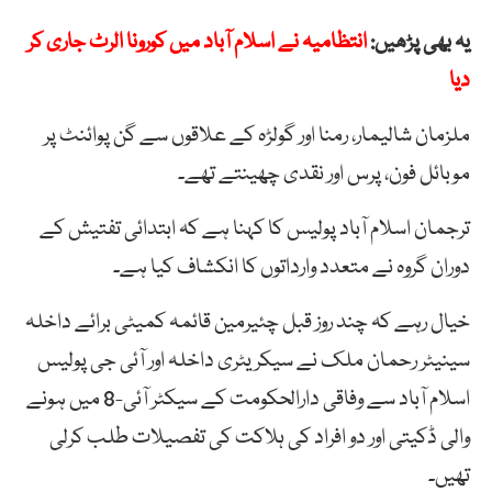
یہ بھی پڑھیں:
انتظامیہ نے اسلام آباد میں کورونا الرٹ جاری کر
دیا
ملزمان شالیمار، رمنا اور گولڑہ کے علاقوں سے گن پوائنٹ پر
موبائل فون، پرس اور نقدی چھینتے تھے۔
ترجمان اسلام آباد پولیس کا کہنا ہے کہ ابتدائی تفتیش کے
دوران گروہ نے متعدد وارداتوں کا انکشاف کیا ہے۔
خیال رہے کہ چند روز قبل چئیرمین قائمہ کمیٹی برائے داخلہ
سینیٹر رحمان ملک نے سیکریٹری داخلہ اور آئی جی پولیس
اسلام آباد سے وفاقی دارالحکومت کے سیکٹر آئی-8 میں ہونے
والی ڈکیتی اور دو افراد کی ہلاکت کی تفصیلات طلب کرلی
تھیں۔