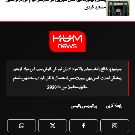
پشاور ہائیکورٹ نے افغان شہریوں کی عارضی قیام کی درخواستیں
مسترد کر دیں
ہم نیوز پر شائع یا نشر ہونے والا مواد ادارتی ٹیم کی کاوش ہے۔ اس مواد کو بغیر
پیشگی اجازت کسی بھی صورت میں استعمال یا نقل کرنا درست نہیں۔ تمام
حقوق محفوظ ہیں © 2026
رابطہ کریں
پرائیویسی پالیسی
WhatsApp
Twitter
Facebook
Faceboo