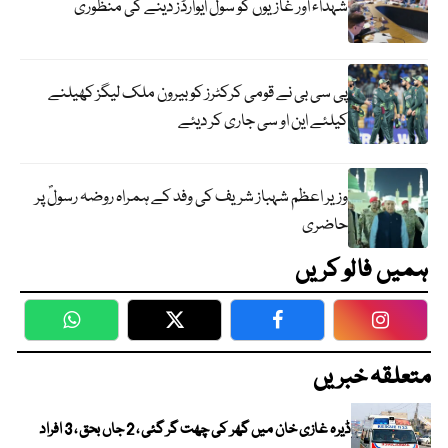
شہداء اور غازیوں کو سول ایوارڈز دینے کی منظوری
پی سی بی نے قومی کرکٹرز کو بیرون ملک لیگز کھیلنے
کیلئے این او سی جاری کر دیئے
وزیر اعظم شہباز شریف کی وفد کے ہمراہ روضہ رسولؐ پر
حاضری
ہمیں فالو کریں
WhatsApp
Twitter
Facebook
Faceboo
متعلقہ خبریں
ڈیرہ غازی خان میں گھر کی چھت گر گئی ، 2 جاں بحق ، 3 افراد