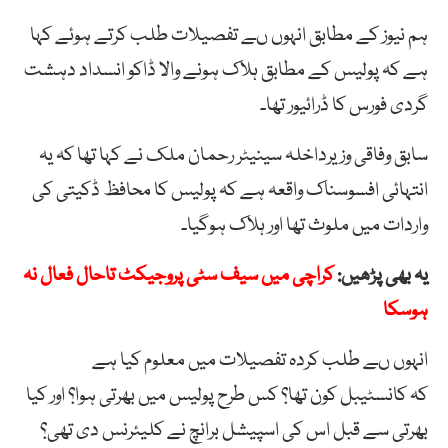
ہم نیوز کے مطابق انہوں ںے تفصیلات طلب کرتے ہوئے کہا
ہے کہ پولیس کے مطابق ہلاک ہونے والا ڈاکو انسداد دہشت
گردی فورس کا ڈرائیور تھا۔
سابق وفاقی وزیرداخلہ سینیٹر رحمان ملک نے کہا تھا کہ یہ
انتہائی افسوسناک واقعہ ہے کہ پولیس کا محافظ ڈکیتی کی
واردات میں ملوث تھا اور ہلاک ہوگیا۔
یہ بھی پڑھیں:
کراچی میں سیف سٹی پروجیکٹ تاحال فعال نہ
ہوسکا
انہوں ںے طلب کردہ تفصیلات میں معلوم کیا ہے
کہ کانسٹیبل کون تھا؟ کس طرح پولیس میں بھرتی ہوا؟ اور کیا
بھرتی سے قبل اس کی اسپیشل برانچ نے کلیئرنس دی تھی؟