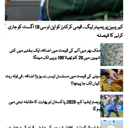
کیریبین پریمیئر لیگ ، قومی کرکٹرز کو این او سی 19 اگست کو جاری
آز
کرنے کا فیصلہ
چھی
ملک بھر میں آٹے کی قیمت میں اضافہ، ایک ہفتے میں کئی
شہروں میں 20 کلو تھیلا 100 روپے تک مہنگا
سونے کی قیمت میں مسلسل تیسرے روز بڑا اضافہ ، فی تولہ ریٹ
کہاں تک جا پہنچا؟
ویمنز ایشیا کپ 2026، پاکستان اور بھارت کا مقابلہ دبئی میں
ہو گا