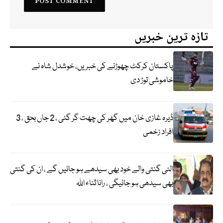
تازہ ترین خبریں
پاکستان کرکٹ چھوڑنے کی خبریں، خوشدل شاہ نے
خاموشی توڑ دی
ڈیرہ غازی خان میں گھر کی چھت گر گئی ، 2 جاں بحق ، 3
افراد زخمی
الٹی گنتی والے خود بھی سیدھے ہو جائیں گے ، ان کی گنتی
بھی سیدھی ہو جائیگی ، رانا ثناء اللہ