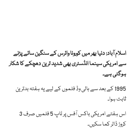
اسلام آباد: دنیا بھر میں کورونا وائرس کے سنگین سائے پڑنے
سے امریکی سینما انڈسٹری بھی شدید ترین دھچکے کا شکار
ہوگئی ہے۔
1995 کے بعد سے ہالی وڈ فلموں کے لیے یہ ہفتہ بدترین
ثابت ہوا۔
اس ہفتے امریکی باکس آفس پر ٹاپ 5 فلمیں صرف 3
کروڑ ڈالر کما سکیں۔