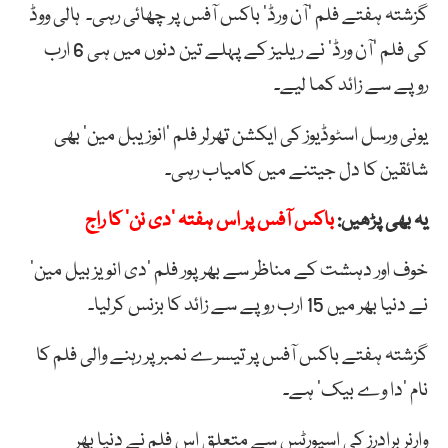
گزشتہ ہفتے فلم ’آن ورڈ‘ باکس آفس پر چھائی رہی۔ ہالی ووڈ
کی فلم ’آن ورڈ‘ نے ریلیز کے پہلے تین دنوں میں ہی 6 ارب
روپے سے زائد کما لیے۔
یونی ورسل اسٹوڈیوز کی ایکشن تھرلر فلم ’انوزیبل مین‘ بھی
شائقین کا دل جیتنے میں کامیاب رہی۔
یہ بھی پڑھیں:
باکس آفس پر اس ہفتہ ’دی نن‘ کا راج
خوف اور دہشت کے مناظر سے بھر پور فلم ’دی انویز بیل مین‘
نے دنیا بھر میں 15 ارب روپے سے زائد کا بزنس کرلیا۔
گزشتہ ہفتے باکس آفس پر تیسرے نمبر پر رہنے والی فلم کا
نام ’دا وے بیک‘ ہے۔
وارنر برادرز کی اسپورٹس سے متعلق اس فلم نے دنیا بھر