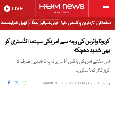
LIVE
9 Aug, 2026
صفحۂ اول
تازہ ترین
پاکستان
دنیا
ایران-اسرائیل جنگ
کھیل
انٹرٹینمنٹ
کورونا وائرس کی وجہ سے امریکی سینما انڈسٹری کو
بھی شدید دھچکہ
اس ہفتے امریکی باکس آفس پر ٹاپ 5 فلمیں صرف 3
کروڑ ڈالر کما سکیں۔
|
شائع
March 16, 2020 12:29 PM
ویب ڈیسک