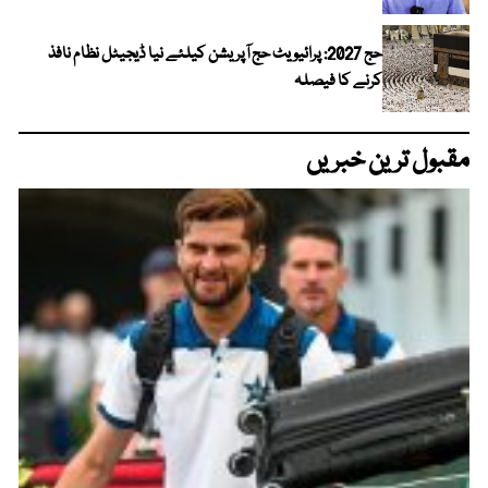
حج 2027: پرائیویٹ حج آپریشن کیلئے نیا ڈیجیٹل نظام نافذ
کرنے کا فیصلہ
مقبول ترین خبریں