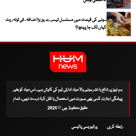
کا حتمی نوٹس
سونے کی قیمت میں مسلسل تیسرے روز بڑا اضافہ ، فی تولہ ریٹ
کہاں تک جا پہنچا؟
ہم نیوز پر شائع یا نشر ہونے والا مواد ادارتی ٹیم کی کاوش ہے۔ اس مواد کو بغیر
پیشگی اجازت کسی بھی صورت میں استعمال یا نقل کرنا درست نہیں۔ تمام
حقوق محفوظ ہیں © 2026
رابطہ کریں
پرائیویسی پالیسی