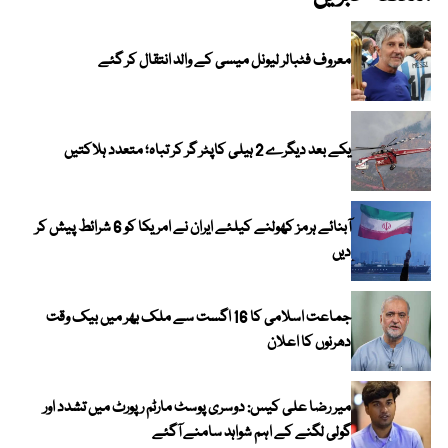
معروف فٹبالر لیونل میسی کے والد انتقال کر گئے
یکے بعد دیگرے 2 ہیلی کاپٹر گر کر تباہ؛ متعدد ہلاکتیں
آبنائے ہرمز کھولنے کیلئے ایران نے امریکا کو 6 شرائط پیش کر
دیں
جماعت اسلامی کا 16 اگست سے ملک بھر میں بیک وقت
دھرنوں کا اعلان
میر رضا علی کیس: دوسری پوسٹ مارٹم رپورٹ میں تشدد اور
گولی لگنے کے اہم شواہد سامنے آگئے