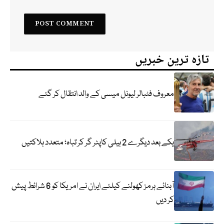
تازہ ترین خبریں
معروف فٹبالر لیونل میسی کے والد انتقال کر گئے
یکے بعد دیگرے 2 ہیلی کاپٹر گر کر تباہ؛ متعدد ہلاکتیں
آبنائے ہرمز کھولنے کیلئے ایران نے امریکا کو 6 شرائط پیش
کر دیں