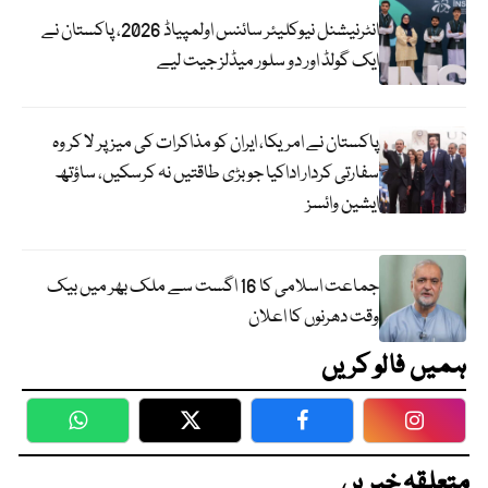
انٹرنیشنل نیوکلیئر سائنس اولمپیاڈ 2026، پاکستان نے
ایک گولڈ اور دو سلور میڈلز جیت لیے
پاکستان نے امریکا، ایران کو مذاکرات کی میز پر لا کر وہ
سفارتی کردار اداکیا جو بڑی طاقتیں نہ کرسکیں، ساؤتھ
ایشین وائسز
جماعت اسلامی کا 16 اگست سے ملک بھر میں بیک
وقت دھرنوں کا اعلان
ہمیں فالو کریں
WhatsApp
Twitter
Facebook
Faceboo
متعلقہ خبریں