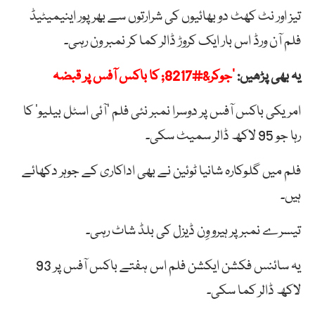
تیز اور نٹ کھٹ دو بھائیوں کی شرارتوں سے بھرپور اینیمیٹیڈ
فلم آن ورڈ اس بار ایک کروڑ ڈالر کما کر نمبر ون رہی۔
یہ بھی پڑھیں:
’جوکر&#8217; کا باکس آفس پر قبضہ
امریکی باکس آفس پر دوسرا نمبر نئی فلم ’آئی اسٹل بیلیو‘ کا
رہا جو 95 لاکھ ڈالر سمیٹ سکی۔
فلم میں گلوکارہ شانیا ٹوئین نے بھی اداکاری کے جوہر دکھائے
ہیں۔
تیسرے نمبر پر ہیرو وِن ڈیزل کی بلڈ شاٹ رہی۔
یہ سائنس فکشن ایکشن فلم اس ہفتے باکس آفس پر 93
لاکھ ڈالر کما سکی۔