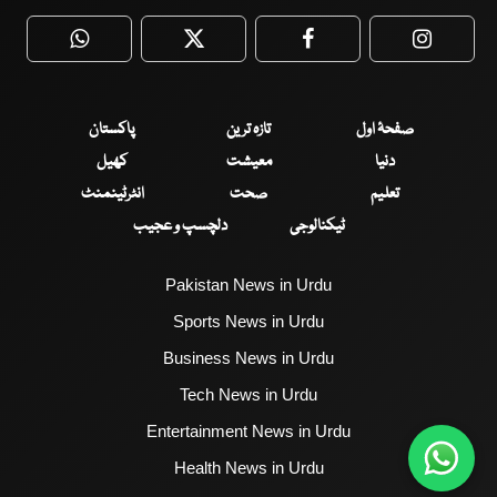
WhatsApp
Twitter
Facebook
Faceboo
صفحۂ اول
تازہ ترین
پاکستان
دنیا
معیشت
کھیل
تعلیم
صحت
انٹرٹینمنٹ
ٹیکنالوجی
دلچسپ و عجیب
Pakistan News in Urdu
Sports News in Urdu
Business News in Urdu
Tech News in Urdu
Entertainment News in Urdu
Health News in Urdu