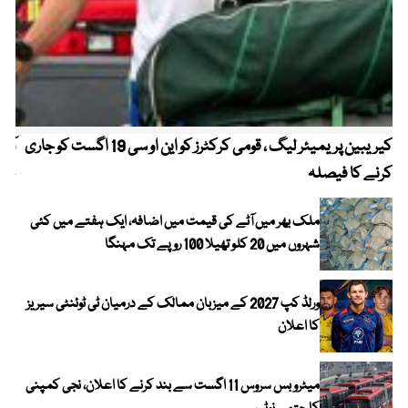
کیریبین پریمیئر لیگ ، قومی کرکٹرز کو این او سی 19 اگست کو جاری
آز
کرنے کا فیصلہ
چھی
ملک بھر میں آٹے کی قیمت میں اضافہ، ایک ہفتے میں کئی
شہروں میں 20 کلو تھیلا 100 روپے تک مہنگا
ورلڈ کپ 2027 کے میزبان ممالک کے درمیان ٹی ٹوئنٹی سیریز
کا اعلان
میٹرو بس سروس 11 اگست سے بند کرنے کا اعلان، نجی کمپنی