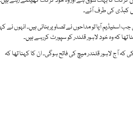
یں کرکٹ کا بہت شوق ہے اور وہ خود کرکٹ کھیلتے رہے ہیں۔
یں کبڈی کی طرف آئے۔
 جب اسٹیڈیم آیا تو مداحوں نے تصاویر بنائی ہیں۔ انہوں نے کہا
 تھا کہ وہ خود لاہور قلندر کو سپورٹ کررہے ہیں۔
 کہ آج لاہور قلندر میچ کی فاتح ہوگی۔ ان کا کہنا تھا کہ