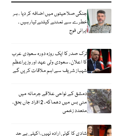
جنگی صلاحیتوں میں اضافہ کر دیا ، ہر
خطرے سے نمٹنے کیلئے تیار ہیں ،
ایرانی فوج
ترک صدر کا ایک روزہ دورہ سعودی عرب
کا اعلان، سعودی ولی عہد اور وزیراعظم
شہباز شریف سے اہم ملاقات کریں گے
دمشق کے نواحی علاقے جرمانہ میں
منی بس میں دھماکہ، 2 افراد جاں بحق،
متعدد زخمی
شادی کا کوئی ارادہ نہیں، اکیلی بے حد