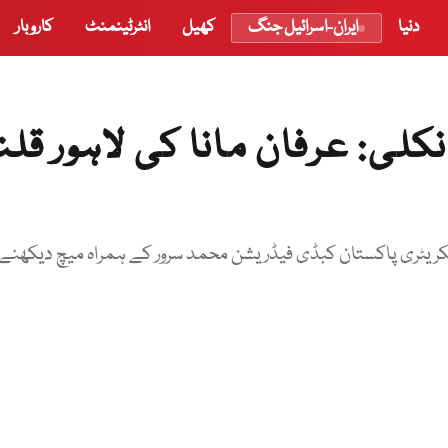
دنیا
ایران-اسرائیل جنگ
کھیل
انٹرٹینمنٹ
کاروبار
لی: عرفان مانا کی لاہور قلن
کریٹری پاکستان کبڈی فیڈریشن محمد سرور کے ہمراہ میچ دیکھنے