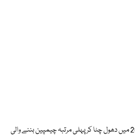
لاہور: روایتی حریف بھارت کو کبڈی ورلڈ کپ 2020 میں دھول چٹا کر پہلی مرتبہ چیمپین بننے والی