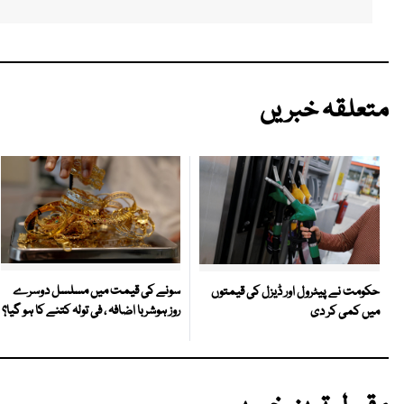
متعلقہ خبریں
سونے کی قیمت میں مسلسل دوسرے
حکومت نے پیٹرول اور ڈیزل کی قیمتوں
روز ہوشربا اضافہ ، فی تولہ کتنے کا ہو گیا؟
میں کمی کر دی