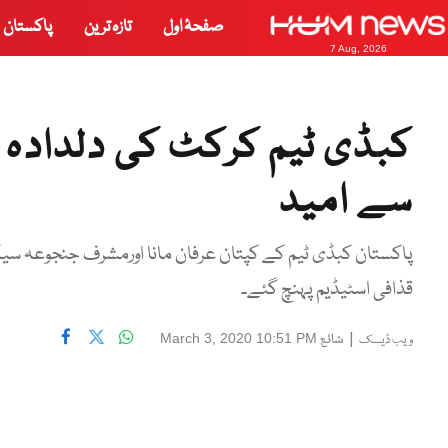
صفحۂ اول
تازہ ترین
پاکستان
7 Aug, 2026
کبڈی ٹیم کرکٹ کی دلدادہ نک
سے امید
پاکستان کبڈی ٹیم کے کپتان عرفان مانا اورمشرف جنجوعہ سی
قذافی اسٹیڈیم پہنچ گئے۔
|
شائع
March 3, 2020 10:51 PM
ویب ڈیسک