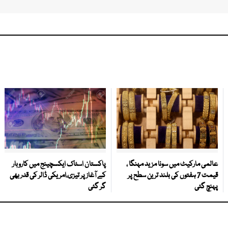
عالمی مارکیٹ میں سونا مزید مہنگا ،
پاکستان اسٹاک ایکسچینج میں کاروبار
قیمت 7 ہفتوں کی بلند ترین سطح پر
کے آغاز پر تیزی،امریکی ڈالر کی قدر بھی
پہنچ گئی
گر گئی