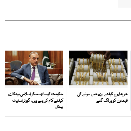
خریداروں کیلئے بری خبر ، سونے کی
حکومت کیساتھ ملکر اسلامی بینکاری
قیمتوں کو پر لگ گئے
کیلئے کام کر رہے ہیں ، گورنر اسٹیٹ
بینک