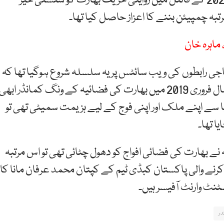
پاکستان کی کبڈی ٹیم نے 16 فروری کو کبڈی ورلڈکپ 2020 کے فائنل میں روایتی حریف بھارت کو سنسنی خیز
ہ چمپیئن بننے کا اعزاز حاصل کیا تھا۔
ماہرہ خان
 رابطوں کی ویب سائٹس پر یہ سلسلہ شروع ہوگیا تھا کہ
ماہ فروری بھارت کے لیے اچھا نہیں ہے کیونکہ گزشتہ سال فروری 2019 میں بھارت کی فضائیہ کے ونگ کمانڈر ابھی
دنیا سے اپنے ملک اور اپنی فوج کے لیے ہزیمت سمیٹی تھی تو
ا تھا۔
و گا کہ 2019 میں پاک فضائیہ نے بھارت کی فضائی افواج کو دھول چٹائی تھی تو اس مرتبہ
ے والی پاکستان کبڈی ٹیم کے کپتان محمد عرفان مانا کا
نٹ وارنٹ آفیسر ہیں۔
در