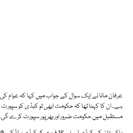
عرفان مانا نے ایک سوال کے جواب میں کہا کہ عوام کی
ہے۔ ان کا کہنا تھا کہ حکومت ابھی تو کبڈی کو سپورٹ نہ
مستقبل میں حکومت ضرور اور بھرپور سپورٹ کرے گی۔