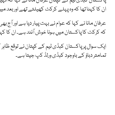
پاکستان کبڈی ٹیم کے کپتان عرفان مانا نے کہا کہ انہ
ان کا کہنا تھا کہ وہ پہلے کرکٹ کھیلتے تھے اور بعد م
عرفان مانا نے کہا کہ عوام نے بہت پیار دیا ہے اور آج بھی
کہ کرکٹ کا پاکستان میں ہونا خوش آئند ہے۔ ان کا کہنا
ایک سوال پر پاکستان کبڈی ٹیم کے کپتان نے توقع ظاہر کی
تمامتر دباؤ کے باوجود کبڈی ورلڈ کپ جیتا ہے۔