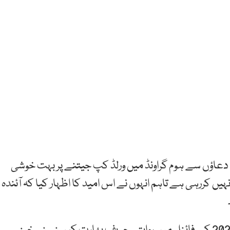
 دعاؤں سے ہوم گراونڈ میں ورلڈ کپ جیتنے پر بہت خوشی
یں کررہی ہے تاہم انہوں نے اس امید کا اظہار کیا کہ آئندہ