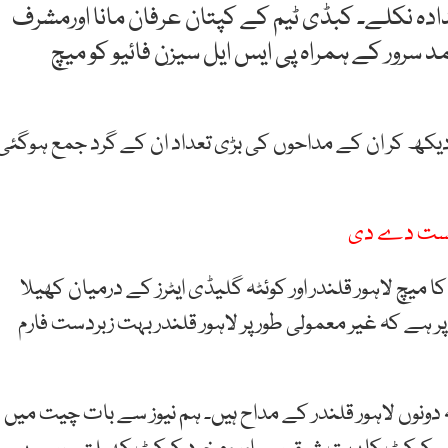
دہ نکلے۔ کبڈی ٹیم کے کپتان عرفان مانا اورمشرف
رور کے ہمراہ پی ایس ایل سیزن فائیو کو میچ
دیکھ کر ان کے مداحوں کی بڑی تعداد ان کے گرد جمع ہوگئی
ا میچ لاہور قلندر اور کوئٹہ گلیڈی ایٹرز کے درمیان کھیلا
ہے کہ غیر معمولی طور پر لاہور قلندر بہت زبردست فارم
ونوں لاہور قلندر کے مداح ہیں۔ ہم نیوز سے بات چیت میں