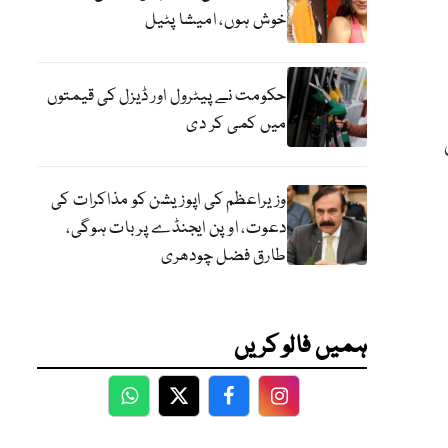
خوش ہوں، امیشا پٹیل
حکومت نے پیٹرول اور ڈیزل کی قیمتوں
میں کمی کر دی
وزیراعظم کی اپوزیشن کو مذاکرات کی
دعوت، اوپن ایجنڈے پر بات ہوگی،
طارق فضل چودھری
ہمیں فالو کریں
WhatsApp
Twitter
Facebook
Facebook