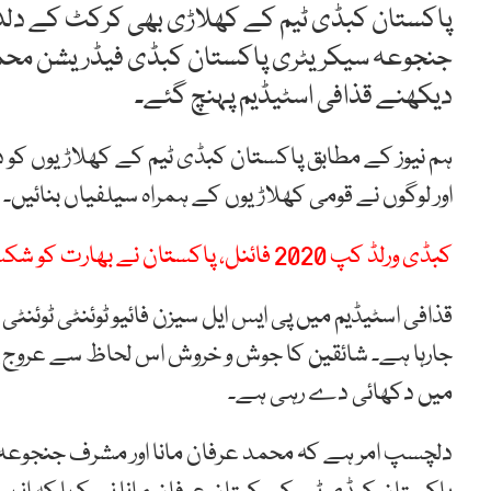
پاکستان کبڈی ٹیم کے کھلاڑی بھی کرکٹ کے دلدا
جنجوعہ سیکریٹری پاکستان کبڈی فیڈریشن محمد س
دیکھنے قذافی اسٹیڈیم پہنچ گئے۔
ہم نیوز کے مطابق پاکستان کبڈی ٹیم کے کھلاڑیوں کو 
اور لوگوں نے قومی کھلاڑیوں کے ہمراہ سیلفیاں بنائیں۔
کبڈی ورلڈ کپ 2020 فائنل، پاکستان نے بھارت کو شکست دے دی
قذافی اسٹیڈیم میں پی ایس ایل سیزن فائیو ٹوئنٹی ٹوئنٹی ک
جارہا ہے۔ شائقین کا جوش و خروش اس لحاظ سے عروج پر 
میں دکھائی دے رہی ہے۔
دلچسپ امر ہے کہ محمد عرفان مانا اور مشرف جنجوعہ د