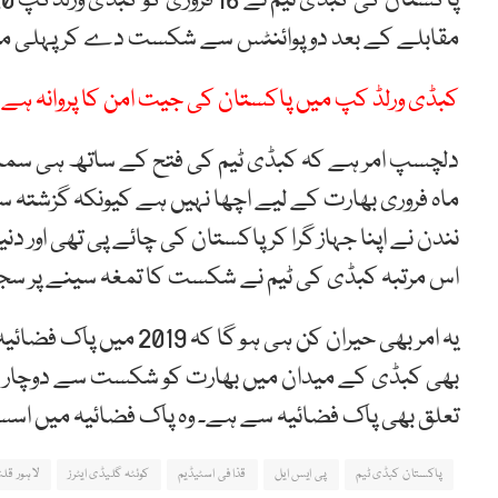
مقابلے کے بعد دو پوائنٹس سے شکست دے کر پہلی مرتب
کبڈی ورلڈ کپ میں پاکستان کی جیت امن کا پروانہ ہے، 
دلچسپ امر ہے کہ کبڈی ٹیم کی فتح کے ساتھ ہی سماجی
نندن نے اپنا جہاز گرا کر پاکستان کی چائے پی تھی اور 
اس مرتبہ کبڈی کی ٹیم نے شکست کا تمغہ سینے پر سجای
یہ امر بھی حیران کن ہی ہ
بھی کبڈی کے میدان میں بھارت کو شکست سے دوچار کرن
تعلق بھی پاک فضائیہ سے ہے۔ وہ پاک فضائیہ میں اسسٹ
پاکستان کبڈی ٹیم
پی ایس ایل
قذافی اسٹیڈیم
کوئٹہ گلیڈی ایٹرز
لاہور قلن