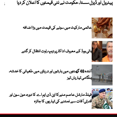
پیٹرول اور ڈیزل سستا، حکومت نے نئی قیمتوں کا اعلان کر دیا
پیٹ
عالمی مارکیٹ میں سونے کی قیمت میں بڑا اضافہ
بالی ووڈ کے معروف اداکار پردیپ راوت انتقال کر گئے
آئندہ 48 گھنٹوں میں بارشوں اور دریاؤں میں طغیانی کا خدشہ،
ہنگامی تیاریاں تیز
فیلڈ مارشل عاصم منیرکا این ڈی ایم اے کا دورہ، مون سون اور
قدرتی آفات سے نمٹنے کی تیاریوں کا جائزہ