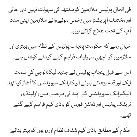
فی الحال پولیس ملازمین کو ہیلتھ کی سہولت نہیں دی جاتی
اور مختلف آپریشنز میں زخمی ہونے والے ملازمین اپنی مدد
آپ کے تحت علاج کراتے ہیں۔
خیال رہے کہ حکومت پنجاب پولیس کے نظام میں بہتری اور
ملازمین کو اچھی سہولیات فراہم کرنے کیلئے کوشاں ہے۔
اس سے قبل پنجاب پولیس نے جدید ٹیکنالوجی کی سمت
ایک اور قدم بڑھاتے ہوئے الیکٹرانک سرویلنس کا آغاز کیا تھا۔
الیکٹرانک سرویلنس کے ابتدائی مرحلے میں راولپنڈی
ٹریفک پولیس اور ڈولفن فورس کو باڈی کیم فراہم کیے گئے
تھے۔
حکام کے مطابق باڈی کیم شفاف نظام اور رویوں کو بہتر بنانے