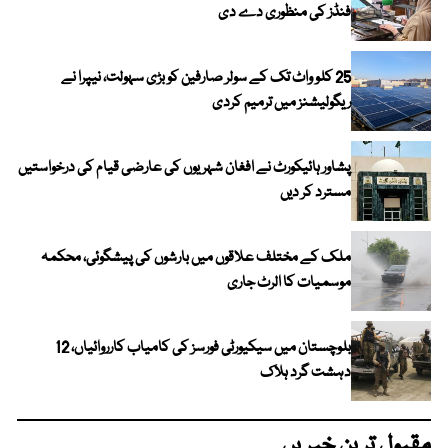
فنڈز کی منظوری دے دی
25 کلو واٹ تک کے سولر صارفین کو بڑی سہولت، نیپرا نے
ریگولیشنز میں ترمیم کردی
پشاور ہائیکورٹ نے افغان شہریوں کی عارضی قیام کی درخواستیں
مسترد کر دیں
ملک کے مختلف علاقوں میں بارشوں کی پیشگوئی، محکمہ
موسمیات کا الرٹ جاری
بلوچستان میں سیکیورٹی فورسز کی کامیاب کارروائیاں، 12
دہشت گرد ہلاک
مقبول ترین خبریں