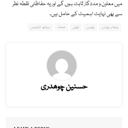
میں معاون و مددگار ثابت ہوں گے اور یہ حفاظتی نقطہ نظر
سے بھی نہایت اہمیت کے حامل ہیں۔
پنجاب پولیس
پولیس
ڈیوٹی
صحت
ہیلتھ انشورنس
حسنین چوھدری