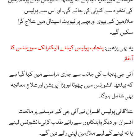
کی تنخواہ سے کٹوتی کی جائے گی۔ اور اس سے پولیس
ملازمین کے بیوی اور بچے پرائیویٹ اسپتال میں علاج کرا
سکیں گے۔
یہ بھی پڑھیں:
پنجاب پولیس کیلئے الیکٹرانک سرویلنس کا
آغاز
آئی جی پنجاب کی جانب سے جاری مراسلے میں کہا گیا ہے
کہ ہیلتھ انشورنس میں چھوٹا اور بڑا آپریشن اور علاج معالجہ
بھی شامل ہوگا۔
علاقائی پولیس افسران نے آئی جی کے مرسلے پر ماتحت
افسران اور دیگر واہلکاروں سے رائے طلب کرلی۔انشورنس لینے
یا نہ لینے کے لیے ملازمین اپنی رائے دیں گے۔