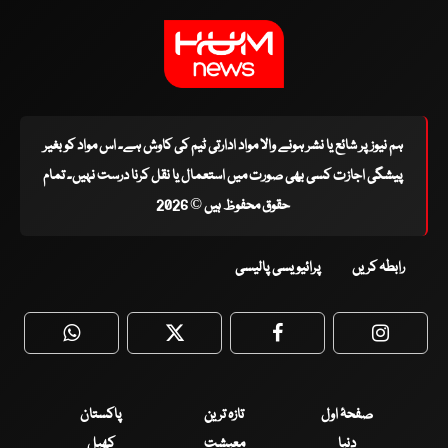
ہم نیوز پر شائع یا نشر ہونے والا مواد ادارتی ٹیم کی کاوش ہے۔ اس مواد کو بغیر
پیشگی اجازت کسی بھی صورت میں استعمال یا نقل کرنا درست نہیں۔ تمام
حقوق محفوظ ہیں © 2026
رابطہ کریں
پرائیویسی پالیسی
WhatsApp
Twitter
Facebook
Faceboo
صفحۂ اول
تازہ ترین
پاکستان
دنیا
معیشت
کھیل