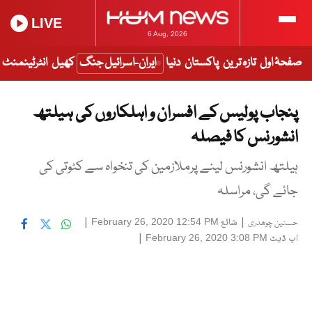
LIVE
6 Aug, 2026
صفحۂ اول
تازہ ترین
پاکستان
دنیا
ایران-اسرائیل جنگ
کھیل
انٹرٹینمنٹ
پنجاب پولیس کے افسران و اہلکاروں کی ہیلتھ
انشورنس کا فیصلہ
ہیلتھ انشورنس لینے پرملازمین کی تنخواہ سے کٹوتی کی
جائے گی، مراسلہ
|
شائع
|
February 26, 2020 12:54 PM
حسنین چوھدری
اپ ڈیٹ
|
February 26, 2020 3:08 PM