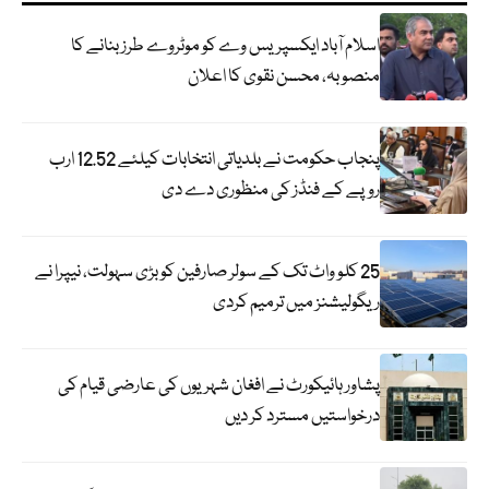
اسلام آباد ایکسپریس وے کو موٹروے طرز بنانے کا
منصوبہ، محسن نقوی کا اعلان
پنجاب حکومت نے بلدیاتی انتخابات کیلئے 12.52 ارب
روپے کے فنڈز کی منظوری دے دی
25 کلو واٹ تک کے سولر صارفین کو بڑی سہولت، نیپرا نے
ریگولیشنز میں ترمیم کردی
پشاور ہائیکورٹ نے افغان شہریوں کی عارضی قیام کی
درخواستیں مسترد کر دیں