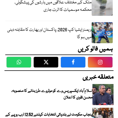
ملک کے مختلف علاقوں میں بارشوں کی پیشگوئی،
محکمہ موسمیات کا الرٹ جاری
ویمنز ایشیا کپ 2026، پاکستان اور بھارت کا مقابلہ دبئی
میں ہو گا
ہمیں فالو کریں
WhatsApp
Twitter
Facebook
Faceboo
متعلقہ خبریں
اسلام آباد ایکسپریس وے کو موٹروے طرز بنانے کا منصوبہ،
محسن نقوی کا اعلان
پنجاب حکومت نے بلدیاتی انتخابات کیلئے 12.52 ارب روپے کے