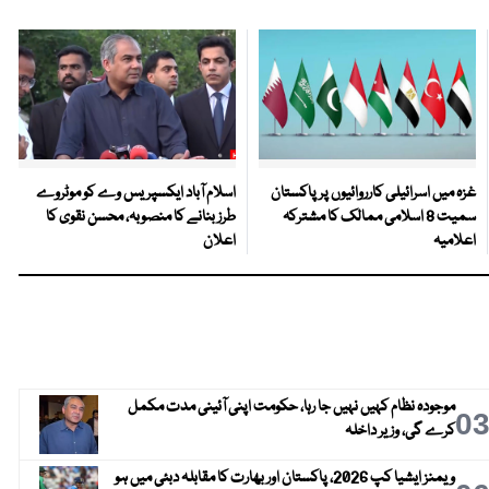
غزہ میں اسرائیلی کارروائیوں پر پاکستان
اسلام آباد ایکسپریس وے کو موٹروے
سمیت 8 اسلامی ممالک کا مشترکہ
طرز بنانے کا منصوبہ، محسن نقوی کا
اعلامیہ
اعلان
موجودہ نظام کہیں نہیں جا رہا، حکومت اپنی آئینی مدت مکمل
0
کرے گی، وزیر داخلہ
ویمنز ایشیا کپ 2026، پاکستان اور بھارت کا مقابلہ دبئی میں ہو