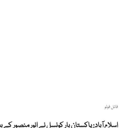
فائل فوٹو
اسلام آباد: پاکستان بار کونسل نے انور منصور کے