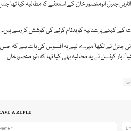
ارنی جنرل انومنصور خان کے استعفے کا مطالبہ کیا تھا جس
حکومت کے کہنے پر عدلیہ کو بدنام کرنے کی کوشش کر رہے ہیں۔
رنی جنرل نے لکھا’میرے لیے یہ افسوس کی بات ہے کہ جس
۔ بار کونسل نے یہ مطالبہ بھی کیا تھا کہ انور منصورخان
نون
EAVE A REPLY