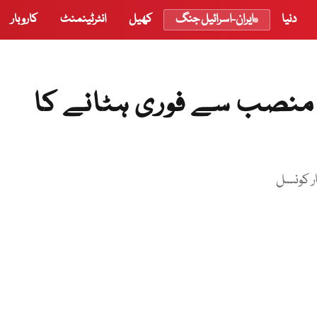
دنیا
ایران-اسرائیل جنگ
کھیل
انٹرٹینمنٹ
کاروبار
ے منصب سے فوری ہٹانے کا
ار کونسل