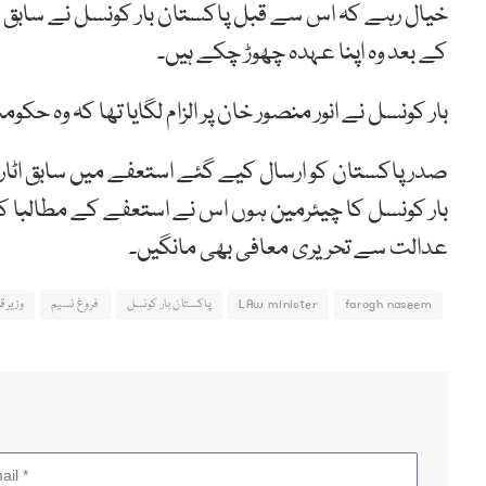
خیال رہے کہ اس سے قبل پاکستان بار کونسل نے سابق اٹ
کے بعد وہ اپنا عہدہ چھوڑ چکے ہیں۔
بار کونسل نے انور منصور خان پر الزام لگایا تھا کہ وہ 
صدر پاکستان کو ارسال کیے گئے استعفے میں سابق اٹا
بار کونسل کا چیئرمین ہوں اس نے استعفے کے مطالبا کیا‘
عدالت سے تحریری معافی بھی مانگیں۔
farogh naseem
LAw minister
پاکستان بار کونسل
فروغ نسیم
وزیرقا