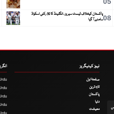
6
05
پاکستان کیخلاف ٹیسٹ سیریز ، انگلینڈ کا 16 رکنی اسکواڈ
9
08
سامنے آ گیا
نیوز کیٹیگریز
انگر
صفحۂ اول
Urdu
تازہ ترین
Urdu
پاکستان
Urdu
دنیا
Urdu
اس
معیشت
Urdu