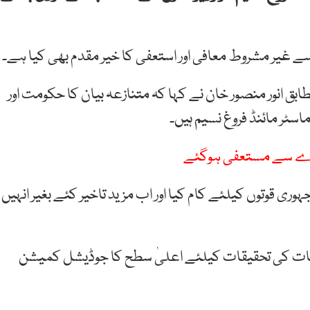
 سے غیر مشروط معافی اور استعفی کا خیر مقدم بھی کیا ہے۔
 انور منصور خان نے کہا کہ متنازعہ بیان کا حکومت اور
سٹر مائنڈ فروغ نسیم ہیں۔
عہدے سے مستعفی ہوگئے
ری قوتوں کیلئے کام کیا اور اب مزید تاخیر کئے بغیر انہیں
دمات کی تحقیقات کیلئے اعلیٰ سطح کا جوڈیشل کمیشن