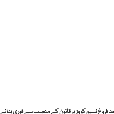
 بعد فروغ نسیم کو وزیر قانون کے منصب سے فوری ہٹانے