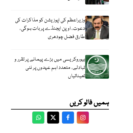
وزیراعظم کی اپوزیشن کو مذاکرات کی
دعوت، اوپن ایجنڈے پر بات ہوگی،
طارق فضل چودھری
بیوروکریسی میں بڑے پیمانے پر تقرر و
تبادلے، متعدد اہم عہدوں پر نئی
تعیناتیاں
ہمیں فالو کریں
WhatsApp
Twitter
Facebook
Facebook