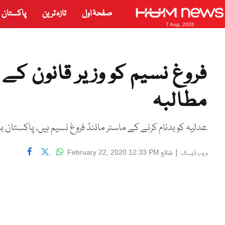
صفحۂ اول
تازہ ترین
پاکستان
7 Aug, 2026
فروغ نسیم کو وزیر قانون ک
مطالبہ
عدلیہ کو بدنام کرنے کے ماسٹر مائنڈ فروغ نسیم ہیں، پاکستان ب
|
شائع
February 22, 2020 12:33 PM
ویب ڈیسک