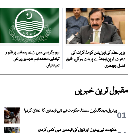
بیوروکریسی میں بڑے پیمانے پر تقرر و
وزیراعظم کی اپوزیشن کو مذاکرات کی
تبادلے، متعدد اہم عہدوں پر نئی
دعوت، اوپن ایجنڈے پر بات ہوگی، طارق
تعیناتیاں
فضل چودھری
مقبول ترین خبریں
پیٹرول مہنگا، ڈیزل سستا، حکومت نے نئی قیمتوں کا اعلان کر دیا
01
حکومت نے پیٹرول اور ڈیزل کی قیمتوں میں کمی کر دی