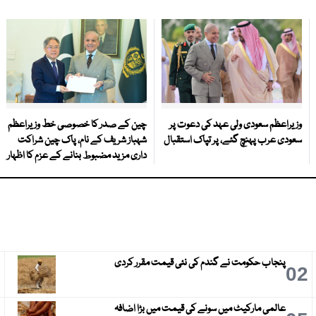
وزیراعظم سعودی ولی عہد کی دعوت پر
چین کے صدر کا خصوصی خط وزیراعظم
سعودی عرب پہنچ گئے، پر تپاک استقبال
شہباز شریف کے نام، پاک چین شراکت
داری مزید مضبوط بنانے کے عزم کا اظہار
پنجاب حکومت نے گندم کی نئی قیمت مقرر کردی
3
02
عالمی مارکیٹ میں سونے کی قیمت میں بڑا اضافہ