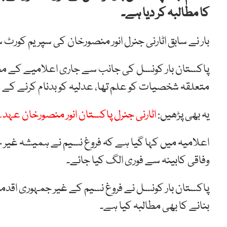
کا مطالبہ کر دیا ہے۔
بار نے سابق اٹارنی جنرل انور منصورخان کی سپریم کورٹ
پاکستان بار کونسل کی جانب سے جاری اعلامیے کے مطابق
متعلقہ شخصیات کو علم تھا، عدلیہ کو بدنام کرنے کے ما
یہ بھی پڑھیں:
اٹارنی جنرل پاکستان انور منصورخان 
اعلامیہ میں کہا گیا ہے کہ فروغ نسیم نے ہمیشہ غیر جہو
وفاقی کابینہ سے فوری الگ کیا جائے۔
پاکستان بار کونسل نے فروغ نسیم کے غیر جمہوری اق
بنانے کا بھی مطالبہ کیا ہے۔