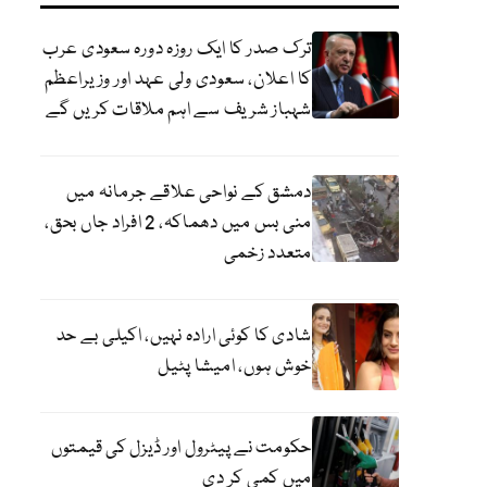
ترک صدر کا ایک روزہ دورہ سعودی عرب
کا اعلان، سعودی ولی عہد اور وزیراعظم
شہباز شریف سے اہم ملاقات کریں گے
دمشق کے نواحی علاقے جرمانہ میں
منی بس میں دھماکہ، 2 افراد جاں بحق،
متعدد زخمی
شادی کا کوئی ارادہ نہیں، اکیلی بے حد
خوش ہوں، امیشا پٹیل
حکومت نے پیٹرول اور ڈیزل کی قیمتوں
میں کمی کر دی