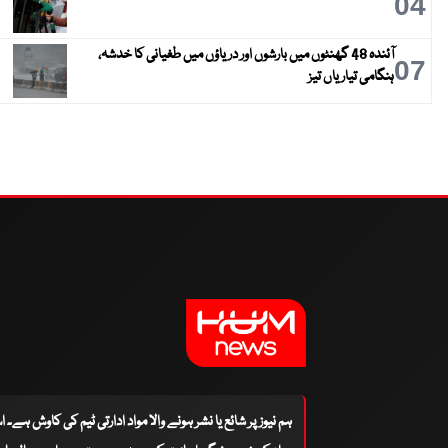
04
آئندہ 48 گھنٹوں میں بارشوں اور دریاؤں میں طغیانی کا خدشہ،
07
ہنگامی تیاریاں تیز
ہم نیوز پر شائع یا نشر ہونے والا مواد ادارتی ٹیم کی کاوش ہے۔ 