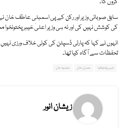
کروں گا۔
سابق صوبائی وزیر اور رکن کے پی اسمبلی عاطف خان نے ک
کی کوشش نہیں کی اور نہ ہی وزیر اعلیٰ خیبرپختونخوا
انہوں نے کہا کہ پارٹی ڈسپلن کی کوئی خلاف ورزی نہیں ک
تحفظات سے آگاہ کیا تھا۔
خیبرپختونخوا
عمران خان
محمود خان
زیشان انور