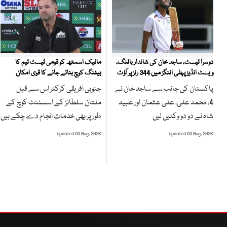
مائیک اسمتھ کو قومی ٹیسٹ ٹیم کا
دوسرا ٹیسٹ، ساجد خان کی شاندار بالنگ،
بیٹنگ کوچ بنائے جانے کا قوی امکان
ویسٹ انڈیز پہلی اننگز میں 344 رنز پر آؤٹ
جنوبی افریقی کرکٹر اس سے قبل
پاکستان کی جانب سے ساجد خان نے
ملتان سلطانز کے اسسٹنٹ کوچ کے
4، محمد علی، علی عثمان اور عبید
طور پر بھی خدمات انجام دے چکے ہیں
شاہ نے دو دو وکٹیں لیں
Updated 03 Aug, 2026
Updated 03 Aug, 2026