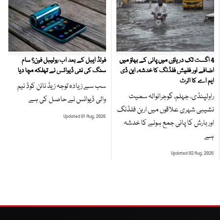
4 اگست تک دریاؤں میں پانی کے بہاؤ میں
فولڈ ایبل کے بعد اب رولیبل فون؟ سام
اضافے اور فلیش فلڈنگ کا خدشہ، این ڈی
سنگ کی نئی ڈیوائس نے تہلکہ مچا دیا
ایم اے کا الرٹ
سب سے زیادہ توجہ زیڈ نائن کوڈ نیم
راولپنڈی، جہلم، گوجرانوالہ سمیت
والی ڈیوائس نے حاصل کی ہے
نشیبی شہری علاقوں میں اربن فلڈنگ
Updated 01 Aug, 2026
اور بارش کا پانی جمع ہونے کا خدشہ
ہے
Updated 02 Aug, 2026