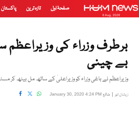
صفحۂ اول
تازہ ترین
پاکستان
6 Aug, 2026
برطرف وزراء کی وزیراعظم 
بے چینی
وزیراعظم نے باغی وزراء کو وزیراعلیٰ کے ساتھ مل بیٹھ کر مسئل
|
شائع
January 30, 2020 4:24 PM
زیشان انور