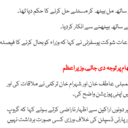
ے ساتھ مل بیٹھ کر مسئلے حل کرنے کا حکم دیا تھا۔
کے ساتھ بیٹھنے سے انکار کردیا۔
عات شوکت یوسفزئی نے کہا کہ وزراء کو بحال کرنے کا فیصلہ
ام پر توجہ دی جائے، وزیر اعظم
اسمبلی عاطف خان اور شہرام خان ترکئی نے ملاقات کی اور
ں اپنی پوزیشن واضح کی۔
ر دونوں اراکین سے اظہار ناراضی کرتے ہوئے کہا کہ گروپ
اور پارٹی ڈسپلن کی خلاف ورزی کسی صورت برداشت نہیں