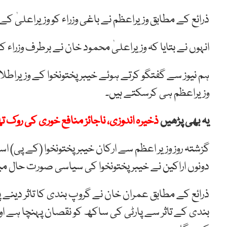
ذرائع کے مطابق وزیراعظم نے باغی وزراء کو وزیراعلیٰ ک
انہوں نے بتایا کہ وزیراعلیٰ محمود خان نے برطرف وزراء 
ہم نیوز سے گفتگو کرتے ہوئے خیبرپختونخوا کے وزیراطلا
وزیراعظم ہی کرسکتے ہیں۔
یہ بھی پڑھیں
ذخیرہ اندوزی، ناجائز منافع خوری کی روک تھ
گزشتہ روز وزیر اعظم سے ارکان خیبر پختونخوا (کے پی) 
دونوں اراکین نے خیبرپختونخوا کی سیاسی صورت حال می
ذرائع کے مطابق عمران خان نے گروپ بندی کا تاثر دینے پ
بندی کے تاثر سے پارٹی کی ساکھ کو نقصان پہنچا ہے 