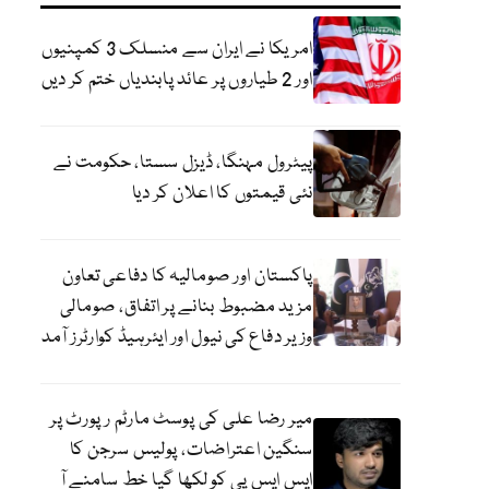
امریکا نے ایران سے منسلک 3 کمپنیوں
اور 2 طیاروں پر عائد پابندیاں ختم کر دیں
پیٹرول مہنگا، ڈیزل سستا، حکومت نے
نئی قیمتوں کا اعلان کر دیا
پاکستان اور صومالیہ کا دفاعی تعاون
مزید مضبوط بنانے پر اتفاق، صومالی
وزیر دفاع کی نیول اور ایئرہیڈ کوارٹرز آمد
میر رضا علی کی پوسٹ مارٹم رپورٹ پر
سنگین اعتراضات، پولیس سرجن کا
ایس ایس پی کو لکھا گیا خط سامنے آ