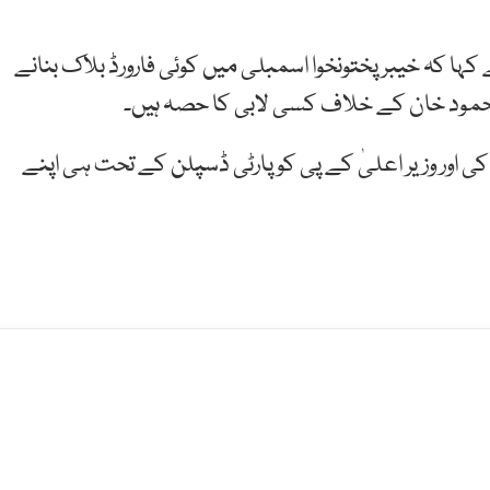
ہا کہ خیبرپختونخوا اسمبلی میں کوئی فارورڈ بلاک بنانے
 محمود خان کے خلاف کسی لابی کا حصہ ہیں۔
ی اور وزیر اعلیٰ کے پی کو پارٹی ڈسپلن کے تحت ہی اپنے