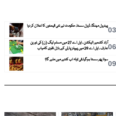
پیٹرول مہنگا، ڈیزل سستا، حکومت نے نئی قیمتوں کا اعلان کر دیا
0
آزاد کشمیر الیکشن ، ایل اے 27 میں مسلم لیگ (ن) کی نورین
0
عارف ، ایل اے 28 میں پیپلز پارٹی کے بازل نقوی کامیاب
سونا پھر سستا ہوگیا،فی تولہ اب کتنے میں ملے گا؟
0