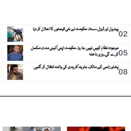
پیٹرول اور ڈیزل سستا، حکومت نے نئی قیمتوں کا اعلان کر دیا
3
02
موجودہ نظام کہیں نہیں جا رہا، حکومت اپنی آئینی مدت مکمل
6
05
کرے گی، وزیر داخلہ
پشاور زلمی کے مالک جاوید آفریدی کی والدہ انتقال کر گئیں
9
08