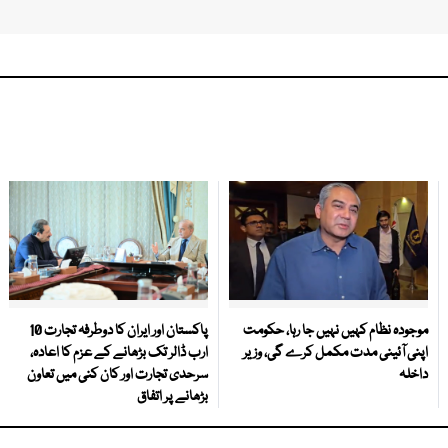
موجودہ نظام کہیں نہیں جا رہا، حکومت
پاکستان اور ایران کا دوطرفہ تجارت 10
اپنی آئینی مدت مکمل کرے گی، وزیر
ارب ڈالر تک بڑھانے کے عزم کا اعادہ،
داخلہ
سرحدی تجارت اور کان کنی میں تعاون
بڑھانے پر اتفاق