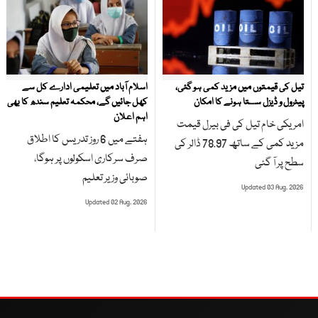
تیل کی قیمتوں میں مزید کمی ہو گئی،
اسلام آباد میں تعلیمی ادارے کل سے
پیٹرول و ڈیزل سستا ہونے کا امکان
کھل جائیں گے، محکمہ تعلیم سندھ کا بھی
اہم اعلان
امریکی خام تیل کی فی بیرل قیمت
ہفتے میں 6 روز تدریس کا اطلاق
مزید کمی کے ساتھ 78.97 ڈالر کی
صرف سرکاری اسکولوں پر ہوگا،
سطح پر آ گئی
صوبائی وزیر تعلیم
Updated 03 Aug, 2026
Updated 02 Aug, 2026