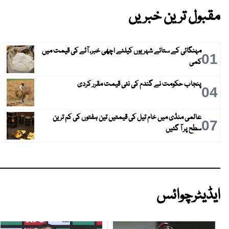
مقبول ترین خبریں
مہنگائی کے ستائے شہریوں کیلئے اچھی خبر، آٹے کی قیمت میں
01
کمی
پنجاب حکومت نے گندم کی نئی قیمت مقرر کردی
04
عالمی منڈی میں خام تیل کی قیمتیں تین ہفتوں کی کم ترین
07
سطح پر آ گئیں
ایڈیٹرچوائس