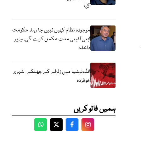
گیا
موجودہ نظام کہیں نہیں جا رہا، حکومت
اپنی آئینی مدت مکمل کرے گی، وزیر
داخلہ
انڈونیشیا میں زلزلے کے جھٹکے، شہری
خوفزدہ
ہمیں فالو کریں
WhatsApp
Twitter
Facebook
Facebook