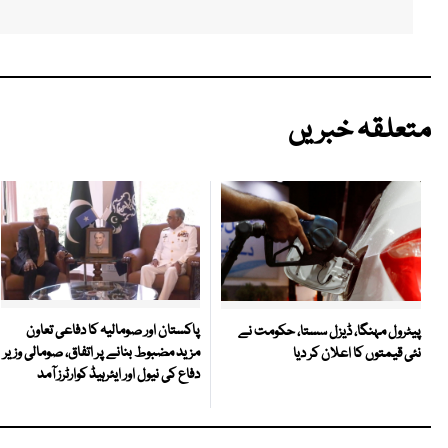
متعلقہ خبریں
پاکستان اور صومالیہ کا دفاعی تعاون
پیٹرول مہنگا، ڈیزل سستا، حکومت نے
مزید مضبوط بنانے پر اتفاق، صومالی وزیر
نئی قیمتوں کا اعلان کر دیا
دفاع کی نیول اور ایئرہیڈ کوارٹرز آمد