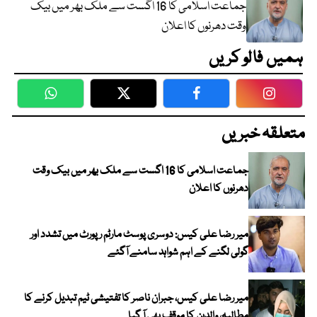
جماعت اسلامی کا 16 اگست سے ملک بھر میں بیک
وقت دھرنوں کا اعلان
ہمیں فالو کریں
WhatsApp
Twitter
Facebook
Faceboo
متعلقہ خبریں
جماعت اسلامی کا 16 اگست سے ملک بھر میں بیک وقت
دھرنوں کا اعلان
میر رضا علی کیس: دوسری پوسٹ مارٹم رپورٹ میں تشدد اور
گولی لگنے کے اہم شواہد سامنے آگئے
میر رضا علی کیس، جبران ناصر کا تفتیشی ٹیم تبدیل کرنے کا
مطالبہ، والدین کا موقف بھی آ گیا