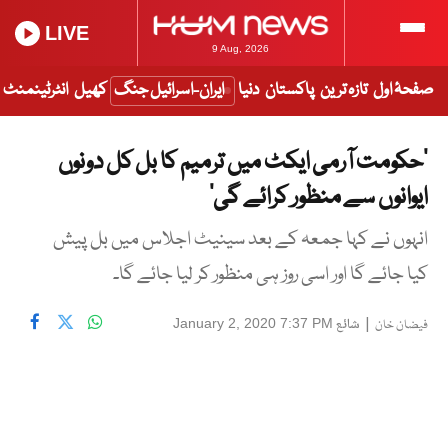
LIVE
9 Aug, 2026
صفحۂ اول
تازہ ترین
پاکستان
دنیا
ایران-اسرائیل جنگ
کھیل
انٹرٹینمنٹ
’حکومت آرمی ایکٹ میں ترمیم کا بل کل دونوں
ایوانوں سے منظور کرائے گی‘
انہوں نے کہا جمعہ کے بعد سینیٹ اجلاس میں بل پیش
کیا جائے گا اور اسی روز ہی منظور کر لیا جائے گا۔
|
شائع
January 2, 2020 7:37 PM
فیضان خان