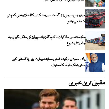
میٹرو بس سروس 11 اگست سے بند کرنے کا اعلان، نجی کمپنی
کا حتمی نوٹس
حکومت سے مذاکرات ناکام، گڈز ٹرانسپورٹرز کی ملک گیر پہیہ
جام ہڑتال شروع
پاک سعودی ترکیہ دفاعی معاہدہ، بھارت بھی پاکستان کے
اسٹریٹجک فوائد کا معترف
مقبول ترین خبریں