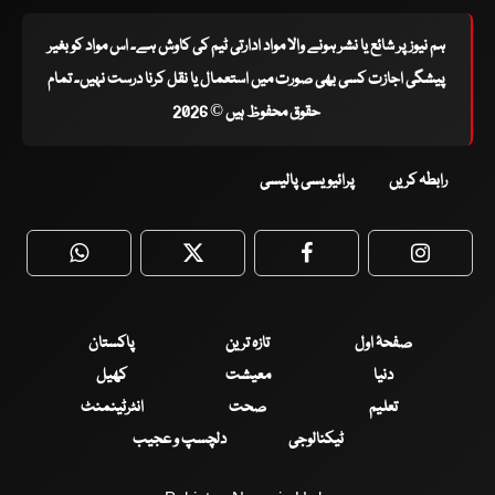
ہم نیوز پر شائع یا نشر ہونے والا مواد ادارتی ٹیم کی کاوش ہے۔ اس مواد کو بغیر
پیشگی اجازت کسی بھی صورت میں استعمال یا نقل کرنا درست نہیں۔ تمام
حقوق محفوظ ہیں © 2026
رابطہ کریں
پرائیویسی پالیسی
WhatsApp
Twitter
Facebook
Faceboo
صفحۂ اول
تازہ ترین
پاکستان
دنیا
معیشت
کھیل
تعلیم
صحت
انٹرٹینمنٹ
ٹیکنالوجی
دلچسپ و عجیب