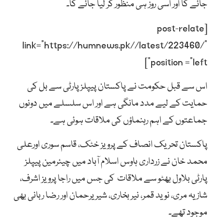
جائے گا اور اسی روز ہی منظور کر لیا جائے گا۔
[post-relate
link=”https://humnews.pk//latest/223460/”
position =”left”]
اس سے قبل حکومت نے پاکستان پیپلزپارٹی سے بل کی
حمایت کے لیے مدد مانگی ہے اور اس سلسلے میں دونوں
جماعتوں کے اہم رہنماؤں کی ملاقات ہوئی ہے۔
پاکستان تحریک انصاف کے پرویز خٹک، قاسم سوری اورعلی
محمد خان نے زرداری ہاوس اسلام آباد میں چیئرمین پیپلز
پارٹی بلاول بھٹو سے ملاقات کی جس میں راجا پرویز اشرف،
شازیہ مری، نوید قمر، نیر بخاری، شیریرحمان اور رضا ربانی بھی
موجود تھے۔