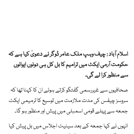
اسلام آباد : چیف وہپ ملک عامر ڈوگر نے دعویٰ کیا ہے کہ
حکومت آرمی ایکٹ میں ترامیم کا بل کل ہی دونوں ایوانوں
سے منظور کرا لے گی۔
صحافیوں سے غیررسمی گفتگو کرتے ہوئے ان کا کہنا تھا کہ
سروسز چیفس کی مدت ملازمت میں توسیع کا ترمیمی ایکٹ
جمعہ سے پہلے قومی اسمبلی میں پیش اور منظور ہو گا۔
انہوں نے کہا جمعہ کے بعد سینیٹ اجلاس میں بل پیش کیا