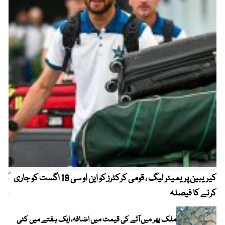
کیریبین پریمیئر لیگ ، قومی کرکٹرز کو این او سی 19 اگست کو جاری
آز
کرنے کا فیصلہ
چھی
ملک بھر میں آٹے کی قیمت میں اضافہ، ایک ہفتے میں کئی