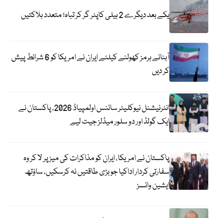
یکے بعد دیگرے 2 ہیلی کاپٹر گر کر تباہ؛ متعدد ہلاکتیں
آبنائے ہرمز کھولنے کیلئے ایران نے امریکا کو 6 شرائط پیش
کر دیں
انٹرنیشنل نیوکلیئر سائنس اولمپیاڈ 2026، پاکستان نے
ایک گولڈ اور دو سلور میڈلز جیت لیے
پاکستان نے امریکا، ایران کو مذاکرات کی میز پر لا کر وہ
سفارتی کردار اداکیا جو بڑی طاقتیں نہ کرسکیں، ساؤتھ
ایشین وائسز