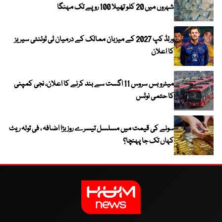
شہروں میں 20 کلو تھیلا 100 روپے تک مہنگا
ورلڈ کپ 2027 کے میزبان ممالک کے درمیان ٹی ٹوئنٹی سیریز
کا اعلان
میٹرو بس سروس 11 اگست سے بند کرنے کا اعلان، نجی کمپنی
کا حتمی نوٹس
سونے کی قیمت میں مسلسل تیسرے روز بڑا اضافہ ، فی تولہ ریٹ
کہاں تک جا پہنچا؟