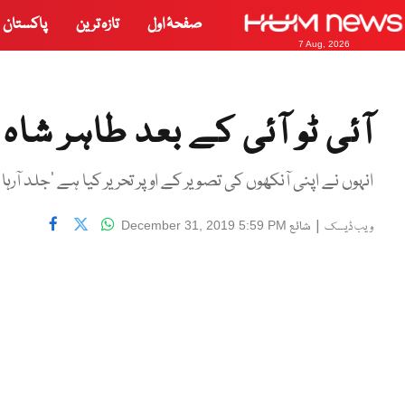
صفحۂ اول
تازہ ترین
پاکستان
7 Aug, 2026
آئی ٹو آئی کے بعد طاہر شا
انہوں نے اپنی آنکھوں کی تصویر کے اوپر تحریر کیا ہے ’جلد آرہا
|
شائع
December 31, 2019 5:59 PM
ویب ڈیسک