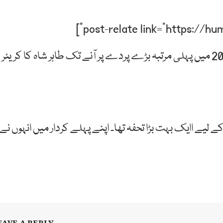
گانا گانے، ڈانس کرنے اور اپنی ویڈیوز بنانے سے لے کر 2006 میں پہلی مرتبہ بڑے پردے پر آنے تک طاہر شاہ کا کریئر
ے لیے اایک بہت بڑا تحفہ تھا۔ اپنے پہلے کردار میں انہوں نے