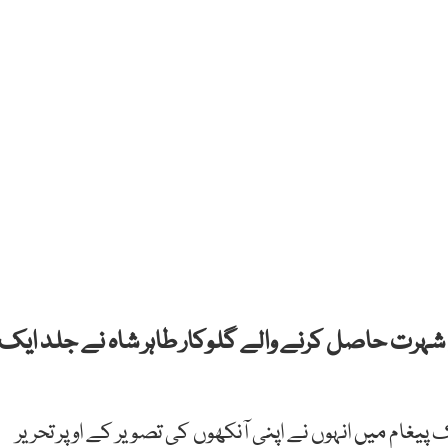
وں سے شہرت حاصل کرنے والے گلوکار طاہر شاہ نے جلد ایک
یغام میں انہوں نے اپنی آنکھوں کی تصویر کے اوپر تحریر