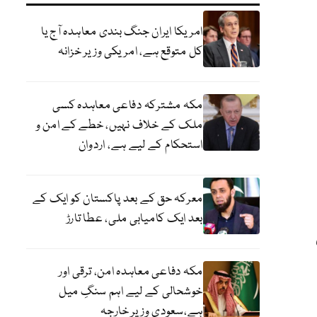
امریکا ایران جنگ بندی معاہدہ آج یا
کل متوقع ہے، امریکی وزیر خزانہ
مکہ مشترکہ دفاعی معاہدہ کسی
ملک کے خلاف نہیں، خطے کے امن و
استحکام کے لیے ہے، اردوان
معرکہ حق کے بعد پاکستان کو ایک کے
بعد ایک کامیابی ملی، عطا تارڑ
مکہ دفاعی معاہدہ امن، ترقی اور
خوشحالی کے لیے اہم سنگِ میل
ہے،سعودی وزیر خارجہ