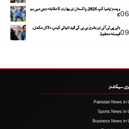
ویمنز ایشیا کپ 2026، پاکستان اور بھارت کا مقابلہ دبئی میں ہو
0
گا
بانی پی ٹی آئی اور بشریٰ بی بی کی قیدِ تنہائی کیس، دلائل مکمل،
0
فیصلہ محفوظ
یزی سیکشنز
Pakistan News in 
Sports News in 
Business News in 