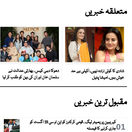
متعلقہ خبریں
دھوکا دہی کیس ، بھارتی عدالت نے
شادی کا کوئی ارادہ نہیں، اکیلی بے حد
سلمان خان اور ان کی بہن کو طلب کر لیا
خوش ہوں، امیشا پٹیل
مقبول ترین خبریں
کیریبین پریمیئر لیگ ، قومی کرکٹرز کو این او سی 19 اگست کو
01
جاری کرنے کا فیصلہ