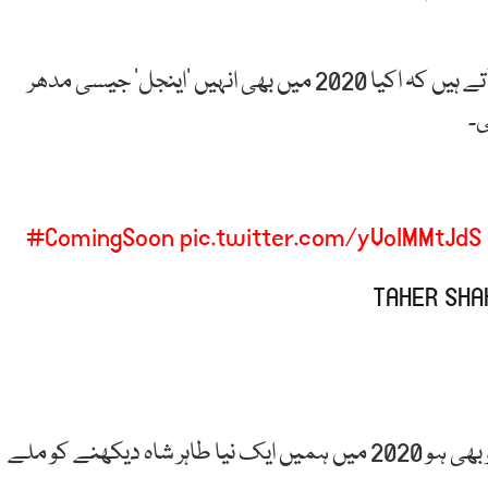
طاہر شاہ کی اس ٹویٹ کے بعد عوام تذبذب کا شکار نظر آتے ہیں کہ اکیا 2020 میں بھی انہیں ’اینجل‘ جیسی مدھر
ی۔
#ComingSoon
pic.twitter.com/yVoIMMtJdS
شائقین کی جانب سے یہ امید ظاہر کی جا رہی ہے کہ جو بھی ہو 2020 میں ہمیں ایک نیا طاہر شاہ دیکھنے کو ملے