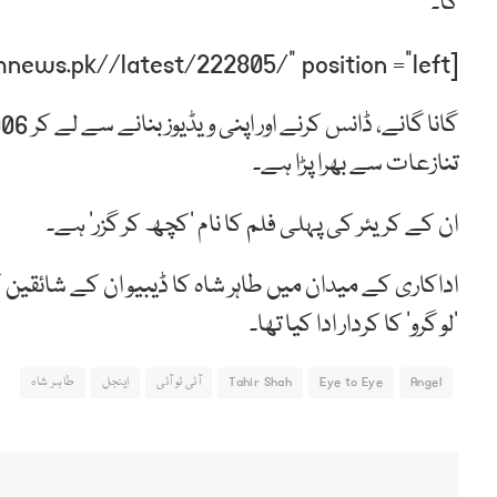
گا۔
[post-relate link=”https://humnews.pk//latest/222805/” position =”left”]
تنازعات سے بھرا پڑا ہے۔
ان کے کریئر کی پہلی فلم کا نام ’کچھ کر گزر‘ ہے۔
اداکاری کے میدان میں طاہر شاہ کا ڈیبیو ان کے شائقین ک
’لو گرو‘ کا کردار ادا کیا تھا۔
Angel
Eye to Eye
Tahir Shah
آئی ٹو آئی
اینجل
طاہر شاہ