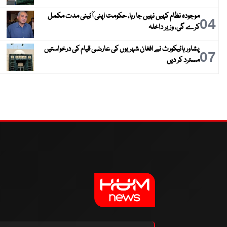
موجودہ نظام کہیں نہیں جا رہا، حکومت اپنی آئینی مدت مکمل
04
کرے گی، وزیر داخلہ
پشاور ہائیکورٹ نے افغان شہریوں کی عارضی قیام کی درخواستیں
07
مسترد کر دیں