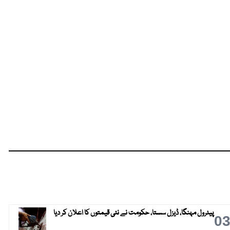
پیٹرول مہنگا، ڈیزل سستا، حکومت نے نئی قیمتوں کا اعلان کر دیا
0