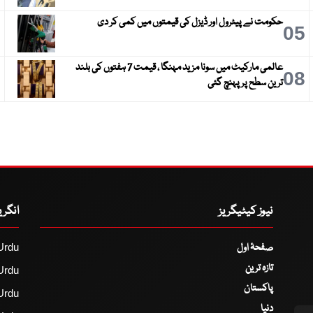
حکومت نے پیٹرول اور ڈیزل کی قیمتوں میں کمی کر دی
6
05
عالمی مارکیٹ میں سونا مزید مہنگا ، قیمت 7 ہفتوں کی بلند
9
08
ترین سطح پر پہنچ گئی
نیوز کیٹیگریز
انگر
صفحۂ اول
Urdu
تازہ ترین
Urdu
پاکستان
Urdu
دنیا