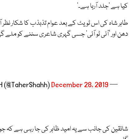
کیا ہے ’جلد آرہا ہے۔‘
دھن اور ’آئی ٹو آئی‘ جسی گہری شاعری سننے کو ملے گ
December 28, 2019
— TAHER SHAH (@TaherShahh)