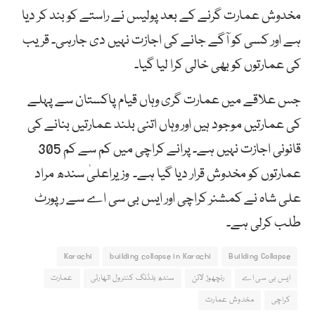
مخدوش عمارت گرنے کے بعد پولیس نے راستے کو بند کر دیا
ہے اور کسی کو آگے جانے کی اجازت نہیں دی جارہی۔ قریب
کی عمارتوں کو بھی خالی کرا لیا گیا۔
جس علاقے میں عمارت گری وہاں قیام پاکستان سے پہلے
کی عمارتیں موجود ہیں اور وہاں اتنی بلند عمارتیں بنانے کی
قانونی اجازت نہیں ہے۔ پرانے کراچی میں کم سے کم 305
عمارتوں کو مخدوش قرار دیا گیا ہے۔ وزیراعلیٰ سندھ مراد
علی شاہ نے کمشنر کراچی اور ایس بی سی اے سے رپورٹ
طلب کرلی ہے۔
Karachi
building collapse in Karachi
Building Collapse
ایس بی سی اے
رنچھوڑ لائن
سندھ بلڈنگ کنٹرول اتھارٹی
عمارت
کراچی
مخدوش عمارت