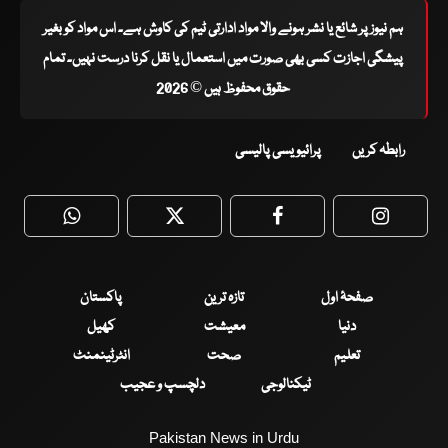
ہم نیوز پر شائع یا نشر ہونے والا مواد ادارتی ٹیم کی کاوش ہے۔ اس مواد کو بغیر
پیشگی اجازت کسی بھی صورت میں استعمال یا نقل کرنا درست نہیں۔ تمام
حقوق محفوظ ہیں © 2026
رابطہ کریں
پرائیویسی پالیسی
WhatsApp
Twitter
Facebook
Faceboo
صفحۂ اول
تازہ ترین
پاکستان
دنیا
معیشت
کھیل
تعلیم
صحت
انٹرٹینمنٹ
ٹیکنالوجی
دلچسپ و عجیب
Pakistan News in Urdu