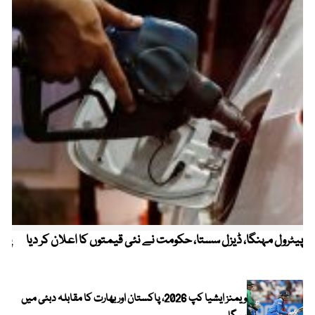
پیٹرول مہنگا، ڈیزل سستا، حکومت نے نئی قیمتوں کا اعلان کر دیا
پنج
ویمنز ایشیا کپ 2026، پاکستان اور بھارت کا مقابلہ دبئی میں