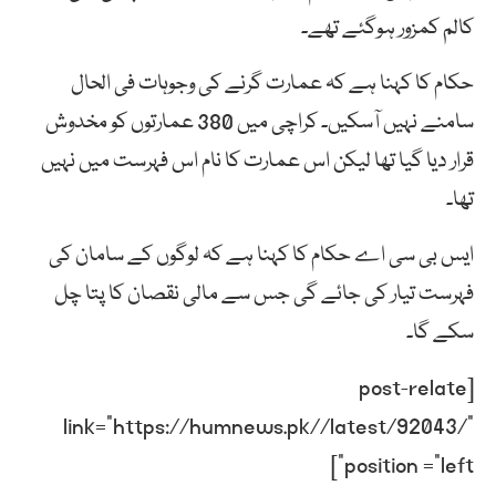
کالم کمزور ہوگئے تھے۔
حکام کا کہنا ہے کہ عمارت گرنے کی وجوہات فی الحال
سامنے نہیں آسکیں۔ کراچی میں 380 عمارتوں کو مخدوش
قرار دیا گیا تھا لیکن اس عمارت کا نام اس فہرست میں نہیں
تھا۔
ایس بی سی اے حکام کا کہنا ہے کہ لوگوں کے سامان کی
فہرست تیار کی جائے گی جس سے مالی نقصان کا پتا چل
سکے گا۔
[post-relate
link=”https://humnews.pk//latest/92043/”
position =”left”]