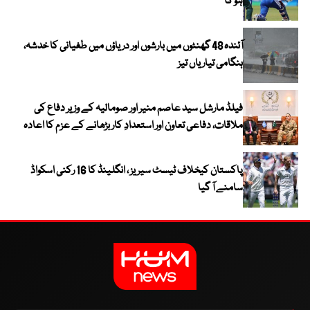
ہو گا
آئندہ 48 گھنٹوں میں بارشوں اور دریاؤں میں طغیانی کا خدشہ،
ہنگامی تیاریاں تیز
فیلڈ مارشل سید عاصم منیر اور صومالیہ کے وزیر دفاع کی
ملاقات، دفاعی تعاون اور استعدادِ کار بڑھانے کے عزم کا اعادہ
پاکستان کیخلاف ٹیسٹ سیریز ، انگلینڈ کا 16 رکنی اسکواڈ
سامنے آ گیا