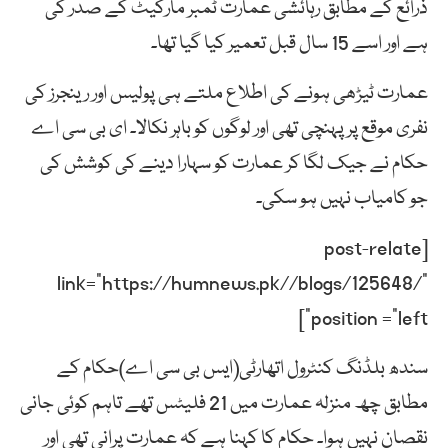
ذرائع کے مطابق رہائشی عمارت ٹمبر مارکیٹ کے صدر کی
ہے اور اسے 15 سال قبل تعمیر کیا گیا تھا۔
عمارت ٹیڑھی ہونے کی اطلاع ملتے ہی پولیس اور رینجرز کی
نفری موقع پر پہنچی تھی اور لوگوں کو باہر نکالا۔ ای بی سی اے
حکام نے جیک لگا کر عمارت کو سہارا دینے کی کوشش کی
جو کامیاب نہیں ہو سکی۔
[post-relate
link=”https://humnews.pk//blogs/125648/”
position =”left”]
سندھ بلڈنگ کنٹرول اتھارٹی(ایس بی سی اے)حکام کے
مطابق چھ منزلہ عمارت میں 21 فلیٹس تھے تاہم کوئی جانی
نقصان نہیں ہوا۔ حکام کا کہنا ہے کہ عمارت پرانی تھی اور