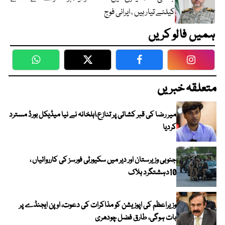
کیلئے تیار ہیں ، ایرانی فوج
ہمیں فالو کریں
WhatsApp
Twitter
Facebook
Faceboo
متعلقہ خبریں
میر رضا کی قبر کشائی پر تنازع،اہلخانہ نے نیا میڈیکل بورڈ مسترد
کردیا
جنوبی وزیرستان اور دیر میں سکیورٹی فورسز کی کارروائیاں ،
10دہشتگرد ہلاک
وزیراعظم کی اپوزیشن کو مذاکرات کی دعوت، اوپن ایجنڈے پر
بات ہوگی، طارق فضل چودھری