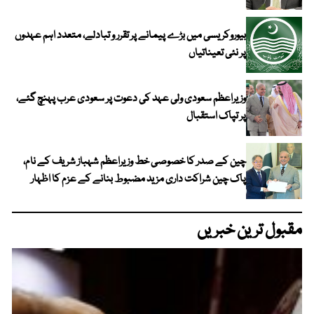
بیوروکریسی میں بڑے پیمانے پر تقرر و تبادلے، متعدد اہم عہدوں
پر نئی تعیناتیاں
وزیراعظم سعودی ولی عہد کی دعوت پر سعودی عرب پہنچ گئے،
پر تپاک استقبال
چین کے صدر کا خصوصی خط وزیراعظم شہباز شریف کے نام،
پاک چین شراکت داری مزید مضبوط بنانے کے عزم کا اظہار
مقبول ترین خبریں