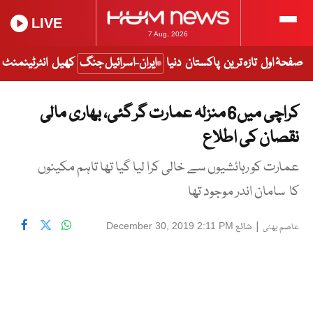
LIVE
7 Aug, 2026
صفحۂ اول
تازہ ترین
پاکستان
دنیا
ایران-اسرائیل جنگ
کھیل
انٹرٹینمنٹ
کراچی میں6 منزلہ عمارت گر گئی، بھاری مالی
نقصان کی اطلاع
عمارت کو رہائشیوں سے خالی کرا لیا گیا تھا تاہم مکینوں
کا سامان اندر موجود تھا
|
شائع
December 30, 2019 2:11 PM
عاصم بھٹی