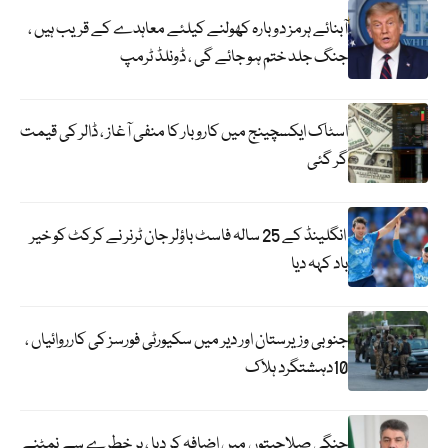
آبنائے ہرمز دوبارہ کھولنے کیلئے معاہدے کے قریب ہیں ،
جنگ جلد ختم ہو جائے گی ، ڈونلڈ ٹرمپ
اسٹاک ایکسچینج میں کاروبار کا منفی آغاز ، ڈالر کی قیمت
گر گئی
انگلینڈ کے 25 سالہ فاسٹ باؤلر جان ٹرنر نے کرکٹ کو خیر
باد کہہ دیا
جنوبی وزیرستان اور دیر میں سکیورٹی فورسز کی کارروائیاں ،
10دہشتگرد ہلاک
جنگی صلاحیتوں میں اضافہ کر دیا ، ہر خطرے سے نمٹنے