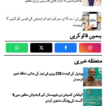
عاصم منیر کا کردار قابل قدر ہے، وزیراعظم
پی ٹی اے کا ای سم کے اجرا اور تبدیلی کی فیس کم کرنے کا
فیصلہ
ہمیں فالو کریں
WhatsApp
Twitter
Facebook
Faceboo
متعلقہ خبریں
پیٹرول کی قیمت 228 روپے فی لیٹر کی جائے، حافظ نعیم
الرحمان
الیکشن کمیشن نے بلوچستان کے 4 بلدیاتی حلقوں میں 9
اگست کی پولنگ ملتوی کردی