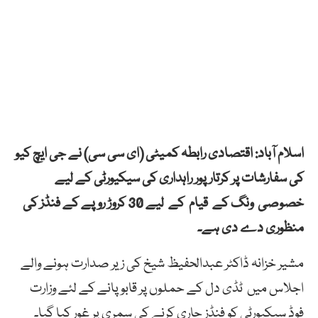
اسلام آباد: اقتصادی رابطہ کمیٹی (ای سی سی) نے جی ایچ کیو
کی سفارشات پر کرتار پور راہداری کی سیکیورٹی کے لیے
خصوصی ونگ کے قیام کے لیے 30 کروڑ روپے کے فنڈز کی
منظوری دے دی ہے۔
مشیر خزانہ ڈاکٹر عبدالحفیظ شیخ کی زیر صدارت ہونے والے
اجلاس میں ٹڈی دل کے حملوں پر قابو پانے کے لئے وزارت
فوڈ سیکیورٹی کو فنڈز جاری کرنے کی سمری پر غور کیا گیا۔