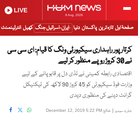
LIVE
8 Aug, 2026
صفحۂ اول
تازہ ترین
پاکستان
دنیا
ایران-اسرائیل جنگ
کھیل
انٹرٹینمنٹ
کرتار پور راہداری سیکیورٹی ونگ کا قیام: ای سی سی
نے 30 کروڑ روپے منظور کر لیے
اقتصادی رابطہ کمیٹی نے ٹڈی دل پر قابو پانے کے لیے
وزارت فوڈ سیکیورٹی کو 45 کروڑ 90 لاکھ کی ٹیکنیکل
گرانٹ دینے کی منظوری دیدی
|
شائع
December 12, 2019 5:22 PM
جاوید سومرو