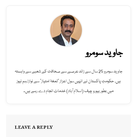
جاوید سومرو
جاوید سومرو 25 سال سے زائد عرصے سے صحافت کے شعبے سے وابستہ
ہیں، حکومتِ پاکستان نے انہیں سول اعزاز "تمغۂ امتیاز" سے نوازا،ہم نیوز
میں بطور بیورو چیف (اسلام آباد) خدمات انجام دے رہے ہیں۔
LEAVE A REPLY