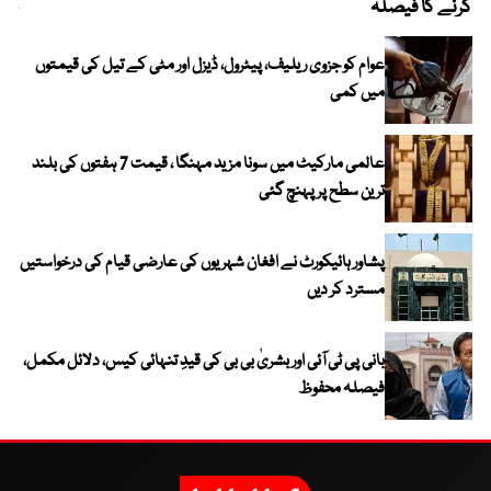
کرنے کا فیصلہ
چھی
عوام کو جزوی ریلیف، پیٹرول، ڈیزل اور مٹی کے تیل کی قیمتوں
میں کمی
عالمی مارکیٹ میں سونا مزید مہنگا ، قیمت 7 ہفتوں کی بلند
ترین سطح پر پہنچ گئی
پشاور ہائیکورٹ نے افغان شہریوں کی عارضی قیام کی درخواستیں
مسترد کر دیں
بانی پی ٹی آئی اور بشریٰ بی بی کی قیدِ تنہائی کیس، دلائل مکمل،
فیصلہ محفوظ