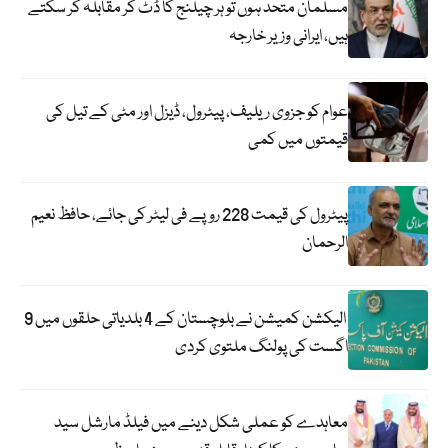
مسلمان متحد ہوں تو ہر چیلنج کا ڈٹ کر مقابلہ کر سکتے
ہیں، ایرانی وزیر خارجہ
عوام کو جزوی ریلیف، پیٹرول، ڈیزل اور مٹی کے تیل کی
قیمتوں میں کمی
پیٹرول کی قیمت 228 روپے فی لیٹر کی جائے، حافظ نعیم
الرحمان
الیکشن کمیشن نے بلوچستان کے 4 بلدیاتی حلقوں میں 9
اگست کی پولنگ ملتوی کردی
معاہدے کو عملی شکل دینے میں فیلڈ مارشل سید