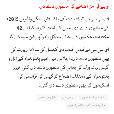
روپے فی من اضافے کی منظوری دے دی
ای سی سی نے انیکٹمنٹ آف پاکستان سنگل ونڈو بل 2019ء
کی منظوری دے دی، جس کے تحت کاروبار کیلئے 42
مختلف محکموں کے بجائے سنگل ونڈو آپریشن ہوسکے گا۔
ای سی سی نے قومی اقتصادی کونسل کی سالانہ رپورٹ کی
بھی منظوری دے دی۔ اجلاس میں خیبر پختونخواہ کے آئل و
گیس نیٹ ورک کی بحالی کی منظوری دے دی گئی خیبر
پختونخواہ کے مختلف اضلاع کو گیس کی فراہمی کی
اسکیموں کی بھی منظوری دے دی گئی۔
اقتصادی رابطہ کمیٹی
ای سی سی
کرتار پور راہداری
مشیر خزانہ ڈاکٹر عبدالحفیظ شیخ