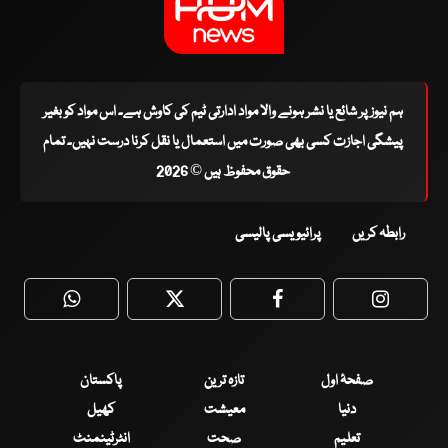
ہم نیوز پر شائع یا نشر ہونے والا مواد ادارتی ٹیم کی کاوش ہے۔ اس مواد کو بغیر
پیشگی اجازت کسی بھی صورت میں استعمال یا نقل کرنا درست نہیں۔ تمام
حقوق محفوظ ہیں © 2026
رابطہ کریں
پرائیویسی پالیسی
WhatsApp
Twitter
Facebook
Faceboo
صفحۂ اول
تازہ ترین
پاکستان
دنیا
معیشت
کھیل
تعلیم
صحت
انٹرٹینمنٹ