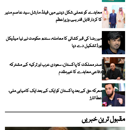
معاہدے کو عملی شکل دینے میں فیلڈ مارشل سید عاصم منیر
کا کردار قابل قدر ہے، وزیراعظم
میر رضا کی قبر کشائی کا معاملہ، سندھ حکومت نے نیا میڈیکل
بورڈ تشکیل دے دیا
صدر مملکت کا پاکستان، سعودی عرب اور ترکیہ کے مشترکہ
دفاعی معاہدے کا خیرمقدم
معرکہ حق کے بعد پاکستان کو ایک کے بعد ایک کامیابی ملی،
عطا تارڑ
مقبول ترین خبریں