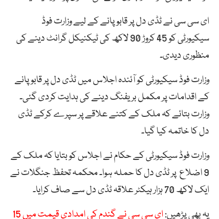
ای سی سی نے ٹڈی دل پر قابو پانے کے لیے وزارت فوڈ
سیکیورٹی کو 45 کروڑ 90 لاکھ کی ٹیکنیکل گرانٹ دینے کی
منظوری دیدی۔
وزارت فوڈ سیکیورٹی کو آئندہ اجلاس میں ٹڈی دل پر قابو پانے
کے اقدامات پر مکمل بریفنگ دینے کی ہدایت کردی گئی۔
وزارت بتائے کہ ملک کے کتنے علاقے پر سپرے کرکے ٹڈی
دل کا خاتمہ کیا گیا۔
وزارت فوڈ سیکیورٹی کے حکام نے اجلاس کو بتایا کہ ملک کے
9 اضلاع پر ٹڈی دل کا حملہ ہوا۔ محکمہ تحفظ جنگلات نے
ایک لاکھ 70 ہزار ہیکٹر علاقہ ٹڈی دل سے صاف کرایا۔
یہ بھی پڑھیں:
ای سی سی نے گندم کی امدادی قیمت میں 15