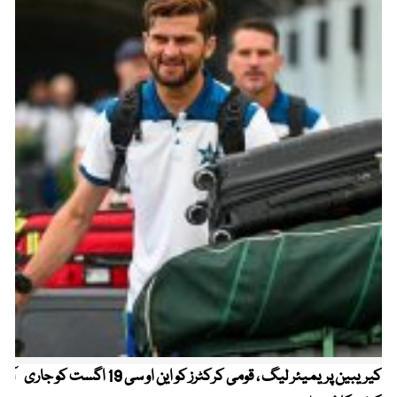
کیریبین پریمیئر لیگ ، قومی کرکٹرز کو این او سی 19 اگست کو جاری
آز