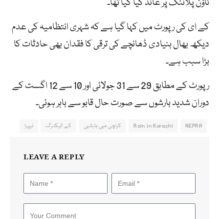
ٹاؤن پلاننگ پر عائد کیا گیا تھا۔
کے ای کی رپورٹ میں کہا گیا ہے کہ شہری انتظامیہ کی عدم
دیکھ بھال بنیادی ڈھانچے کی ترقی کا فقدان بھی حادثات کا
بڑا سبب ہے۔
رپورٹ کے مطابق 29 سے 31 جولائی اور 10 سے 12 اگست کے
دوران شدید بارشوں سے صورت حال قابو سے باہر ہوئی۔
NEPRA
Rain in Karachi
کراچی میں بارشیں
کے الیکٹرک
نیپرا
LEAVE A REPLY