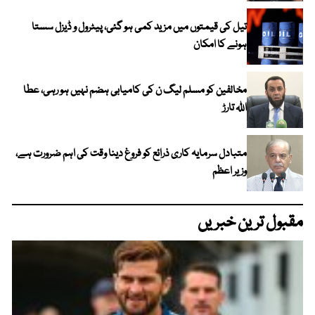
تیل کی قیمتوں میں مزید کمی ہو گئی، پیٹرول و ڈیزل سستا
ہونے کا امکان
مخالفین کو مسلم لیگ ن کی کامیابی ہضم نہیں ہو رہی، عطا
اللہ تارڑ
متبادل سرمایہ کاری ذرائع کو فروغ دینا وقت کی اہم ضرورت ہے،
وزیر اعظم
مقبول ترین خبریں