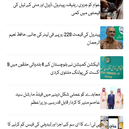
عوام کو جزوی ریلیف، پیٹرول، ڈیزل اور مٹی کے تیل کی
قیمتوں میں کمی
پیٹرول کی قیمت 228 روپے فی لیٹر کی جائے، حافظ نعیم
الرحمان
الیکشن کمیشن نے بلوچستان کے 4 بلدیاتی حلقوں میں 9
اگست کی پولنگ ملتوی کردی
معاہدے کو عملی شکل دینے میں فیلڈ مارشل سید
عاصم منیر کا کردار قابل قدر ہے، وزیراعظم
پی ٹی اے کا ای سم کے اجرا اور تبدیلی کی فیس کم کرنے کا