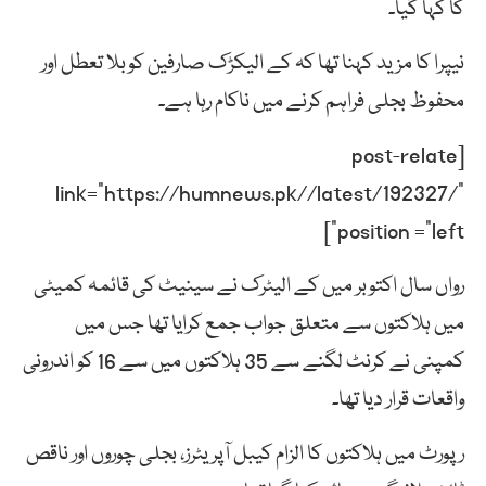
کا کہا گیا۔
نیپرا کا مزید کہنا تھا کہ کے الیکڑک صارفین کوبلا تعطل اور
محفوظ بجلی فراہم کرنے میں ناکام رہا ہے۔
[post-relate
link=”https://humnews.pk//latest/192327/”
position =”left”]
رواں سال اکتوبر میں کے الیٹرک نے سینیٹ کی قائمہ کمیٹی
میں ہلاکتوں سے متعلق جواب جمع کرایا تھا جس میں
کمپنی نے کرنٹ لگنے سے 35 ہلاکتوں میں سے 16 کو اندرونی
واقعات قرار دیا تھا۔
رپورٹ میں ہلاکتوں کا الزام کیبل آپریٹرز، بجلی چوروں اور ناقص