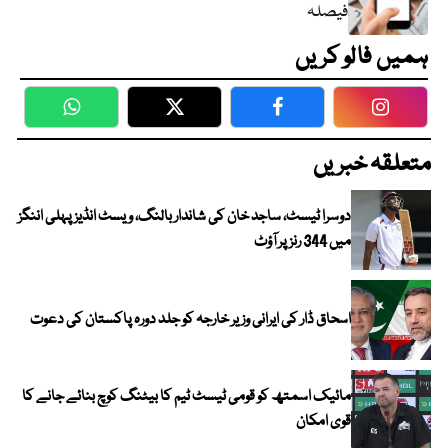
فیصلہ
ہمیں فالو کریں
WhatsApp
Twitter
Facebook
Faceboo
متعلقہ خبریں
دوسرا ٹیسٹ، ساجد خان کی شاندار بالنگ، ویسٹ انڈیز پہلی اننگز
میں 344 رنز پر آؤٹ
اسحاق ڈار کی ایرانی وزیر خارجہ کو جلد دورہ پاکستان کی دعوت
مائیک اسمتھ کو قومی ٹیسٹ ٹیم کا بیٹنگ کوچ بنائے جانے کا
قوی امکان