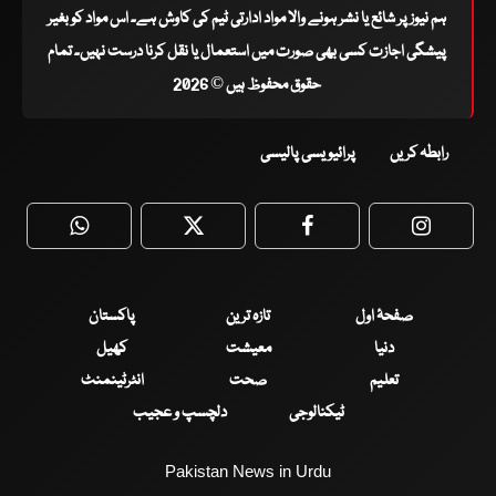
ہم نیوز پر شائع یا نشر ہونے والا مواد ادارتی ٹیم کی کاوش ہے۔ اس مواد کو بغیر
پیشگی اجازت کسی بھی صورت میں استعمال یا نقل کرنا درست نہیں۔ تمام
حقوق محفوظ ہیں © 2026
رابطہ کریں
پرائیویسی پالیسی
WhatsApp
Twitter
Facebook
Faceboo
صفحۂ اول
تازہ ترین
پاکستان
دنیا
معیشت
کھیل
تعلیم
صحت
انٹرٹینمنٹ
ٹیکنالوجی
دلچسپ و عجیب
Pakistan News in Urdu