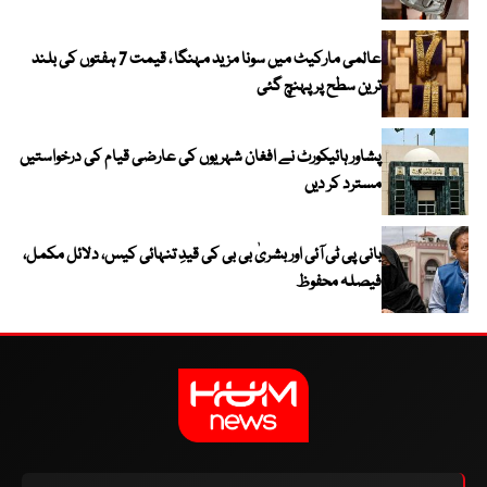
عالمی مارکیٹ میں سونا مزید مہنگا ، قیمت 7 ہفتوں کی بلند
ترین سطح پر پہنچ گئی
پشاور ہائیکورٹ نے افغان شہریوں کی عارضی قیام کی درخواستیں
مسترد کر دیں
بانی پی ٹی آئی اور بشریٰ بی بی کی قیدِ تنہائی کیس، دلائل مکمل،
فیصلہ محفوظ