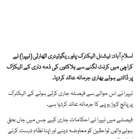
اسلام آباد: نیشنل الیکٹرک پاور ریگولیٹری اتھارٹی (نیپرا) نے
کراچی میں کرنٹ لگنے سے ہلاکتوں کی ذمہ داری کے الیکڑک
پر ڈالتے ہوئے بھاری جرمانہ عائد کردیا۔
نیپرا نے اس حوالے سے فیصلہ جاری کرتے ہوئے کے الیکٹرک
پر پانچ کروڑ روپے کا جرمانہ عائد کردیا ہے۔
فیصلے میں نیپرا نے احکامات جاری کیے جس میں جاں بحق
ہونے والوں لواحقین کو معاوضہ دینے اور اپنا نظام درست کرنے