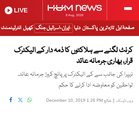
LIVE
8 Aug, 2026
صفحۂ اول
تازہ ترین
پاکستان
دنیا
ایران-اسرائیل جنگ
کھیل
انٹرٹینمنٹ
کرنٹ لگنے سے ہلاکتوں کا ذمہ دار کے الیکٹرک
قرار، بھاری جرمانہ عائد
نیپرا کی جانب سے کے الیکٹرک پر پانچ کروڑ جرمانہ عائد،
لواحقین کو معاوضہ ادا کرنے کا حکم
|
شائع
December 10, 2019 1:26 PM
ویب ڈیسک