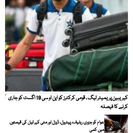
کیریبین پریمیئر لیگ ، قومی کرکٹرز کو این او سی 19 اگست کو جاری
آز
کرنے کا فیصلہ
چھی
عوام کو جزوی ریلیف، پیٹرول، ڈیزل اور مٹی کے تیل کی قیمتوں
میں کمی