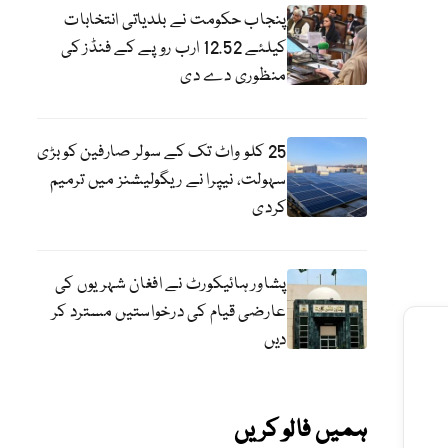
پنجاب حکومت نے بلدیاتی انتخابات
کیلئے 12.52 ارب روپے کے فنڈز کی
منظوری دے دی
25 کلو واٹ تک کے سولر صارفین کو بڑی
سہولت، نیپرا نے ریگولیشنز میں ترمیم
کردی
پشاور ہائیکورٹ نے افغان شہریوں کی
عارضی قیام کی درخواستیں مسترد کر
دیں
ہمیں فالو کریں