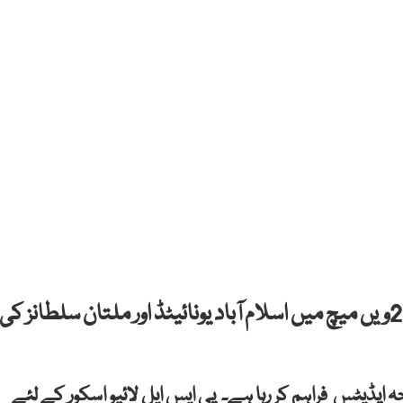
دبئی: پاکستان سپر لیگ (پی ایس ایل تھری) کے 25ویں میچ میں اسلام آباد یونائیٹڈ اور ملتان سلطانز کی
ں میچ کی لمحہ بہ لمحہ اپڈیٹس فراہم کر رہا ہے۔ پی ایس ایل لائیو اسکور کے لئے