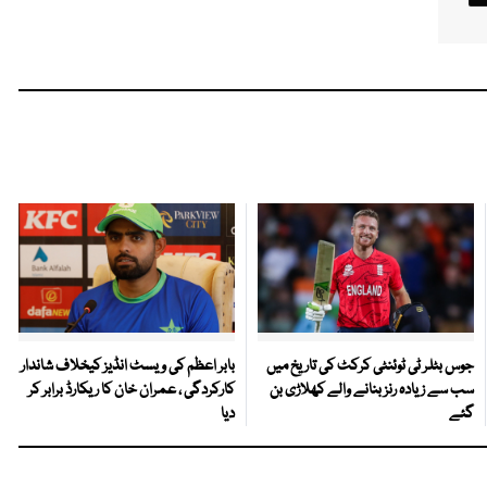
جوس بٹلر ٹی ٹوئنٹی کرکٹ کی تاریخ میں
بابر اعظم کی ویسٹ انڈیز کیخلاف شاندار
سب سے زیادہ رنز بنانے والے کھلاڑی بن
کارکردگی ، عمران خان کا ریکارڈ برابر کر
گئے
دیا