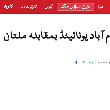
دنیا
ایران-اسرائیل جنگ
کھیل
انٹرٹینمنٹ
کاروبار
ل 3 میچ 25: اسلام آباد یونائیٹڈ بمقابلہ ملتان
|
March 1