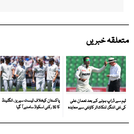
متعلقہ خبریں
پاکستان کیخلاف ٹیسٹ سیریز ، انگلینڈ
ٹیم سے ڈراپ ہونے کے بعد نعمان علی
کا 16 رکنی اسکواڈ سامنے آ گیا
کی نئی اننگز، لنکاشائر کاؤنٹی سے معاہدہ