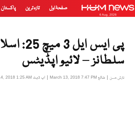
صفحۂ اول
تازہ ترین
پاکستان
6 Aug, 2026
پی ایس ای
سلطانز – لائیو اپڈیٹس
|
شائع
|
اپ ڈیٹ
4, 2018 1:25 AM
March 13, 2018 7:47 PM
نازش حسن