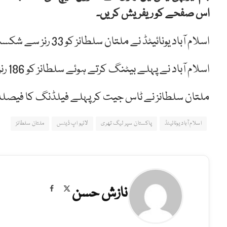
اس صفحے کو ریفریش کریں۔
اسلام آباد یونائیٹڈ نے ملتان سلطانز کو 33 رنز سے شکست دے دی۔
اسلام آباد نے پہلے بیٹنگ کرتے ہوئے سلطانز کو 186 رنز کا ہدف دیا۔
ملتان سلطانز نے ٹاس جیت کر پہلے فیلڈنگ کا فیصلہ
اسلام آباد یونائیٹڈ
پاکستان سپر لیگ تھری
لائیو اپ ڈیٹس
ملتان سلطانز
نازش حسن
Facebook
X
(Twitter)