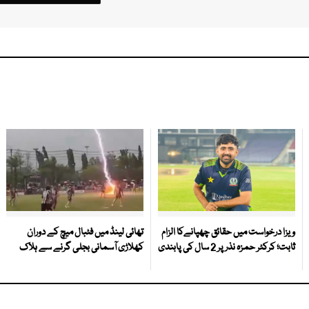
ویزا درخواست میں حقائق چھپانےکا الزام
تھائی لینڈ میں فٹبال میچ کے دوران
ثابت؛ کرکٹر حمزہ نذر پر 2 سال کی پابندی
کھلاڑی آسمانی بجلی گرنے سے ہلاک