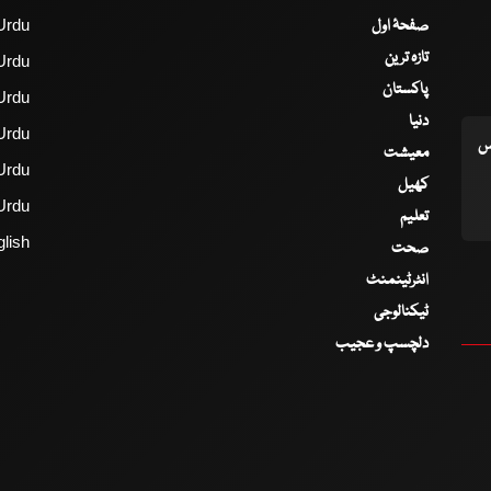
صفحۂ اول
Urdu
تازہ ترین
Urdu
پاکستان
Urdu
دنیا
Urdu
اس
معیشت
Urdu
کھیل
Urdu
تعلیم
lish
صحت
انٹرٹینمنٹ
ٹیکنالوجی
دلچسپ و عجیب