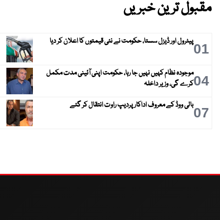
مقبول ترین خبریں
پیٹرول اور ڈیزل سستا، حکومت نے نئی قیمتوں کا اعلان کر دیا
01
موجودہ نظام کہیں نہیں جا رہا، حکومت اپنی آئینی مدت مکمل
04
کرے گی، وزیر داخلہ
بالی ووڈ کے معروف اداکار پردیپ راوت انتقال کر گئے
07