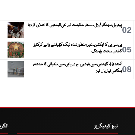
پیٹرول مہنگا، ڈیزل سستا، حکومت نے نئی قیمتوں کا اعلان کر دیا
3
02
پی سی بی کا ایکشن، غیر منظور شدہ لیگ کھیلنے والے کرکٹرز
6
05
کیلئے سخت وارننگ
آئندہ 48 گھنٹوں میں بارشوں اور دریاؤں میں طغیانی کا خدشہ،
9
08
ہنگامی تیاریاں تیز
نیوز کیٹیگریز
انگر