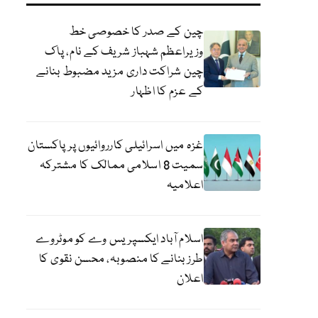
چین کے صدر کا خصوصی خط
وزیراعظم شہباز شریف کے نام، پاک
چین شراکت داری مزید مضبوط بنانے
کے عزم کا اظہار
غزہ میں اسرائیلی کارروائیوں پر پاکستان
سمیت 8 اسلامی ممالک کا مشترکہ
اعلامیہ
اسلام آباد ایکسپریس وے کو موٹروے
طرز بنانے کا منصوبہ، محسن نقوی کا
اعلان