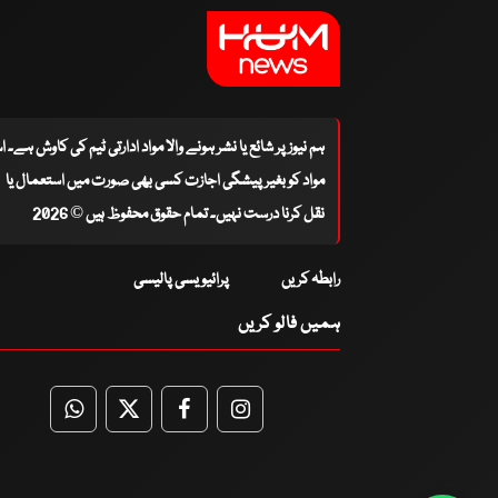
ہم نیوز پر شائع یا نشر ہونے والا مواد ادارتی ٹیم کی کاوش ہے۔ 
مواد کو بغیر پیشگی اجازت کسی بھی صورت میں استعمال یا
نقل کرنا درست نہیں۔ تمام حقوق محفوظ ہیں © 2026
رابطہ کریں
پرائیویسی پالیسی
ہمیں فالو کریں
WhatsApp
Twitter
Facebook
Facebook