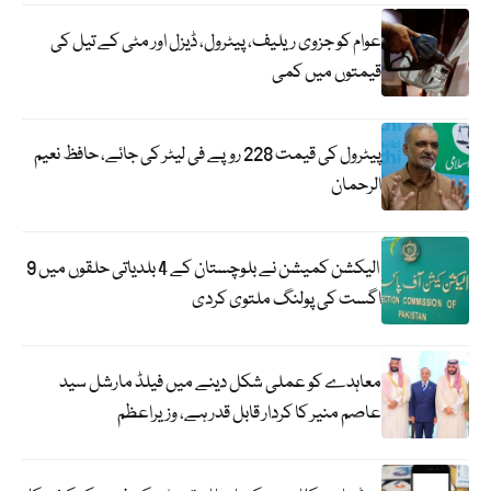
عوام کو جزوی ریلیف، پیٹرول، ڈیزل اور مٹی کے تیل کی
قیمتوں میں کمی
پیٹرول کی قیمت 228 روپے فی لیٹر کی جائے، حافظ نعیم
الرحمان
الیکشن کمیشن نے بلوچستان کے 4 بلدیاتی حلقوں میں 9
اگست کی پولنگ ملتوی کردی
معاہدے کو عملی شکل دینے میں فیلڈ مارشل سید
عاصم منیر کا کردار قابل قدر ہے، وزیراعظم