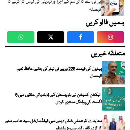
پی ٹی اے کا ای سم کے اجرا اور تبدیلی کی فیس کم کرنے کا
فیصلہ
ہمیں فالو کریں
WhatsApp
Twitter
Facebook
Faceboo
متعلقہ خبریں
پیٹرول کی قیمت 228 روپے فی لیٹر کی جائے، حافظ نعیم
الرحمان
الیکشن کمیشن نے بلوچستان کے 4 بلدیاتی حلقوں میں 9
اگست کی پولنگ ملتوی کردی
معاہدے کو عملی شکل دینے میں فیلڈ مارشل سید عاصم منیر
کا کردار قابل قدر ہے، وزیراعظم