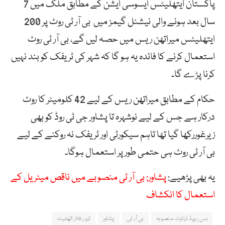
پاکستان ایتھلیٹس ایسوسی ایشن کے مطابق ملک میں 7
سال بعد ہونے والی نیشنل گیمز میں بی آر ٹی روٹ پر 200
ایتھلیٹس میراتھن ریس میں حصہ لیں گے، بی آر ٹی روٹ
استعمال کرنے کا فائدہ یہ ہو گا کہ شہر کی ٹریفک کو بند نہیں
کرنا پڑے گا۔
حکام کے مطابق میراتھن ریس کے لیے 42 کلومیٹر کا روٹ
درکار ہے جس کے لیے نوشہرہ تا پشاور جی ٹی روڈ کو بھی
زیرغوررکھا گیا تھا تاہم سیکورٹی اور ٹریفک نہ روکنے کے لیے
بی آر ٹی روٹ ہی حتمی طور پر استعمال ہوگا۔
یہ بھی پڑھیے:
پشاور: بی آر ٹی منصوبے میں ناقص میٹریل کے
استعمال کا انکشاف
بس ریپڈ ٹرانزٹ منصوبہ
بی آر ٹی
پشاور
تیز رفتار اتھلیٹ