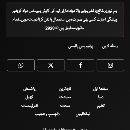
ہم نیوز پر شائع یا نشر ہونے والا مواد ادارتی ٹیم کی کاوش ہے۔ اس مواد کو بغیر
پیشگی اجازت کسی بھی صورت میں استعمال یا نقل کرنا درست نہیں۔ تمام
حقوق محفوظ ہیں © 2026
رابطہ کریں
پرائیویسی پالیسی
WhatsApp
Twitter
Facebook
Faceboo
صفحۂ اول
تازہ ترین
پاکستان
دنیا
معیشت
کھیل
تعلیم
صحت
انٹرٹینمنٹ
ٹیکنالوجی
دلچسپ و عجیب
Pakistan News in Urdu