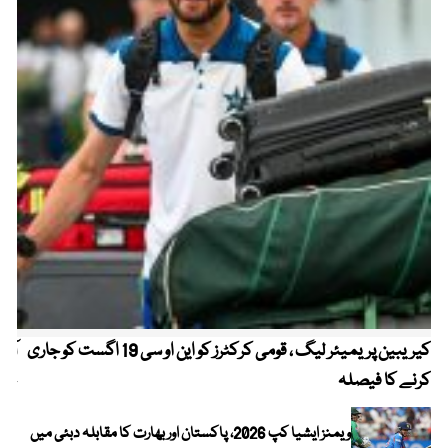
کیریبین پریمیئر لیگ ، قومی کرکٹرز کو این او سی 19 اگست کو جاری
آز
کرنے کا فیصلہ
چھی
ویمنز ایشیا کپ 2026، پاکستان اور بھارت کا مقابلہ دبئی میں