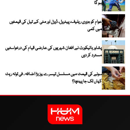
ہو گا
عوام کو جزوی ریلیف، پیٹرول، ڈیزل اور مٹی کے تیل کی قیمتوں
میں کمی
پشاور ہائیکورٹ نے افغان شہریوں کی عارضی قیام کی درخواستیں
مسترد کر دیں
سونے کی قیمت میں مسلسل تیسرے روز بڑا اضافہ ، فی تولہ ریٹ
کہاں تک جا پہنچا؟