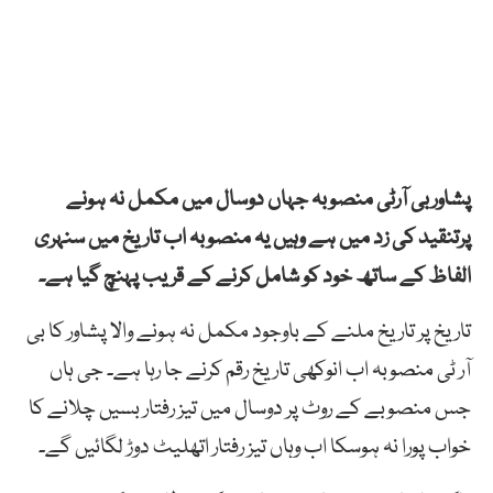
پشاوربی آرٹی منصوبہ جہاں دوسال میں مکمل نہ ہونے
پرتنقید کی زد میں ہے وہیں یہ منصوبہ اب تاریخ میں سنہری
الفاظ کے ساتھ خود کو شامل کرنے کے قریب پہنچ گیا ہے۔
تاریخ پر تاریخ ملنے کے باوجود مکمل نہ ہونے والا پشاور کا بی
آر ٹی منصوبہ اب انوکھی تاریخ رقم کرنے جا رہا ہے۔ جی ہاں
جس منصوبے کے روٹ پر دوسال میں تیز رفتار بسیں چلانے کا
خواب پورا نہ ہوسکا اب وہاں تیز رفتار اتھلیٹ دوڑ لگائیں گے۔