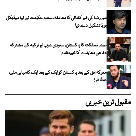
میر رضا کی قبر کشائی کا معاملہ، سندھ حکومت نے نیا میڈیکل
بورڈ تشکیل دے دیا
صدر مملکت کا پاکستان، سعودی عرب اور ترکیہ کے مشترکہ
دفاعی معاہدے کا خیرمقدم
معرکہ حق کے بعد پاکستان کو ایک کے بعد ایک کامیابی ملی،
عطا تارڑ
مقبول ترین خبریں