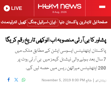
LIVE
8 Aug, 2026
صفحۂ اول
تازہ ترین
پاکستان
دنیا
ایران-اسرائیل جنگ
کھیل
انٹرٹینمنٹ
پشاور کا بی آر ٹی منصوبہ اب انوکھی تاریخ رقم کریگا
پاکستان ایتھلیٹس ایسوسی ایشن کے مطابق ملک میں
7 سال بعد ہونے والی نیشنل گیمز میں بی آر ٹی روٹ پر
200 ایتھلیٹس میراتھن ریس میں حصہ لیں گے،
|
شائع
November 5, 2019 8:00 PM
زیشان انور