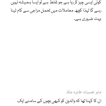
کوئی ایسی چیز کر رہا ہے جو غلط ہے تو ایسا ہمیشہ نہیں
رہے گا لہذا کچھ معاملات میں تحمل مزاجی سے کام لینا
بہت ضروری ہے۔
ماہر نفسیات طاہرہ ملک
ان کا کہنا تھا کہ والدین کو کبھی بچوں کے سامنے ایک