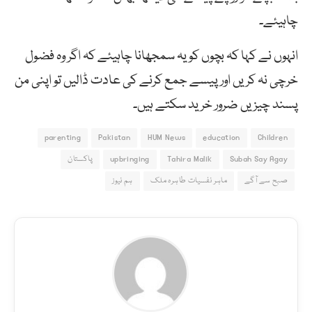
چاہیئے۔
انہوں نے کہا کہ بچوں کو یہ سمجھانا چاہیئے کہ اگر وہ فضول
خرچی نہ کریں اور پیسے جمع کرنے کی عادت ڈالیں تو اپنی من
پسند چیزیں ضرور خرید سکتے ہیں۔
parenting
Pakistan
HUM News
education
Children
Subah Say Agay
Tahira Malik
upbringing
پاکستان
صبح سے آگے
ماہر نفسیات طاہرہ ملک
ہم نیوز