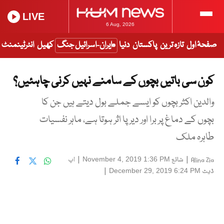
LIVE
6 Aug, 2026
صفحۂ اول
تازہ ترین
پاکستان
دنیا
ایران-اسرائیل جنگ
کھیل
انٹرٹینمنٹ
کون سی باتیں بچوں کے سامنے نہیں کرنی چاہئیں؟
والدین اکثر بچوں کو ایسے جملے بول دیتے ہیں جن کا
بچوں کے دماغ پر برا اور دیرپا اثر ہوتا ہے، ماہر نفسیات
طاہرہ ملک
|
شائع
|
اپ
November 4, 2019 1:36 PM
Alina Zia
ڈیٹ
|
December 29, 2019 6:24 PM