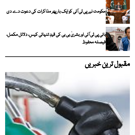
حکومت نے پی ٹی آئی کو ایک بارپھر مذاکرات کی دعوت دے دی
بانی پی ٹی آئی اور بشریٰ بی بی کی قیدِ تنہائی کیس، دلائل مکمل،
فیصلہ محفوظ
مقبول ترین خبریں