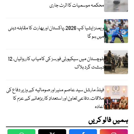
محکمہ موسمیات کا الرٹ جاری
ویمنز ایشیا کپ 2026، پاکستان اور بھارت کا مقابلہ دبئی
میں ہو گا
بلوچستان میں سیکیورٹی فورسز کی کامیاب کارروائیاں، 12
دہشت گرد ہلاک
فیلڈ مارشل سید عاصم منیر اور صومالیہ کے وزیر دفاع کی
ملاقات، دفاعی تعاون اور استعدادِ کار بڑھانے کے عزم کا
اعادہ
ہمیں فالو کریں