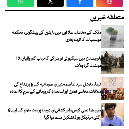
WhatsApp
Twitter
Facebook
Faceboo
متعلقہ خبریں
ملک کے مختلف علاقوں میں بارشوں کی پیشگوئی، محکمہ
موسمیات کا الرٹ جاری
بلوچستان میں سیکیورٹی فورسز کی کامیاب کارروائیاں، 12
دہشت گرد ہلاک
فیلڈ مارشل سید عاصم منیر اور صومالیہ کے وزیر دفاع کی
ملاقات، دفاعی تعاون اور استعدادِ کار بڑھانے کے عزم کا اعادہ
میر رضا علی کیس، قبر کشائی اور دوبارہ پوسٹ مارٹم کے لیے 8
رکنی میڈیکل بورڈ تشکیل دے دیا گیا