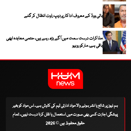
بالی ووڈ کے معروف اداکار پردیپ راوت انتقال کر گئے
مذاکرات درست سمت میں آگے بڑھ رہے ہیں، حتمی معاہدہ ابھی
باقی ہے، مارکو روبیو
ہم نیوز پر شائع یا نشر ہونے والا مواد ادارتی ٹیم کی کاوش ہے۔ اس مواد کو بغیر
پیشگی اجازت کسی بھی صورت میں استعمال یا نقل کرنا درست نہیں۔ تمام
حقوق محفوظ ہیں © 2026