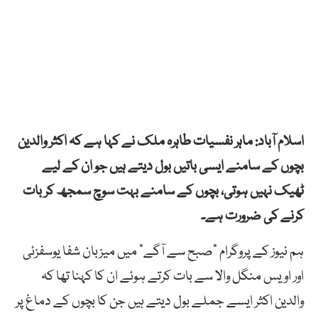
اسلام آباد: ماہر نفسیات طاہرہ ملک نے کہا ہے کہ اکثر والدین
بچوں کے سامنے ایسی باتیں بول دیتے ہیں جو ان کے لیے
ٹھیک نہیں ہوتی، بچوں کے سامنے بہت سوچ سمجھ کر بات
کرنے کی ضرورت ہے۔
ہم نیوز کے پروگرام “صبح سے آگے” میں میزبان شفا یوسفزئی
اور اویس منگل والا سے بات کرتے ہوئے ان کا کہنا تھا کہ
والدین اکثر ایسے جملے بول دیتے ہیں جن کا بچوں کے دماغ پر