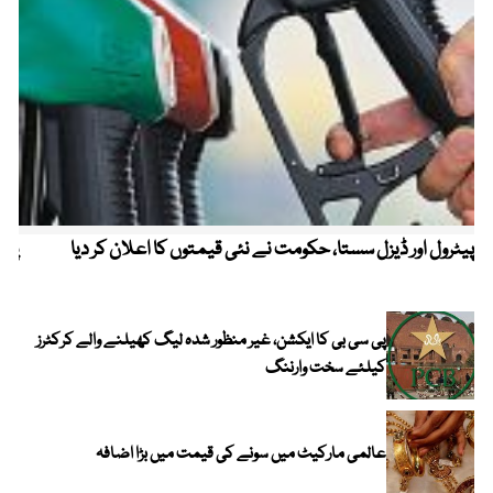
پیٹرول اور ڈیزل سستا، حکومت نے نئی قیمتوں کا اعلان کر دیا
پیٹ
پی سی بی کا ایکشن، غیر منظور شدہ لیگ کھیلنے والے کرکٹرز
کیلئے سخت وارننگ
عالمی مارکیٹ میں سونے کی قیمت میں بڑا اضافہ