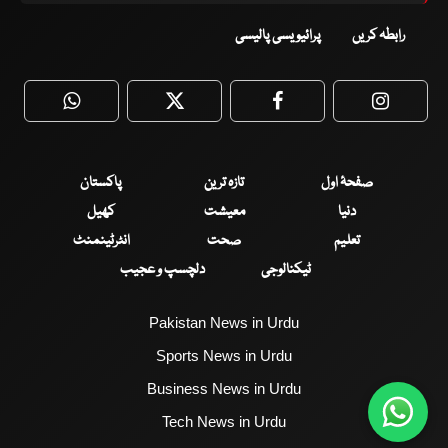
رابطہ کریں
پرائیویسی پالیسی
WhatsApp
Twitter
Facebook
Faceboo
صفحۂ اول
تازہ ترین
پاکستان
دنیا
معیشت
کھیل
تعلیم
صحت
انٹرٹینمنٹ
ٹیکنالوجی
دلچسپ و عجیب
Pakistan News in Urdu
Sports News in Urdu
Business News in Urdu
Tech News in Urdu