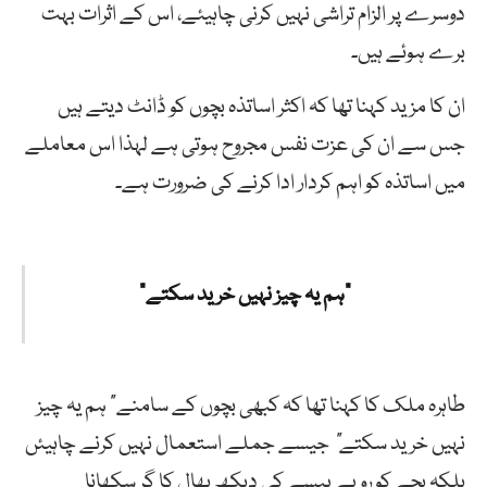
دوسرے پر الزام تراشی نہیں کرنی چاہیئے، اس کے اثرات بہت
برے ہوئے ہیں۔
ان کا مزید کہنا تھا کہ اکثر اساتذہ بچوں کو ڈانٹ دیتے ہیں
جس سے ان کی عزت نفس مجروح ہوتی ہے لہذا اس معاملے
میں اساتذہ کو اہم کردار ادا کرنے کی ضرورت ہے۔
“ہم یہ چیز نہیں خرید سکتے”
طاہرہ ملک کا کہنا تھا کہ کبھی بچوں کے سامنے
“
ہم یہ چیز
نہیں خرید سکتے
“
جیسے جملے استعمال نہیں کرنے چاہیئں
بلکہ بچے کو روپے پیسے کی دیکھ بھال کا گر سکھانا