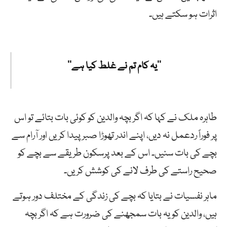
اثرات ہو سکتے ہیں۔
’’یہ کام تم نے غلط کیا ہے‘‘
طاہرہ ملک نے کہا کہ اگر بچہ والدین کو کوئی بات بتائے تو اس
پر فوراً ردعمل نہ دیں، اپنے اندر تھوڑا صبر پیدا کریں اور آرام سے
بچے کی بات سنیں۔ اس کے بعد پرسکون طریقے سے بچے کو
صحیح راستے کی طرف لانے کی کوشش کریں۔
ماہر نفسیات نے بتایا کہ بچے کی زندگی کے مختلف دور ہوتے
ہیں، والدین کو یہ بات سمجھنے کی ضرورت ہے کہ اگر بچہ