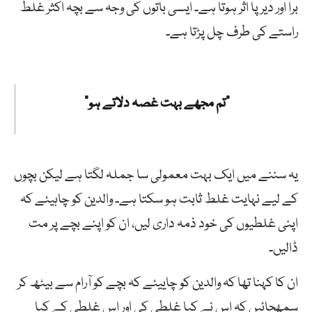
برا اور دیرپا اثر ہوتا ہے۔ ایسی باتوں کی وجہ سے بچہ اکثر غلط
راستے کی طرف چل پڑتا ہے۔
“تم مجھے بہت غصہ دلاتے ہو”
یہ سننے میں ایک بہت معمولی سا جملہ لگتا ہے لیکن بچوں
کے لیے نہایت غلط ثابت ہو سکتا ہے۔ والدین کو چاہیئے کہ
اپنی غلطیوں کی خود ذمہ داری لیں، ان کو اپنے بچے پر مت
ڈالیں۔
ان کا کہنا تھا کہ والدین کو چاییئے کہ بچے کو آرام سے بیٹھ کر
سمھجائیں کہ اس نے کیا غلطی کی اور اس غلطی کے کیا