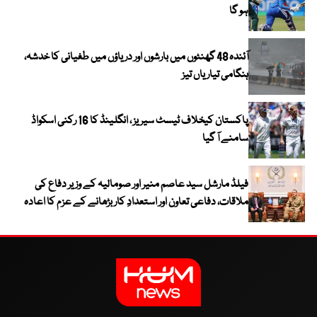
ہو گا
آئندہ 48 گھنٹوں میں بارشوں اور دریاؤں میں طغیانی کا خدشہ،
ہنگامی تیاریاں تیز
پاکستان کیخلاف ٹیسٹ سیریز ، انگلینڈ کا 16 رکنی اسکواڈ
سامنے آ گیا
فیلڈ مارشل سید عاصم منیر اور صومالیہ کے وزیر دفاع کی
ملاقات، دفاعی تعاون اور استعدادِ کار بڑھانے کے عزم کا اعادہ