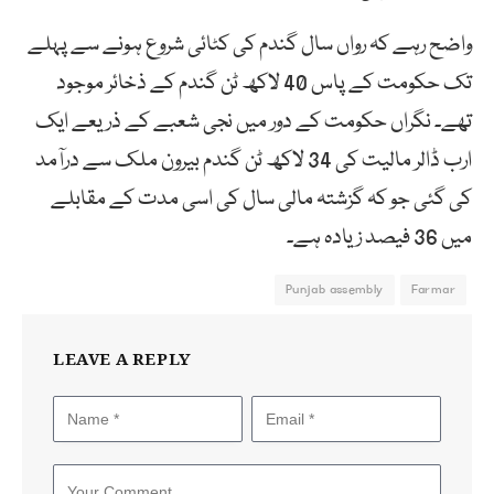
واضح رہے کہ رواں سال گندم کی کٹائی شروع ہونے سے پہلے
تک حکومت کے پاس 40 لاکھ ٹن گندم کے ذخائر موجود
تھے۔ نگراں حکومت کے دور میں نجی شعبے کے ذریعے ایک
ارب ڈالر مالیت کی 34 لاکھ ٹن گندم بیرون ملک سے درآمد
کی گئی جو کہ گزشتہ مالی سال کی اسی مدت کے مقابلے
میں 36 فیصد زیادہ ہے۔
Punjab assembly
Farmar
LEAVE A REPLY