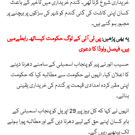
خریداری شروع کرنا تھی۔ گندم خریداری میں تاخیر کے باعث
کسان اپنی کاشت کی گئی گندم کو شہر کی سڑکوں پر بیچنے پر
مجبور ہو گئے ہیں۔
یہ بھی پڑھیں:
پی ٹی آئی کے لوگ حکومت کیساتھ رابطےمیں
ہیں، فیصل واوڈا کا دعوی
حسیب انور نے پیر کو پنجاب اسمبلی کے سامنے دھرنا دینے
کا اعلان کیا۔ انہوں نے حکومت سے مطالبہ کیا کہ حکومت
اپنی مقرر کردہ امدادی قیمت پر گندم کی خریداری یقینی
بنائے۔
انہوں نے کہا کہ کل بروز پیر 29 اپریل کو پنجاب اسمبلی کے
باہر کسان اپنے حق کے لیے دھرنا دیں گے اور مطالبہ پورا ہونے
تک بیٹھے رہیں گے۔