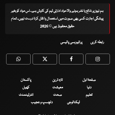
ہم نیوز پر شائع یا نشر ہونے والا مواد ادارتی ٹیم کی کاوش ہے۔ اس مواد کو بغیر
پیشگی اجازت کسی بھی صورت میں استعمال یا نقل کرنا درست نہیں۔ تمام
حقوق محفوظ ہیں © 2026
رابطہ کریں
پرائیویسی پالیسی
WhatsApp
Twitter
Facebook
Faceboo
صفحۂ اول
تازہ ترین
پاکستان
دنیا
معیشت
کھیل
تعلیم
صحت
انٹرٹینمنٹ
ٹیکنالوجی
دلچسپ و عجیب