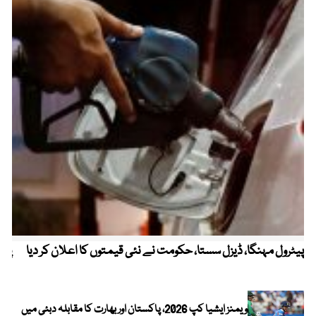
پیٹرول مہنگا، ڈیزل سستا، حکومت نے نئی قیمتوں کا اعلان کر دیا
پنج
ویمنز ایشیا کپ 2026، پاکستان اور بھارت کا مقابلہ دبئی میں