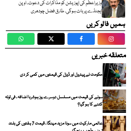
وزیراعظم کی اپوزیشن کو مذاکرات کی دعوت، اوپن
ایجنڈے پر بات ہوگی، طارق فضل چودھری
ہمیں فالو کریں
WhatsApp
Twitter
Facebook
Faceboo
متعلقہ خبریں
حکومت نے پیٹرول اور ڈیزل کی قیمتوں میں کمی کر دی
سونے کی قیمت میں مسلسل دوسرے روز ہوشربا اضافہ ، فی تولہ
کتنے کا ہو گیا؟
عالمی مارکیٹ میں سونا مزید مہنگا ، قیمت 7 ہفتوں کی بلند