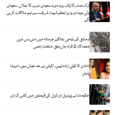
ترک صدر کا ایک روزہ دورہ سعودی عرب کا اعلان، سعودی
ولی عہد اور وزیراعظم شہباز شریف سے اہم ملاقات کریں
گے
دمشق کے نواحی علاقے جرمانہ میں منی بس میں
دھماکہ، 2 افراد جاں بحق، متعدد زخمی
شادی کا کوئی ارادہ نہیں، اکیلی بے حد خوش ہوں، امیشا
پٹیل
حکومت نے پیٹرول اور ڈیزل کی قیمتوں میں کمی کر دی