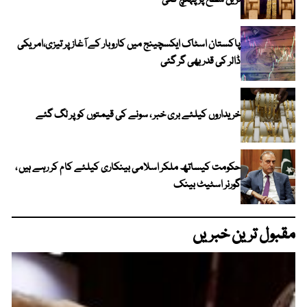
ترین سطح پر پہنچ گئی
پاکستان اسٹاک ایکسچینج میں کاروبار کے آغاز پر تیزی،امریکی
ڈالر کی قدر بھی گر گئی
خریداروں کیلئے بری خبر ، سونے کی قیمتوں کو پر لگ گئے
حکومت کیساتھ ملکر اسلامی بینکاری کیلئے کام کر رہے ہیں ،
گورنر اسٹیٹ بینک
مقبول ترین خبریں