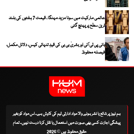
عالمی مارکیٹ میں سونا مزید مہنگا ، قیمت 7 ہفتوں کی بلند
ترین سطح پر پہنچ گئی
بانی پی ٹی آئی اور بشریٰ بی بی کی قیدِ تنہائی کیس، دلائل مکمل،
فیصلہ محفوظ
ہم نیوز پر شائع یا نشر ہونے والا مواد ادارتی ٹیم کی کاوش ہے۔ اس مواد کو بغیر
پیشگی اجازت کسی بھی صورت میں استعمال یا نقل کرنا درست نہیں۔ تمام
حقوق محفوظ ہیں © 2026