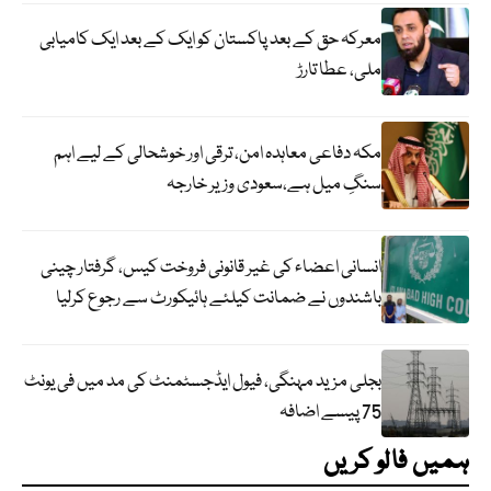
معرکہ حق کے بعد پاکستان کو ایک کے بعد ایک کامیابی
ملی، عطا تارڑ
مکہ دفاعی معاہدہ امن، ترقی اور خوشحالی کے لیے اہم
سنگِ میل ہے،سعودی وزیر خارجہ
انسانی اعضاء کی غیر قانونی فروخت کیس، گرفتار چینی
باشندوں نے ضمانت کیلئے ہائیکورٹ سے رجوع کرلیا
بجلی مزید مہنگی، فیول ایڈجسٹمنٹ کی مد میں فی یونٹ
75 پیسے اضافہ
ہمیں فالو کریں