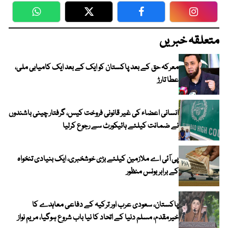
WhatsApp
Twitter
Facebook
Faceboo
متعلقہ خبریں
معرکہ حق کے بعد پاکستان کو ایک کے بعد ایک کامیابی ملی،
عطا تارڑ
انسانی اعضاء کی غیر قانونی فروخت کیس، گرفتار چینی باشندوں
نے ضمانت کیلئے ہائیکورٹ سے رجوع کرلیا
پی آئی اے ملازمین کیلئے بڑی خوشخبری، ایک بنیادی تنخواہ
کے برابر بونس منظور
پاکستان، سعودی عرب اور ترکیہ کے دفاعی معاہدے کا
خیرمقدم، مسلم دنیا کے اتحاد کا نیا باب شروع ہوگیا، مریم نواز