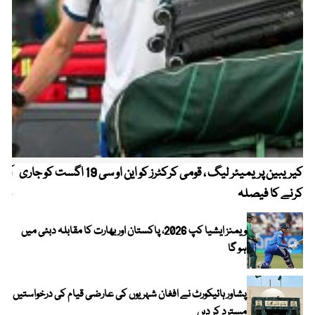
کیریبین پریمیئر لیگ ، قومی کرکٹرز کو این او سی 19 اگست کو جاری
آز
کرنے کا فیصلہ
چھی
ویمنز ایشیا کپ 2026، پاکستان اور بھارت کا مقابلہ دبئی میں
ہو گا
پشاور ہائیکورٹ نے افغان شہریوں کی عارضی قیام کی درخواستیں
مسترد کر دیں