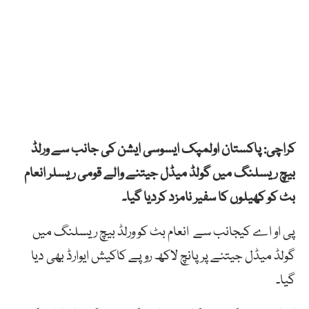
کراچی: پاکستان اولمپک ایسوسی ایشن کی جانب سے ورلڈ
بیچ ریسلنگ میں گولڈ میڈل جیتنے والے قومی ریسلر انعام
بٹ کو کھیلوں کا سفیر نامزد کردیا گیا۔
پی او اے کیجانب سے انعام بٹ کو ورلڈ بیچ ریسلنگ میں
گولڈ میڈل جیتنے پرپانچ لاکھ روپے کاکیش ایوارڈ بھی دیا
گیا۔