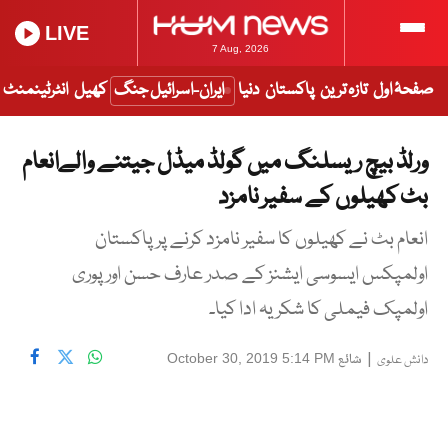
LIVE
7 Aug, 2026
صفحۂ اول
تازہ ترین
پاکستان
دنیا
ایران-اسرائیل جنگ
کھیل
انٹرٹینمنٹ
ورلڈ بیچ ریسلنگ میں گولڈ میڈل جیتنے والےانعام
بٹ کھیلوں کے سفیر نامزد
انعام بٹ نے کھیلوں کا سفیر نامزد کرنے پر پاکستان
اولمپکس ایسوسی ایشنز کے صدر عارف حسن اور پوری
اولمپک فیملی کا شکریہ ادا کیا۔
|
شائع
October 30, 2019 5:14 PM
دانش علوی