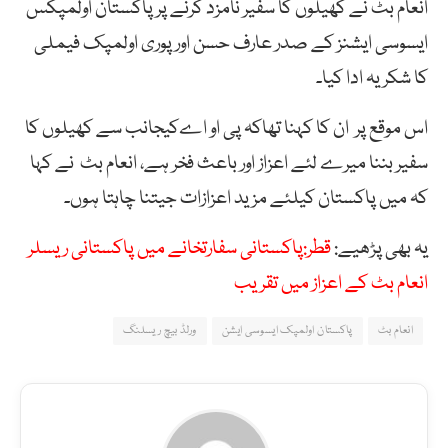
انعام بٹ نے کھیلوں کا سفیر نامزد کرنے پر پاکستان اولمپکس
ایسوسی ایشنز کے صدر عارف حسن اور پوری اولمپک فیملی
کا شکریہ ادا کیا۔
اس موقع پر ان کا کہنا تھاکہ پی او اےکیجانب سے کھیلوں کا
سفیر بننا میرے لئے اعزاز اور باعث فخر ہے، انعام بٹ نے کہا
کہ میں پاکستان کیلئے مزید اعزازات جیتنا چاہتا ہوں۔
یہ بھی پڑھیے:
قطر:پاکستانی سفارتخانے میں پاکستانی ریسلر
انعام بٹ کے اعزاز میں تقریب
انعام بٹ
پاکستان اولمپک ایسوسی ایشن
ورلڈ بیچ ریسلنگ