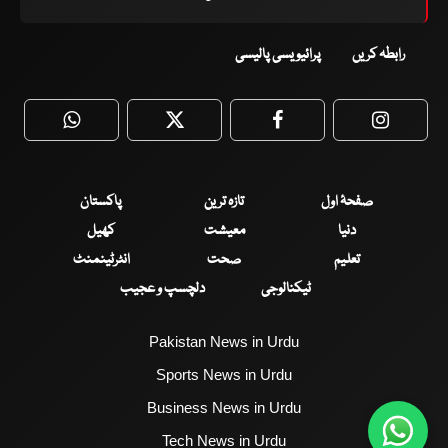
رابطہ کریں
پرائیویسی پالیسی
WhatsApp
Twitter
Facebook
Faceboo
صفحۂ اول
تازہ ترین
پاکستان
دنیا
معیشت
کھیل
تعلیم
صحت
انٹرٹینمنٹ
ٹیکنالوجی
دلچسپ و عجیب
Pakistan News in Urdu
Sports News in Urdu
Business News in Urdu
Tech News in Urdu