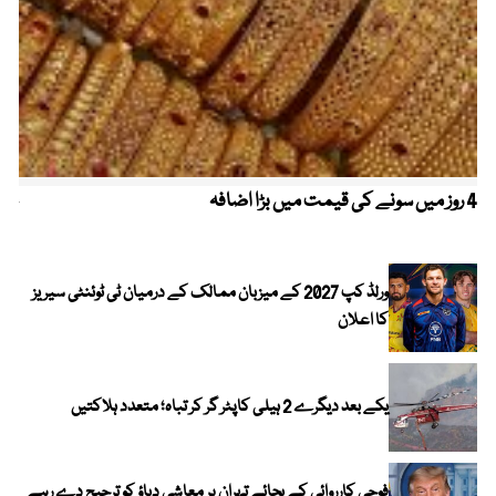
4 روز میں سونے کی قیمت میں بڑا اضافہ
خیب
الا
ورلڈ کپ 2027 کے میزبان ممالک کے درمیان ٹی ٹوئنٹی سیریز
کا اعلان
یکے بعد دیگرے 2 ہیلی کاپٹر گر کر تباہ؛ متعدد ہلاکتیں
فوجی کارروائی کے بجائے تہران پر معاشی دباؤ کو ترجیح دے رہے