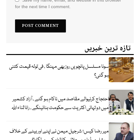
for the next time I comment.
تازہ ترین خبریں
سونا مسلسل پانچویں روز بھی مہنگا ، فی تولہ قیمت کتنی
ہو گئی؟
احتجاج کرنیوالے مقاصد میں ناکام ہو گئے ، آزاد کشمیر
میں دو تہائی اکثریت سے حکومت بنائینگے ، رانا ثناء اللہ
میر رضا کیس؛ شرجیل میمن نے اپنے اور بیٹے کے خلاف