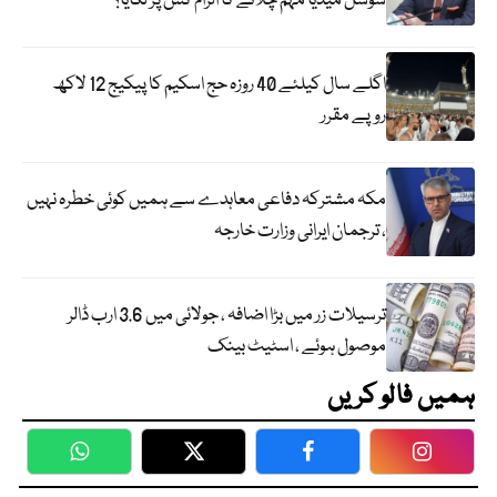
سوشل میڈیا مہم چلانے کا الزام کس پر لگایا؟
اگلے سال کیلئے 40 روزہ حج اسکیم کا پیکیج 12 لاکھ
روپے مقرر
مکہ مشترکہ دفاعی معاہدے سے ہمیں کوئی خطرہ نہیں
، ترجمان ایرانی وزارت خارجہ
ترسیلات زر میں بڑا اضافہ ، جولائی میں 3.6 ارب ڈالر
موصول ہوئے ، اسٹیٹ بینک
ہمیں فالو کریں
WhatsApp
Twitter
Facebook
Faceboo