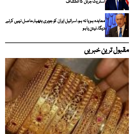
اسٹریٹ جرنل کا انکشاف
معاہدہ ہو یا نہ ہو، اسرائیل ایران کو جوہری ہتھیارحاصل نہیں کرنے
دیگا، نیتن یاہو
مقبول ترین خبریں