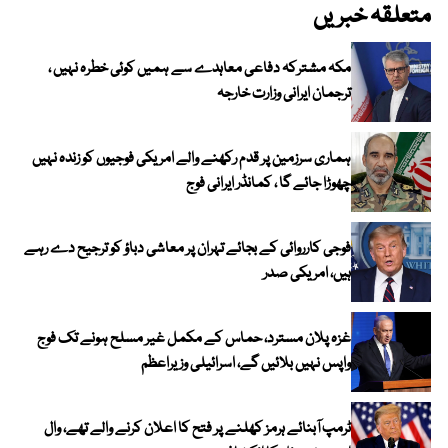
متعلقہ خبریں
مکہ مشترکہ دفاعی معاہدے سے ہمیں کوئی خطرہ نہیں ،
ترجمان ایرانی وزارت خارجہ
ہماری سرزمین پر قدم رکھنے والے امریکی فوجیوں کو زندہ نہیں
چھوڑا جائے گا ، کمانڈر ایرانی فوج
فوجی کارروائی کے بجائے تہران پر معاشی دباؤ کو ترجیح دے رہے
ہیں، امریکی صدر
غزہ پلان مسترد، حماس کے مکمل غیر مسلح ہونے تک فوج
واپس نہیں بلائیں گے، اسرائیلی وزیراعظم
ٹرمپ آبنائے ہرمز کھلنے پر فتح کا اعلان کرنے والے تھے، وال