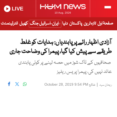
LIVE
10 Aug, 2026
صفحۂ اول
تازہ ترین
پاکستان
دنیا
ایران-اسرائیل جنگ
کھیل
انٹرٹینمنٹ
آزادی اظہار رائے پر پابندیاں: ہدایات کو غلط
طریقے سے پیش کیا گیا، پیمرا کی وضاحت جاری
صحافیوں کے ٹاک شوز میں حصہ لینے پر کوئی پابندی
عائد نہیں کی، پیمرا پریس ریلیز
|
شائع
October 28, 2019 9:54 PM
ریحان سید