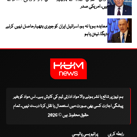
ہیں، امریکی صدر
معاہدہ ہو یا نہ ہو، اسرائیل ایران کو جوہری ہتھیارحاصل نہیں کرنے
دیگا، نیتن یاہو
ہم نیوز پر شائع یا نشر ہونے والا مواد ادارتی ٹیم کی کاوش ہے۔ اس مواد کو بغیر
پیشگی اجازت کسی بھی صورت میں استعمال یا نقل کرنا درست نہیں۔ تمام
حقوق محفوظ ہیں © 2026
رابطہ کریں
پرائیویسی پالیسی