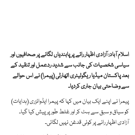
اسلام آباد: آزادی اظہار رائے پر پابندیاں لگانے پر صحافیوں اور
سیاسی شخصیات کی جانب سے شدید ردعمل اور تنقید کے
بعد پاکستان میڈیا ریگولیٹری اتھارٹی (پیمرا) نے اس حوالے
سے وضاحتی بیان جاری کردیا۔
پیمرا نے اپنے ایک بیان میں کہا کہ پیمرا ایڈوائزری (ہدایات)
کو سیاق و سبق سے ہٹ کر اور غلط طور پر پیش کیا گیا۔
آزادی اظہارِ رائے پر کوئی قدغن نہیں لگائی۔