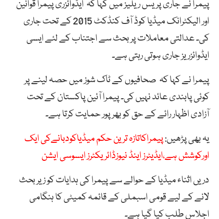
پیمرا نے جاری پریس ریلیز میں کہا کہ ایڈوائزری پیمرا قوانین
اور الیکٹرانک میڈیا کوڈ آف کنڈکٹ 2015 کے تحت جاری
کی۔ عدالتی معاملات پر بحث سے اجتناب کے لئے ایسی
ایڈوائزریز جاری ہوتی رہتی ہے۔
پیمرا نے کہا کہ صحافیوں کے ٹاک شوز میں حصہ لینے پر
کوئی پابندی عائد نہیں کی۔ پیمرا آئین پاکستان کے تحت
آزادی اظہار رائے کے حق کو بھرپور حمایت کرتا ہے۔
یہ بھی پڑھیں:
پیمراکاتازہ ترین حکم میڈیاکودبانےکی ایک
اورکوشش ہے،ایڈیٹرز اینڈ نیوزڈائریکٹرز ایسوسی ایشن
دریں اثناء میڈیا کے حوالے سے پیمرا کی ہدایات کو زیر بحث
لانے کے لیے قومی اسبملی کے قائمہ کمیٹی کا ہنگامی
اجلاس طلب کیا گیا ہے۔