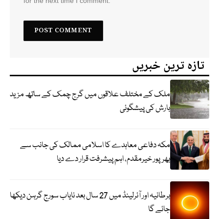
for the next time I comment.
تازہ ترین خبریں
ملک کے مختلف علاقوں میں گرج چمک کے ساتھ مزید
بارش کی پیشگوئی
مکہ دفاعی معاہدے کا اسلامی ممالک کی جانب سے
بھرپور خیرمقدم، اہم پیشرفت قرار دے دیا
برطانیہ اور آئرلینڈ میں 27 سال بعد نایاب سورج گرہن دیکھا
جائے گا