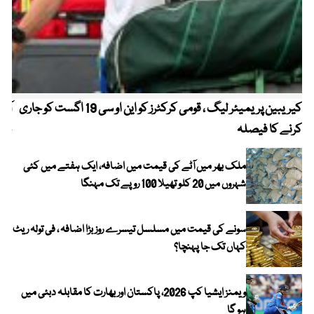
کیریبین پریمیئر لیگ ، قومی کرکٹرز کو این او سی 19 اگست کو جاری
آز
کرنے کا فیصلہ
چھی
ملک بھر میں آٹے کی قیمت میں اضافہ، ایک ہفتے میں کئی
شہروں میں 20 کلو تھیلا 100 روپے تک مہنگا
سونے کی قیمت میں مسلسل تیسرے روز بڑا اضافہ ، فی تولہ ریٹ
کہاں تک جا پہنچا؟
ویمنز ایشیا کپ 2026، پاکستان اور بھارت کا مقابلہ دبئی میں
ہو گا