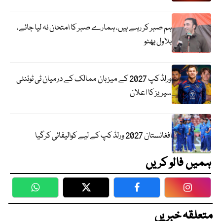
ہم صبر کر رہے ہیں، ہمارے صبر کا امتحان نہ لیا جائے،
بلاول بھٹو
ورلڈ کپ 2027 کے میزبان ممالک کے درمیان ٹی ٹوئنٹی
سیریز کا اعلان
افغانستان 2027 ورلڈ کپ کے لیے کوالیفائی کرگیا
ہمیں فالو کریں
WhatsApp
Twitter
Facebook
Faceboo
متعلقہ خبریں