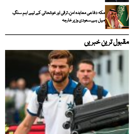
مکہ دفاعی معاہدہ امن، ترقی اور خوشحالی کے لیے اہم سنگِ
میل ہے،سعودی وزیر خارجہ
مقبول ترین خبریں