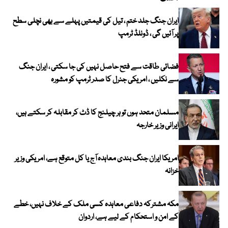
ایران جنگ جلد ختم ، تیل کی قیمتیں پہلے سے بھی نچلی سطح
پر آئیں گی ، ڈونلڈ ٹرمپ
فضائی طاقت سے فتح حاصل نہیں کی جا سکتی ، ایران جنگ
سے نکلیں ، امریکی جنرل کا صدر ٹرمپ کو مشورہ
مسلمان متحد ہوں تو ہر چیلنج کا ڈٹ کر مقابلہ کر سکتے ہیں،
ایرانی وزیر خارجہ
امریکا ایران جنگ بندی معاہدہ آج یا کل متوقع ہے، امریکی وزیر
خزانہ
مکہ مشترکہ دفاعی معاہدہ کسی ملک کے خلاف نہیں، خطے
کے امن و استحکام کے لیے ہے، اردوان