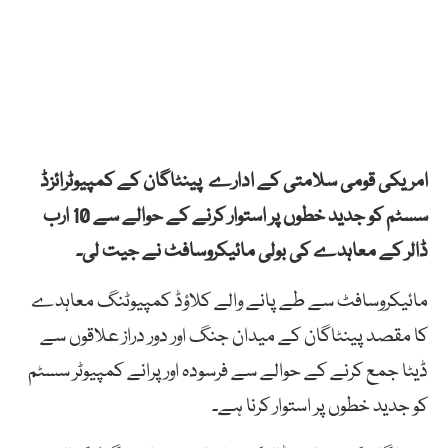
امریکی قومی سلامتی کے ادارے پینٹاگان کے کمپیوٹرائزڈ
سسٹم کو جدید خطوں پر استوار کرنے کے حوالے سے 10 ارب
ڈالر کے معاہدے کی بولی مائیکروسافٹ نے جیت لی۔
مائیکروسافٹ سے طے پانے والے کلاؤڈ کمپیوٹنگ معاہدے
کا مقصد پینٹاگان کے میدان جنگ اور دور دراز علاقوں سے
ڈیٹا جمع کرنے کے حوالے سے فرسودہ اور پرانے کمپیوٹر سسٹم
کو جدید خطوں پر استوار کرنا ہے۔