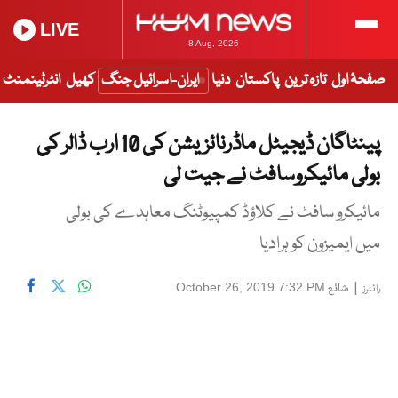
LIVE
8 Aug, 2026
صفحۂ اول
تازہ ترین
پاکستان
دنیا
ایران-اسرائیل جنگ
کھیل
انٹرٹینمنٹ
پینٹاگان ڈیجیٹل ماڈرنائزیشن کی 10 ارب ڈالر کی
بولی مائیکروسافٹ نے جیت لی
مائیکرو سافٹ نے کلاؤڈ کمپیوٹنگ معاہدے کی بولی
میں ایمیزون کو ہرادیا
|
شائع
October 26, 2019 7:32 PM
رائٹرز