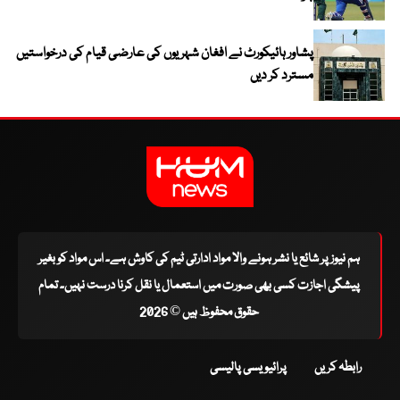
پشاور ہائیکورٹ نے افغان شہریوں کی عارضی قیام کی درخواستیں
مسترد کر دیں
ہم نیوز پر شائع یا نشر ہونے والا مواد ادارتی ٹیم کی کاوش ہے۔ اس مواد کو بغیر
پیشگی اجازت کسی بھی صورت میں استعمال یا نقل کرنا درست نہیں۔ تمام
حقوق محفوظ ہیں © 2026
رابطہ کریں
پرائیویسی پالیسی