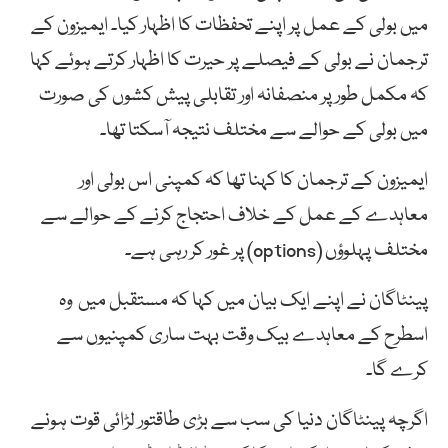
میں بولی کے عمل پر اپنے تحفظات کا اظہار کیا۔ ایمیزون کے
ترجمان نے بولی کے فیصلے پر حیرت کا اظہار کرتے ہوئے کہا
کہ مکمل طور پر منصفانہ اور تقابلی پیش کشوں کی صورت
میں بولی کے حوالے سے مختلف نتیجہ آسکتا تھا۔
ایمیزون کے ترجمان کا کہنا تھا کہ کمپنی اس بولی اور
معاہدے کے عمل کے خلاف احتجاج کرنے کے حوالے سے
مختلف پہلوؤں (options) پر غور کر رہی ہے۔
پینٹاگان نے اپنے ایک بیان میں کہا کہ مستقبل میں وہ
اسطرح کے معاہدے بیک وقت بہت ساری کمپنیوں سے
کرے گا۔
اگرچہ پینٹاگان دنیا کی سب سے بڑی طاقتور لڑائی قوت ہونے