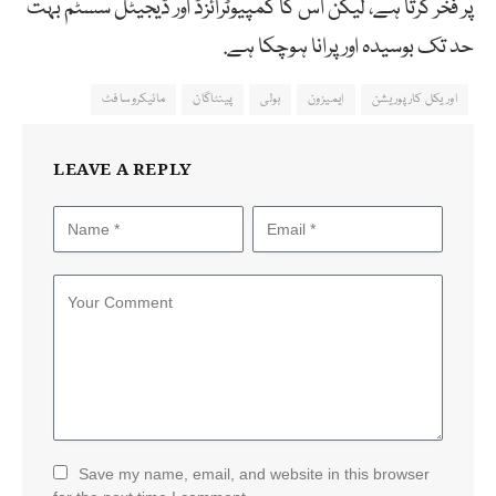
پر فخر کرتا ہے، لیکن اس کا کمپیوٹرائزڈ اور ڈیجیٹل سسٹم بہت
حد تک بوسیدہ اور پرانا ہوچکا ہے.
اوریکل کارپوریشن
ایمیزون
بولی
پینٹاگان
مائیکروسافٹ
LEAVE A REPLY
Save my name, email, and website in this browser