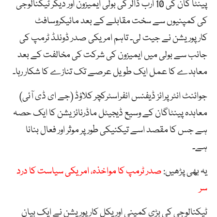
پینٹا گان کی 10 ارب ڈالر کی بولی ایمیزون اور دیگر ٹیکنالوجی
کی کمپنیوں سے سخت مقابلے کے بعد مائیکروسافٹ
کارپوریشن نے جیت لی۔ تاہم امریکی صدر ڈونلڈ ٹرمپ کی
جانب سے بولی میں ایمیزون کی شرکت کی مخالفت کے بعد
معاہدے کا عمل ایک طویل عرصے تک تنازے کا شکار رہا۔
جوائنٹ انٹرپرائز ڈیفنس انفراسٹرکچر کلاؤڈ (جے ای ڈی آئی)
معاہدہ پینٹاگان کے وسیع ڈیجیٹل ماڈرنائزیشن کا ایک حصہ
ہے جس کا مقصد اسے تیکنیکی طور پر موثر اور فعال بنانا
ہے۔
یہ بھی پڑھیں:
صدر ٹرمپ کا مواخذہ، امریکی سیاست کا درد
سر
ٹیکنالوجی کی بڑی کمپنی اوریکل کارپوریشن نے ایک بیان