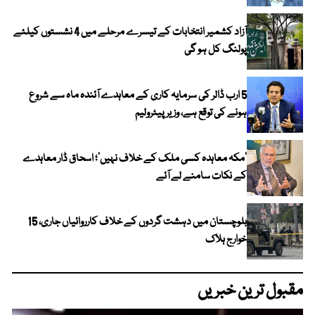
آزاد کشمیر انتخابات کے تیسرے مرحلے میں 4 نشستوں کیلئے
پولنگ کل ہو گی
5 ارب ڈالر کی سرمایہ کاری کے معاہدے آئندہ ماہ سے شروع
ہونے کی توقع ہے، وزیر پیٹرولیم
‘مکہ معاہدہ کسی ملک کے خلاف نہیں’؛ اسحاق ڈار معاہدے
کے نکات سامنے لے آئے
بلوچستان میں دہشت گردوں کے خلاف کارروائیاں جاری، 15
خوارج ہلاک
مقبول ترین خبریں