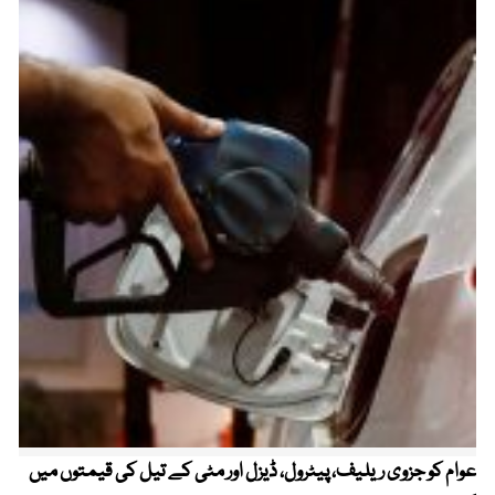
عوام کو جزوی ریلیف، پیٹرول، ڈیزل اور مٹی کے تیل کی قیمتوں میں
4 روز میں سونے کی قیمت میں بڑا اضافہ