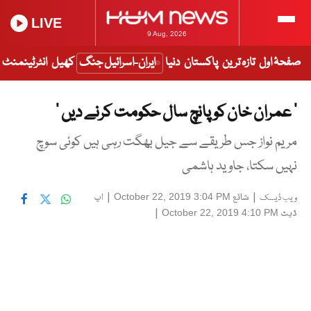
LIVE
9 Aug, 2026
صفحۂ اول
تازہ ترین
پاکستان
دنیا
ایران-اسرائیل جنگ
کھیل
انٹرٹینمنٹ
‘ عمران خان کو پانچ سال حکومت کرنے دیں ’
مریم نواز جس طریقے سے جیل بھگت رہی ہیں کوئی سوچ
نہیں سکتا، جاوید ہاشمی
|
شائع
|
اپ
October 22, 2019 3:04 PM
ویب ڈیسک
ڈیٹ
|
October 22, 2019 4:10 PM