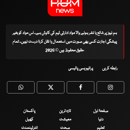
ہم نیوز پر شائع یا نشر ہونے والا مواد ادارتی ٹیم کی کاوش ہے۔ اس مواد کو بغیر
پیشگی اجازت کسی بھی صورت میں استعمال یا نقل کرنا درست نہیں۔ تمام
حقوق محفوظ ہیں © 2026
رابطہ کریں
پرائیویسی پالیسی
WhatsApp
Twitter
Facebook
Faceboo
صفحۂ اول
تازہ ترین
پاکستان
دنیا
معیشت
کھیل
تعلیم
صحت
انٹرٹینمنٹ