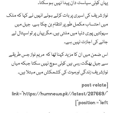
یہاں کوئی سیاست دان پیدا نہیں ہو سکتا۔
نواز شریف کی اسیری پر بات کرتے ہوئے انہوں نے کہا کہ ملک
میں احتساب مکمل طور پر انتقام بن چکا ہے، جیل میں
سہولتیں پوری دنیا میں ملتی ہیں، مگر یہاں پر تو اسپتال لے
جانے کی اجازت نہیں ہے۔
اس ضمن میں ان کا مزید کہنا تھا کہ مریم نواز جس طریقے
سے جیل بھگت رہی ہیں کوئی سوچ نہیں سکتا جبکہ میاں
نوازشریف زندگی اورموت کی کشمکش میں مبتلا ہیں۔
[post-relate
link=”https://humnews.pk//latest/207669/”
position =”left”]