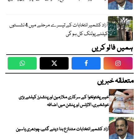
آزاد کشمیر انتخابات کے تیسرے مرحلے میں 4 نشستوں
کیلئے پولنگ کل ہو گی
ہمیں فالو کریں
WhatsApp
Twitter
Facebook
Faceboo
متعلقہ خبریں
خیبرپختونخوا کے سرکاری ملازمین اور پنشنرز کیلئے بڑی
خوشخبری، الاؤنس اور پنشن میں اضافہ
آزاد کشمیر انتخابات متنازع بنا دیئے گئے، چودھری یاسین