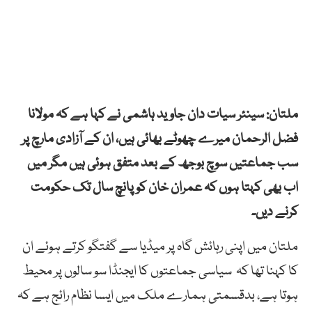
ملتان: سینئر سیات دان جاوید ہاشمی نے کہا ہے کہ مولانا
فضل الرحمان میرے چھوٹے بھائی ہیں، ان کے آزادی مارچ پر
سب جماعتیں سوچ بوجھ کے بعد متفق ہوئی ہیں مگر میں
اب بھی کہتا ہوں کہ عمران خان کو پانچ سال تک حکومت
کرنے دیں۔
ملتان میں اپنی رہائش گاہ پر میڈیا سے گفتگو کرتے ہوئے ان
کا کہنا تھا کہ سیاسی جماعتوں کا ایجنڈا سو سالوں پر محیط
ہوتا ہے، بدقسمتی ہمارے ملک میں ایسا نظام رائج ہے کہ