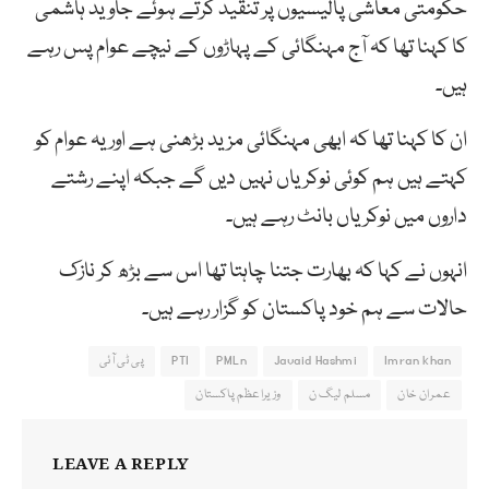
حکومتی معاشی پالیسیوں پر تنقید کرتے ہوئے جاوید ہاشمی
کا کہنا تھا کہ آج مہنگائی کے پہاڑوں کے نیچے عوام پس رہے
ہیں۔
ان کا کہنا تھا کہ ابھی مہنگائی مزید بڑھنی ہے اوریہ عوام کو
کہتے ہیں ہم کوئی نوکریاں نہیں دیں گے جبکہ اپنے رشتے
داروں میں نوکریاں بانٹ رہے ہیں۔
انہوں نے کہا کہ بھارت جتنا چاہتا تھا اس سے بڑھ کر نازک
حالات سے ہم خود پاکستان کو گزار رہے ہیں۔
Imran khan
Javaid Hashmi
PMLn
PTI
پی ٹی آئی
عمران خان
مسلم لیگ ن
وزیراعظم پاکستان
LEAVE A REPLY