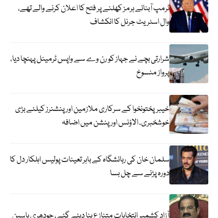
ٹرمپ آبنائے ہرمز کھلنے پر فتح کا اعلان کرنے والے تھے،
وال اسٹریٹ جرنل کا انکشاف
شرارتی بچے نے جہاز کو رن وے سے واپس ٹرمینل پہنچا دیا،
پرواز منسوخ
خیبرپختونخوا کے سرکاری ملازمین اور پنشنرز کیلئے بڑی
خوشخبری، الاؤنس اور پنشن میں اضافہ
سلمان خان کی رہائشگاہ کے باہر تعینات پولیس اہلکار دل کا
دورہ پڑنے سے چل بسا
آزاد کشمیر انتخابات متنازع بنا دیئے گئے، چودھری یاسین