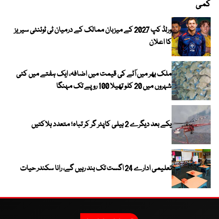
کمی
ورلڈ کپ 2027 کے میزبان ممالک کے درمیان ٹی ٹوئنٹی سیریز
کا اعلان
ملک بھر میں آٹے کی قیمت میں اضافہ، ایک ہفتے میں کئی
شہروں میں 20 کلو تھیلا 100 روپے تک مہنگا
یکے بعد دیگرے 2 ہیلی کاپٹر گر کر تباہ؛ متعدد ہلاکتیں
تعلیمی ادارے 24 اگست تک بند رہیں گے، رانا سکندر حیات