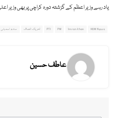
یاد رہے وزیر اعظم کے گزشتہ دورہ کراچی پر بھی وزیر اعلی
HUM News
Imran khan
PM
PTI
تحریک انصاف
سندھ اسمبلی
عاطف حسین