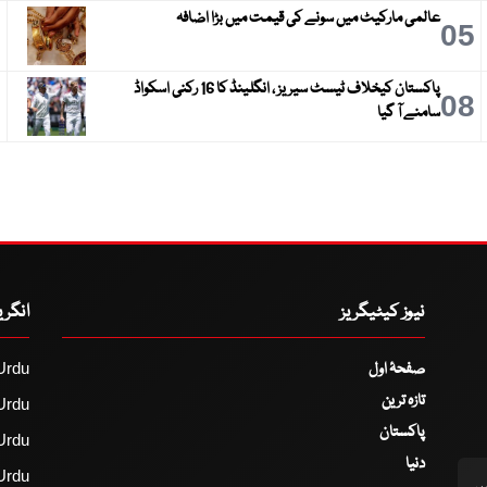
عالمی مارکیٹ میں سونے کی قیمت میں بڑا اضافہ
6
05
پاکستان کیخلاف ٹیسٹ سیریز ، انگلینڈ کا 16 رکنی اسکواڈ
9
08
سامنے آ گیا
نیوز کیٹیگریز
انگر
صفحۂ اول
Urdu
تازہ ترین
Urdu
پاکستان
Urdu
دنیا
Urdu