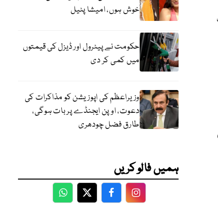
خوش ہوں، امیشا پٹیل
حکومت نے پیٹرول اور ڈیزل کی قیمتوں
میں کمی کر دی
وزیراعظم کی اپوزیشن کو مذاکرات کی
دعوت، اوپن ایجنڈے پر بات ہوگی،
طارق فضل چودھری
ہمیں فالو کریں
WhatsApp
Twitter
Facebook
Facebook