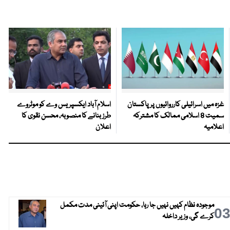
غزہ میں اسرائیلی کارروائیوں پر پاکستان
اسلام آباد ایکسپریس وے کو موٹروے
سمیت 8 اسلامی ممالک کا مشترکہ
طرز بنانے کا منصوبہ، محسن نقوی کا
اعلامیہ
اعلان
موجودہ نظام کہیں نہیں جا رہا، حکومت اپنی آئینی مدت مکمل
0
کرے گی، وزیر داخلہ