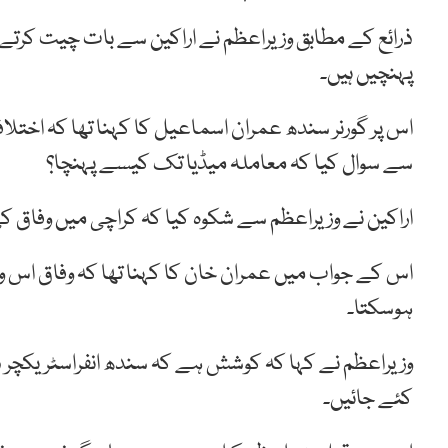
ذرائع کے مطابق وزیراعظم نے اراکین سے بات چیت کرت
پہنچیں ہیں۔
اس پر گورنر سندھ عمران اسماعیل کا کہنا تھا کہ اختلا
سے سوال کیا کہ معاملہ میڈیا تک کیسے پہنچا؟
اراکین نے وزیراعظم سے شکوہ کیا کہ کراچی میں وفاق ک
اس کے جواب میں عمران خان کا کہنا تھا کہ وفاق اس و
ہوسکتا۔
وزیراعظم نے کہا کہ کوشش ہے کہ سندھ انفراسٹریکچر 
کئے جائیں۔