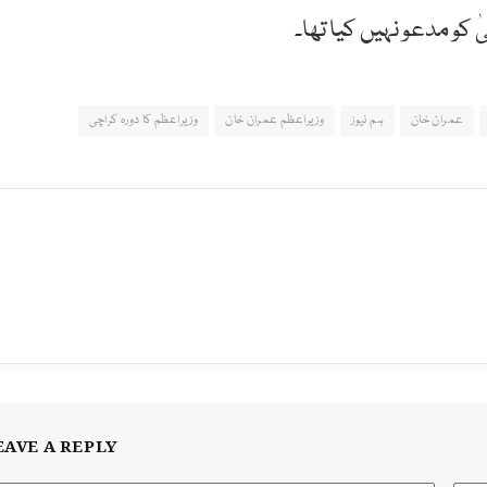
ٰ کو مدعو نہیں کیا تھا۔
عمران خان
ہم نیوز
وزیراعظم عمران خان
وزیراعظم کا دورہ کراچی
EAVE A REPLY