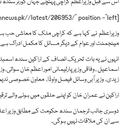
اس سے قبل وزیراعظم کراچی پہنچے جہاں گورنر سندھ نے 
[post-relate link=”https://humnews.pk//latest/206953/” position =”left”]
وزیراعظم نے کہا ہے کہ کراچی ملک کا معاشی حب ہے،
مینجمنٹ اور عوام کے دیگر مسائل کا مکمل ادراک ہے۔
انہوں نے یہ بات تحریک انصاف کے اراکین سندھ اسمب
اسماعیل ، وفاقی وزیر پارلیمانی امور اعظم خان سواتی، و
زیدی، وزیر آبی وسائل فیصل واوڈا، معاون خصوصی ندیم ب
اراکین نے عمران خان کو اپنے حلقوں میں ہونے والے ترقی
دوسری جانب ترجمان سندھ حکومت کے مطابق وزیر اعلیٰ 
سے ان کی ملاقات نہیں ہوگی۔