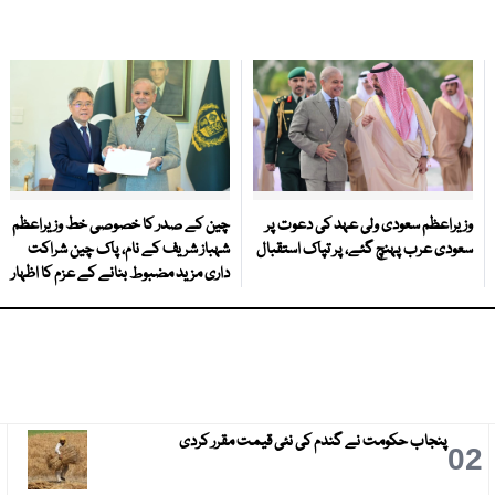
وزیراعظم سعودی ولی عہد کی دعوت پر
چین کے صدر کا خصوصی خط وزیراعظم
سعودی عرب پہنچ گئے، پر تپاک استقبال
شہباز شریف کے نام، پاک چین شراکت
داری مزید مضبوط بنانے کے عزم کا اظہار
پنجاب حکومت نے گندم کی نئی قیمت مقرر کردی
3
02