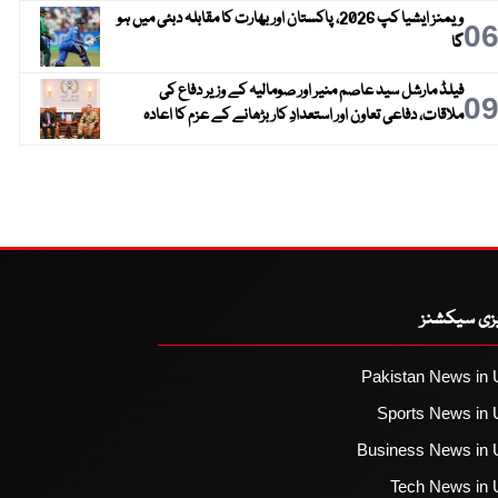
ویمنز ایشیا کپ 2026، پاکستان اور بھارت کا مقابلہ دبئی میں ہو
0
گا
فیلڈ مارشل سید عاصم منیر اور صومالیہ کے وزیر دفاع کی
0
ملاقات، دفاعی تعاون اور استعدادِ کار بڑھانے کے عزم کا اعادہ
یزی سیکشنز
Pakistan News in 
Sports News in 
Business News in 
Tech News in 