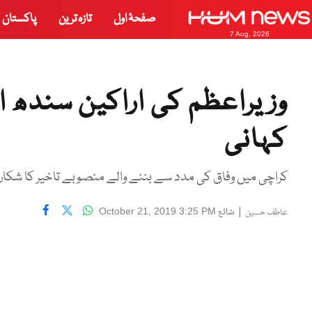
صفحۂ اول
تازہ ترین
پاکستان
7 Aug, 2026
وزیراعظم کی اراکین سندھ 
کہانی
کراچی میں وفاق کی مدد سے بننے والے منصوبے تاخیر کا شکار 
|
شائع
October 21, 2019 3:25 PM
عاطف حسین