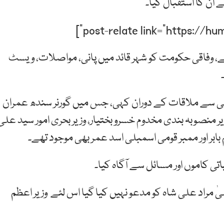
ان کا استقبال کیا۔
 وفاقی حکومت کو شہر قائد میں پانی، مواصلات، ویسٹ
لی سے ملاقات کے دوران کہی، جس میں گورنر سندھ عمران
زیر منصوبہ بندی مخدوم خسرو بختیار، وزیر بحری امور سید علی
ابر اور ممبر قومی اسمبلی اسد عمر بھی موجود تھے۔
اتی کاموں اور مسائل سے آگاہ کیا۔
مراد علی شاہ کو مدعو نہیں کیا گیا اس لئے وزیر اعظم