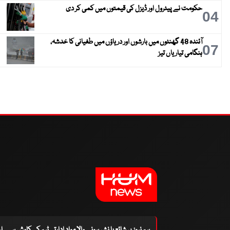
حکومت نے پیٹرول اور ڈیزل کی قیمتوں میں کمی کر دی
04
آئندہ 48 گھنٹوں میں بارشوں اور دریاؤں میں طغیانی کا خدشہ،
07
ہنگامی تیاریاں تیز