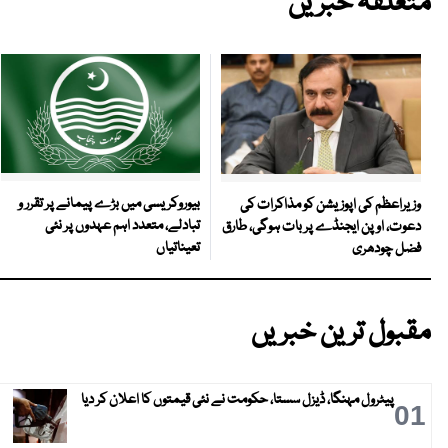
متعلقہ خبریں
بیوروکریسی میں بڑے پیمانے پر تقرر و
وزیراعظم کی اپوزیشن کو مذاکرات کی
تبادلے، متعدد اہم عہدوں پر نئی
دعوت، اوپن ایجنڈے پر بات ہوگی، طارق
تعیناتیاں
فضل چودھری
مقبول ترین خبریں
پیٹرول مہنگا، ڈیزل سستا، حکومت نے نئی قیمتوں کا اعلان کر دیا
01