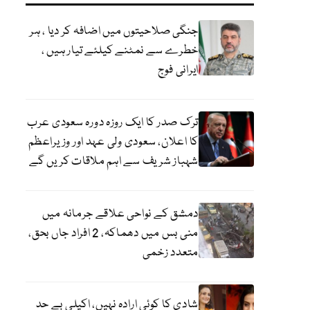
جنگی صلاحیتوں میں اضافہ کر دیا ، ہر
خطرے سے نمٹنے کیلئے تیار ہیں ،
ایرانی فوج
ترک صدر کا ایک روزہ دورہ سعودی عرب
کا اعلان، سعودی ولی عہد اور وزیراعظم
شہباز شریف سے اہم ملاقات کریں گے
دمشق کے نواحی علاقے جرمانہ میں
منی بس میں دھماکہ، 2 افراد جاں بحق،
متعدد زخمی
شادی کا کوئی ارادہ نہیں، اکیلی بے حد