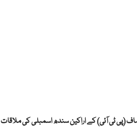
ف (پی ٹی آئی) کے اراکین سندھ اسمبلی کی ملاقات