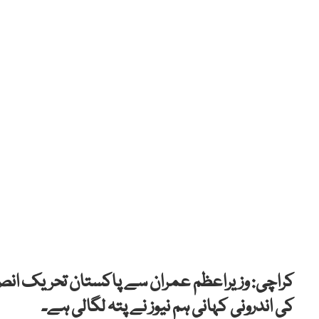
کراچی: وزیراعظم عمران سے پاکستان تحریک انصا
کی اندرونی کہانی ہم نیوز نے پتہ لگالی ہے۔