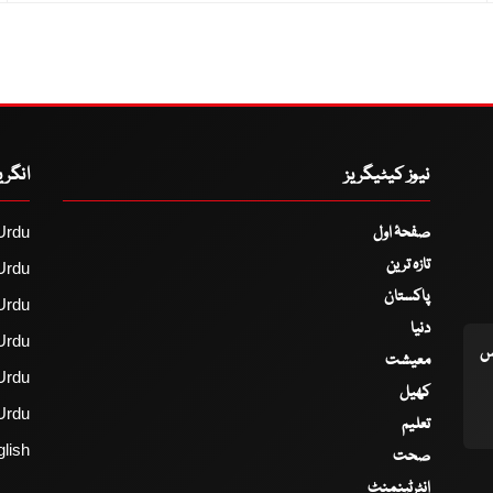
نیوز کیٹیگریز
انگر
صفحۂ اول
Urdu
تازہ ترین
Urdu
پاکستان
Urdu
دنیا
Urdu
اس
معیشت
Urdu
کھیل
Urdu
تعلیم
lish
صحت
انٹرٹینمنٹ