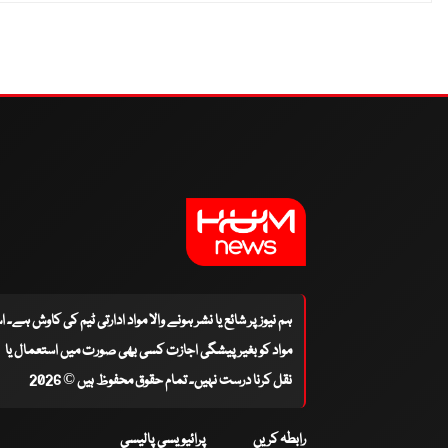
ہم نیوز پر شائع یا نشر ہونے والا مواد ادارتی ٹیم کی کاوش ہے۔ 
مواد کو بغیر پیشگی اجازت کسی بھی صورت میں استعمال یا
نقل کرنا درست نہیں۔ تمام حقوق محفوظ ہیں © 2026
رابطہ کریں
پرائیویسی پالیسی