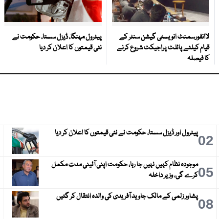
لاانفورسمنٹ انویسٹی گیشن سنٹر کے
پیٹرول مہنگا، ڈیزل سستا، حکومت نے
قیام کیلئے پائلٹ پراجیکٹ شروع کرنے
نئی قیمتوں کا اعلان کر دیا
کا فیصلہ
پیٹرول اور ڈیزل سستا، حکومت نے نئی قیمتوں کا اعلان کر دیا
3
02
موجودہ نظام کہیں نہیں جا رہا، حکومت اپنی آئینی مدت مکمل
6
05
کرے گی، وزیر داخلہ
پشاور زلمی کے مالک جاوید آفریدی کی والدہ انتقال کر گئیں
9
08