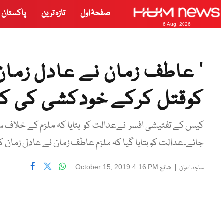
صفحۂ اول
تازہ ترین
پاکستان
6 Aug, 2026
’ عاطف زمان نے عادل زما
کوقتل کرکے خودکشی کی ک
کیس کے تفتیشی افسر نےعدالت کو بتایا کہ ملزم کے خلاف سن
جائے۔عدالت کو بتایا گیا کہ ملزم عاطف زمان نے عادل زمان
|
شائع
October 15, 2019 4:16 PM
ساجد اعوان