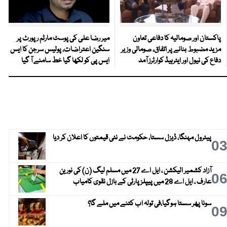
پاکستان اور صومالیہ کا دفاعی تعاون
میر رضا علی کی پوسٹ مارٹم رپورٹ پر
مزید مضبوط بنانے پر اتفاق، صومالی وزیر
سنگین اعتراضات، پولیس سرجن کا ایس
دفاع کی نیول اور ایئرہیڈ کوارٹرز آمد
ایس پی کو لکھا گیا خط سامنے آ گیا
پیٹرول مہنگا، ڈیزل سستا، حکومت نے نئی قیمتوں کا اعلان کر دیا
0
آزاد کشمیر الیکشن ، ایل اے 27 میں مسلم لیگ (ن) کی نورین
0
عارف ، ایل اے 28 میں پیپلز پارٹی کے بازل نقوی کامیاب
سونا پھر سستا ہوگیا،فی تولہ اب کتنے میں ملے گا؟
0