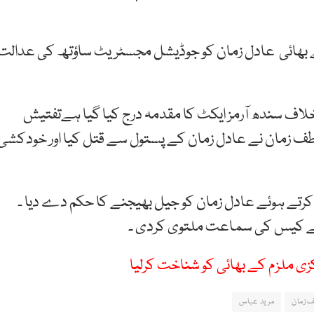
بھائی عادل زمان کو جوڈیشل مجسٹریٹ ساؤتھ کی عدالت
لاف سندھ آرمز ایکٹ کا مقدمہ درج کیا گیا ہےتفتیش
عاطف زمان نے عادل زمان کے پستول سے قتل کیا اور خودکشی
رتے ہوئے عادل زمان کو جیل بھیجنے کا حکم دے دیا ۔
وئے کیس کی سماعت ملتوی کردی ۔
ی ملزم کے بھائی کو شناخت کرلیا
 زمان
مرید عباس