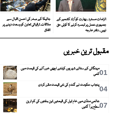
جائیکا کے صدر کی احسن اقبال سے
الزامات مسترد ، بھارت کو آزاد کشمیر کے
ملاقات، ترقیاتی تعاون کو وسعت دینے پر
جمہوری عمل پر تبصرہ کرنے کا کوئی حق
اتفاق
نہیں ، دفتر خارجہ
مقبول ترین خبریں
مہنگائی کے ستائے شہریوں کیلئے اچھی خبر، آٹے کی قیمت میں
01
کمی
پنجاب حکومت نے گندم کی نئی قیمت مقرر کردی
04
عالمی منڈی میں خام تیل کی قیمتیں تین ہفتوں کی کم ترین
07
سطح پر آ گئیں