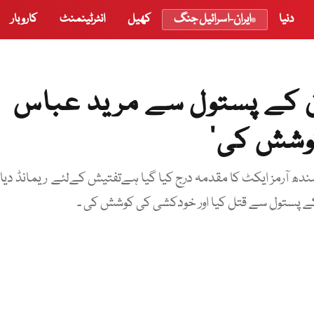
دنیا
ایران-اسرائیل جنگ
کھیل
انٹرٹینمنٹ
کاروبار
ن کے پستول سے مرید عباس
وشش کی‘
دھ آرمز ایکٹ کا مقدمہ درج کیا گیا ہےتفتیش کےلئے ریمانڈ دیا
 کے پستول سے قتل کیا اور خودکشی کی کوشش کی ۔