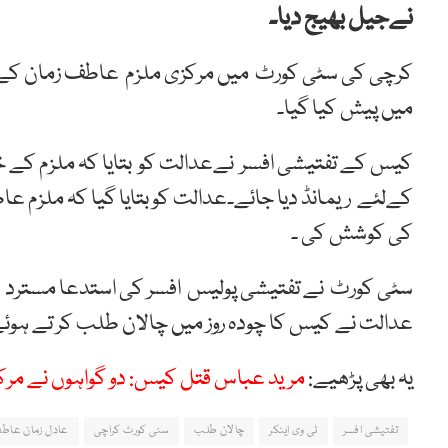
نےجیل بھیج دیا۔
کرچی کی سٹی کورٹ میں مرکزی ملزم عاطف زمان کے 
میں پیش کیا گیا۔
کیس کے تفتیشی افسر نےعدالت کو بتایا کہ ملزم کے خ
کےلئے ریمانڈ دیا جائے۔عدالت کو بتایا گیا کہ ملزم 
کی کوشش کی ۔
سٹی کورٹ نے تفتیشی پولیس افسر کی استدعا مسترد ک
عدالت نے کیس کا چودہ روز میں چالان طلب کر تے ہ
یہ بھی پڑھیے:
مرید عباس قتل کیس: دو گواہوں نے مرکز
تفتیشی افسر
ٹی وی اینکر
چالان طلب
سٹی کورٹ کراچی
عادل زمان عاطف