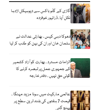
گاڑی کے گلَو باکس سے دیوہیکل اژدہا
نکل آیا، ڈرائیور خوفزدہ
دھوکا دہی کیس ، بھارتی عدالت نے
سلمان خان اور ان کی بہن کو طلب کر لیا
الزامات مسترد ، بھارت کو آزاد کشمیر
کے جمہوری عمل پر تبصرہ کرنے کا
کوئی حق نہیں ، دفتر خارجہ
عالمی مارکیٹ میں سونا مزید مہنگا ،
قیمت 7 ہفتوں کی بلند ترین سطح پر
پہنچ گئی