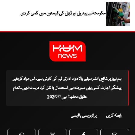
حکومت نے پیٹرول اور ڈیزل کی قیمتوں میں کمی کر دی
ہم نیوز پر شائع یا نشر ہونے والا مواد ادارتی ٹیم کی کاوش ہے۔ اس مواد کو بغیر
پیشگی اجازت کسی بھی صورت میں استعمال یا نقل کرنا درست نہیں۔ تمام
حقوق محفوظ ہیں © 2026
رابطہ کریں
پرائیویسی پالیسی