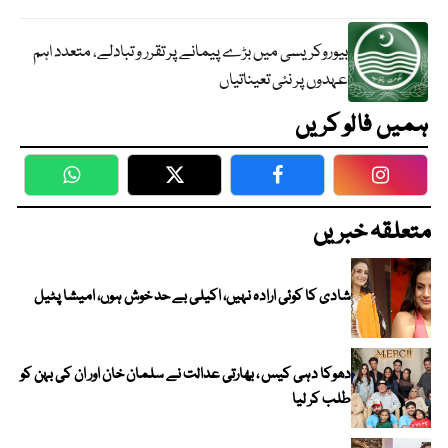
بیوروکریسی میں بڑے پیمانے پر تقرر و تبادلے، متعدد اہم
عہدوں پر نئی تعیناتیاں
ہمیں فالو کریں
WhatsApp
Twitter
Facebook
Faceboo
متعلقہ خبریں
شادی کا کوئی ارادہ نہیں، اکیلی بے حد خوش ہوں، امیشا پٹیل
دھوکا دہی کیس ، بھارتی عدالت نے سلمان خان اور ان کی بہن کو
طلب کر لیا