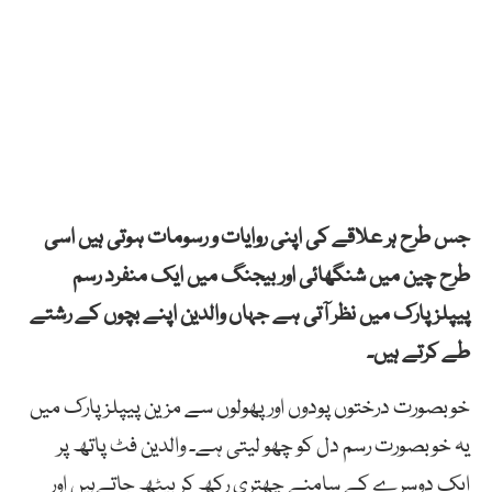
جس طرح ہر علاقے کی اپنی روایات و رسومات ہوتی ہیں اسی
طرح چین میں شنگھائی اور بیجنگ میں ایک منفرد رسم
پیپلزپارک میں نظر آتی ہے جہاں والدین اپنے بچوں کے رشتے
طے کرتے ہیں۔
خوبصورت درختوں پودوں اور پھولوں سے مزین پیپلزپارک میں
یہ خوبصورت رسم دل کو چھو لیتی ہے۔ والدین فٹ پاتھ پر
ایک دوسرے کے سامنے چھتری رکھ کر بیٹھ جاتےہیں اور