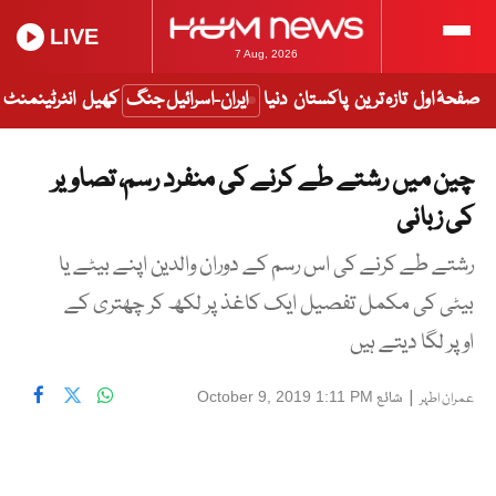
LIVE
7 Aug, 2026
صفحۂ اول
تازہ ترین
پاکستان
دنیا
ایران-اسرائیل جنگ
کھیل
انٹرٹینمنٹ
چین میں رشتے طے کرنے کی منفرد رسم، تصاویر
کی زبانی
رشتے طے کرنے کی اس رسم کے دوران والدین اپنے بیٹے یا
بیٹی کی مکمل تفصیل ایک کاغذ پر لکھ کر چھتری کے
اوپر لگا دیتے ہیں
|
شائع
October 9, 2019 1:11 PM
عمران اطہر