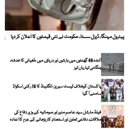
پیٹرول مہنگا، ڈیزل سستا، حکومت نے نئی قیمتوں کا اعلان کر دیا
پنج
آئندہ 48 گھنٹوں میں بارشوں اور دریاؤں میں طغیانی کا خدشہ،
ہنگامی تیاریاں تیز
پاکستان کیخلاف ٹیسٹ سیریز ، انگلینڈ کا 16 رکنی اسکواڈ
سامنے آ گیا
فیلڈ مارشل سید عاصم منیر اور صومالیہ کے وزیر دفاع کی
ملاقات، دفاعی تعاون اور استعدادِ کار بڑھانے کے عزم کا اعادہ