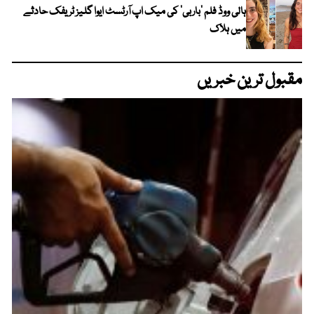
ہالی ووڈ فلم ’باربی‘ کی میک اپ آرٹسٹ ایوا گلیز ٹریفک حادثے
میں ہلاک
مقبول ترین خبریں