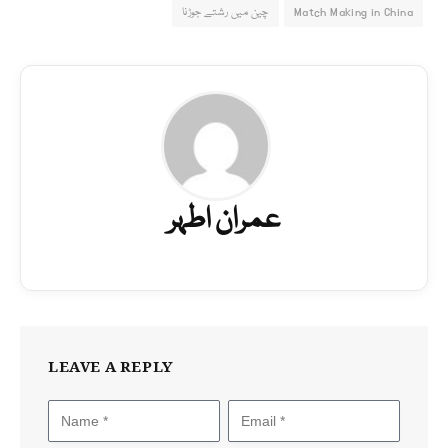
Match Making in China
چین میں رشتے جوڑنا
عمران اطہر
LEAVE A REPLY