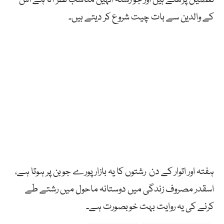
کے والدین سے بات چیت شروع کر دیتے ہیں۔
ہفتہ اور اتوار کے دن رشتوں کا یہ بازار پورے جوبن پر ہوتا ہے،
اسقدر مصروف زندگی میں دوستانہ ماحول میں رشتے طے
کرنے کی یہ روایت بہت خوبصورت ہے۔