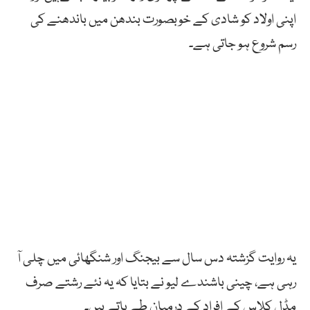
اپنی اولاد کو شادی کے خوبصورت بندھن میں باندھنے کی
رسم شروع ہو جاتی ہے۔
یہ روایت گزشتہ دس سال سے بیجنگ اور شنگھائی میں چلی آ
رہی ہے، چینی باشندے لیو نے بتایا کہ یہ نئے رشتے صرف
مڈل کلاس کے افراد کے درمیان طے پاتے ہیں۔