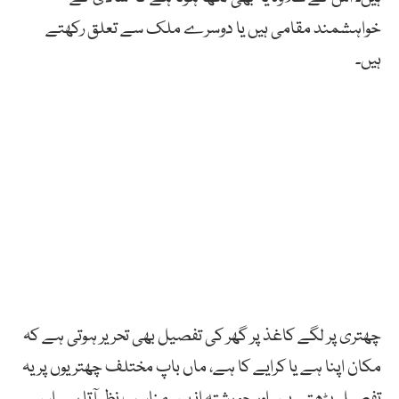
خواہشمند مقامی ہیں یا دوسرے ملک سے تعلق رکھتے
ہیں۔
چھتری پر لگے کاغذ پر گھر کی تفصیل بھی تحریر ہوتی ہے کہ
مکان اپنا ہے یا کرایے کا ہے، ماں باپ مختلف چھتریوں پر یہ
تفصیل پڑھتے ہیں اور جو رشتہ انہیں مناسب نظر آتا ہے اس