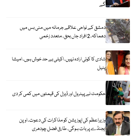
گے
دمشق کے نواحی علاقے جرمانہ میں منی بس میں
دھماکہ، 2 افراد جاں بحق، متعدد زخمی
شادی کا کوئی ارادہ نہیں، اکیلی بے حد خوش ہوں، امیشا
پٹیل
حکومت نے پیٹرول اور ڈیزل کی قیمتوں میں کمی کر دی
وزیراعظم کی اپوزیشن کو مذاکرات کی دعوت، اوپن
ایجنڈے پر بات ہوگی، طارق فضل چودھری