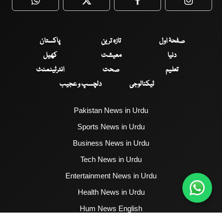
WhatsApp
Twitter
Facebook
Faceboo
صفحۂ اول
تازہ ترین
پاکستان
دنیا
معیشت
کھیل
تعلیم
صحت
انٹرٹینمنٹ
ٹیکنالوجی
دلچسپ و عجیب
Pakistan News in Urdu
Sports News in Urdu
Business News in Urdu
Tech News in Urdu
Entertainment News in Urdu
Health News in Urdu
Hum News English