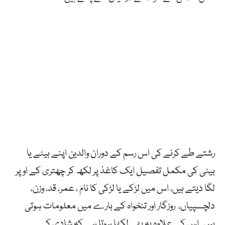
رشتے طے کرنے کی اس رسم کے دوران والدین اپنے بیٹے یا
بیٹی کی مکمل تفصیل ایک کاغذ پر لکھ کر چھتری کے اوپر
لگا دیتے ہیں، اس میں لڑکے یا لڑکی کا نام ، عمر، قد، وزن،
دلچسپیاں، روزگار اور تنخواہ کے بارے میں معلومات ہوتی
ہیں۔ اس کے علاوہ یہ بھی لکھا ہوتا ہے کہ شادی کے