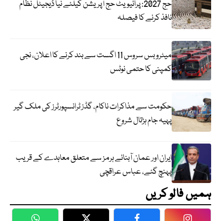
حج 2027: پرائیویٹ حج آپریشن کیلئے نیا ڈیجیٹل نظام
نافذ کرنے کا فیصلہ
میٹرو بس سروس 11 اگست سے بند کرنے کا اعلان، نجی
کمپنی کا حتمی نوٹس
حکومت سے مذاکرات ناکام، گڈز ٹرانسپورٹرز کی ملک گیر
پہیہ جام ہڑتال شروع
ایران اور عمان آبنائے ہرمز سے متعلق معاہدے کے قریب
پہنچ گئے، عباس عراقچی
ہمیں فالو کریں