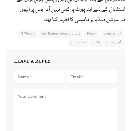
استقبال کے لئے ایئرپورٹ پر کوئی نہیں آیا جس پر انہوں
نے سوشل میڈیا پر مایوسی کا اظہار کیا تھا۔
M Wasee
Gen Qamar Javed bajwa
Boxer
army chief
آرمی چیف
باکسر
محمد وسیم
LEAVE A REPLY