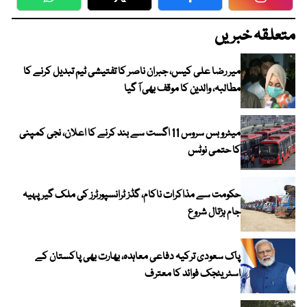
WhatsApp
Twitter
Facebook
Faceboo
متعلقہ خبریں
میر رضا علی کیس، جبران ناصر کا تفتیشی ٹیم تبدیل کرنے کا
مطالبہ، والدین کا موقف بھی آ گیا
میٹرو بس سروس 11 اگست سے بند کرنے کا اعلان، نجی کمپنی
کا حتمی نوٹس
حکومت سے مذاکرات ناکام، گڈز ٹرانسپورٹرز کی ملک گیر پہیہ
جام ہڑتال شروع
پاک سعودی ترکیہ دفاعی معاہدہ، بھارت بھی پاکستان کے
اسٹریٹجک فوائد کا معترف