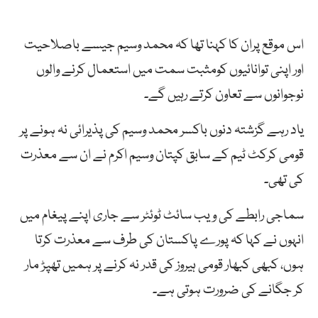
اس موقع پران کا کہنا تھا کہ محمد وسیم جیسے باصلاحیت
اور اپنی توانائیوں کومثبت سمت میں استعمال کرنے والوں
نوجوانوں سے تعاون کرتے رہیں گے۔
یاد رہے گزشتہ دنوں باکسر محمد وسیم کی پذیرائی نہ ہونے پر
قومی کرکٹ ٹیم کے سابق کپتان وسیم اکرم نے ان سے معذرت
کی تھی۔
سماجی رابطے کی ویب سائٹ ٹوئٹر سے جاری اپنے پیغام میں
انہوں نے کہا کہ پورے پاکستان کی طرف سے معذرت کرتا
ہوں، کبھی کبھار قومی ہیروز کی قدر نہ کرنے پر ہمیں تھپڑ مار
کر جگانے کی ضرورت ہوتی ہے۔