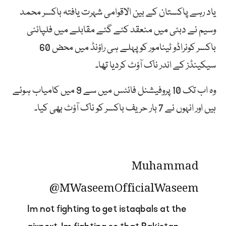
یاد رہے پاکستان کے بین الاقوامی شہرت یافتہ باکسر محمد
وسیم نے دبئی میں منعقد کئے گئے مقابلے میں فلپائنی
باکسر کونراڈو ٹینامور کو پہلے ہی راؤنڈ میں محض 60
سیکینڈز کے اندر ناک آؤٹ کردیا تھا۔
وہ اب تک 10 پروفیشنل فائٹس میں سے 9 میں کامیاب ہوئے
ہیں اور انہوں نے 7 بار حریف باکسر کو ناک آؤٹ بھی کیا۔
Muhammad
@MWaseemOfficial
Waseem
Im not fighting to get istaqbals at the