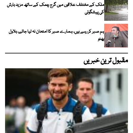
ملک کے مختلف علاقوں میں گرج چمک کے ساتھ مزید بارش
کی پیشگوئی
ہم صبر کر رہے ہیں، ہمارے صبر کا امتحان نہ لیا جائے، بلاول
بھٹو
مقبول ترین خبریں