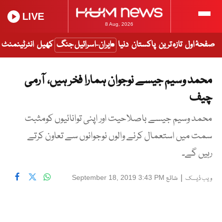
LIVE
8 Aug, 2026
صفحۂ اول
تازہ ترین
پاکستان
دنیا
ایران-اسرائیل جنگ
کھیل
انٹرٹینمنٹ
محمد وسیم جیسے نوجوان ہمارا فخر ہیں، آرمی
چیف
محمد وسیم جیسے باصلاحیت اور اپنی توانائیوں کومثبت
سمت میں استعمال کرنے والوں نوجوانوں سے تعاون کرتے
رہیں گے۔
|
شائع
September 18, 2019 3:43 PM
ویب ڈیسک