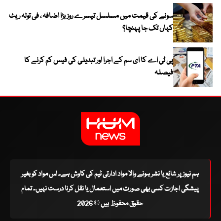
سونے کی قیمت میں مسلسل تیسرے روز بڑا اضافہ ، فی تولہ ریٹ
کہاں تک جا پہنچا؟
پی ٹی اے کا ای سم کے اجرا اور تبدیلی کی فیس کم کرنے کا
فیصلہ
ہم نیوز پر شائع یا نشر ہونے والا مواد ادارتی ٹیم کی کاوش ہے۔ اس مواد کو بغیر
پیشگی اجازت کسی بھی صورت میں استعمال یا نقل کرنا درست نہیں۔ تمام
حقوق محفوظ ہیں © 2026