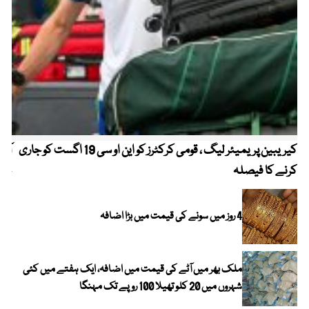
کیریبین پریمیئر لیگ ، قومی کرکٹرز کو این او سی 19 اگست کو جاری
آز
کرنے کا فیصلہ
چھی
4 روز میں سونے کی قیمت میں بڑا اضافہ
ملک بھر میں آٹے کی قیمت میں اضافہ، ایک ہفتے میں کئی
شہروں میں 20 کلو تھیلا 100 روپے تک مہنگا