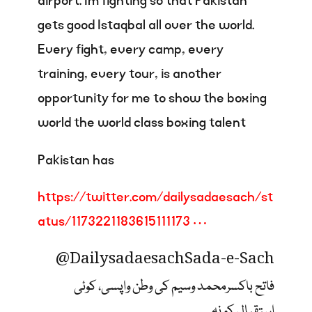
airport. Im fighting so that Pakistan
gets good Istaqbal all over the world.
Every fight, every camp, every
training, every tour, is another
opportunity for me to show the boxing
world the world class boxing talent
Pakistan has
https://
twitter.com/dailysadaesach
/st
atus/1173221183615111173
…
@Dailysadaesach
Sada-e-Sach
فاتح باکسرمحمد وسیم کی وطن واپسی، کوئی
استقبال کو نہ