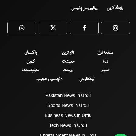
رابطہ کریں
پرائیویسی پالیسی
WhatsApp
Twitter
Facebook
Faceboo
صفحۂ اول
تازہ ترین
پاکستان
دنیا
معیشت
کھیل
تعلیم
صحت
انٹرٹینمنٹ
ٹیکنالوجی
دلچسپ و عجیب
Pakistan News in Urdu
Sports News in Urdu
Business News in Urdu
Tech News in Urdu
Entertainment News in Urdu