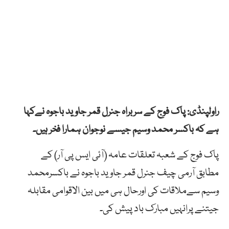
راولپنڈی: پاک فوج کے سربراہ جنرل قمر جاوید باجوہ نےکہا
ہے کہ باکسر محمد وسیم جیسے نوجوان ہمارا فخر ہیں۔
پاک فوج کے شعبہ تعلقات عامہ (آئی ایس پی آر) کے
مطابق آرمی چیف جنرل قمر جاوید باجوہ نے باکسرمحمد
وسیم سےملاقات کی اورحال ہی میں بین الاقوامی مقابلہ
جیتنے پرانہیں مبارک باد پیش کی۔