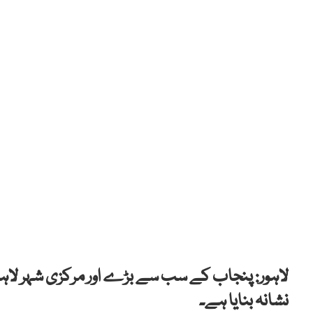
لاہور: پنجاب کے سب سے بڑے اور مرکزی شہر لاہور 
نشانہ بنایا ہے۔