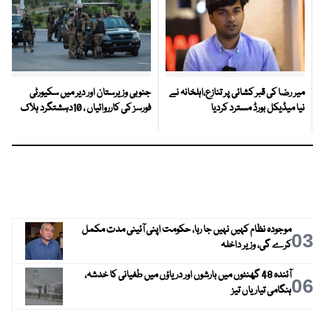
میر رضا کی قبر کشائی پر تنازع،اہلخانہ نے
جنوبی وزیرستان اور دیر میں سکیورٹی
نیا میڈیکل بورڈ مسترد کردیا
فورسز کی کارروائیاں ، 10دہشتگرد ہلاک
موجودہ نظام کہیں نہیں جا رہا، حکومت اپنی آئینی مدت مکمل
0
کرے گی، وزیر داخلہ
آئندہ 48 گھنٹوں میں بارشوں اور دریاؤں میں طغیانی کا خدشہ،
0
ہنگامی تیاریاں تیز