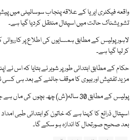
واقعہ فیکٹری ایریا کے علاقہ پنجاب سوسائیٹی میں پیش
تشویشناک حالت میں اسپتال منتقل کردیا گیا ہے۔
لاہور پولیس کے مطابق ہمسایوں کی اطلاع پر کارروائی
کر لیا گیا ہے۔
حکام کے مطابق ابتدائی طور پر شوہر نے بتایا کہ اس نے اپن
مزید تفتیش اور بیوی کا موقف جاننے کے بعد ہی کسی ن
پولیس کے مطابق 30 سالہ(ش) چھ بچوں کی ماں ہے جس کا جنرل اسپتال میں علاج جاری ہے۔
اسپتال ذرائع کا کہنا ہے کہ خاتون کو ابتدائی طبی امد
بعد صحیح صورتحال کا اندازہ ہو سکے گا۔