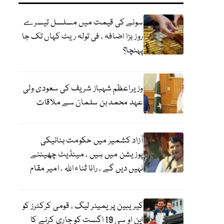
سونے کی قیمت میں مسلسل تیسرے
روز بڑا اضافہ ، فی تولہ ریٹ کہاں تک جا
پہنچا؟
وزیراعظم شہباز شریف کی سعودی ولی
عہد محمد بن سلمان سے ملاقات
آزاد کشمیر میں حکومت بنانیکی
پوزیشن میں ہیں ، مینڈیٹ چھیننے
نہیں دیں گے ، رانا ثناء اللہ ، امیر مقام
کیریبین پریمیئر لیگ ، قومی کرکٹرز کو
این او سی 19 اگست کو جاری کرنے کا