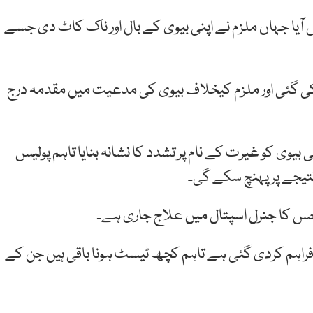
 آیا جہاں ملزم نے اپنی بیوی کے بال اور ناک کاٹ دی جسے
 کی گئی اور ملزم کیخلاف بیوی کی مدعیت میں مقدمہ درج
ی بیوی کو غیرت کے نام پر تشدد کا نشانہ بنایا تاہم پولیس
تیجے پر پہنچ سکے گی۔
اد فراہم کردی گئی ہے تاہم کچھ ٹیسٹ ہونا باقی ہیں جن کے