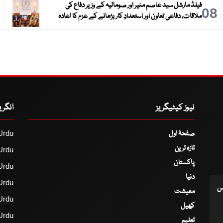
فیلڈ مارشل سید عاصم منیر اور صومالیہ کے وزیر دفاع کی
9
08
ملاقات، دفاعی تعاون اور استعدادِ کار بڑھانے کے عزم کا اعادہ
نیوز کیٹیگریز
انگر
صفحۂ اول
Urdu
تازہ ترین
Urdu
پاکستان
Urdu
دنیا
Urdu
اس
معیشت
Urdu
کھیل
Urdu
تعلیم