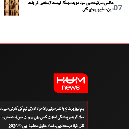
عالمی مارکیٹ میں سونا مزید مہنگا ، قیمت 7 ہفتوں کی بلند
07
ترین سطح پر پہنچ گئی
ہم نیوز پر شائع یا نشر ہونے والا مواد ادارتی ٹیم کی کاوش ہے۔ 
مواد کو بغیر پیشگی اجازت کسی بھی صورت میں استعمال یا
نقل کرنا درست نہیں۔ تمام حقوق محفوظ ہیں © 2026