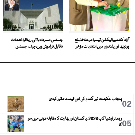
آزاد کشمیرالیکشن تیسرا مرحلہ؛ضلع
جسٹس مسرت ہلالی ریٹائر؛خدمات
پونچھ اور پلندری میں انتخابات مؤخر
ناقابل فراموش ہیں،چیف جسٹس
پنجاب حکومت نے گندم کی نئی قیمت مقرر کردی
3
02
ویمنز ایشیا کپ 2026، پاکستان اور بھارت کا مقابلہ دبئی میں ہو
6
05
گا