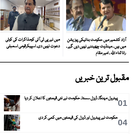
میں نے پی ٹی آئی کومذاکرات کی کوئی
آزاد کشمیر میں حکومت بنانیکی پوزیشن
دعوت نہیں دی، اسپیکرقومی اسمبلی
میں ہیں ، مینڈیٹ چھیننے نہیں دیں گے ،
رانا ثناء اللہ ، امیر مقام
مقبول ترین خبریں
پیٹرول مہنگا، ڈیزل سستا، حکومت نے نئی قیمتوں کا اعلان کر دیا
01
حکومت نے پیٹرول اور ڈیزل کی قیمتوں میں کمی کر دی
04