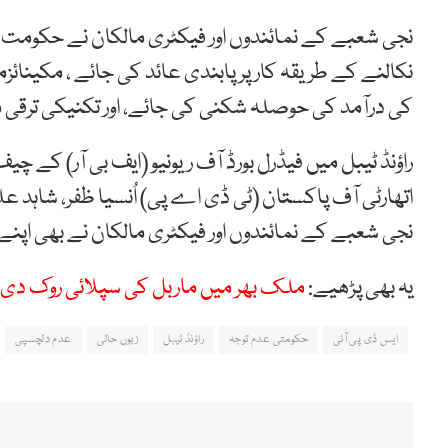
نجی شعبے کے نمائندوں اور فیکٹری مالکان نے حکومت س
نکالنے کے طریقہ کار پر پابندی عائد کی جائے ، مکینائزم
کی درآمد کی حوصلہ شکنی کی جائے، اور تکنیکی ترقی م
راؤنڈ ٹیبل میں فیڈرل بورڈ آف ریونیو (ایف بی آر) کے 
اتھارٹی آف پاکستان (ٹی ڈی اے پی) اُنسیا ظفر، شاہد ع
نجی شعبے کے نمائندوں اور فیکٹری مالکان نے بھی اپنے ا
یہ بھی پڑھیے:
ملک بھر میں ماربل کی سپلائی روک دی
ایس ڈی پی آئی
حکومتی عدم توجہ
راؤنڈ ٹیبل
زبوں حالی
عدم دلچسپی