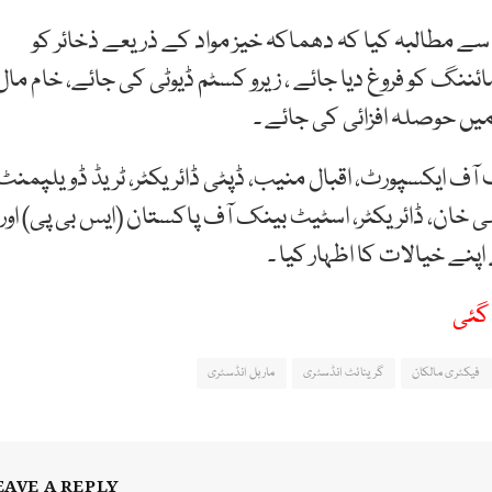
ے مطالبہ کیا کہ دھماکہ خیز مواد کے ذریعے ذخائر کو
ائننگ کو فروغ دیا جائے ، زیرو کسٹم ڈیوٹی کی جائے، خام مال
یں حوصلہ افزائی کی جائے ۔
چیف آف ایکسپورٹ، اقبال منیب، ڈپٹی ڈائریکٹر، ٹریڈ ڈویلپمنٹ
لی خان، ڈائریکٹر، اسٹیٹ بینک آف پاکستان (ایس بی پی) اور
پنے خیالات کا اظہار کیا ۔
 گئی
فیکٹری مالکان
گرینائٹ انڈسٹری
ماربل انڈسٹری
EAVE A REPLY