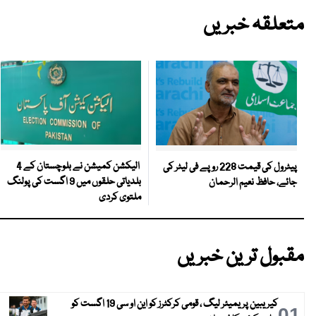
متعلقہ خبریں
الیکشن کمیشن نے بلوچستان کے 4
پیٹرول کی قیمت 228 روپے فی لیٹر کی
بلدیاتی حلقوں میں 9 اگست کی پولنگ
جائے، حافظ نعیم الرحمان
ملتوی کردی
مقبول ترین خبریں
کیریبین پریمیئر لیگ ، قومی کرکٹرز کو این او سی 19 اگست کو
01