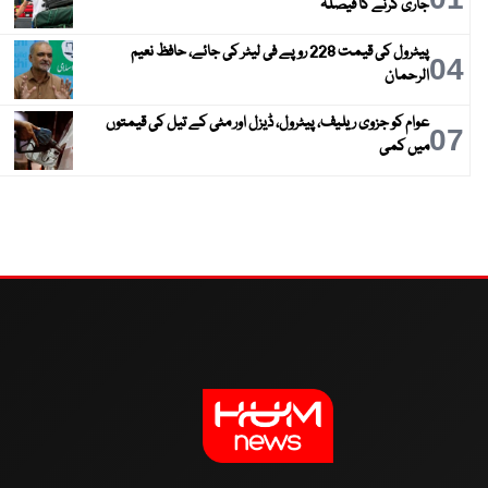
جاری کرنے کا فیصلہ
پیٹرول کی قیمت 228 روپے فی لیٹر کی جائے، حافظ نعیم
04
الرحمان
عوام کو جزوی ریلیف، پیٹرول، ڈیزل اور مٹی کے تیل کی قیمتوں
07
میں کمی