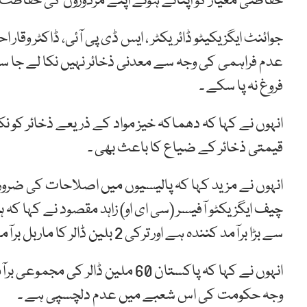
حفاظتی معیار کو اپناتے ہوئے اپنے مزدوروں کی حفاظت ک
جوائنٹ ایگز یکیٹو ڈائریکٹر ، ایس ڈی پی آئی، ڈاکٹر وق
عدم فراہمی کی وجہ سے معدنی ذخائر نہیں نکا لے جا س
فروغ نہ پا سکے ۔
انہوں نے کہا کہ دھماکہ خیز مواد کے ذریعے ذخائر کو نکا
قیمتی ذخائر کے ضیاع کا باعث بھی ۔
انہوں نے مزید کہا کہ پالیسیوں میں اصلاحات کی ضر
سے بڑا برآمد کنندہ ہے اور ترکی 2 بلین ڈالر کا ماربل برآمد کرنے میں سرفہرست ہے ۔
انہوں نے کہا کہ پاکستان 60 ملین
وجہ حکومت کی اس شعبے میں عدم دلچسپی ہے ۔