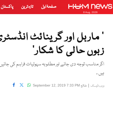
صفحۂ اول
تازہ ترین
پاکستان
8 Aug, 2026
’ ماربل اور گرینائٹ انڈسٹ
زبوں حالی کا شکار’
اگر مناسب توجہ دی جائے اور مطلوبہ سہولیات فراہم کی جائیں 
ہیں ۔
|
شائع
September 12, 2019 7:33 PM
ویب ڈیسک