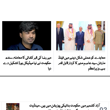
معاہدے کو عملی شکل دینے میں فیلڈ
میر رضا کی قبر کشائی کا معاملہ، سندھ
مارشل سید عاصم منیر کا کردار قابل قدر
حکومت نے نیا میڈیکل بورڈ تشکیل دے
ہے، وزیراعظم
دیا
آزاد کشمیر میں حکومت بنانیکی پوزیشن میں ہیں ، مینڈیٹ
3
02