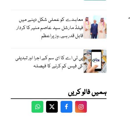
معاہدے کو عملی شکل دینے میں
فیلڈ مارشل سید عاصم منیر کا کردار
قابل قدر ہے، وزیراعظم
پی ٹی اے کا ای سم کے اجرا اور تبدیلی
کی فیس کم کرنے کا فیصلہ
ہمیں فالو کریں
WhatsApp
Twitter
Facebook
Facebook