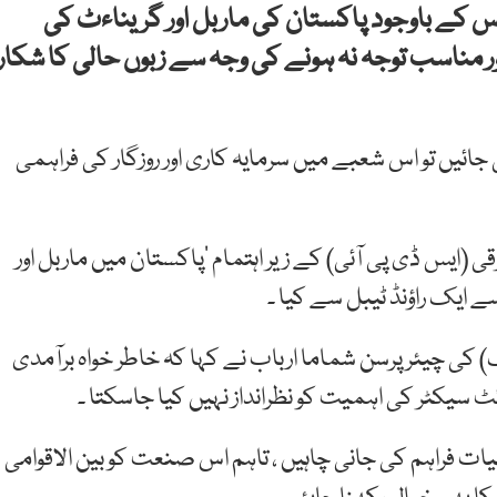
س کے باوجود پاکستان کی ماربل اور گریناءٹ کی
مناسب توجہ نہ ہونے کی وجہ سے زبوں حالی کا شکار
جائیں تو اس شعبے میں سرمایہ کاری اور روزگار کی فراہمی
رقی (ایس ڈی پی آئی) کے زیر اہتمام ’پاکستان میں ماربل اور
 ایک راؤنڈ ٹیبل سے کیا ۔
کی چیئرپرسن شماما ارباب نے کہا کہ خاطر خواہ برآمدی
 سیکٹر کی اہمیت کو نظرانداز نہیں کیا جاسکتا ۔
یات فراہم کی جانی چاہیں ، تاہم اس صنعت کو بین الاقوامی