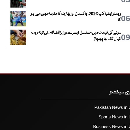
ویمنز ایشیا کپ 2026، پاکستان اور بھارت کا مقابلہ دبئی میں ہو
0
گا
سونے کی قیمت میں مسلسل تیسرے روز بڑا اضافہ ، فی تولہ ریٹ
0
کہاں تک جا پہنچا؟
یزی سیکشنز
Pakistan News in 
Sports News in 
Business News in 