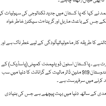
ا بھی خیال رکھنا چاہئے ۔
ار احمد نے کہا کہ پا کستان میں جدید ٹکنالوجی کی سہولیات ک
کے جس کے باعث ماربل اور گریناءٹ سیکٹرز خاطر خواہ
لنے کا طریقہ کار ماحولیاتیآلودگی کے لیے خطر ناک ہے اور
ورت ہے ۔ پاکستان اسٹون ڈویلپمنٹ کمپنی (پاسڈیک) کے
چیف ایگزیکٹو آفیسر (سی ای او) زاہد مقصود نے کہا کہ ہندوستان 919 ملین ڈالر مالیت کے گرانائٹ کا دنیا میں سب
 ڈالر کی مجموعی برآمدی کے ساتھ دنیا میں بہت پیچھے ہے جس کی بنیادی