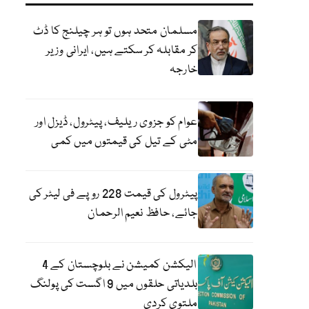
مسلمان متحد ہوں تو ہر چیلنج کا ڈٹ
کر مقابلہ کر سکتے ہیں، ایرانی وزیر
خارجہ
عوام کو جزوی ریلیف، پیٹرول، ڈیزل اور
مٹی کے تیل کی قیمتوں میں کمی
پیٹرول کی قیمت 228 روپے فی لیٹر کی
جائے، حافظ نعیم الرحمان
الیکشن کمیشن نے بلوچستان کے 4
بلدیاتی حلقوں میں 9 اگست کی پولنگ
ملتوی کردی