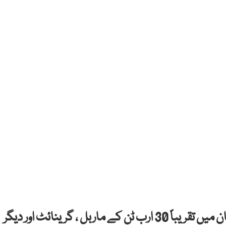
اسلام آباد: ایک محتاط اندازے کے مطابق پاکستان میں تقریباً 30 ارب ٹن کے ماربل ، گرینائٹ اور دیگر