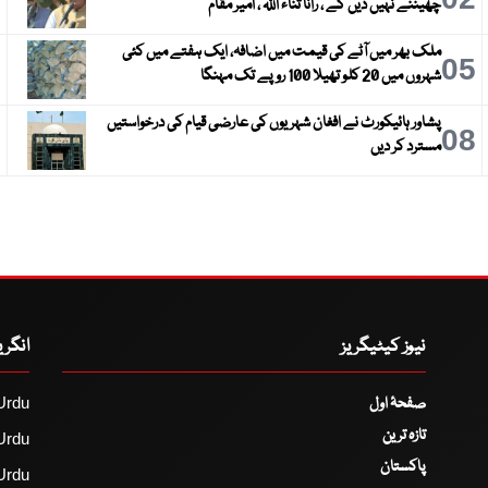
چھیننے نہیں دیں گے ، رانا ثناء اللہ ، امیر مقام
ملک بھر میں آٹے کی قیمت میں اضافہ، ایک ہفتے میں کئی
6
05
شہروں میں 20 کلو تھیلا 100 روپے تک مہنگا
پشاور ہائیکورٹ نے افغان شہریوں کی عارضی قیام کی درخواستیں
9
08
مسترد کر دیں
نیوز کیٹیگریز
انگر
صفحۂ اول
Urdu
تازہ ترین
Urdu
پاکستان
Urdu