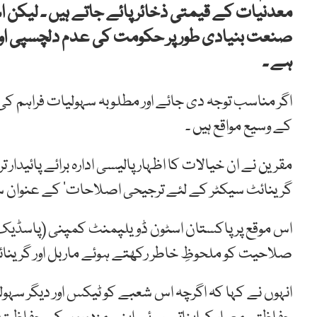
معدنیات کے قیمتی ذخائر پائے جاتے ہیں ۔ لیکن ا
صنعت بنیادی طور پر حکومت کی عدم دلچسپی اور 
ہے ۔
اگر مناسب توجہ دی جائے اور مطلوبہ سہولیات فراہم کی 
کے وسیع مواقع ہیں ۔
مقرین نے ان خیالات کا اظہار پالیسی ادارہ برائے پائیدار ت
گرینائٹ سیکٹر کے لئے ترجیحی اصلاحات‘ کے عنوان سے
اس موقع پر پاکستان اسٹون ڈویلپمنٹ کمپنی (پاسڈیک) 
صلاحیت کو ملحوظِ خاطر رکھتے ہوئے ماربل اور گرینائٹ
انہوں نے کہا کہ اگرچہ اس شعبے کو ٹیکس اور دیگر سہول