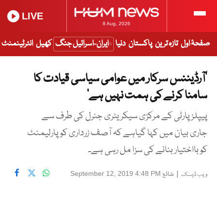
LIVE
8 Aug, 2026
صفحۂ اول
تازہ ترین
پاکستان
دنیا
ایران-اسرائیل جنگ
کھیل
انٹرٹینمنٹ
’آرڈیننس سرکار میں عوامی سیاسی قیادت کا
سامنا کرنے کی ہمت نہیں ہے‘
پیپلزپارٹی کے مرکزی سیکریٹری جنرل کی طرف سے
جاری بیان میں کہا گیاہے کہ آصف زرداری کو پارلیمنٹ
کو بااختیار بنانے کی سزا مل رہی ہے۔
|
شائع
September 12, 2019 4:48 PM
ویب ڈیسک