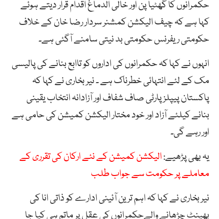
حکمرانوں کا گھٹیا پن اور خالی الدماغ اقدام قرار دیتے ہوئے
کہا ہے کہ چیف الیکشن کمشنر سردار رضا خان کے خلاف
حکومتی ریفرنس حکومتی بد نیتی سامنے آگئی ہے۔
انہوں نے کہا کہ حکمرانوں کی اداروں کو تاابع بنانے کی پالیسی
مک کے لئے انتہائی خطرناک ہے ۔ نیر بخاری نے کہا کہ
پاکستان پیپلز پارٹی صاف شفاف اور آزادانہ انتخاب یقینی
بنانے کیلئے آزاد اور خود مختار الیکشن کمیشن کی حامی ہے
اور رہے گی۔
یہ بھی پڑھیے:
الیکشن کمیشن کے نئے ارکان کی تقرری کے
معاملے پر حکومت سے جواب طلب
نیر بخاری نے کہا کہ اہم ترین آئینی ادارے کو ذاتی انا کی
بھینٹ چڑھانے والےحکمرانوں کی عقل پر ماتم ہی کیا جا