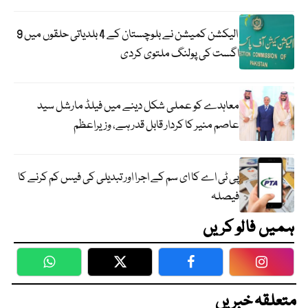
الیکشن کمیشن نے بلوچستان کے 4 بلدیاتی حلقوں میں 9
اگست کی پولنگ ملتوی کردی
معاہدے کو عملی شکل دینے میں فیلڈ مارشل سید
عاصم منیر کا کردار قابل قدر ہے، وزیراعظم
پی ٹی اے کا ای سم کے اجرا اور تبدیلی کی فیس کم کرنے کا
فیصلہ
ہمیں فالو کریں
WhatsApp
Twitter
Facebook
Faceboo
متعلقہ خبریں