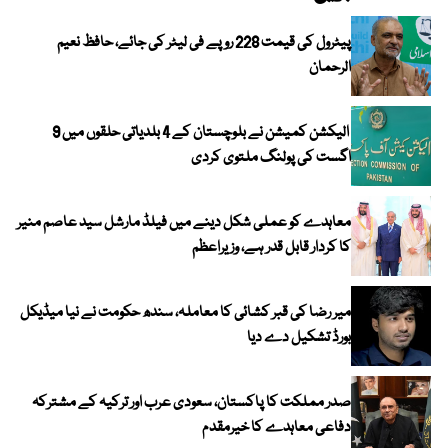
پیٹرول کی قیمت 228 روپے فی لیٹر کی جائے، حافظ نعیم
الرحمان
الیکشن کمیشن نے بلوچستان کے 4 بلدیاتی حلقوں میں 9
اگست کی پولنگ ملتوی کردی
معاہدے کو عملی شکل دینے میں فیلڈ مارشل سید عاصم منیر
کا کردار قابل قدر ہے، وزیراعظم
میر رضا کی قبر کشائی کا معاملہ، سندھ حکومت نے نیا میڈیکل
بورڈ تشکیل دے دیا
صدر مملکت کا پاکستان، سعودی عرب اور ترکیہ کے مشترکہ
دفاعی معاہدے کا خیرمقدم