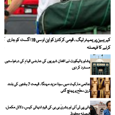
کیریبین پریمیئر لیگ ، قومی کرکٹرز کو این او سی 19 اگست کو جاری
آز
کرنے کا فیصلہ
چھی
پشاور ہائیکورٹ نے افغان شہریوں کی عارضی قیام کی درخواستیں
مسترد کر دیں
عالمی مارکیٹ میں سونا مزید مہنگا ، قیمت 7 ہفتوں کی بلند
ترین سطح پر پہنچ گئی
بانی پی ٹی آئی اور بشریٰ بی بی کی قیدِ تنہائی کیس، دلائل مکمل،
فیصلہ محفوظ