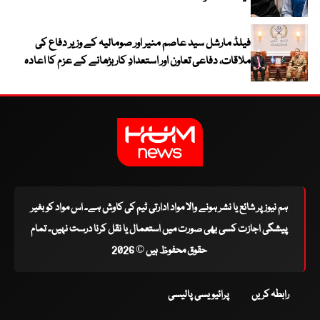
فیلڈ مارشل سید عاصم منیر اور صومالیہ کے وزیر دفاع کی
ملاقات، دفاعی تعاون اور استعدادِ کار بڑھانے کے عزم کا اعادہ
ہم نیوز پر شائع یا نشر ہونے والا مواد ادارتی ٹیم کی کاوش ہے۔ اس مواد کو بغیر
پیشگی اجازت کسی بھی صورت میں استعمال یا نقل کرنا درست نہیں۔ تمام
حقوق محفوظ ہیں © 2026
رابطہ کریں
پرائیویسی پالیسی