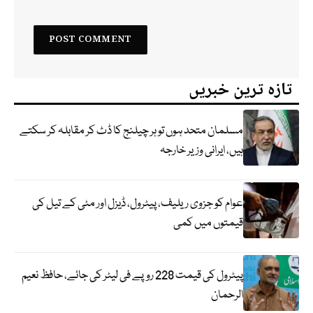
تازہ ترین خبریں
مسلمان متحد ہوں تو ہر چیلنج کا ڈٹ کر مقابلہ کر سکتے
ہیں، ایرانی وزیر خارجہ
عوام کو جزوی ریلیف، پیٹرول، ڈیزل اور مٹی کے تیل کی
قیمتوں میں کمی
پیٹرول کی قیمت 228 روپے فی لیٹر کی جائے، حافظ نعیم
الرحمان