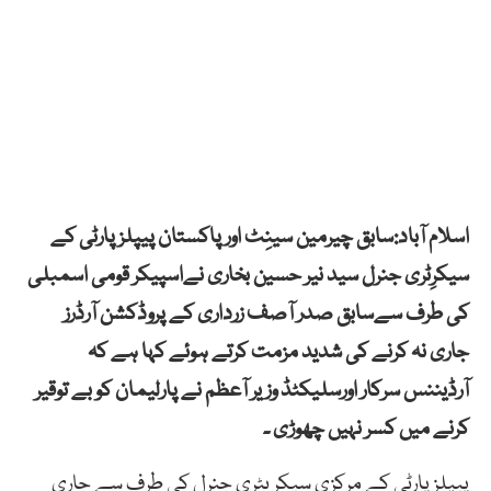
اسلام آباد:سابق چیرمین سینِٹ اور پاکستان پیپلز پارٹی کے
سیکرِٹری جنرل سید نیر حسین بخاری نےاسپیکر قومی اسمبلی
کی طرف سےسابق صدر آصف زرداری کے پروڈکشن آرڈرز
جاری نہ کرنے کی شدید مزمت کرتے ہوئے کہا ہے کہ
آرڈیننس سرکار اورسلیکٹڈ وزیر آعظم نے پارلیمان کو بے توقیر
کرنے میں کسر نہیں چھوڑی ۔
پیپلزپارٹی کے مرکزی سیکریٹری جنرل کی طرف سے جاری