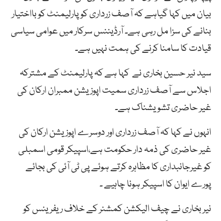
بیان میں کہا گیاہے کہ آصف زرداری کو پارلیمنٹ کو بااختیار
بنانے کی سزا مل رہی ہے۔ آرڈیننس سرکار میں عوامی سیاسی
قیادت کا سامنا کرنے کی ہمت نہیں ہے۔
سید نیر حسین بخاری نے کہا ہے کہ پارلیمنٹ کے مشترکہ
اجلاس سے آصف زرداری سمیت اپوزیشن ممبران ارکان کی
غیر حاضری تشویشناک ہے۔
انہوں نے کہا کہ آصف زرداری اور دوسرے اپوزیشن ارکان کی
غیر حاضری کی ذمہ دار حکومت ہے،اسپیکر قومی اسمبلی
کو غیرجانبداری کا مظاہرہ کرتے ہوئے پی ٹی آئی کی بجائے
پورے ایوان کا اسپیکر ہونا چاہیے ۔
نیر بخاری نے چیف الیکشن کمشنر کے خلاف ریفرینس کو