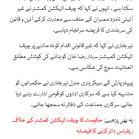
سکتا ہے ۔ انہوں نے کہا کہ چیف الیکشن کمشنر نے غیر
آئینی نامزد ممبران کے حلف سے معذرت کرکے آئین و قانون
کی سربلندی کا فریضہ سرانجام دیاہے۔
نیر بخاری نے کہا کہ غیر قانونی اقدام کو نہ ماننے پر چیف
الیکشن کمیشنر سردار رضا خان کو ہٹانے کی کوشش مطلق
العنانیت سوچ کی عکاسی ہے۔
پیپلزپارٹی کے سیکریٹری جنرل نیر بخاری نے حکمرانوں کو
متنبہہ کیا ہے کہ سرکاری اداروں کو قومی ادارے رہنے دیا
جائے، سرکاری جماعت کے دفاتر نہ سمجھا جائے۔
یہ بھی پڑھیے:
حکومت کا چیف الیکشن کمشنر کے خلاف
ریفرنس دائر کرنے کا فیصلہ