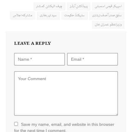
اسپیکر قومی اسمبلی
پروڈکشن آرڈرز
چیف الیکشن کمشنر
سابق صدر آصف زرداری
سلیکٹڈ حکومت
سید نیر بخاری
مشترکہ اجلاس
وزیراعظم عمران خان
LEAVE A REPLY
Save my name, email, and website in this browser
for the next time I comment.