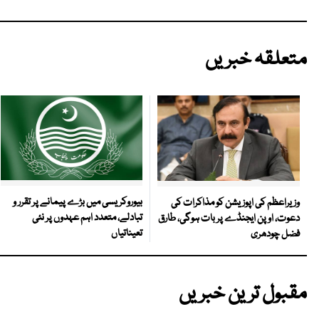
متعلقہ خبریں
بیوروکریسی میں بڑے پیمانے پر تقرر و
وزیراعظم کی اپوزیشن کو مذاکرات کی
تبادلے، متعدد اہم عہدوں پر نئی
دعوت، اوپن ایجنڈے پر بات ہوگی، طارق
تعیناتیاں
فضل چودھری
مقبول ترین خبریں