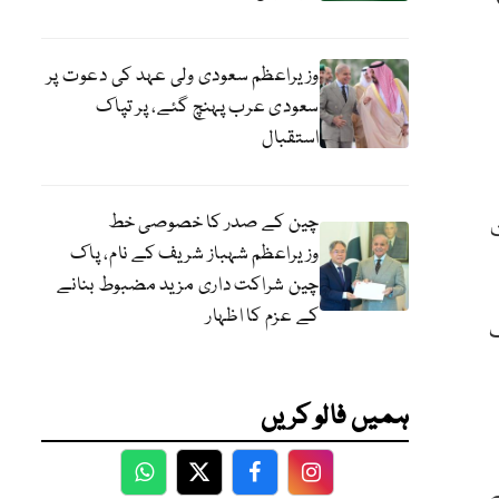
وزیراعظم سعودی ولی عہد کی دعوت پر
سعودی عرب پہنچ گئے، پر تپاک
استقبال
چین کے صدر کا خصوصی خط
وزیراعظم شہباز شریف کے نام، پاک
چین شراکت داری مزید مضبوط بنانے
کے عزم کا اظہار
ہمیں فالو کریں
ے
WhatsApp
Twitter
Facebook
Facebook