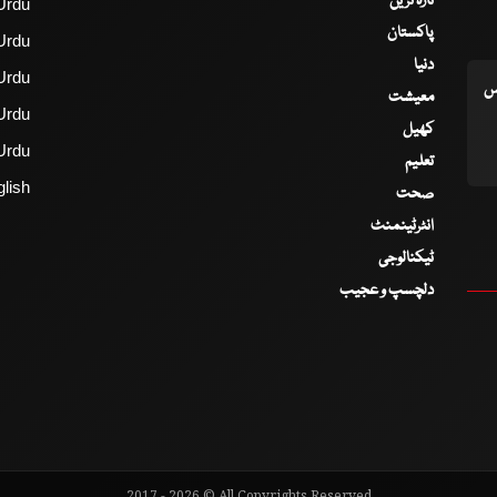
تازہ ترین
Urdu
پاکستان
Urdu
دنیا
Urdu
اس
معیشت
Urdu
کھیل
Urdu
تعلیم
lish
صحت
انٹرٹینمنٹ
ٹیکنالوجی
دلچسپ و عجیب