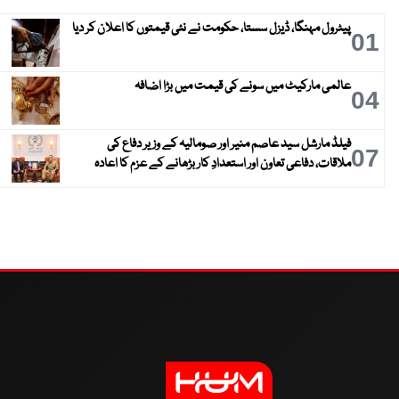
پیٹرول مہنگا، ڈیزل سستا، حکومت نے نئی قیمتوں کا اعلان کر دیا
01
عالمی مارکیٹ میں سونے کی قیمت میں بڑا اضافہ
04
فیلڈ مارشل سید عاصم منیر اور صومالیہ کے وزیر دفاع کی
07
ملاقات، دفاعی تعاون اور استعدادِ کار بڑھانے کے عزم کا اعادہ