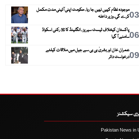
موجودہ نظام کہیں نہیں جا رہا، حکومت اپنی آئینی مدت مکمل
0
کرے گی، وزیر داخلہ
پاکستان کیخلاف ٹیسٹ سیریز ، انگلینڈ کا 16 رکنی اسکواڈ
0
سامنے آ گیا
عمران خان اور بشریٰ بی بی سے جیل میں ملاقات کیلئے
0
درخواست دائر
یزی سیکشنز
Pakistan News in 