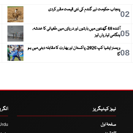
پنجاب حکومت نے گندم کی نئی قیمت مقرر کردی
3
02
آئندہ 48 گھنٹوں میں بارشوں اور دریاؤں میں طغیانی کا خدشہ،
6
05
ہنگامی تیاریاں تیز
ویمنز ایشیا کپ 2026، پاکستان اور بھارت کا مقابلہ دبئی میں ہو
9
08
گا
نیوز کیٹیگریز
انگر
صفحۂ اول
Urdu