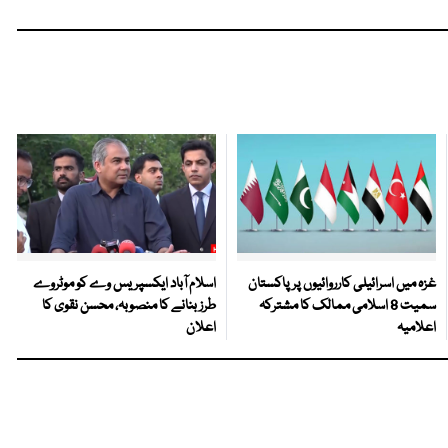
غزہ میں اسرائیلی کارروائیوں پر پاکستان
اسلام آباد ایکسپریس وے کو موٹروے
سمیت 8 اسلامی ممالک کا مشترکہ
طرز بنانے کا منصوبہ، محسن نقوی کا
اعلامیہ
اعلان