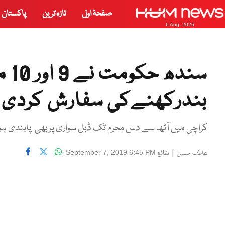
صفحۂ اول
تازہ ترین
پاکستان
6 Aug, 2026
سند
بندرکھنےکی سفارش کردی
کراچی میں آٹھ سے دس محرم تک ڈبل سواری پربھی پابندی ہ
|
شائع
September 7, 2019 6:45 PM
عاطف حسین