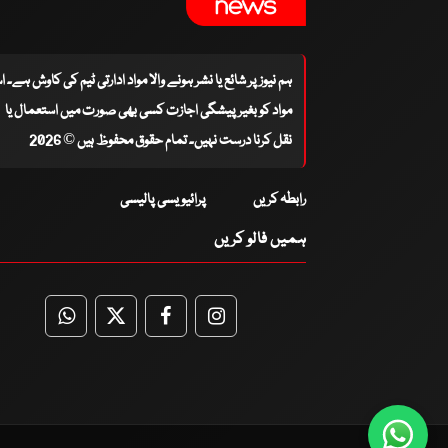
ہم نیوز پر شائع یا نشر ہونے والا مواد ادارتی ٹیم کی کاوش ہے۔ 
مواد کو بغیر پیشگی اجازت کسی بھی صورت میں استعمال یا
نقل کرنا درست نہیں۔ تمام حقوق محفوظ ہیں © 2026
رابطہ کریں
پرائیویسی پالیسی
ہمیں فالو کریں
WhatsApp
Twitter
Facebook
Facebook