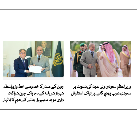
وزیراعظم سعودی ولی عہد کی دعوت پر
چین کے صدر کا خصوصی خط وزیراعظم
سعودی عرب پہنچ گئے، پر تپاک استقبال
شہباز شریف کے نام، پاک چین شراکت
داری مزید مضبوط بنانے کے عزم کا اظہار