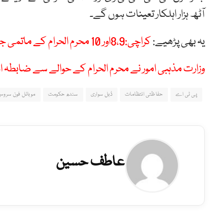
آٹھ ہزار اہلکار تعینات ہوں گے۔
یہ بھی پڑھیے:
کراچی:8،9اور 10 محرم الحرام کے ماتمی جلوسوں کے حوالے سے متبادل روٹ پلا ن جاری
وزارت مذہبی امور نے محرم الحرام کے حوالے سے ضابطہ ا
پی ٹی اے
حفاظتی انتظامات
ڈبل سواری
سندھ حکومت
موبائل فون سرو
عاطف حسین