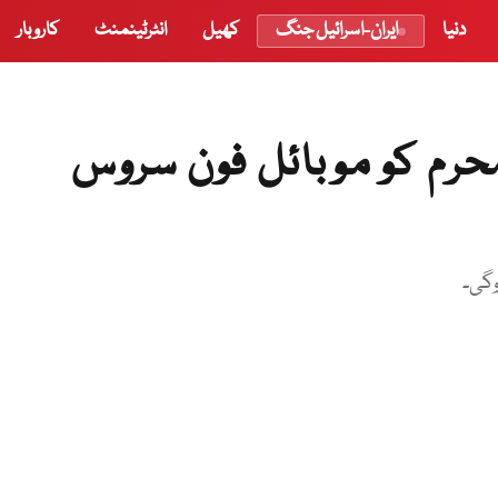
دنیا
ایران-اسرائیل جنگ
کھیل
انٹرٹینمنٹ
کاروبار
ھ حکومت نے 9 اور 10 محرم کو موبائل فون سروس
وگی۔