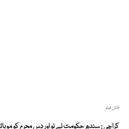
فائل فوٹو
کراچی : سندھ حکومت نے نو اور دس محرم کو موب