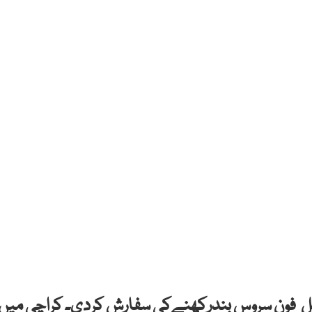
ائل فون سروس بندرکھنےکی سفارش کردی۔ کراچی میں