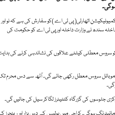
ہوگی۔
میونیکیشن اتھارٹی( پی ٹی اے )کو سفارش کی ہے کہ نو اور
خلہ سندھ نے وزارت داخلہ اور پی ٹی اے کو حکومت کی
 سروس معطلی کیلئے علاقوں کی نشاندہی کرنے کی ہدایت
 موبائل سروس معطل رکھی جائے گی۔ آٹھ سے دس محرم تک
گی۔
کزی جلوسوں کی گزرگاہ کنٹینرز لگاکر سیل کی جائیں گی۔
انیٹرنگ ہوگی۔ کراچی میں پولیس کے دس ہزار اور رینجرز ک