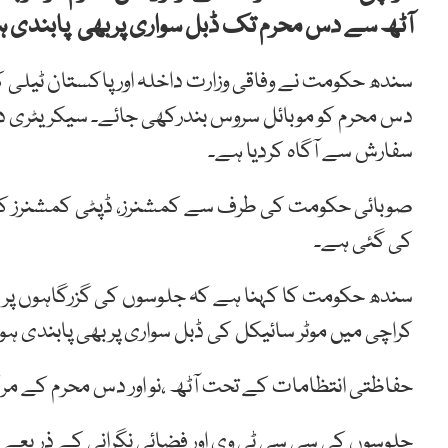
آٹھ سے دس محرم تک ڈبل سواری پربھی پابندی 
سندھ حکومت نے وفاقی وزارت داخلہ اور پاکستان ٹیلی ک
دس محرم کو موبائل سروس بندرکھی جائے۔ سیکریٹری دا
سفارش سے آگاہ کردیا ہے۔
صوبائی حکومت کی طرف سے کمشنرز، ڈپٹی کمشنرز کو
کی گئی ہے۔
سندھ حکومت کا کہنا ہے کہ جلوسوں کی گزرگاہوں پر
کراچی میں موٹر سائیکل کی ڈبل سواری پر بھی پابندی ہو
حفاظتی انتظامات کے تحت آٹھ ،نو اور دس محرم کے مر
جلوسوں کی سی سی ٹی وی اور فضائی نگرانی کے ذریعے م