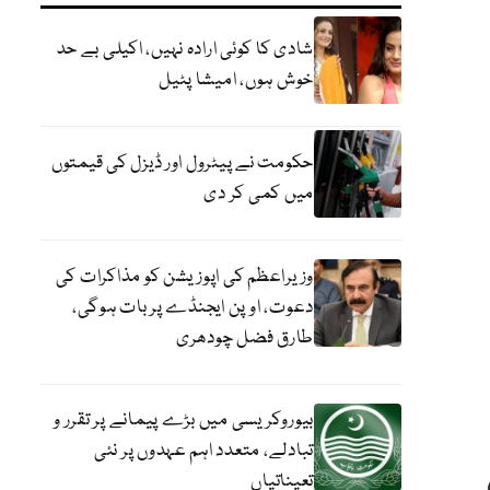
شادی کا کوئی ارادہ نہیں، اکیلی بے حد
خوش ہوں، امیشا پٹیل
حکومت نے پیٹرول اور ڈیزل کی قیمتوں
میں کمی کر دی
وزیراعظم کی اپوزیشن کو مذاکرات کی
دعوت، اوپن ایجنڈے پر بات ہوگی،
طارق فضل چودھری
بیوروکریسی میں بڑے پیمانے پر تقرر و
تبادلے، متعدد اہم عہدوں پر نئی
تعیناتیاں