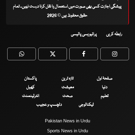
پیشگی اجازت کسی بھی صورت میں استعمال یا نقل کرنا درست نہیں۔ تمام
حقوق محفوظ ہیں © 2026
رابطہ کریں
پرائیویسی پالیسی
WhatsApp
Twitter
Facebook
Faceboo
صفحۂ اول
تازہ ترین
پاکستان
دنیا
معیشت
کھیل
تعلیم
صحت
انٹرٹینمنٹ
ٹیکنالوجی
دلچسپ و عجیب
Pakistan News in Urdu
Sports News in Urdu