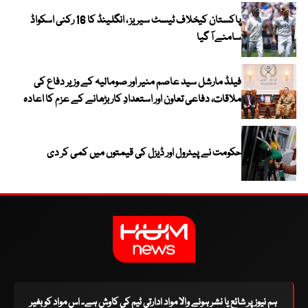
پاکستان کیخلاف ٹیسٹ سیریز ، انگلینڈ کا 16 رکنی اسکواڈ
سامنے آ گیا
فیلڈ مارشل سید عاصم منیر اور صومالیہ کے وزیر دفاع کی
ملاقات، دفاعی تعاون اور استعدادِ کار بڑھانے کے عزم کا اعادہ
حکومت نے پیٹرول اور ڈیزل کی قیمتوں میں کمی کر دی
ہم نیوز پر شائع یا نشر ہونے والا مواد ادارتی ٹیم کی کاوش ہے۔ اس مواد کو بغیر