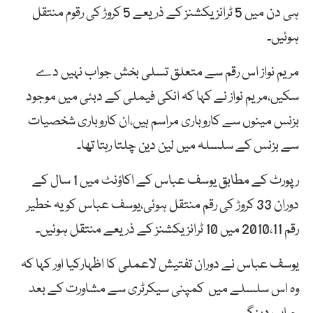
ہی دن میں 5 ٹرانزیکشنز کے ذریعے 5 کروڑ کی رقوم منتقل
ہوئیں۔
مریم نواز اس رقم سے متعلق تسلی بخش جواب نہیں دے
سکیں،مریم نواز نے کہا کہ انکی فیملی کے دبئی میں موجود
بزنس مینوں سے کاروباری مراسم ہیں،ان کاروباری شخصیات
سے بزنس کے سلسلہ میں لین دین چلتا رہتا تھا۔
رپورٹ کے مطابق یوسف عباس کے اکاؤنٹ میں 1 سال کے
دوران 33 کروڑ کی رقم منتقل ہوئی،یوسف عباس کو یہ خطیر
رقم 2010،11 میں 10 ٹرانزیکشنز کے ذریعے منتقل ہوئیں۔
یوسف عباس نے دوران تفتیش لاعملی کا اظہارکیا اور کہا کہ
وہ اس سلسلے میں کمپنی سیکرٹری سے مشاورت کے بعد