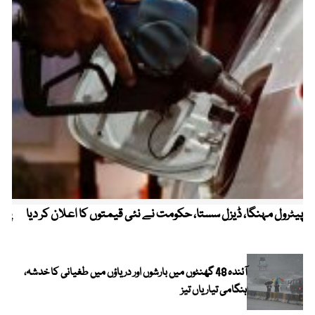
پیٹرول مہنگا، ڈیزل سستا، حکومت نے نئی قیمتوں کا اعلان کر دیا
پنج
آئندہ 48 گھنٹوں میں بارشوں اور دریاؤں میں طغیانی کا خدشہ،
ہنگامی تیاریاں تیز