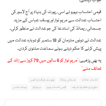
جواب دینگے۔
قومی احتساب بیورو نے اسی رپورٹ کی بنیاد پر آج لاہور کی
احتساب عدالت سے مریم نواز اور یوسف عباس کے مزید
جسمانی ریمانڈ کی استدعا کی جو عدالت نے منظور کرلی۔
عدالت نے دونوں ملزمان کو 18 ستمبر کو دوبارہ عدالت میں
پیش کرنے کا حکم دیتے ہوئے سماعت ملتوی کردی۔
یہ بھی پڑھیے:
’مریم نواز کو 6 سالوں میں 79 کروڑ سے زائد کے
تحائف ملے‘
احتساب عدالت
جسمانی ریمانڈ
چوہدری شوگر ملز کیس
سابق وزیراعظم نواز شریف
قومی احتساب بیورو
مریم نواز
یوسف عباس