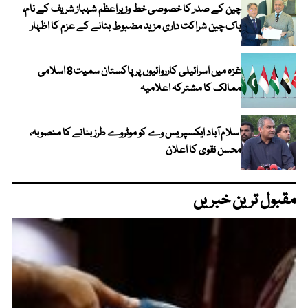
چین کے صدر کا خصوصی خط وزیراعظم شہباز شریف کے نام،
پاک چین شراکت داری مزید مضبوط بنانے کے عزم کا اظہار
غزہ میں اسرائیلی کارروائیوں پر پاکستان سمیت 8 اسلامی
ممالک کا مشترکہ اعلامیہ
اسلام آباد ایکسپریس وے کو موٹروے طرز بنانے کا منصوبہ،
محسن نقوی کا اعلان
مقبول ترین خبریں