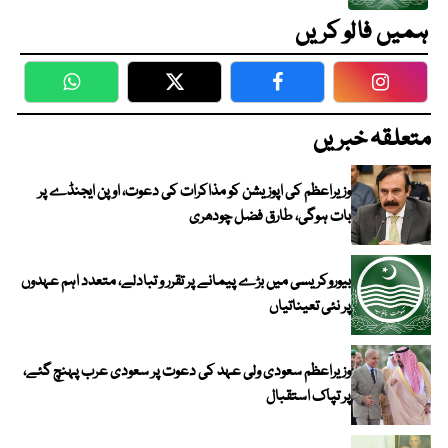
ہمیں فالو کریں
WhatsApp
Twitter
Facebook
Faceboo
متعلقہ خبریں
وزیراعظم کی اپوزیشن کو مذاکرات کی دعوت، اوپن ایجنڈے پر
بات ہوگی، طارق فضل چودھری
بیوروکریسی میں بڑے پیمانے پر تقرر و تبادلے، متعدد اہم عہدوں
پر نئی تعیناتیاں
وزیراعظم سعودی ولی عہد کی دعوت پر سعودی عرب پہنچ گئے،
پر تپاک استقبال