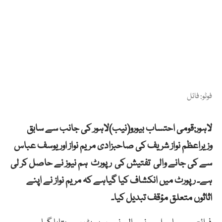
فوٹو: فائل
لاہور:قومی احتساب بیورو(نیب)لاہور کی جانب سے سابق
وزیراعظم نواز شریف کی صاحبزادی مریم نواز اور یوسف عباس
سے کی جانے والی تفتیش کی رپورٹ ہم نیوز نے حاصل کر لی
ہے۔ رپورٹ میں انکشاف کیا گیاہے کہ مریم نواز نے اپنے
اثاثوں متعلق مؤقف تبدیل کیا۔