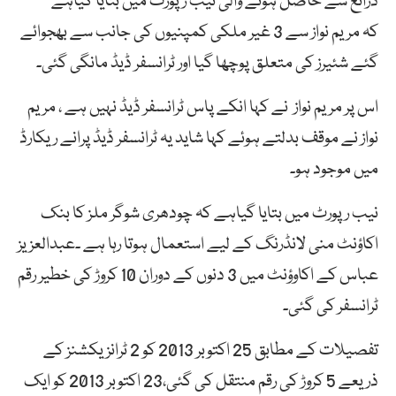
ذرائع سے حاصل ہونے والی نیب رپورٹ میں بتایا گیاہے
کہ مریم نواز سے 3 غیر ملکی کمپنیوں کی جانب سے بھجوائے
گئے شئیرز کی متعلق پوچھا گیا اور ٹرانسفر ڈیڈ مانگی گئی۔
اس پر مریم نواز نے کہا انکے پاس ٹرانسفر ڈیڈ نہیں ہے ، مریم
نواز نے موقف بدلتے ہوئے کہا شاید یہ ٹرانسفر ڈیڈ پرانے ریکارڈ
میں موجود ہو۔
نیب رپورٹ میں بتایا گیاہے کہ چودھری شوگر ملز کا بنک
اکاؤنٹ منی لانڈرنگ کے لیے استعمال ہوتا رہا ہے ۔عبدالعزیز
عباس کے اکاوؤنٹ میں 3 دنوں کے دوران 10 کروڑ کی خطیر رقم
ٹرانسفر کی گئی۔
تفصیلات کے مطابق 25 اکتوبر 2013 کو 2 ٹرانزیکشنز کے
ذریعے 5 کروڑ کی رقم منتقل کی گئی،23 اکتوبر 2013 کو ایک