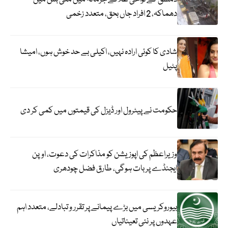
دھماکہ، 2 افراد جاں بحق، متعدد زخمی
شادی کا کوئی ارادہ نہیں، اکیلی بے حد خوش ہوں، امیشا
پٹیل
حکومت نے پیٹرول اور ڈیزل کی قیمتوں میں کمی کر دی
وزیراعظم کی اپوزیشن کو مذاکرات کی دعوت، اوپن
ایجنڈے پر بات ہوگی، طارق فضل چودھری
بیوروکریسی میں بڑے پیمانے پر تقرر و تبادلے، متعدد اہم
عہدوں پر نئی تعیناتیاں