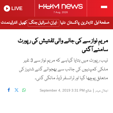
LIVE
7 Aug, 2026
صفحۂ اول
تازہ ترین
پاکستان
دنیا
ایران-اسرائیل جنگ
کھیل
انٹرٹینمنٹ
مریم نواز سے کی جانے والی تفتیش کی رپورٹ
سامنے آگئی
نیب رپورٹ میں بتایا گیاہے کہ مریم نواز سے 3 غیر
ملکی کمپنیوں کی جانب سے بھجوائے گئے شئیرز کی
متعلق پوچھا گیا اور ٹرانسفر ڈیڈ مانگی گئی۔
|
شائع
September 4, 2019 3:31 PM
اجلال حیدر