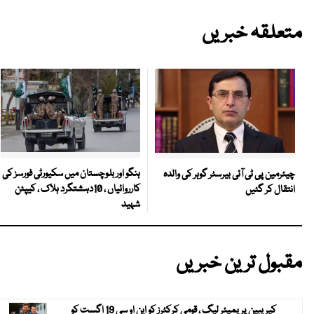
متعلقہ خبریں
ہنگو اور بلوچستان میں سکیورٹی فورسز کی
چیئرمین پی ٹی آئی بیرسٹر گوہر کی والدہ
کارروائیاں ، 10دہشتگرد ہلاک ، کیپٹن
انتقال کر گئیں
شہید
مقبول ترین خبریں
کیریبین پریمیئر لیگ ، قومی کرکٹرز کو این او سی 19 اگست کو