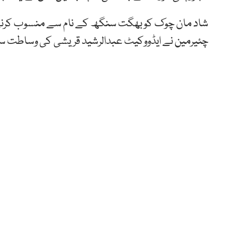
شاد مان چوک کو بھگت سنگھ کے نام سے منسوب کرن
چئیرمین نے ایڈووکیٹ عبدالرشید قریشی کی وساطت سے