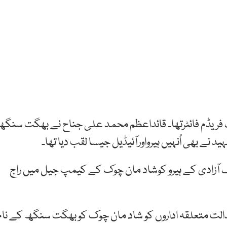
فریڈم فائٹرتھا۔ قائداعظم محمد علی جناح نے بھگت سنگھ
 نے بھی اُنہیں ہیرواورآئیڈیل جیسا لقب دیا تھا۔
گ آزادی کے ہیرو کوشاد مان چوک کے کیمپ جیل میں راج
لت متعلقہ اداروں کو شاد مان چوک کو بھگت سنگھ کے نام