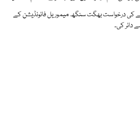
ے کی درخواست بھگت سنگھ میموریل فائونڈیشن کے
 دائر کی۔