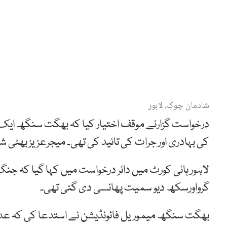
شادمان چوک، لاہور
درخواست گزارنے موقف اختیار کیا کہ بھگت سنگھ ایک 
کی بہادری اور جرات کی تائید کی تھی۔ میجرعزیز بھٹی شہید
لاہور ہائی کورٹ میں دائر درخواست میں کہا گیا کہ جن
گرواورسکھ دیو سمیت پھانسی دی گئی تھی۔
بھگت سنگھ میموریل فائونڈیشن نے استدعا کی کہ عدا