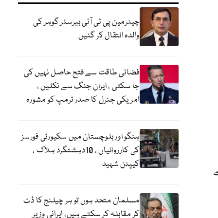
چیئرمین پی ٹی آئی بیرسٹر گوہر کی
والدہ انتقال کر گئیں
فضائی طاقت سے فتح حاصل نہیں کی
جا سکتی ، ایران جنگ سے نکلیں ،
امریکی جنرل کا صدر ٹرمپ کو مشورہ
ہنگو اور بلوچستان میں سکیورٹی فورسز
کی کارروائیاں ، 10دہشتگرد ہلاک ،
کیپٹن شہید
مسلمان متحد ہوں تو ہر چیلنج کا ڈٹ
کر مقابلہ کر سکتے ہیں، ایرانی وزیر