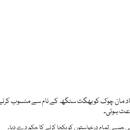
 شاد مان چوک کو بھگت سنگھ کے نام سے منسوب کرنے
اعت ہوئی۔
 جیسی تمام درخواستوں کو یکجا کرنے کا حکم دے دیا۔