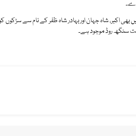
دے۔
ھی اکبر، شاہ جہان اور بہادر شاہ ظفر کے نام سے سڑکوں کو
گت سنگھ روڈ موجود ہے۔