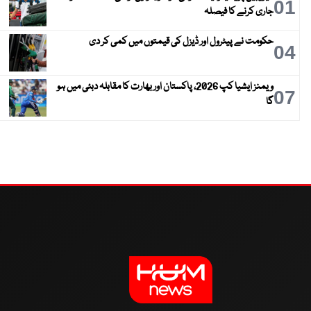
01
جاری کرنے کا فیصلہ
حکومت نے پیٹرول اور ڈیزل کی قیمتوں میں کمی کر دی
04
ویمنز ایشیا کپ 2026، پاکستان اور بھارت کا مقابلہ دبئی میں ہو
07
گا