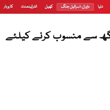
دنیا
ایران-اسرائیل جنگ
کھیل
انٹرٹینمنٹ
کاروبار
گھ سے منسوب کرنے کیلئے