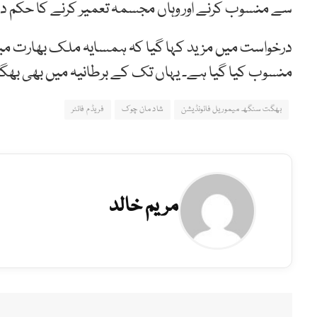
سے منسوب کرنے اور وہاں مجسمہ تعمیر کرنے کا حکم 
درخواست میں مزید کہا گیا کہ ہمسایہ ملک بھارت میں ب
منسوب کیا گیا ہے۔ یہاں تک کے برطانیہ میں بھی بھ
بھگت سنگھ میموریل فائونڈیشن
شاد مان چوک
فریڈم فائٹر
مریم خالد