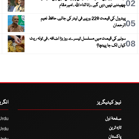
3
02
چھیننے نہیں دیں گے ، رانا ثناء اللہ ، امیر مقام
پیٹرول کی قیمت 228 روپے فی لیٹر کی جائے، حافظ نعیم
6
05
الرحمان
سونے کی قیمت میں مسلسل تیسرے روز بڑا اضافہ ، فی تولہ ریٹ
9
08
کہاں تک جا پہنچا؟
نیوز کیٹیگریز
انگر
صفحۂ اول
Urdu
تازہ ترین
Urdu
پاکستان
Urdu