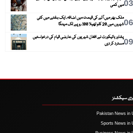
0
میں کمی
ملک بھر میں آٹے کی قیمت میں اضافہ، ایک ہفتے میں کئی
0
شہروں میں 20 کلو تھیلا 100 روپے تک مہنگا
پشاور ہائیکورٹ نے افغان شہریوں کی عارضی قیام کی درخواستیں
0
مسترد کر دیں
یزی سیکشنز
Pakistan News in 
Sports News in 
Business News in 