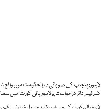
لاہور: پنجاب کے صوبائی دارالحکومت میں واقع
کے لیے دائر درخواست پرلاہور ہائی کورٹ میں سم
لاہور ہائی کورٹ کے جسٹس شاہد جمیل خان نے ایک ہی