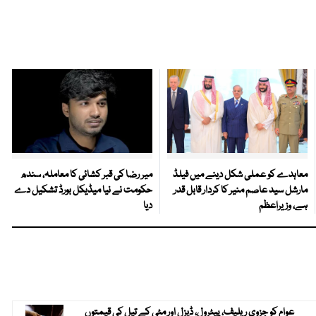
معاہدے کو عملی شکل دینے میں فیلڈ
میر رضا کی قبر کشائی کا معاملہ، سندھ
مارشل سید عاصم منیر کا کردار قابل قدر
حکومت نے نیا میڈیکل بورڈ تشکیل دے
ہے، وزیراعظم
دیا
عوام کو جزوی ریلیف، پیٹرول، ڈیزل اور مٹی کے تیل کی قیمتوں