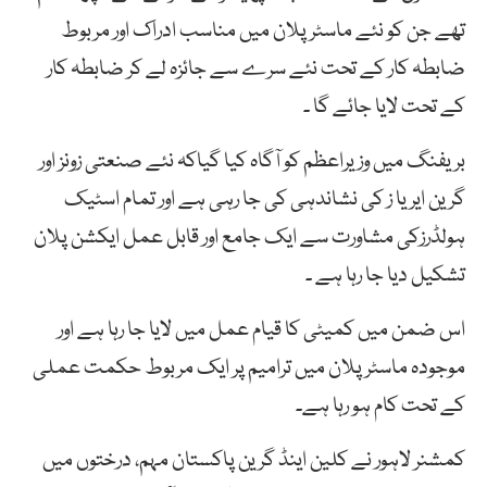
تھے جن کو نئے ماسٹر پلان میں مناسب ادراک اور مربوط
ضابطہ کار کے تحت نئے سرے سے جائزہ لے کر ضابطہ کار
کے تحت لایا جائے گا ۔
بریفنگ میں وزیراعظم کو آگاہ کیا گیاکہ نئے صنعتی زونز اور
گرین ایریا ز کی نشاندہی کی جا رہی ہے اور تمام اسٹیک
ہولڈرزکی مشاورت سے ایک جامع اور قابل عمل ایکشن پلان
تشکیل دیا جا رہا ہے ۔
اس ضمن میں کمیٹی کا قیام عمل میں لایا جا رہا ہے اور
موجودہ ماسٹر پلان میں ترامیم پر ایک مربوط حکمت عملی
کے تحت کام ہو رہا ہے۔
کمشنر لاہور نے کلین اینڈ گرین پاکستان مہم، درختوں میں