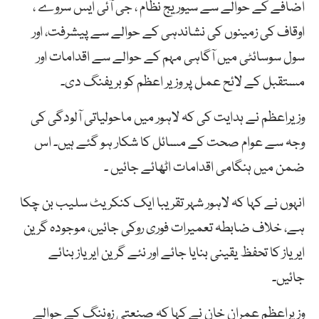
اضافے کے حوالے سے سیوریج نظام ، جی آئی ایس سروے ،
اوقاف کی زمینوں کی نشاندہی کے حوالے سے پیشرفت، اور
سول سوسائٹی میں آگاہی مہم کے حوالے سے اقدامات اور
مستقبل کے لائح عمل پر وزیر اعظم کو بریفنگ دی۔
وزیراعظم نے ہدایت کی کہ لاہور میں ماحولیاتی آلودگی کی
وجہ سے عوام صحت کے مسائل کا شکار ہو گئے ہیں۔ اس
ضمن میں ہنگامی اقدامات اٹھائے جائیں ۔
انہوں نے کہا کہ لاہور شہر تقریبا ایک کنکریٹ سلیب بن چکا
ہے، خلاف ضابطہ تعمیرات فوری روکی جائیں، موجودہ گرین
ایریاز کا تحفظ یقینی بنایا جائے اور نئے گرین ایریاز بنائے
جائیں۔
وزیراعظم عمران خان نے کہا کہ صنعتی زوننگ کے حوالے