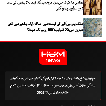
عالمی مارکیٹ میں سونا مزید مہنگا ، قیمت 7 ہفتوں کی بلند
ترین سطح پر پہنچ گئی
ملک بھر میں آٹے کی قیمت میں اضافہ، ایک ہفتے میں کئی
شہروں میں 20 کلو تھیلا 100 روپے تک مہنگا
ہم نیوز پر شائع یا نشر ہونے والا مواد ادارتی ٹیم کی کاوش ہے۔ اس مواد کو بغیر
پیشگی اجازت کسی بھی صورت میں استعمال یا نقل کرنا درست نہیں۔ تمام
حقوق محفوظ ہیں © 2026