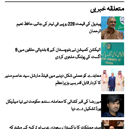
متعلقہ خبریں
پیٹرول کی قیمت 228 روپے فی لیٹر کی جائے، حافظ نعیم
الرحمان
الیکشن کمیشن نے بلوچستان کے 4 بلدیاتی حلقوں میں 9
اگست کی پولنگ ملتوی کردی
معاہدے کو عملی شکل دینے میں فیلڈ مارشل سید عاصم منیر
کا کردار قابل قدر ہے، وزیراعظم
میر رضا کی قبر کشائی کا معاملہ، سندھ حکومت نے نیا میڈیکل
بورڈ تشکیل دے دیا
صدر مملکت کا پاکستان، سعودی عرب اور ترکیہ کے مشترکہ