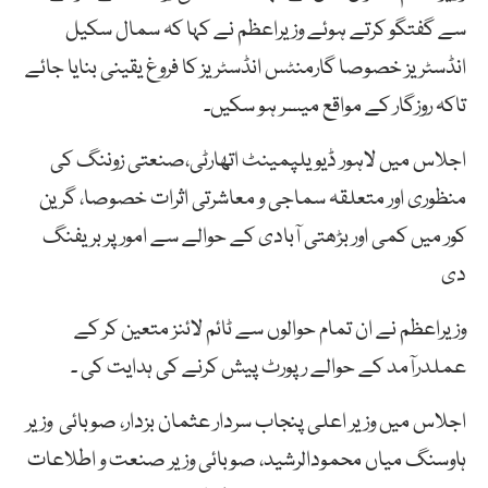
سے گفتگو کرتے ہوئے وزیراعظم نے کہا کہ سمال سکیل
انڈسٹریز خصوصا گارمنٹس انڈسٹریز کا فروغ یقینی بنایا جائے
تاکہ روزگار کے مواقع میسر ہو سکیں۔
اجلاس میں لاہور ڈیویلپمینٹ اتھارٹی،صنعتی زوننگ کی
منظوری اور متعلقہ سماجی و معاشرتی اثرات خصوصا، گرین
کور میں کمی اور بڑھتی آبادی کے حوالے سے امور پر بریفنگ
دی
وزیراعظم نے ان تمام حوالوں سے ٹائم لائنز متعین کر کے
عملدرآمد کے حوالے رپورٹ پیش کرنے کی ہدایت کی ۔
اجلاس میں وزیر اعلی پنجاب سردار عثمان بزدار، صوبائی وزیر
ہاوسنگ میاں محمودالرشید، صوبائی وزیر صنعت و اطلاعات