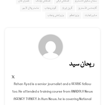
سمال سکیل انڈسٹریز
صنعتی ترقی
صنعتی زوننگ
عمران خان
گارمنٹس انڈسٹریز
گرین ایریاز
گورنر پنجاب
ماسٹر پلان لاہور
مشیر تجارت
وزیراعظم
وزیراعلی پنجاب
ریحان سید
X
(Twitter)
Rehan Syed is a senior journalist and a SESRIC fellow
too. He attended a training course from ANADOLU News
AGENCY TURKEY. In Hum News, he is covering National