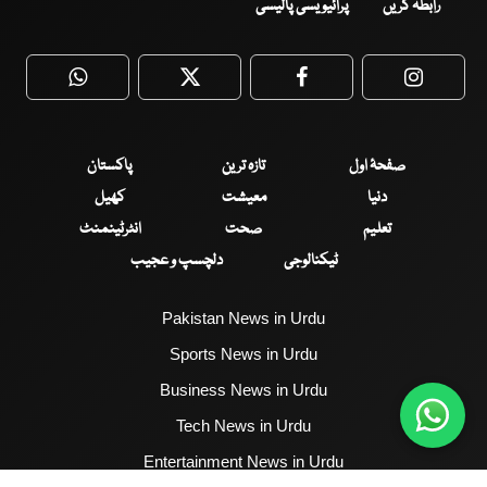
رابطہ کریں
پرائیویسی پالیسی
WhatsApp
Twitter
Facebook
Faceboo
صفحۂ اول
تازہ ترین
پاکستان
دنیا
معیشت
کھیل
تعلیم
صحت
انٹرٹینمنٹ
ٹیکنالوجی
دلچسپ و عجیب
Pakistan News in Urdu
Sports News in Urdu
Business News in Urdu
Tech News in Urdu
Entertainment News in Urdu