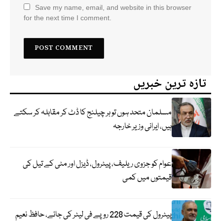
Save my name, email, and website in this browser
for the next time I comment.
تازہ ترین خبریں
مسلمان متحد ہوں تو ہر چیلنج کا ڈٹ کر مقابلہ کر سکتے
ہیں، ایرانی وزیر خارجہ
عوام کو جزوی ریلیف، پیٹرول، ڈیزل اور مٹی کے تیل کی
قیمتوں میں کمی
پیٹرول کی قیمت 228 روپے فی لیٹر کی جائے، حافظ نعیم