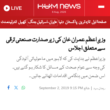
LIVE
8 Aug, 2026
صفحۂ اول
تازہ ترین
پاکستان
دنیا
ایران-اسرائیل جنگ
کھیل
انٹرٹینمنٹ
وزیرِ اعظم عمران خان کی زیر صدارت صنعتی ترقی
سے متعلق اجلاس
وزیراعظم نے ہدایت کی کہ لاہور میں ماحولیاتی آلودگی
کی وجہ سے عوام صحت کے مسائل کا شکار ہو گئے ہیں۔
اس ضمن میں ہنگامی اقدامات اٹھائے جائیں ۔
|
شائع
September 2, 2019 9:15 PM
ریحان سید