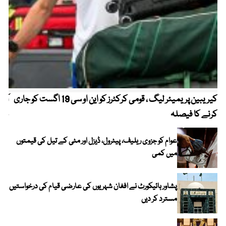
کیریبین پریمیئر لیگ ، قومی کرکٹرز کو این او سی 19 اگست کو جاری
آز
کرنے کا فیصلہ
چھی
عوام کو جزوی ریلیف، پیٹرول، ڈیزل اور مٹی کے تیل کی قیمتوں
میں کمی
پشاور ہائیکورٹ نے افغان شہریوں کی عارضی قیام کی درخواستیں
مسترد کر دیں