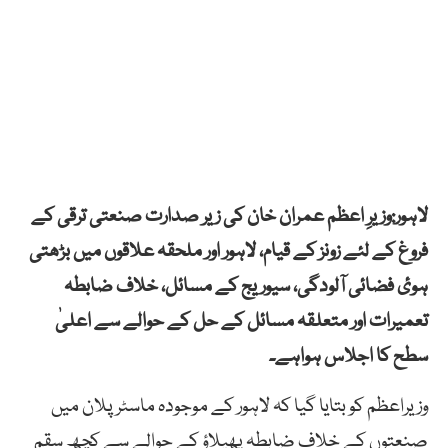
لاہور:وزیرِ اعظم عمران خان کی زیر صدارت صنعتی ترقی کے
فروغ کے لئے زونز کے قیام، لاہور اور ملحقہ علاقوں میں بڑھتی
ہوئ فضائی آلودگی، سیوریج کے مسائل، خلاف ضابطہ
تعمیرات اور متعلقہ مسائل کے حل کے حوالے سے اعلیٰ
سطح کا اجلاس ہواہے۔
وزیراعظم کو بتایا گیا کہ لاہور کے موجودہ ماسٹر پلان میں
صنعتوں کے خلاف ضابطہ پھیلاؤ کے حوالے سے کچھ سقم