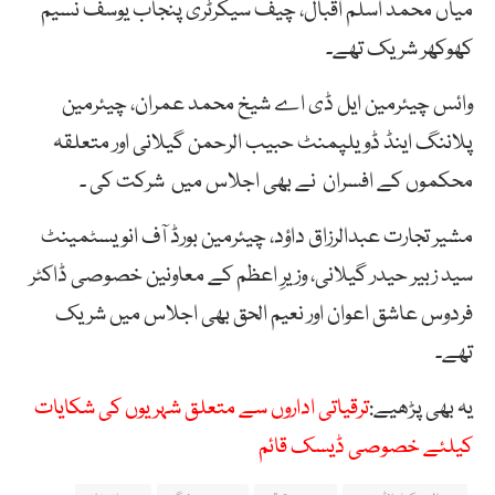
میاں محمد اسلم اقبال، چیف سیکرٹری پنجاب یوسف نسیم
کھوکھر شریک تھے۔
وائس چیئرمین ایل ڈی اے شیخ محمد عمران، چیئرمین
پلاننگ اینڈ ڈویلپمنٹ حبیب الرحمن گیلانی اور متعلقہ
محکموں کے افسران نے بھی اجلاس میں شرکت کی ۔
مشیر تجارت عبدالرزاق داؤد، چیئرمین بورڈ آف انویسٹمینٹ
سید زبیر حیدر گیلانی، وزیرِ اعظم کے معاونین خصوصی ڈاکٹر
فردوس عاشق اعوان اور نعیم الحق بھی اجلاس میں شریک
تھے۔
یہ بھی پڑھیے:
ترقیاتی اداروں سے متعلق شہریوں کی شکایات
کیلئے خصوصی ڈیسک قائم