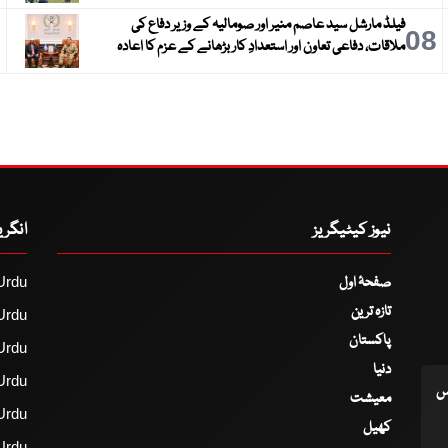
فیلڈ مارشل سید عاصم منیر اور صومالیہ کے وزیر دفاع کی
9
08
ملاقات، دفاعی تعاون اور استعدادِ کار بڑھانے کے عزم کا اعادہ
نیوز کیٹیگریز
انگر
صفحۂ اول
Urdu
تازہ ترین
Urdu
پاکستان
Urdu
دنیا
Urdu
اس
معیشت
Urdu
کھیل
Urdu