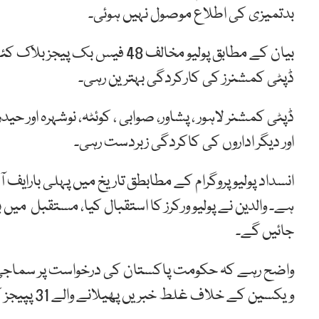
بدتمیزی کی اطلاع موصول نہیں ہوئی۔
ڈپٹی کمشنرز کی کارکردگی بہترین رہی۔
ڈپٹی کمشنر لاہور ، پشاور، صوابی ، کوئٹہ، نوشہرہ اور ح
اور دیگر اداروں کی کاکردگی زبردست رہی۔
انسداد پولیو پروگرام کے مطابطق تاریخ میں پہلی بارایف آئ
ہے۔ والدین نے پولیو ورکرز کا استقبال کیا، مستقبل میں 
جائیں گے۔
واضح رہے کہ حکومت پاکستان کی درخواست پر سماجی 
ویکسین کے خلاف غلط خبریں پھیلانے والے 31 پپیجز کو بلاک کر دیا ہے۔