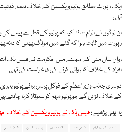
ایک رپورٹ مطابق پولیو ویکسین کے خلاف بیمار ذہنیت 
تھی۔
ان لوگوں نے الزام عائد کیا کہ پولیو کے قطرے پینے کی 
رپورٹ میں ثابت ہوا کہ گلے میں مونگ پھلی کا دانہ 
رواں سال مئی کے مہینے میں حکومت نے فیس بک انتظ
افراد کے خلاف کارروائی کرنے کی درخواست کی تھی۔
دوسری جانب وزیر اعظم کے فوکل پرسن برائے پولیو بابر ب
کے خلاف لڑیں گے جو پولیو مہم کو سبوتاژ کرنا چاہتے ہیں
یہ بھی پڑھیے:
فیس بک نے پولیو ویکسین کے خلاف جھوٹا پ
انسداد پولیو پروگرام
بابر بن عطا
باقاعدہ مہم
پولیو ویکسین
غلط خبریں