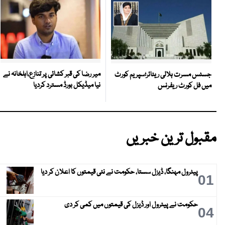
میر رضا کی قبر کشائی پر تنازع،اہلخانہ نے
جسٹس مسرت ہلالی ریٹائر؛سپریم کورٹ
نیا میڈیکل بورڈ مسترد کردیا
میں فل کورٹ ریفرنس
مقبول ترین خبریں
پیٹرول مہنگا، ڈیزل سستا، حکومت نے نئی قیمتوں کا اعلان کر دیا
01
حکومت نے پیٹرول اور ڈیزل کی قیمتوں میں کمی کر دی
04