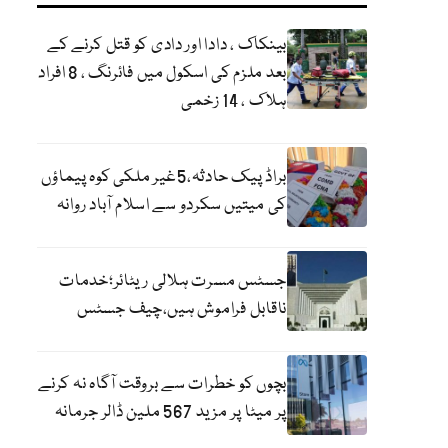
بینکاک ، دادا اور دادی کو قتل کرنے کے
بعد ملزم کی اسکول میں فائرنگ ، 8 افراد
ہلاک ، 14 زخمی
براڈ پیک حادثہ،5غیر ملکی کوہ پیماؤں
کی میتیں سکردو سے اسلام آباد روانہ
جسٹس مسرت ہلالی ریٹائر؛خدمات
ناقابل فراموش ہیں،چیف جسٹس
بچوں کو خطرات سے بروقت آگاہ نہ کرنے
پر میٹا پر مزید 567 ملین ڈالر جرمانہ