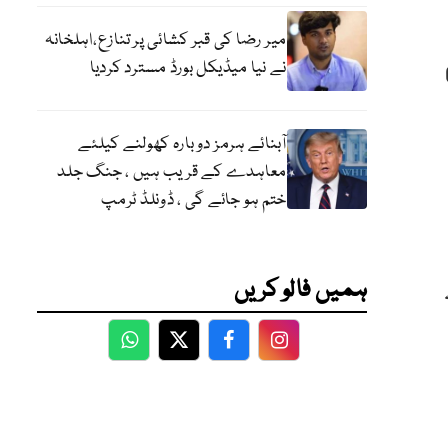
میر رضا کی قبر کشائی پر تنازع،اہلخانہ
نے نیا میڈیکل بورڈ مسترد کردیا
 مطابق 46اضلاع میں سے 6
آبنائے ہرمز دوبارہ کھولنے کیلئے
معاہدے کے قریب ہیں ، جنگ جلد
ختم ہو جائے گی ، ڈونلڈ ٹرمپ
ہمیں فالو کریں
WhatsApp
Twitter
Facebook
Facebook