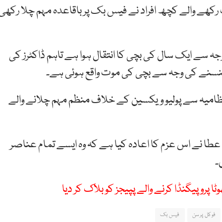
رکھے والے کچھ افراد نے فیس بک پر باقاعدہ مہم چلا رکھی
وجہ سے ایک سال کی بچی کا انتقال ہوا ہے تاہم ڈاکٹرز کی
پھنسنے کی وجہ سے بچی کی موت واقع ہوئی ہے۔
امیہ سے پولیو ویکسین کے خلاف منظم مہم چلانے والے
ن عطا نے اس عزم کا اعادہ کیا ہے کہ وہ ایسے تمام عناصر
۔
روپیگنڈا کرنے والے پپیجز کو بلاک کر دیا
فوکل پرسن
فیس بک