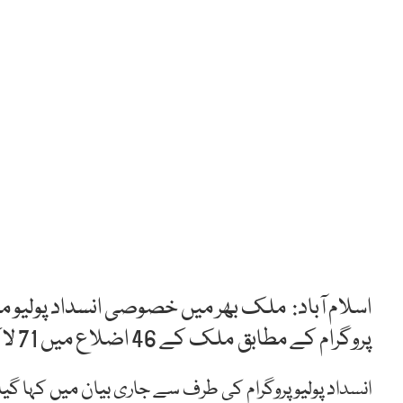
اسلام آباد: ملک بھر میں خصوصی انسداد پولیو مہم
پروگرام کے مطابق ملک کے 46 اضلاع میں 71 لاکھ بچوں کو کامیابی سے قطرے پلائے گئے۔
انسداد پولیو پروگرام کی طرف سے جاری بیان میں کہا