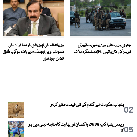
جنوبی وزیرستان اور دیر میں سکیورٹی
وزیراعظم کی اپوزیشن کو مذاکرات کی
فورسز کی کارروائیاں ، 10دہشتگرد ہلاک
دعوت، اوپن ایجنڈے پر بات ہوگی، طارق
فضل چودھری
پنجاب حکومت نے گندم کی نئی قیمت مقرر کردی
3
02
ویمنز ایشیا کپ 2026، پاکستان اور بھارت کا مقابلہ دبئی میں ہو
6
05
گا