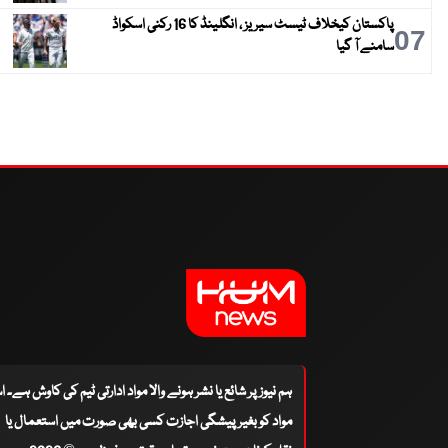
پاکستان کیخلاف ٹیسٹ سیریز ، انگلینڈ کا 16 رکنی اسکواڈ
07
سامنے آ گیا
ہم نیوز پر شائع یا نشر ہونے والا مواد ادارتی ٹیم کی کاوش ہے۔ 
مواد کو بغیر پیشگی اجازت کسی بھی صورت میں استعمال یا