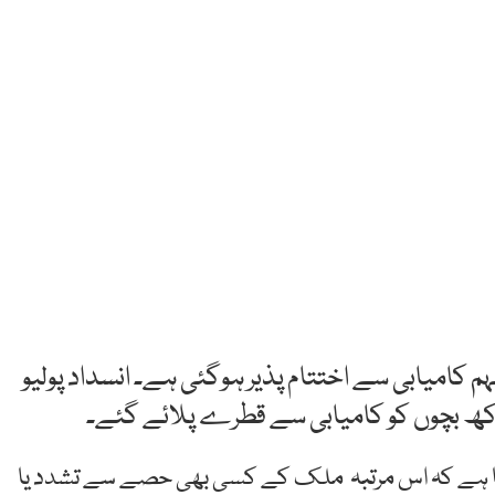
 کامیابی سے اختتام پذیر ہوگئی ہے۔ انسداد پولیو
 گیا ہے کہ اس مرتبہ ملک کے کسی بھی حصے سے تشدد یا