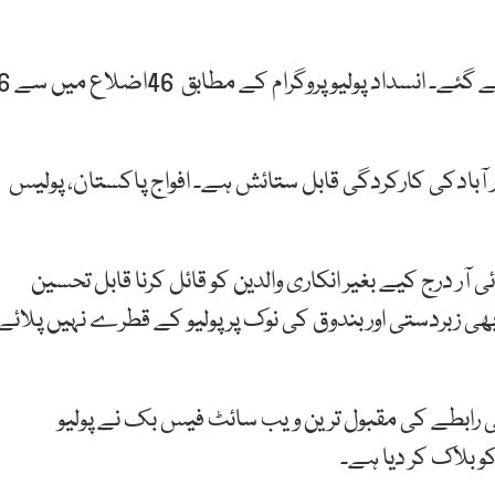
بیان کے مطابق پولیو مخالف 48 فیس بک پیجز بلاک کئے گئے۔ انسداد پولیو پروگرام کے
یدر آبادکی کارکردگی قابل ستائش ہے۔ افواج پاکستان، پولیس
ی آر درج کیے بغیر انکاری والدین کو قائل کرنا قابل تحسین
بھی زبردستی اور بندوق کی نوک پر پولیو کے قطرے نہیں پلائے
رابطے کی مقبول ترین ویب سائٹ فیس بک نے پولیو