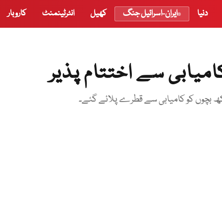
دنیا
ایران-اسرائیل جنگ
کھیل
انٹرٹینمنٹ
کاروبار
میابی سے اختتام پذیر