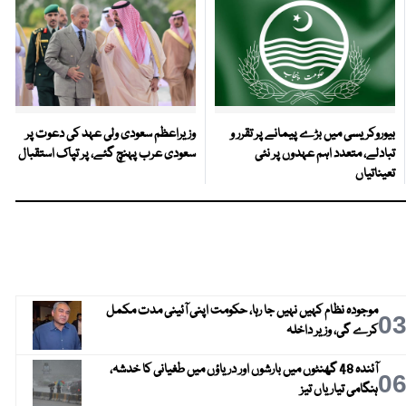
بیوروکریسی میں بڑے پیمانے پر تقرر و
وزیراعظم سعودی ولی عہد کی دعوت پر
تبادلے، متعدد اہم عہدوں پر نئی
سعودی عرب پہنچ گئے، پر تپاک استقبال
تعیناتیاں
موجودہ نظام کہیں نہیں جا رہا، حکومت اپنی آئینی مدت مکمل
0
کرے گی، وزیر داخلہ
آئندہ 48 گھنٹوں میں بارشوں اور دریاؤں میں طغیانی کا خدشہ،
0
ہنگامی تیاریاں تیز