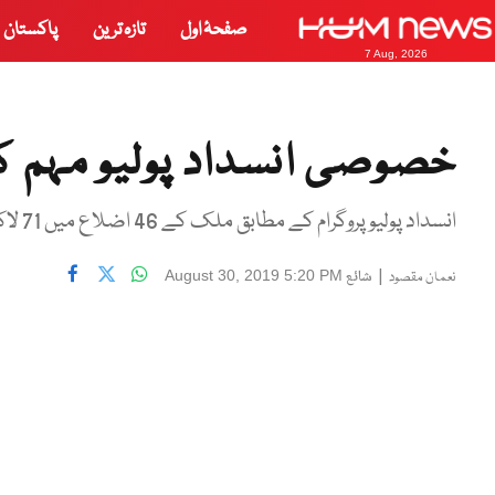
صفحۂ اول
تازہ ترین
پاکستان
7 Aug, 2026
خصوصی انسداد پولیو مہم کا
انسداد پولیو پروگرام کے مطابق ملک کے 46 اضلاع میں 71 لاکھ بچوں کو کامیابی سے قطرے پلائے گئے۔
|
شائع
August 30, 2019 5:20 PM
نعمان مقصود