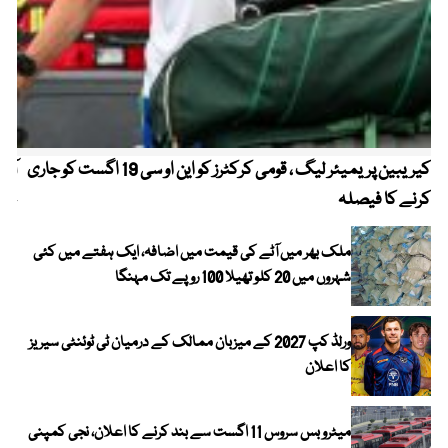
کیریبین پریمیئر لیگ ، قومی کرکٹرز کو این او سی 19 اگست کو جاری
آز
کرنے کا فیصلہ
چھی
ملک بھر میں آٹے کی قیمت میں اضافہ، ایک ہفتے میں کئی
شہروں میں 20 کلو تھیلا 100 روپے تک مہنگا
ورلڈ کپ 2027 کے میزبان ممالک کے درمیان ٹی ٹوئنٹی سیریز
کا اعلان
میٹرو بس سروس 11 اگست سے بند کرنے کا اعلان، نجی کمپنی