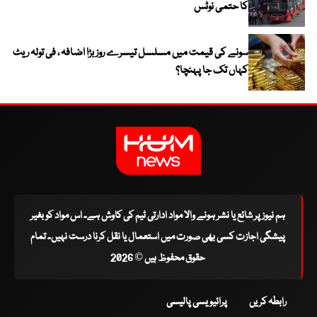
کا حتمی نوٹس
سونے کی قیمت میں مسلسل تیسرے روز بڑا اضافہ ، فی تولہ ریٹ
کہاں تک جا پہنچا؟
ہم نیوز پر شائع یا نشر ہونے والا مواد ادارتی ٹیم کی کاوش ہے۔ اس مواد کو بغیر
پیشگی اجازت کسی بھی صورت میں استعمال یا نقل کرنا درست نہیں۔ تمام
حقوق محفوظ ہیں © 2026
رابطہ کریں
پرائیویسی پالیسی