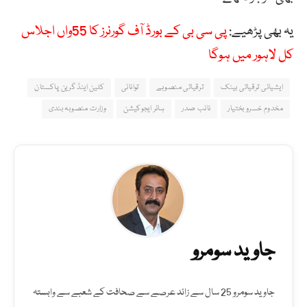
یہ بھی پڑھیے:
پی سی بی کے بورڈ آف گورنرز کا 55واں اجلاس
کل لاہور میں ہوگا
ایشیائی ترقیاتی بینک
ترقیاتی منصوبے
توانائی
کلین اینڈ گرین پاکستان
مخدوم خسرو بختیار
نائب صدر
ہائر ایجوکیشن
وزارت منصوبہ بندی
جاوید سومرو
جاوید سومرو 25 سال سے زائد عرصے سے صحافت کے شعبے سے وابستہ