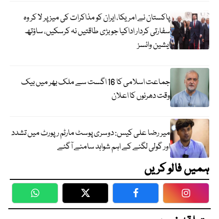
پاکستان نے امریکا، ایران کو مذاکرات کی میز پر لا کر وہ
سفارتی کردار اداکیا جو بڑی طاقتیں نہ کرسکیں، ساؤتھ
ایشین وائسز
جماعت اسلامی کا 16 اگست سے ملک بھر میں بیک
وقت دھرنوں کا اعلان
میر رضا علی کیس: دوسری پوسٹ مارٹم رپورٹ میں تشدد
اور گولی لگنے کے اہم شواہد سامنے آگئے
ہمیں فالو کریں
WhatsApp
Twitter
Facebook
Faceboo