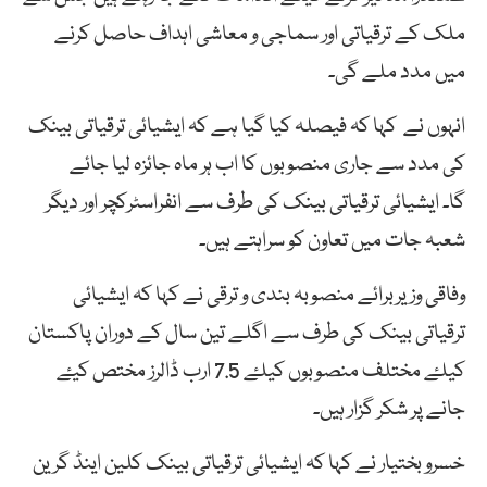
ملک کے ترقیاتی اور سماجی و معاشی اہداف حاصل کرنے
میں مدد ملے گی۔
انہوں نے کہا کہ فیصلہ کیا گیا ہے کہ ایشیائی ترقیاتی بینک
کی مدد سے جاری منصوبوں کا اب ہر ماہ جائزہ لیا جائے
گا۔ ایشیائی ترقیاتی بینک کی طرف سے انفراسٹرکچر اور دیگر
شعبہ جات میں تعاون کو سراہتے ہیں۔
وفاقی وزیربرائے منصوبہ بندی و ترقی نے کہا کہ ایشیائی
ترقیاتی بینک کی طرف سے اگلے تین سال کے دوران پاکستان
کیلۓ مختلف منصوبوں کیلۓ 7.5 ارب ڈالرز مختص کیۓ
جانے پر شکر گزار ہیں۔
خسرو بختیار نے کہا کہ ایشیائی ترقیاتی بینک کلین اینڈ گرین