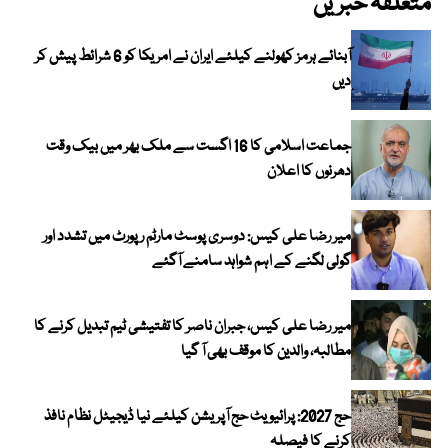
متعلقہ خبریں
آبنائے ہرمز کھولنے کیلئے ایران نے امریکا کو 6 شرائط پیش کر
دیں
جماعت اسلامی کا 16 اگست سے ملک بھر میں بیک وقت
دھرنوں کا اعلان
میر رضا علی کیس: دوسری پوسٹ مارٹم رپورٹ میں تشدد اور
گولی لگنے کے اہم شواہد سامنے آگئے
میر رضا علی کیس، جبران ناصر کا تفتیشی ٹیم تبدیل کرنے کا
مطالبہ، والدین کا موقف بھی آ گیا
حج 2027: پرائیویٹ حج آپریشن کیلئے نیا ڈیجیٹل نظام نافذ
کرنے کا فیصلہ