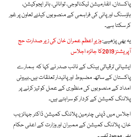
پاکستان، انفارمیشن ٹیکنالوجی، توانائی، ہائر ایجوکیشن،
ہاؤسنگ اور پانی کی فراہمی کے منصوبوں کیلۓ تعاون پر غور
کر سکتا ہے۔
یہ بھی پڑھیے:
وزیرِ اعظم عمران خان کی زیر صدارت حج
آپریشنز 2019کا جائزہ اجلاس
ایشیائی ترقیاتی بینک کے نائب صدر نے کہا کہ ہمارے
پاکستان کے ساتھ مضبوط اور پائیدار تعلقات ہیں۔بیرونی
امداد کے منصوبوں کی منظوری کے عمل کو تیز کرنے پر
پلاننگ کمیشن کے کردار کو سراہتے ہیں۔
اجلاس میں ڈپٹی چئرمین پلاننگ کمیشن ڈاکٹر جہانزیب
خان، پلاننگ کمیشن کے ممبران اور وزارت کے اعلی حکام
بھی موجود تھے۔