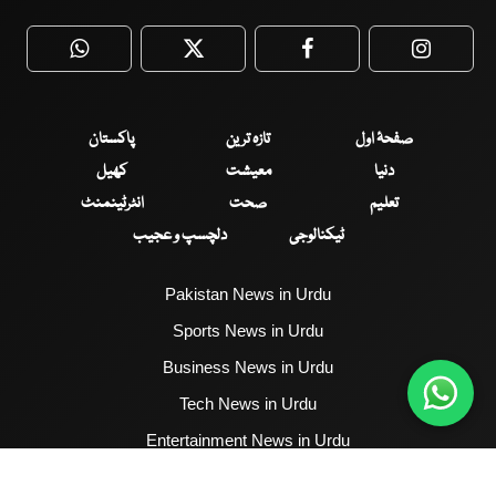
WhatsApp
Twitter
Facebook
Faceboo
صفحۂ اول
تازہ ترین
پاکستان
دنیا
معیشت
کھیل
تعلیم
صحت
انٹرٹینمنٹ
ٹیکنالوجی
دلچسپ و عجیب
Pakistan News in Urdu
Sports News in Urdu
Business News in Urdu
Tech News in Urdu
Entertainment News in Urdu
Health News in Urdu