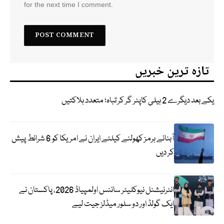
for the next time I comment.
تازہ ترین خبریں
یکے بعد دیگرے 2 ہیلی کاپٹر گر کر تباہ؛ متعدد ہلاکتیں
آبنائے ہرمز کھولنے کیلئے ایران نے امریکا کو 6 شرائط پیش
کر دیں
انٹرنیشنل نیوکلیئر سائنس اولمپیاڈ 2026، پاکستان نے
ایک گولڈ اور دو سلور میڈلز جیت لیے