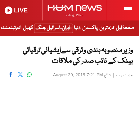
LIVE
9 Aug, 2026
صفحۂ اول
تازہ ترین
پاکستان
دنیا
ایران-اسرائیل جنگ
کھیل
انٹرٹینمنٹ
وزیر منصوبہ بندی و ترقی سےایشیائی ترقیاتی
بینک کے نائب صدر کی ملاقات
|
شائع
August 29, 2019 7:21 PM
جاوید سومرو