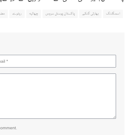
اسمگلنگ
بھارتی گٹکے
پاکستان پوسٹل سروس
چھالیہ
ریلوے
مضر
 comment.