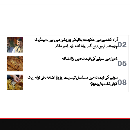
آزاد کشمیر میں حکومت بنانیکی پوزیشن میں ہیں ، مینڈیٹ
3
02
چھیننے نہیں دیں گے ، رانا ثناء اللہ ، امیر مقام
4 روز میں سونے کی قیمت میں بڑا اضافہ
6
05
سونے کی قیمت میں مسلسل تیسرے روز بڑا اضافہ ، فی تولہ ریٹ
9
08
کہاں تک جا پہنچا؟