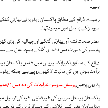
ہے۔
ریلوے ذرائع کے مطابق پاکستان ریلویز نے بھارتی گٹ
سروسز کے پارسل میں موجود تھا۔
مضر صحت نشہ آور بھارتی گٹکے اور چھالیہ کی بڑی کھ
پارسلز کی صورت میں نشہ آور گٹکے بلوچستان سے س
ذرائع کے مطابق اکبر ایکسپریس میں شامل پاکستان پو
برآمد ہوئی جن کی مالیت لاکھوں روپے ہے جبکہ ریلوے 
یہ بھی پڑھیں
پوسٹل سروسز :اخراجات کی مد میں 71ملین روپے کارکارڈ غائب
پاکستان پوسٹل سروس کی غیر قانونی اشیا کی ترسیل م
اپنا سامان بغیر کسی تلاشی کے مسافر ٹرین کے ذریعے 