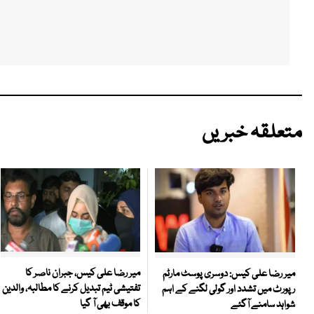
متعلقہ خبریں
میر رضا علی کیس، جبران ناصر کا
میر رضا علی کیس: دوسری پوسٹ مارٹم
تفتیشی ٹیم تبدیل کرنے کا مطالبہ، والدین
رپورٹ میں تشدد اور گولی لگنے کے اہم
کا موقف بھی آ گیا
شواہد سامنے آگئے