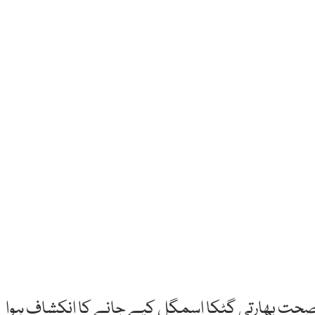
 صحت بھارتی گٹکا اسمگل کیے جانے کا انکشاف ہوا