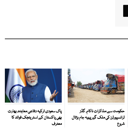
حکومت سے مذاکرات ناکام، گڈز
پاک سعودی ترکیہ دفاعی معاہدہ، بھارت
ٹرانسپورٹرز کی ملک گیر پہیہ جام ہڑتال
بھی پاکستان کے اسٹریٹجک فوائد کا
شروع
معترف