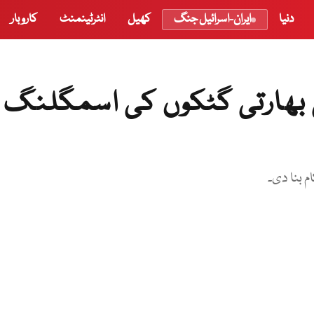
دنیا
ایران-اسرائیل جنگ
کھیل
انٹرٹینمنٹ
کاروبار
 بھارتی گٹکوں کی اسمگلنگ 
 بنا دی۔