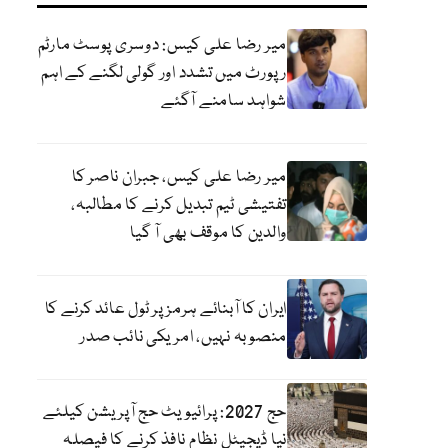
میر رضا علی کیس: دوسری پوسٹ مارٹم
رپورٹ میں تشدد اور گولی لگنے کے اہم
شواہد سامنے آگئے
میر رضا علی کیس، جبران ناصر کا
تفتیشی ٹیم تبدیل کرنے کا مطالبہ،
والدین کا موقف بھی آ گیا
ایران کا آبنائے ہرمز پر ٹول عائد کرنے کا
منصوبہ نہیں، امریکی نائب صدر
حج 2027: پرائیویٹ حج آپریشن کیلئے
نیا ڈیجیٹل نظام نافذ کرنے کا فیصلہ