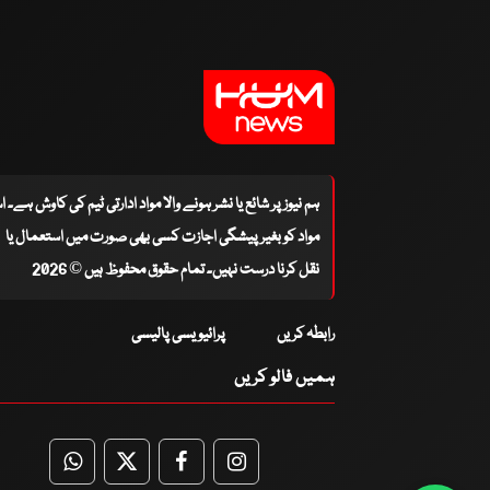
ہم نیوز پر شائع یا نشر ہونے والا مواد ادارتی ٹیم کی کاوش ہے۔ 
مواد کو بغیر پیشگی اجازت کسی بھی صورت میں استعمال یا
نقل کرنا درست نہیں۔ تمام حقوق محفوظ ہیں © 2026
رابطہ کریں
پرائیویسی پالیسی
ہمیں فالو کریں
WhatsApp
Twitter
Facebook
Facebook