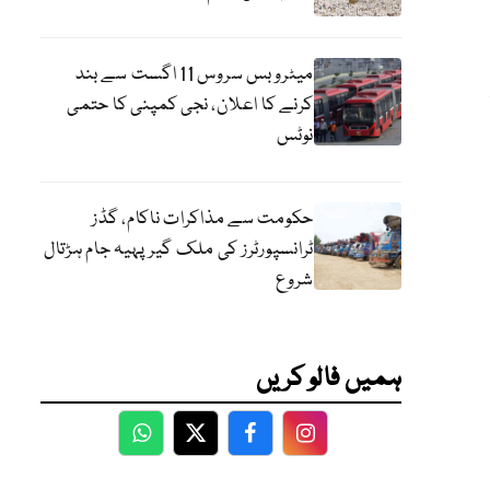
میٹرو بس سروس 11 اگست سے بند
کرنے کا اعلان، نجی کمپنی کا حتمی
نوٹس
حکومت سے مذاکرات ناکام، گڈز
ٹرانسپورٹرز کی ملک گیر پہیہ جام ہڑتال
شروع
ہمیں فالو کریں
WhatsApp
Twitter
Facebook
Facebook