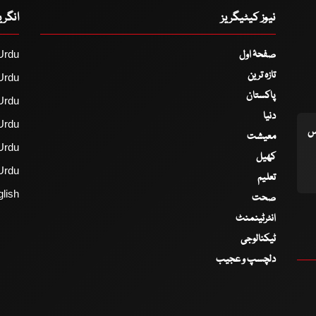
نیوز کیٹیگریز
انگر
صفحۂ اول
Urdu
تازہ ترین
Urdu
پاکستان
Urdu
دنیا
Urdu
اس
معیشت
Urdu
کھیل
Urdu
تعلیم
lish
صحت
انٹرٹینمنٹ
ٹیکنالوجی
دلچسپ و عجیب