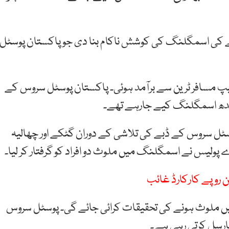
کے کی اسمگلنگ کی کوشش ناکام بنا دی جو پاکستان پوسٹل
یپ مسافر ٹرین سے برآمد ہوئی۔ پاکستان پوسٹل سروس کے
ندھ اسمگلنگ کیے جارہے تھے۔
سٹل سروس کے ڈبے کی تلاشی کے دوران گٹکے اور چھالیہ
پولیس نے اسمگلنگ میں ملوث دو افراد کو گرفتار کر لیا۔
یں ملوث ہونے کی تحقیقات کرائی جائے گی۔ پوسٹل سروس
پارسل کرتی رہی ہے۔