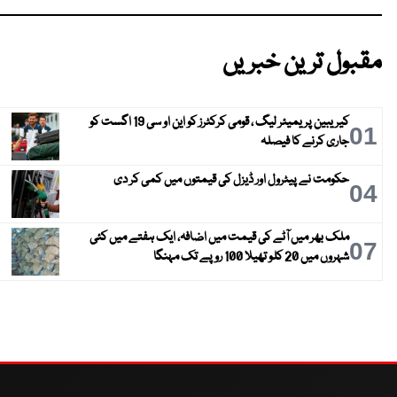
مقبول ترین خبریں
کیریبین پریمیئر لیگ ، قومی کرکٹرز کو این او سی 19 اگست کو
01
جاری کرنے کا فیصلہ
حکومت نے پیٹرول اور ڈیزل کی قیمتوں میں کمی کر دی
04
ملک بھر میں آٹے کی قیمت میں اضافہ، ایک ہفتے میں کئی
07
شہروں میں 20 کلو تھیلا 100 روپے تک مہنگا