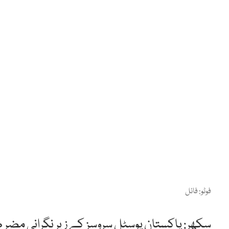
فوٹو: فائل
سکھر: پاکستان پوسٹل سروسز کے زیر نگرانی مضر