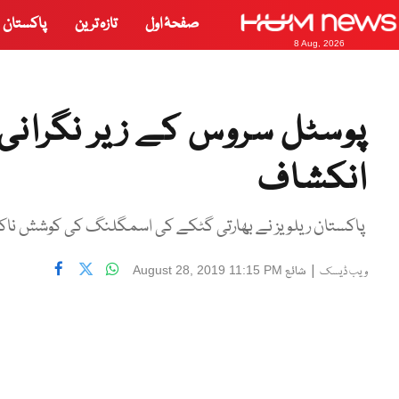
صفحۂ اول
تازہ ترین
پاکستان
8 Aug, 2026
پوسٹل سروس کے زیر نگرانی
انکشاف
پاکستان ریلویز نے بھارتی گٹکے کی اسمگلنگ کی کوشش ناکام
|
شائع
August 28, 2019 11:15 PM
ویب ڈیسک