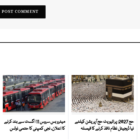
حج 2027: پرائیویٹ حج آپریشن کیلئے
میٹرو بس سروس 11 اگست سے بند کرنے
نیا ڈیجیٹل نظام نافذ کرنے کا فیصلہ
کا اعلان، نجی کمپنی کا حتمی نوٹس