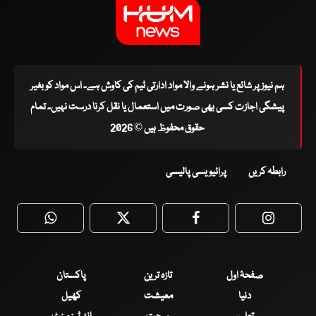
ہم نیوز پر شائع یا نشر ہونے والا مواد ادارتی ٹیم کی کاوش ہے۔ اس مواد کو بغیر
پیشگی اجازت کسی بھی صورت میں استعمال یا نقل کرنا درست نہیں۔ تمام
حقوق محفوظ ہیں © 2026
رابطہ کریں
پرائیویسی پالیسی
WhatsApp
Twitter
Facebook
Faceboo
صفحۂ اول
تازہ ترین
پاکستان
دنیا
معیشت
کھیل