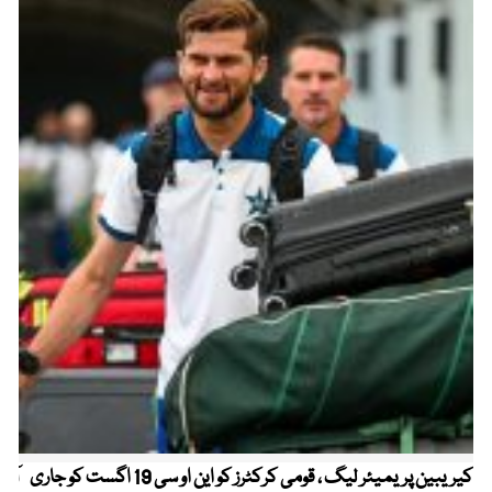
کیریبین پریمیئر لیگ ، قومی کرکٹرز کو این او سی 19 اگست کو جاری
آز