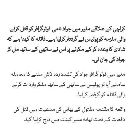
کراچی کے علاقے ملیر میں جواد نامی فوٹوگرافر کو قتل کرنے
والی ملزمہ کو پولیس نے گرفتار کرلیا ہے۔ قاتلہ کا کہنا ہے کہ
شادی کا وعدہ کر کے مکرنے پر اس نے ساتھی کے ساتھ مل کر
جواد کی جان لی۔
ملیر میں فوٹو گرافر جواد کی تشدد زدہ لاش ملنے کا معاملہ
سامنے آیا تو پولیس نے ساتھی کے ساتھ ملکر واردات کرنے
والی قاتلہ کو گرفتار کر لیا۔
واقعہ کا مقدمہ مقتول کے بھائی کی مدعیت میں قتل کی
دفعات کے تحت تھانہ ملیر کینٹ میں درج کرلیا گیا۔