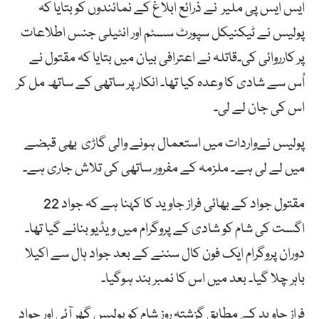
ایس ایس پی ملیر نے ذرائع ابلاغ کے نمائندوں کو بتایا کہ
پولیس نے ٹیکنیکل سپورٹ سسٹم اور انٹیلی جنس اطلاعات
پر کارروائی کی۔قاتلہ نے اعترافی بیان میں بتایا کہ مقتول نے
اُس سے شادی کا وعدہ کیا تھا۔ انکار پر ساتھی کے ساتھ مل کر
اس کی جان لے لی۔
پولیس نےواردات میں استعمال ہونے والی گاڑی بھی قبضے
میں لے لی ہے۔ ملزمہ کے مفرور ساتھی کی تلاش جاری ہے۔
مقتول جواد کے بھائی فراز جاوید کا کہنا ہے کہ جواد 22
اگست کی شام کو شادی کے پروگرام میں ویڈیو بنانے گیا تھا۔
دوران پروگرام ایک فون کال سننے کے بعد جواد ہال سے اکیلا
باہر چلا گیا۔ بعد میں اس کا نمبر بند ہوگیا۔
فراز جاوید کے مطابق گزشتہ روز شام کو پولیس گھر آئی اور جواد