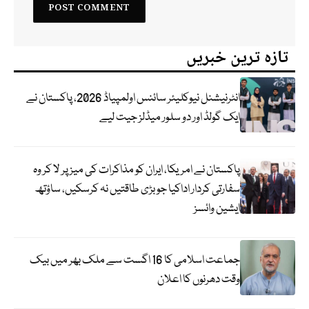
تازہ ترین خبریں
انٹرنیشنل نیوکلیئر سائنس اولمپیاڈ 2026، پاکستان نے
ایک گولڈ اور دو سلور میڈلز جیت لیے
پاکستان نے امریکا، ایران کو مذاکرات کی میز پر لا کر وہ
سفارتی کردار اداکیا جو بڑی طاقتیں نہ کرسکیں، ساؤتھ
ایشین وائسز
جماعت اسلامی کا 16 اگست سے ملک بھر میں بیک
وقت دھرنوں کا اعلان