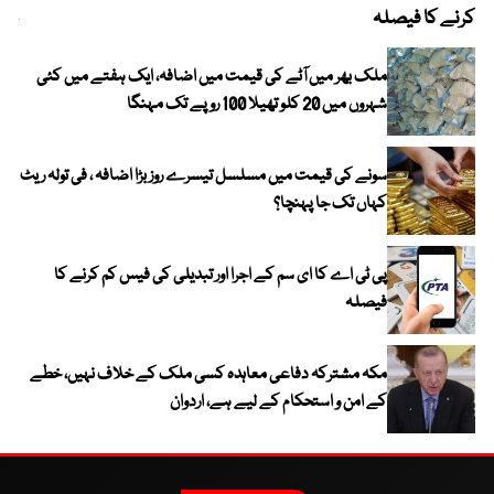
کرنے کا فیصلہ
چھی
ملک بھر میں آٹے کی قیمت میں اضافہ، ایک ہفتے میں کئی
شہروں میں 20 کلو تھیلا 100 روپے تک مہنگا
سونے کی قیمت میں مسلسل تیسرے روز بڑا اضافہ ، فی تولہ ریٹ
کہاں تک جا پہنچا؟
پی ٹی اے کا ای سم کے اجرا اور تبدیلی کی فیس کم کرنے کا
فیصلہ
مکہ مشترکہ دفاعی معاہدہ کسی ملک کے خلاف نہیں، خطے
کے امن و استحکام کے لیے ہے، اردوان