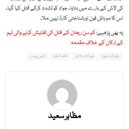
کی لاش کے بارے میں بتایا۔ جواد کو تشدد کرکے قتل کیا گیا۔
اس کا موبائل فون اورشناختی کارڈ نہیں ملا۔
یہ بھی پڑھیے:
کم سن ریحان کے قتل کی تفتیش کرنے والی ٹیم
کے ارکان کے خلاف مقدمہ
فوٹو گرافر جواد
فوٹو گرافر کا قتل
قاتلہ گرفتار
کراچی پولیس
مظاہر سعید