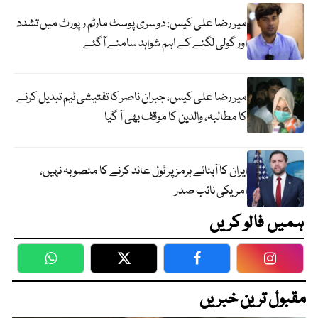
میر رضا علی کیس: دوسری پوسٹ مارٹم رپورٹ میں تشدد
اور گولی لگنے کے اہم شواہد سامنے آگئے
میر رضا علی کیس، جبران ناصر کا تفتیشی ٹیم تبدیل کرنے
کا مطالبہ، والدین کا موقف بھی آ گیا
ایران کا آبنائے ہرمز پر ٹول عائد کرنے کا منصوبہ نہیں،
امریکی نائب صدر
ہمیں فالو کریں
WhatsApp
Twitter
Facebook
Faceboo
مقبول ترین خبریں