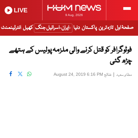
LIVE
9 Aug, 2026
صفحۂ اول
تازہ ترین
پاکستان
دنیا
ایران-اسرائیل جنگ
کھیل
انٹرٹینمنٹ
فوٹوگرافر کو قتل کرنے والی ملزمہ پولیس کے ہتھے
چڑھ گئی
|
شائع
August 24, 2019 6:16 PM
مظاہر سعید