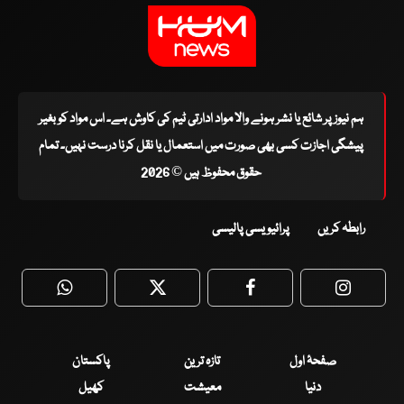
ہم نیوز پر شائع یا نشر ہونے والا مواد ادارتی ٹیم کی کاوش ہے۔ اس مواد کو بغیر
پیشگی اجازت کسی بھی صورت میں استعمال یا نقل کرنا درست نہیں۔ تمام
حقوق محفوظ ہیں © 2026
رابطہ کریں
پرائیویسی پالیسی
WhatsApp
Twitter
Facebook
Faceboo
صفحۂ اول
تازہ ترین
پاکستان
دنیا
معیشت
کھیل