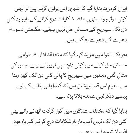
ایوان کومزید بتایا گیا کہ شہری اس پرفون کرتے ہیں تو انہیں
کوئی موثر جواب نہیں ملتا۔ شکایات درج کرانے کے باوجود کئی
دن تک سیوریج کے مسائل حل نہیں ہوتے۔ حکومتی دعوے
دھرے کے دھرے رہ گئے ہیں۔
تحریک التوا میں مزید کہا گیا کہ متعلقہ ادارے عوامی
مسائل حل کرنے میں کوئی دلچسپی نہیں لے رہے۔ جس کی
مثال گلی محلوں میں سیوریج کا پانی کئی دن تک کھڑا رہنا
ہے۔ عوام اس قدر پریشان ہیں کہ گندا پانی ہٹانے کے لیے
پیسے دیکر نجی عملہ بلانا پڑتا ہے۔
بتایا گیا کہ مختلف علاقوں میں کوڑا کرکٹ اٹھانے والے بھی
کئی دن تک نہیں آتے۔ بار بار شکایات درج کرانے کے باوجود
افسران توجہ نہیں دیتے۔