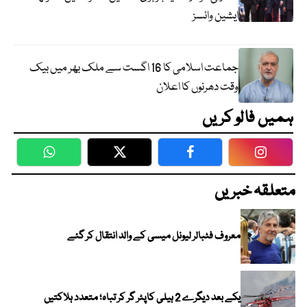
ایشین وائسز
جماعت اسلامی کا 16 اگست سے ملک بھر میں بیک
وقت دھرنوں کا اعلان
ہمیں فالو کریں
WhatsApp
Twitter
Facebook
Faceboo
متعلقہ خبریں
معروف فٹبالر لیونل میسی کے والد انتقال کر گئے
یکے بعد دیگرے 2 ہیلی کاپٹر گر کر تباہ؛ متعدد ہلاکتیں