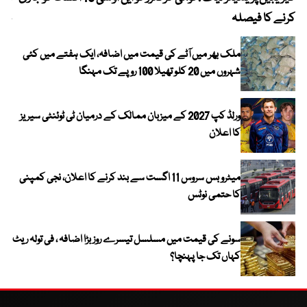
کرنے کا فیصلہ
چھی
ملک بھر میں آٹے کی قیمت میں اضافہ، ایک ہفتے میں کئی
شہروں میں 20 کلو تھیلا 100 روپے تک مہنگا
ورلڈ کپ 2027 کے میزبان ممالک کے درمیان ٹی ٹوئنٹی سیریز
کا اعلان
میٹرو بس سروس 11 اگست سے بند کرنے کا اعلان، نجی کمپنی
کا حتمی نوٹس
سونے کی قیمت میں مسلسل تیسرے روز بڑا اضافہ ، فی تولہ ریٹ
کہاں تک جا پہنچا؟