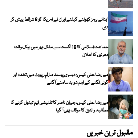
آبنائے ہرمز کھولنے کیلئے ایران نے امریکا کو 6 شرائط پیش کر
دیں
جماعت اسلامی کا 16 اگست سے ملک بھر میں بیک وقت
دھرنوں کا اعلان
میر رضا علی کیس: دوسری پوسٹ مارٹم رپورٹ میں تشدد اور
گولی لگنے کے اہم شواہد سامنے آگئے
میر رضا علی کیس، جبران ناصر کا تفتیشی ٹیم تبدیل کرنے کا
مطالبہ، والدین کا موقف بھی آ گیا
مقبول ترین خبریں