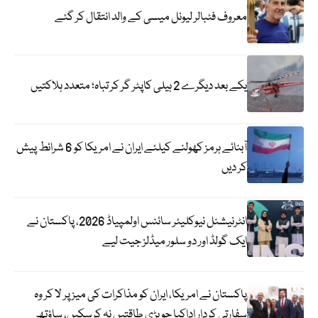
معروف فٹبالر لیونل میسی کے والد انتقال کر گئے
یکے بعد دیگرے 2 ہیلی کاپٹر گر کر تباہ؛ متعدد ہلاکتیں
آبنائے ہرمز کھولنے کیلئے ایران نے امریکا کو 6 شرائط پیش
کر دیں
انٹرنیشنل نیوکلیئر سائنس اولمپیاڈ 2026، پاکستان نے
ایک گولڈ اور دو سلور میڈلز جیت لیے
پاکستان نے امریکا، ایران کو مذاکرات کی میز پر لا کر وہ
سفارتی کردار اداکیا جو بڑی طاقتیں نہ کرسکیں، ساؤتھ