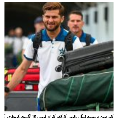
کیریبین پریمیئر لیگ ، قومی کرکٹرز کو این او سی 19 اگست کو جاری
آز