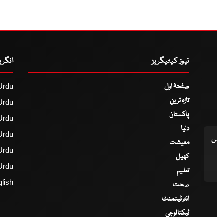
نیوز کیٹیگریز
انگر
صفحۂ اول
Urdu
تازہ ترین
Urdu
پاکستان
Urdu
دنیا
Urdu
اس
معیشت
Urdu
کھیل
Urdu
تعلیم
lish
صحت
انٹرٹینمنٹ
ٹیکنالوجی