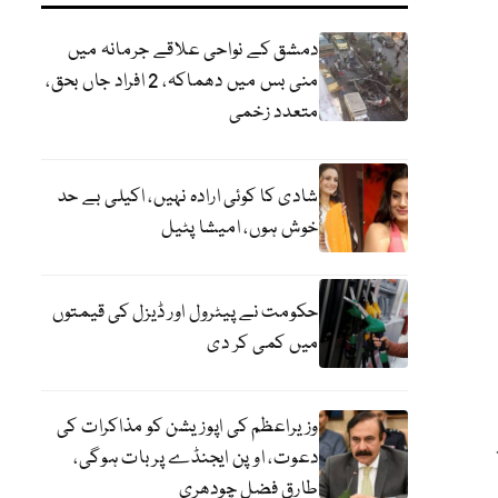
دمشق کے نواحی علاقے جرمانہ میں
منی بس میں دھماکہ، 2 افراد جاں بحق،
متعدد زخمی
شادی کا کوئی ارادہ نہیں، اکیلی بے حد
خوش ہوں، امیشا پٹیل
حکومت نے پیٹرول اور ڈیزل کی قیمتوں
میں کمی کر دی
وزیراعظم کی اپوزیشن کو مذاکرات کی
دعوت، اوپن ایجنڈے پر بات ہوگی،
طارق فضل چودھری