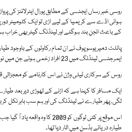
ہوائی اڈے سے کریمیا کے لیے اڑی تو ایک کلومیٹر دور
کے باعث انجن بند ہوگئے اور لینڈنگ گیئر بھی خراب ہو 
پائلٹ دمیر یوسوپوف نے ان تمام رکاوٹوں کے باوجود طیا
ایمرجنسی لینڈنگ میں 23 افراد زخمی ہوئے جن میں نو بچے شامل ہیں۔
روس کے سرکاری ٹیلی وژن نے اس کارنامے کو معجزاتی قر
ایک مسافر کا کہنا ہے کہ اڑنے کے تھوڑی دیر بعد طیار
لگی، پھر طیارے نے لینڈنگ کی اور ہم سب باہر نکل ک
اس موقع پر کئی لوگوں کو 2009 کا
طیارہ دریائے ہڈسن میں اتار دیا تھا۔