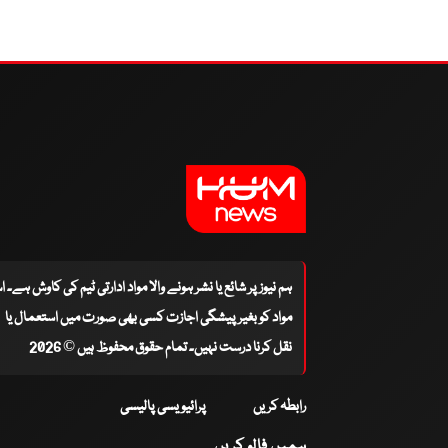
ہم نیوز پر شائع یا نشر ہونے والا مواد ادارتی ٹیم کی کاوش ہے۔ 
مواد کو بغیر پیشگی اجازت کسی بھی صورت میں استعمال یا
نقل کرنا درست نہیں۔ تمام حقوق محفوظ ہیں © 2026
رابطہ کریں
پرائیویسی پالیسی
ہمیں فالو کریں