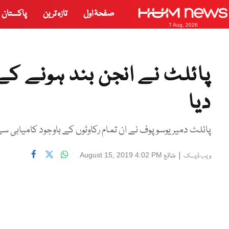
صفحۂ اول
تازہ ترین
پاکستان
7 Aug, 2026
پائلٹ نے انجن بند ہونے کے 
دیا
پائلٹ دمیر یوسوپوف نے ان تمام رکاوٹوں کے باوجود کامیابی سے 
|
شائع
August 15, 2019 4:02 PM
ویب ڈیسک