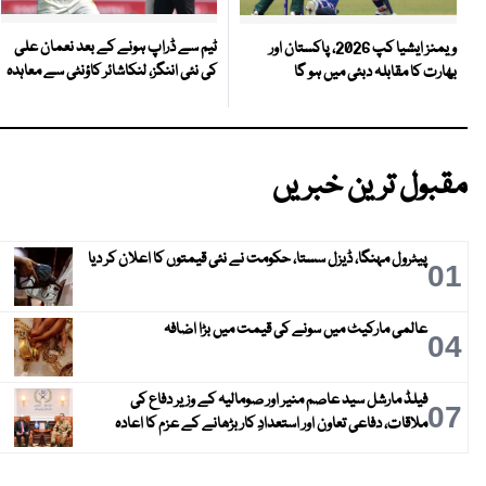
ٹیم سے ڈراپ ہونے کے بعد نعمان علی
ویمنز ایشیا کپ 2026، پاکستان اور
کی نئی اننگز، لنکاشائر کاؤنٹی سے معاہدہ
بھارت کا مقابلہ دبئی میں ہو گا
مقبول ترین خبریں
پیٹرول مہنگا، ڈیزل سستا، حکومت نے نئی قیمتوں کا اعلان کر دیا
01
عالمی مارکیٹ میں سونے کی قیمت میں بڑا اضافہ
04
فیلڈ مارشل سید عاصم منیر اور صومالیہ کے وزیر دفاع کی
07
ملاقات، دفاعی تعاون اور استعدادِ کار بڑھانے کے عزم کا اعادہ