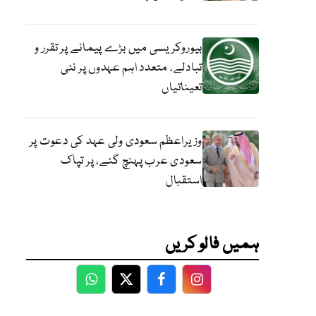
بیوروکریسی میں بڑے پیمانے پر تقرر و
تبادلے، متعدد اہم عہدوں پر نئی
تعیناتیاں
وزیراعظم سعودی ولی عہد کی دعوت پر
سعودی عرب پہنچ گئے، پر تپاک
استقبال
ہمیں فالو کریں
WhatsApp
Twitter
Facebook
Facebook