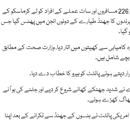
روسی خبر رساں ایجنسی کے مطابق یورال ایئرلائنز کی پرواز 226 مسافروں اور سات عملے کے افراد کو لے کرماسکو کے
 پرندوں کا جھنڈ طیارے کے دونوں انجن میں پھنس گیا جس
گیا۔
رہ کامیابی سے کھیتوں میں اتار دیا، وزارت صحت کے مطابق
ار دیتے ہوئے پائلٹ کو ہیرو کا خطاب دے دیا۔
ے نے شدید جھٹکے کھانے شروع کر دیے اور جلنے کی بو آنے
ر بھاگ کھڑے ہوئے۔
 وہ واقعہ یاد آ گیا جب امریکی پائلٹ نے ہنسوں کے جھنڈ سے ٹکرانے کے بعد اپنا