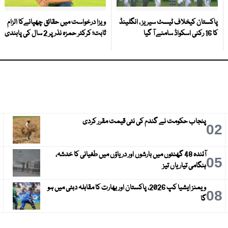
پاکستان کیخلاف ٹیسٹ سیریز ، انگلینڈ
ویزا درخواست میں حقائق چھپانےکا الزام
کا 16 رکنی اسکواڈ سامنے آ گیا
ثابت؛ کرکٹر حمزہ نذر پر 2 سال کی پابندی
پنجاب حکومت نے گندم کی نئی قیمت مقرر کردی
3
02
آئندہ 48 گھنٹوں میں بارشوں اور دریاؤں میں طغیانی کا خدشہ،
6
05
ہنگامی تیاریاں تیز
ویمنز ایشیا کپ 2026، پاکستان اور بھارت کا مقابلہ دبئی میں ہو
9
08
گا