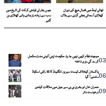
تھائی لینڈ میں فٹبال میچ کے دوران
جوس بٹلر ٹی ٹوئنٹی کرکٹ کی تاریخ میں
کھلاڑی آسمانی بجلی گرنے سے ہلاک
سب سے زیادہ رنز بنانے والے کھلاڑی بن
گئے
موجودہ نظام کہیں نہیں جا رہا، حکومت اپنی آئینی مدت مکمل
0
کرے گی، وزیر داخلہ
پاکستان کیخلاف ٹیسٹ سیریز ، انگلینڈ کا 16 رکنی اسکواڈ
0
سامنے آ گیا
عمران خان اور بشریٰ بی بی سے جیل میں ملاقات کیلئے
0
درخواست دائر