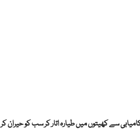
امیابی سے کھیتوں میں طیارہ اتار کر سب کو حیران کر