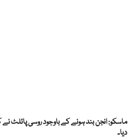
ماسکو: انجن بند ہونے کے باوجود روسی پائلٹ نے ک
دیا۔