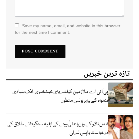
Save my name, email, and website in this browser
for the next time I comment.
تازہ ترین خبریں
پی آئی اے ملازمین کیلئے بڑی خوشخبری، ایک بنیادی
تنخواہ کے برابر بونس منظور
تامل ناڈو کے وزیراعلیٰ وجے کی اہلیہ سنگیتا نے طلاق کی
درخواست واپس لے لی