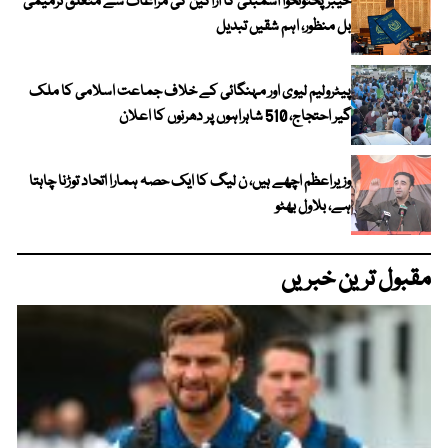
خیبرپختونخوا اسمبلی کا اراکین کی مراعات سے متعلق ترمیمی
بل منظور، اہم شقیں تبدیل
پیٹرولیم لیوی اور مہنگائی کے خلاف جماعت اسلامی کا ملک
گیر احتجاج، 510 شاہراہوں پر دھرنوں کا اعلان
وزیراعظم اچھے ہیں، ن لیگ کا ایک حصہ ہمارا اتحاد توڑنا چاہتا
ہے، بلاول بھٹو
مقبول ترین خبریں