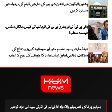
پشاور ہائیکورٹ نے افغان شہریوں کی عارضی قیام کی درخواستیں
مسترد کر دیں
بانی پی ٹی آئی اور بشریٰ بی بی کی قیدِ تنہائی کیس، دلائل مکمل،
فیصلہ محفوظ
فیلڈ مارشل سید عاصم منیر اور صومالیہ کے وزیر دفاع کی
ملاقات، دفاعی تعاون اور استعدادِ کار بڑھانے کے عزم کا اعادہ
ہم نیوز پر شائع یا نشر ہونے والا مواد ادارتی ٹیم کی کاوش ہے۔ اس مواد کو بغیر