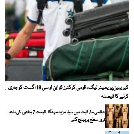
کیریبین پریمیئر لیگ ، قومی کرکٹرز کو این او سی 19 اگست کو جاری
پیٹ
کرنے کا فیصلہ
عالمی مارکیٹ میں سونا مزید مہنگا ، قیمت 7 ہفتوں کی بلند
ترین سطح پر پہنچ گئی