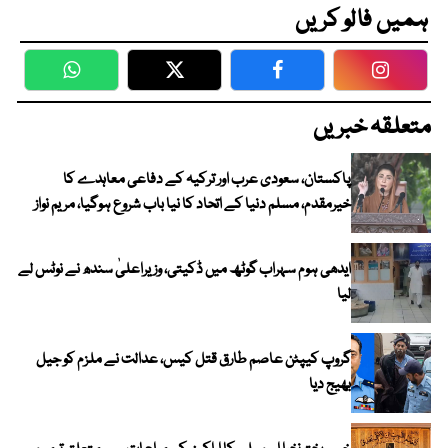
ہمیں فالو کریں
WhatsApp
Twitter
Facebook
Faceboo
متعلقہ خبریں
پاکستان، سعودی عرب اور ترکیہ کے دفاعی معاہدے کا
خیرمقدم، مسلم دنیا کے اتحاد کا نیا باب شروع ہوگیا، مریم نواز
ایدھی ہوم سہراب گوٹھ میں ڈکیتی، وزیراعلیٰ سندھ نے نوٹس لے
لیا
گروپ کیپٹن عاصم طارق قتل کیس، عدالت نے ملزم کو جیل
بھیج دیا