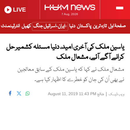
LIVE
7 Aug, 2026
صفحۂ اول
تازہ ترین
پاکستان
دنیا
ایران-اسرائیل جنگ
کھیل
انٹرٹینمنٹ
یاسین ملک کی آخری امید، دنیا مسئلہ کشمیر حل
کرانے آگے آئے، مشعال ملک
مشعال ملک نے کہا کہ یاسین ملک کے سابق معالجین
نے بھی اُن کی جان کو خطرے کا اظہار کیا ہے۔
|
شائع
August 11, 2019 11:43 PM
ویب ڈیسک