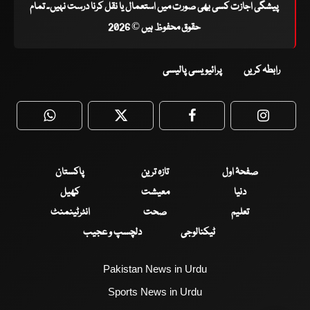
پیشگی اجازت کسی بھی صورت میں استعمال یا نقل کرنا درست نہیں۔ تمام
حقوق محفوظ ہیں © 2026
رابطہ کریں
پرائیویسی پالیسی
WhatsApp
Twitter
Facebook
Faceboo
صفحۂ اول
تازہ ترین
پاکستان
دنیا
معیشت
کھیل
تعلیم
صحت
انٹرٹینمنٹ
ٹیکنالوجی
دلچسپ و عجیب
Pakistan News in Urdu
Sports News in Urdu