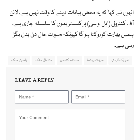
انہوں نے کہا کہ یہ محض بیانات دینے کا وقت نہیں ہے، لائن
آف کنٹرول (ایل او سی) پر کلسٹر بموں کا سلسلہ جاری ہے،
ہمیں بھارت کو روکنا ہو گا کیونکہ صورت حال دن بدن بگڑ
رہی ہے۔
تحریک آزادی
حریت رہنما
مسئلہ کشمیر
مشعال ملک
یاسین ملک
LEAVE A REPLY