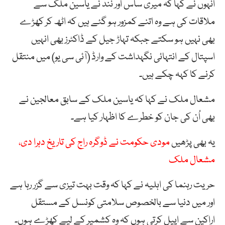
انہوں نے کہا کہ میری ساس اور نند نے یاسین ملک سے
ملاقات کی ہے وہ اتنے کمزور ہو گئے ہیں کہ اٹھ کر کھڑے
بھی نہیں ہو سکتے جبکہ تہاڑ جیل کے ڈاکٹرز بھی انہیں
اسپتال کے انتہائی نگہداشت کے وارڈ (آئی سی یو) میں منتقل
کرنے کا کہہ چکے ہیں۔
مشعال ملک نے کہا کہ یاسین ملک کے سابق معالجین نے
بھی اُن کی جان کو خطرے کا اظہار کیا ہے۔
یہ بھی پڑھیں
مودی حکومت نے ڈوگرہ راج کی تاریخ دہرا دی،
مشعال ملک
حریت رہنما کی اہلیہ نے کہا کہ وقت بہت تیزی سے گزر رہا ہے
اور میں دنیا سے بالخصوص سلامتی کونسل کے مستقل
اراکین سے اپیل کرتی ہوں کہ وہ کشمیر کے لیے کھڑے ہوں۔