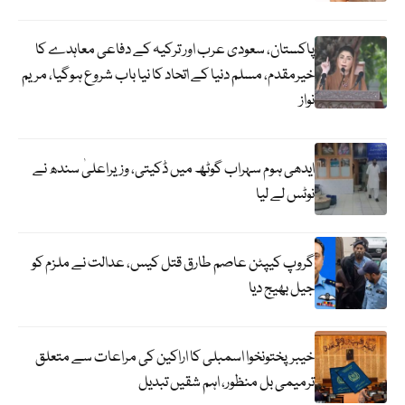
پاکستان، سعودی عرب اور ترکیہ کے دفاعی معاہدے کا
خیرمقدم، مسلم دنیا کے اتحاد کا نیا باب شروع ہوگیا، مریم
نواز
ایدھی ہوم سہراب گوٹھ میں ڈکیتی، وزیراعلیٰ سندھ نے
نوٹس لے لیا
گروپ کیپٹن عاصم طارق قتل کیس، عدالت نے ملزم کو
جیل بھیج دیا
خیبرپختونخوا اسمبلی کا اراکین کی مراعات سے متعلق
ترمیمی بل منظور، اہم شقیں تبدیل