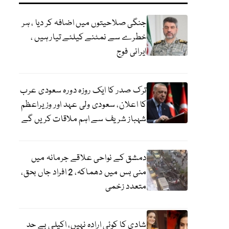
جنگی صلاحیتوں میں اضافہ کر دیا ، ہر
خطرے سے نمٹنے کیلئے تیار ہیں ،
ایرانی فوج
ترک صدر کا ایک روزہ دورہ سعودی عرب
کا اعلان، سعودی ولی عہد اور وزیراعظم
شہباز شریف سے اہم ملاقات کریں گے
دمشق کے نواحی علاقے جرمانہ میں
منی بس میں دھماکہ، 2 افراد جاں بحق،
متعدد زخمی
شادی کا کوئی ارادہ نہیں، اکیلی بے حد