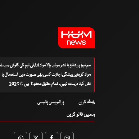
ہم نیوز پر شائع یا نشر ہونے والا مواد ادارتی ٹیم کی کاوش ہے۔ 
مواد کو بغیر پیشگی اجازت کسی بھی صورت میں استعمال یا
نقل کرنا درست نہیں۔ تمام حقوق محفوظ ہیں © 2026
رابطہ کریں
پرائیویسی پالیسی
ہمیں فالو کریں