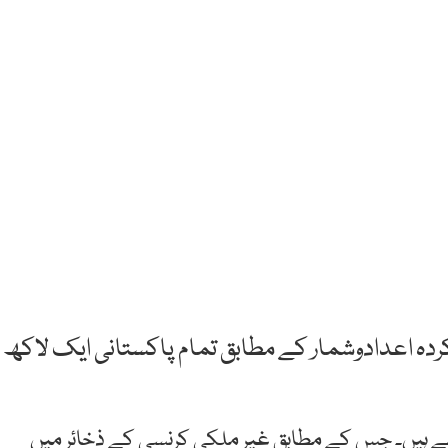
کردہ اعدادوشمار کے مطابق تمام پاکستانی ایک لاکھ
ئے ہیں۔ جس کے مطابق غیر ملکی کرنسی کے ذخائر میں