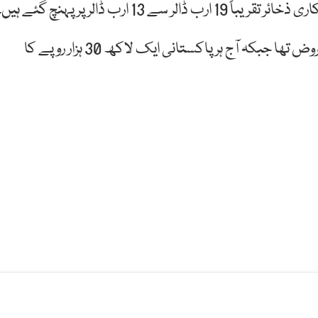
واضح رہے کہ 2013 میں ہر پاکستانی 96 ہزار روپے کا مقروض تھا جبکہ آج ہر پاکستانی ایک لاکھ 30 ہزار روپے کا