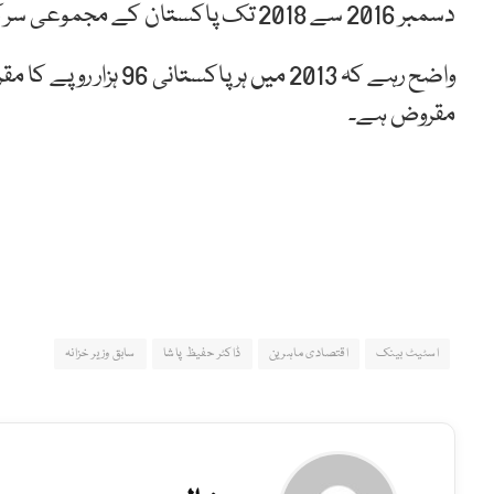
دسمبر 2016 سے 2018 تک پاکستان کے مجموعی سرکاری ذخائر تقریباً 19 ارب ڈالر سے 13 ارب ڈالر پر پہنچ گئے ہیں۔
مقروض ہے۔
اسٹیٹ بینک
اقتصادی ماہرین
ڈاکٹر حفیظ پاشا
سابق وزیر خزانہ