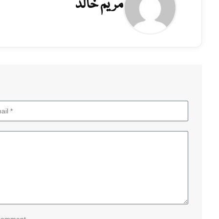
مریم خالد
 comment.