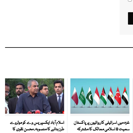
غزہ میں اسرائیلی کارروائیوں پر پاکستان
اسلام آباد ایکسپریس وے کو موٹروے
سمیت 8 اسلامی ممالک کا مشترکہ
طرز بنانے کا منصوبہ، محسن نقوی کا