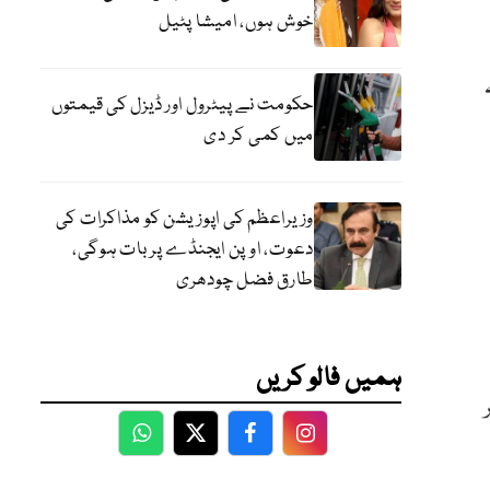
خوش ہوں، امیشا پٹیل
کہ
حکومت نے پیٹرول اور ڈیزل کی قیمتوں
میں کمی کر دی
وزیراعظم کی اپوزیشن کو مذاکرات کی
دعوت، اوپن ایجنڈے پر بات ہوگی،
طارق فضل چودھری
ہمیں فالو کریں
 کر
WhatsApp
Twitter
Facebook
Facebook