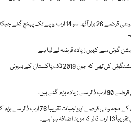
پاکستان کے قرضوں میں ریکارڈ اضافے کے باعث مجموعی قرضے 26 ہزار آٹھ سو 14 ارب روپے تک پہنچ گئے جب
شن گوئی سے کہیں زیادہ قرضہ لے لیا ہے.
سابق وزیر خزانہ ڈاکٹر حفیظ پاشا نے دسمبر 2015 میں پیشنگوئی کی تھی کہ جون 2019 تک پاکستان کے بیرونی
ڑھ گئے ہیں۔
اسٹیٹ بینک کے مطابق 2016 سے 2017 تک پاکستان کے مجموعی قرضے اورواجبات تقریباً 76 ارب ڈالر سے بڑھ