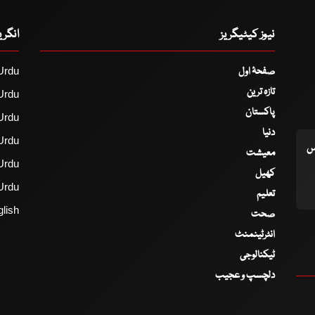
نیوز کیٹیگریز
انگر
صفحۂ اول
Urdu
تازہ ترین
Urdu
پاکستان
Urdu
دنیا
Urdu
اس
معیشت
Urdu
کھیل
Urdu
تعلیم
lish
صحت
انٹرٹینمنٹ
ٹیکنالوجی
دلچسپ و عجیب