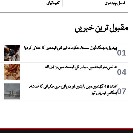
تعیناتیاں
فضل چودھری
مقبول ترین خبریں
پیٹرول مہنگا، ڈیزل سستا، حکومت نے نئی قیمتوں کا اعلان کر دیا
01
عالمی مارکیٹ میں سونے کی قیمت میں بڑا اضافہ
04
آئندہ 48 گھنٹوں میں بارشوں اور دریاؤں میں طغیانی کا خدشہ،
07
ہنگامی تیاریاں تیز