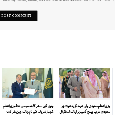
وزیراعظم سعودی ولی عہد کی دعوت پر
چین کے صدر کا خصوصی خط وزیراعظم
سعودی عرب پہنچ گئے، پر تپاک استقبال
شہباز شریف کے نام، پاک چین شراکت