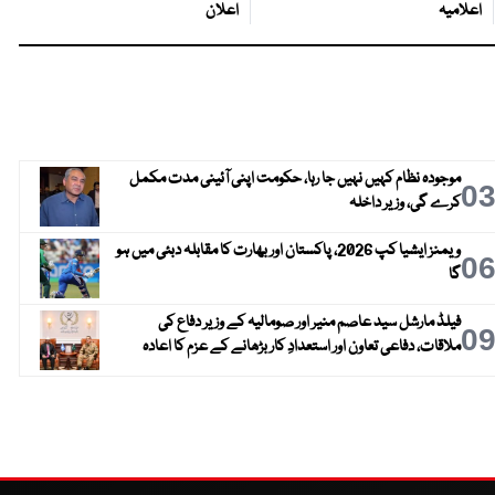
اعلامیہ
اعلان
موجودہ نظام کہیں نہیں جا رہا، حکومت اپنی آئینی مدت مکمل
0
کرے گی، وزیر داخلہ
ویمنز ایشیا کپ 2026، پاکستان اور بھارت کا مقابلہ دبئی میں ہو
0
گا
فیلڈ مارشل سید عاصم منیر اور صومالیہ کے وزیر دفاع کی
0
ملاقات، دفاعی تعاون اور استعدادِ کار بڑھانے کے عزم کا اعادہ