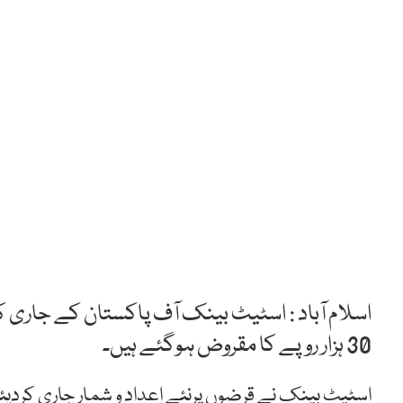
اسلام آباد : اسٹیٹ بینک آف پاکستان کے جاری 
30 ہزار روپے کا مقروض ہوگئے ہیں۔
اسٹیٹ بینک نے قرضوں پرنئے اعداد و شمار جاری کردی