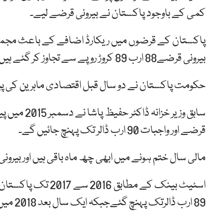
کمی کے باوجود پاکستان نے بیرونی قرضے لیے۔
بیرونی قرضے88 ارب 89 کروڑ روپے سے تجاوز کر گئے ہیں۔
حکومت پاکستان نے دو سال قبل اقتصادی ماہرین کی پی
قرضے اور واجبات 90 ارب ڈالر تک پہنچ جائیں گے۔
مالی سال ختم ہونے میں ابھی چھ ماہ باقی ہیں اور بیرونی قرضے 90 ارب ڈالر سے زیادہ ب
89 ارب ڈالرتک پہنچ گئےجبکہ ایک سال بعد 2018 میں تقریباً 13 ارب ڈالر کا مزید اضافہ ہوا ہے۔