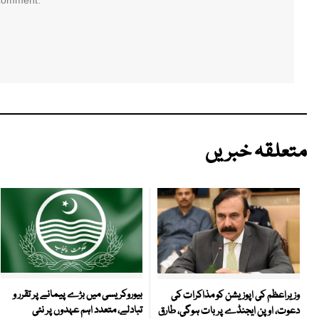
متعلقہ خبریں
بیوروکریسی میں بڑے پیمانے پر تقرر و
وزیراعظم کی اپوزیشن کو مذاکرات کی
تبادلے، متعدد اہم عہدوں پر نئی
دعوت، اوپن ایجنڈے پر بات ہوگی، طارق