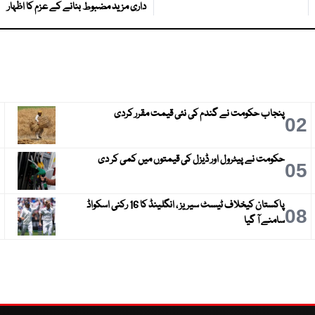
داری مزید مضبوط بنانے کے عزم کا اظہار
پنجاب حکومت نے گندم کی نئی قیمت مقرر کردی
3
02
حکومت نے پیٹرول اور ڈیزل کی قیمتوں میں کمی کر دی
6
05
پاکستان کیخلاف ٹیسٹ سیریز ، انگلینڈ کا 16 رکنی اسکواڈ
9
08
سامنے آ گیا