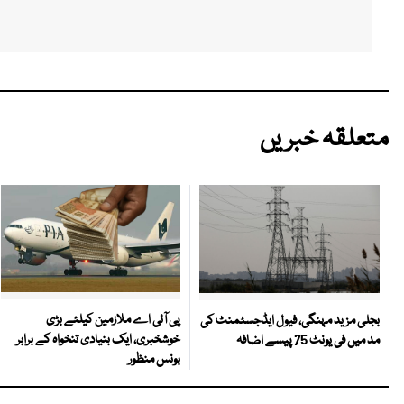
متعلقہ خبریں
پی آئی اے ملازمین کیلئے بڑی
بجلی مزید مہنگی، فیول ایڈجسٹمنٹ کی
خوشخبری، ایک بنیادی تنخواہ کے برابر
مد میں فی یونٹ 75 پیسے اضافہ
بونس منظور