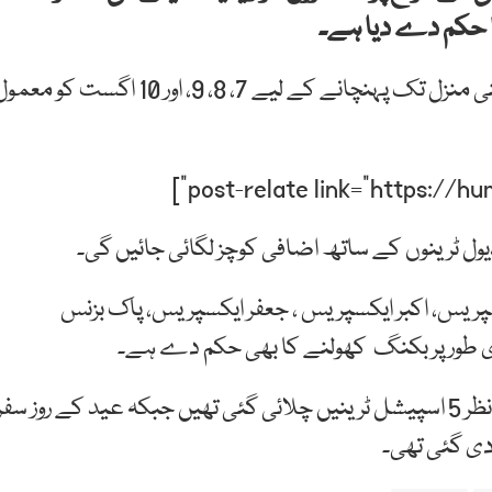
ا حکم دے دیا ہے۔
ترجمان ریلوے کے مطابق عید سے قبل مسافروں کو اپنی منزل تک پہنچانے کے لیے 7، 8، 9، اور 10 اگست کو م
 شیڈیول ٹرینوں کے ساتھ اضافی کوچز لگائی جائیں گی۔
کسپریس، اکبر ایکسپریس ، جعفر ایکسپریس، پاک بزنس
 طور پر بکنگ کھولنے کا بھی حکم دے ہے۔
یاد رہے عید الفطر کے موقع پر بھی اضافی رش کے پیش نظر 5 اسپیشل ٹرینیں چلائی گئی تھیں جبکہ عید کے روز سفر