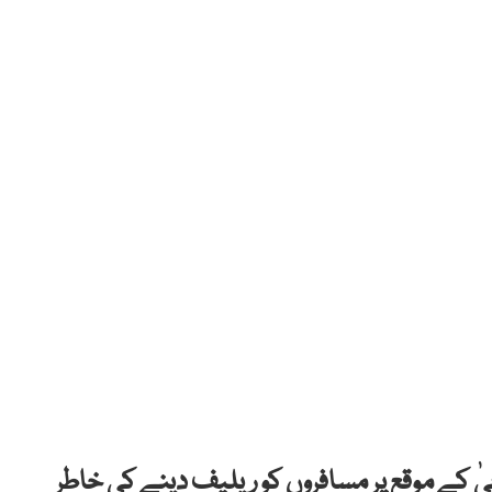
ٰ کے موقع پر مسافروں کو ریلیف دینے کی خاطر