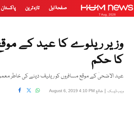
صفحۂ اول
تازہ ترین
پاکستان
7 Aug, 2026
وزیر ریلوے کا عید کے موقع 
کا حکم
عید الاضحیٰ کے موقع مسافروں کو ریلیف دینے کی خاطر معمول
|
شائع
August 6, 2019 4:10 PM
ویب ڈیسک