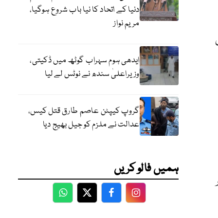
دنیا کے اتحاد کا نیا باب شروع ہوگیا،
مریم نواز
عمول
ایدھی ہوم سہراب گوٹھ میں ڈکیتی،
وزیراعلیٰ سندھ نے نوٹس لے لیا
گروپ کیپٹن عاصم طارق قتل کیس،
عدالت نے ملزم کو جیل بھیج دیا
ہمیں فالو کریں
WhatsApp
Twitter
Facebook
Facebook