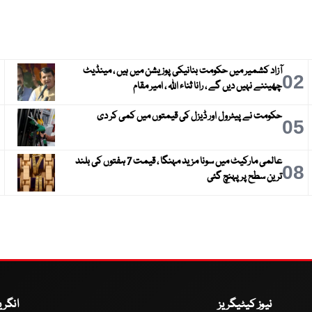
آزاد کشمیر میں حکومت بنانیکی پوزیشن میں ہیں ، مینڈیٹ
3
02
چھیننے نہیں دیں گے ، رانا ثناء اللہ ، امیر مقام
حکومت نے پیٹرول اور ڈیزل کی قیمتوں میں کمی کر دی
6
05
عالمی مارکیٹ میں سونا مزید مہنگا ، قیمت 7 ہفتوں کی بلند
9
08
ترین سطح پر پہنچ گئی
نیوز کیٹیگریز
انگر