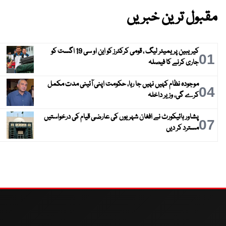
مقبول ترین خبریں
کیریبین پریمیئر لیگ ، قومی کرکٹرز کو این او سی 19 اگست کو
01
جاری کرنے کا فیصلہ
موجودہ نظام کہیں نہیں جا رہا، حکومت اپنی آئینی مدت مکمل
04
کرے گی، وزیر داخلہ
پشاور ہائیکورٹ نے افغان شہریوں کی عارضی قیام کی درخواستیں
07
مسترد کر دیں