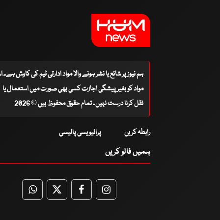
ہم نیوز پر شائع یا نشر ہونے والا مواد ادارتی ٹیم کی کاوش ہے۔ 
مواد کو بغیر پیشگی اجازت کسی بھی صورت میں استعمال یا
نقل کرنا درست نہیں۔ تمام حقوق محفوظ ہیں © 2026
رابطہ کریں
پرائیویسی پالیسی
ہمیں فالو کریں
WhatsApp
Twitter
Facebook
Facebook