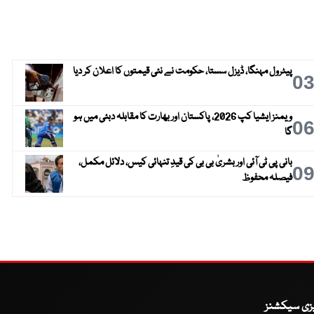
پیٹرول مہنگا، ڈیزل سستا، حکومت نے نئی قیمتوں کا اعلان کر دیا
0
ویمنز ایشیا کپ 2026، پاکستان اور بھارت کا مقابلہ دبئی میں ہو
0
گا
بانی پی ٹی آئی اور بشریٰ بی بی کی قیدِ تنہائی کیس، دلائل مکمل،
0
فیصلہ محفوظ
یزی سیکشنز