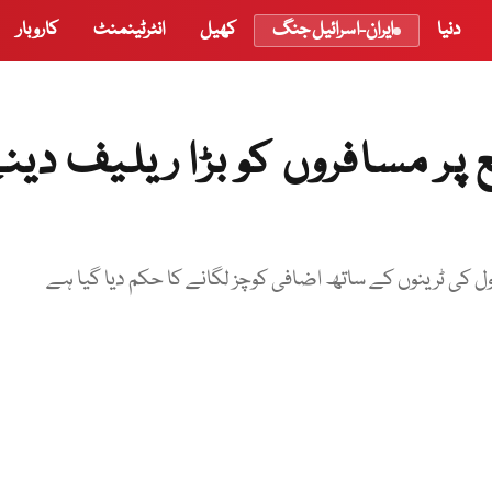
دنیا
ایران-اسرائیل جنگ
کھیل
انٹرٹینمنٹ
کاروبار
پر مسافروں کو بڑا ریلیف دین
 کی ٹرینوں کے ساتھ اضافی کوچز لگانے کا حکم دیا گیا ہے