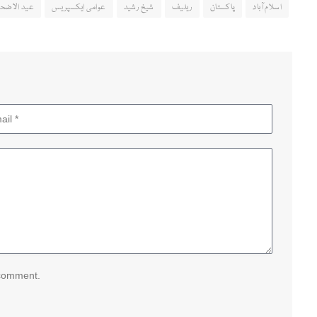
اسلام آباد
پاکستان
ریلیف
شیخ رشید
عوامی ایکسپریس
عید الاضحی
 comment.