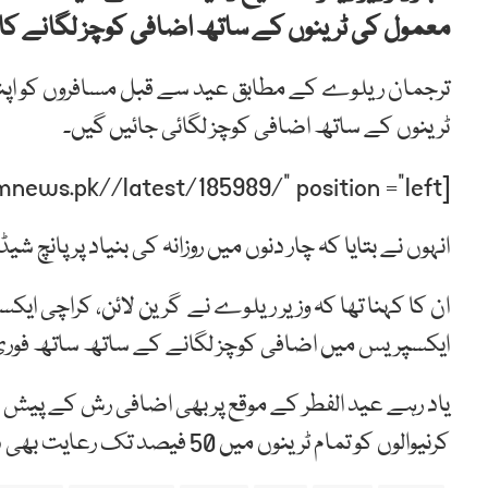
معمول کی ٹرینوں کے ساتھ اضافی کوچز لگانے ک
ٹرینوں کے ساتھ اضافی کوچز لگائی جائیں گیں۔
[post-relate link=”https://humnews.pk//latest/185989/” position =”left”]
انہوں نے بتایا کہ چار دنوں میں روزانہ کی بنیاد پر پانچ
ان کا کہنا تھا کہ وزیر ریلوے نے گرین لائن، کراچی ای
ایکسپریس میں اضافی کوچز لگانے کے ساتھ ساتھ فوری
کرنیوالوں کو تمام ٹرینوں میں 50 فیصد تک رعایت بھی دی گئی تھی۔