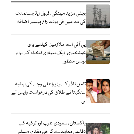
بجلی مزید مہنگی، فیول ایڈجسٹمنٹ
کی مد میں فی یونٹ 75 پیسے اضافہ
پی آئی اے ملازمین کیلئے بڑی
خوشخبری، ایک بنیادی تنخواہ کے برابر
بونس منظور
تامل ناڈو کے وزیراعلیٰ وجے کی اہلیہ
سنگیتا نے طلاق کی درخواست واپس لے
لی
پاکستان، سعودی عرب اور ترکیہ کے
دفاعی معاہدے کا خیرمقدم، مسلم