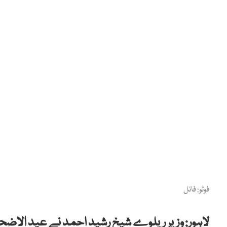
فوٹو: فائل
لاہور: وزیر ریلوے شیخ رشید احمد نے عید الاضحی