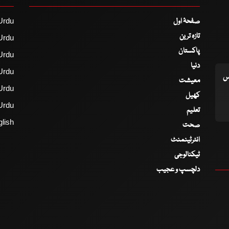
صفحۂ اول
Urdu
تازہ ترین
Urdu
پاکستان
Urdu
دنیا
Urdu
اس
معیشت
Urdu
کھیل
Urdu
تعلیم
lish
صحت
انٹرٹینمنٹ
ٹیکنالوجی
دلچسپ و عجیب