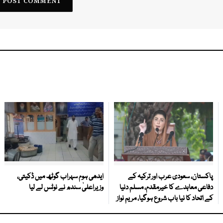
پاکستان، سعودی عرب اور ترکیہ کے
ایدھی ہوم سہراب گوٹھ میں ڈکیتی،
دفاعی معاہدے کا خیرمقدم، مسلم دنیا
وزیراعلیٰ سندھ نے نوٹس لے لیا
کے اتحاد کا نیا باب شروع ہوگیا، مریم نواز