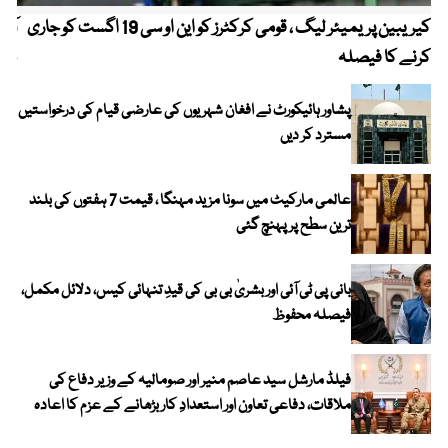
کیریبین پریمیئر لیگ ، قومی کرکٹرز کو این او سی 19 اگست کو جاری
آز
کرنے کا فیصلہ
چھی
پشاور ہائیکورٹ نے افغان شہریوں کی عارضی قیام کی درخواستیں
مسترد کر دیں
عالمی مارکیٹ میں سونا مزید مہنگا ، قیمت 7 ہفتوں کی بلند
ترین سطح پر پہنچ گئی
بانی پی ٹی آئی اور بشریٰ بی بی کی قیدِ تنہائی کیس، دلائل مکمل،
فیصلہ محفوظ
فیلڈ مارشل سید عاصم منیر اور صومالیہ کے وزیر دفاع کی
ملاقات، دفاعی تعاون اور استعدادِ کار بڑھانے کے عزم کا اعادہ