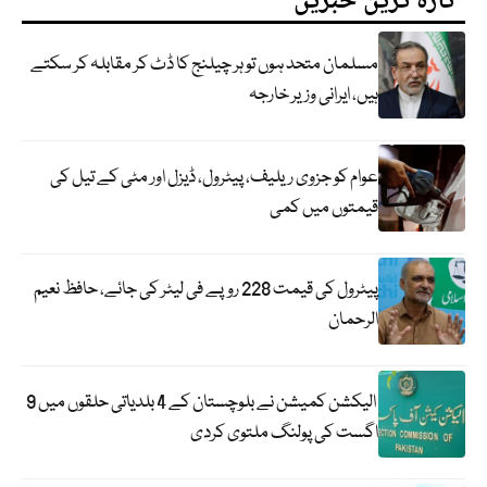
تازہ ترین خبریں
مسلمان متحد ہوں تو ہر چیلنج کا ڈٹ کر مقابلہ کر سکتے
ہیں، ایرانی وزیر خارجہ
عوام کو جزوی ریلیف، پیٹرول، ڈیزل اور مٹی کے تیل کی
قیمتوں میں کمی
پیٹرول کی قیمت 228 روپے فی لیٹر کی جائے، حافظ نعیم
الرحمان
الیکشن کمیشن نے بلوچستان کے 4 بلدیاتی حلقوں میں 9
اگست کی پولنگ ملتوی کردی