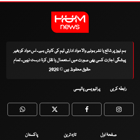
ہم نیوز پر شائع یا نشر ہونے والا مواد ادارتی ٹیم کی کاوش ہے۔ اس مواد کو بغیر
پیشگی اجازت کسی بھی صورت میں استعمال یا نقل کرنا درست نہیں۔ تمام
حقوق محفوظ ہیں © 2026
رابطہ کریں
پرائیویسی پالیسی
WhatsApp
Twitter
Facebook
Faceboo
صفحۂ اول
تازہ ترین
پاکستان