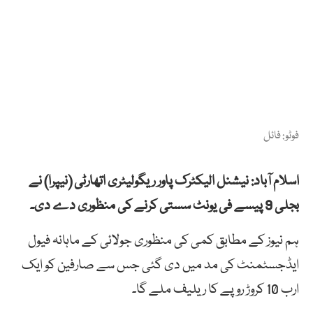
فوٹو: فائل
اسلام آباد: نیشنل الیکٹرک پاور ریگولیٹری اتھارٹی (نیپرا) نے
بجلی 9 پیسے فی یونٹ سستی کرنے کی منظوری دے دی۔
ہم نیوز کے مطابق کمی کی منظوری جولائی کے ماہانہ فیول
ایڈجسٹمنٹ کی مد میں دی گئی جس سے صارفین کو ایک
ارب 10 کروڑ روپے کا ریلیف ملے گا۔