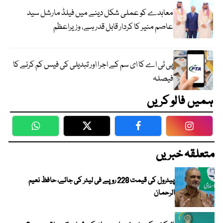
معاہدے کو عملی شکل دینے میں فیلڈ مارشل سید
عاصم منیر کا کردار قابل قدر ہے، وزیراعظم
پی ٹی اے کا ای سم کے اجرا اور تبدیلی کی فیس کم کرنے کا
فیصلہ
ہمیں فالو کریں
WhatsApp
Twitter
Facebook
Faceboo
متعلقہ خبریں
پیٹرول کی قیمت 228 روپے فی لیٹر کی جائے، حافظ نعیم
الرحمان