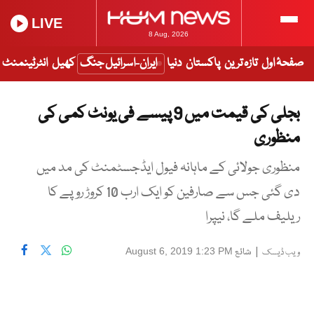
LIVE
8 Aug, 2026
صفحۂ اول
تازہ ترین
پاکستان
دنیا
ایران-اسرائیل جنگ
کھیل
انٹرٹینمنٹ
بجلی کی قیمت میں 9 پیسے فی یونٹ کمی کی
منظوری
منظوری جولائی کے ماہانہ فیول ایڈجسٹمنٹ کی مد میں
دی گئی جس سے صارفین کو ایک ارب 10 کروڑ روپے کا
ریلیف ملے گا، نیپرا
|
شائع
August 6, 2019 1:23 PM
ویب ڈیسک