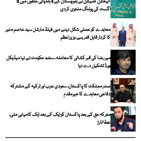
الیکشن کمیشن نے بلوچستان کے 4 بلدیاتی حلقوں میں 9
اگست کی پولنگ ملتوی کردی
معاہدے کو عملی شکل دینے میں فیلڈ مارشل سید عاصم منیر
کا کردار قابل قدر ہے، وزیراعظم
میر رضا کی قبر کشائی کا معاملہ، سندھ حکومت نے نیا میڈیکل
بورڈ تشکیل دے دیا
صدر مملکت کا پاکستان، سعودی عرب اور ترکیہ کے مشترکہ
دفاعی معاہدے کا خیرمقدم
معرکہ حق کے بعد پاکستان کو ایک کے بعد ایک کامیابی ملی،
عطا تارڑ