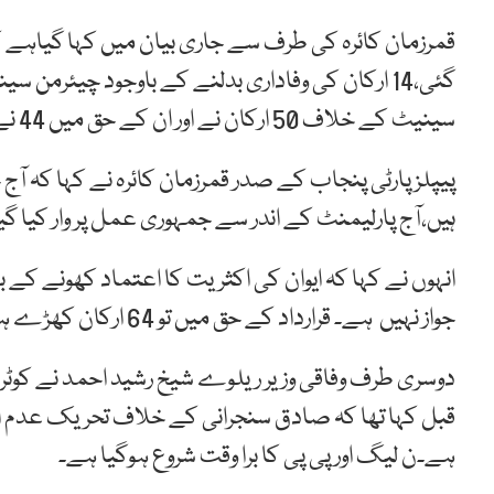
قمرزمان کائرہ کی طرف سے جاری بیان میں کہا گیاہے ک
گئی،14 ارکان کی وفاداری بدلنے کے باوجود چیئر
سینیٹ کے خلاف 50 ارکان نے اور ان کے حق میں 44 نے ووٹ دئے،
پیپلزپارٹی پنجاب کے صدر قمرزمان کائرہ نے کہا کہ آج
ہیں،آج پارلیمنٹ کے اندر سے جمہوری عمل پر وار کیا
انہوں نے کہا کہ ایوان کی اکثریت کا اعتماد کھونے ک
جواز نہیں ہے۔ قرارداد کے حق میں تو 64 ارکان کھڑے ہوئے۔
دوسری طرف وفاقی وزیر ریلوے شیخ رشید احمد نے کوٹری
قبل کہا تھا کہ صادق سنجرانی کے خلاف تحریک عدم اع
ہے۔ن لیگ اور پی پی کا برا وقت شروع ہوگیا ہے۔