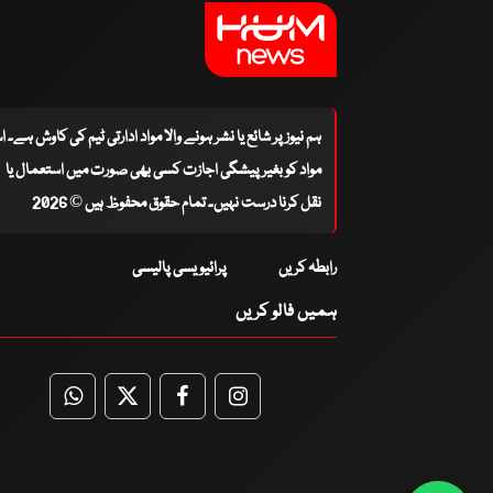
ہم نیوز پر شائع یا نشر ہونے والا مواد ادارتی ٹیم کی کاوش ہے۔ 
مواد کو بغیر پیشگی اجازت کسی بھی صورت میں استعمال یا
نقل کرنا درست نہیں۔ تمام حقوق محفوظ ہیں © 2026
رابطہ کریں
پرائیویسی پالیسی
ہمیں فالو کریں
WhatsApp
Twitter
Facebook
Facebook