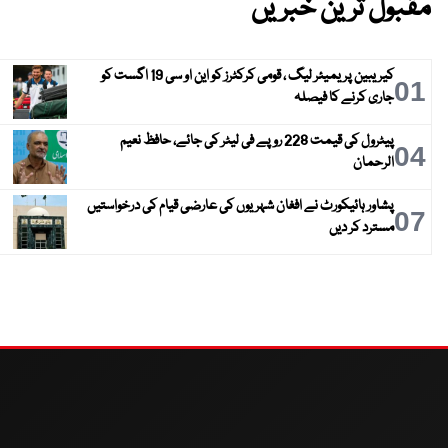
مقبول ترین خبریں
کیریبین پریمیئر لیگ ، قومی کرکٹرز کو این او سی 19 اگست کو
01
جاری کرنے کا فیصلہ
پیٹرول کی قیمت 228 روپے فی لیٹر کی جائے، حافظ نعیم
04
الرحمان
پشاور ہائیکورٹ نے افغان شہریوں کی عارضی قیام کی درخواستیں
07
مسترد کر دیں