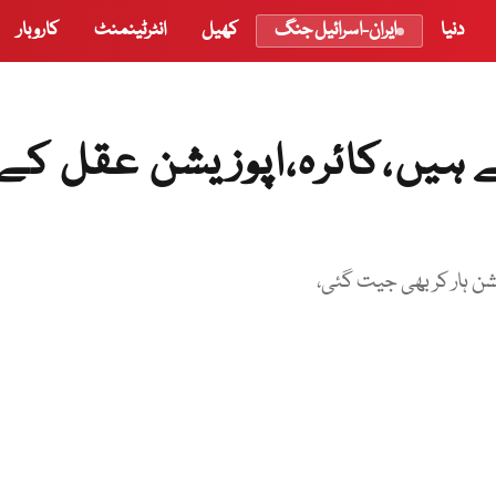
دنیا
ایران-اسرائیل جنگ
کھیل
انٹرٹینمنٹ
کاروبار
 ہیں،کائرہ،اپوزیشن عقل کے
ن ہار کر بھی جیت گئی،