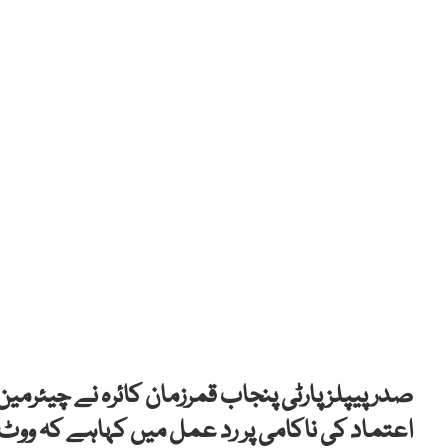
صدر پیپلز پارٹی پنجاب قمرزمان کائرہ نے چیئ
اعتماد کی ناکامی پر رد عمل میں کہاہے کہ ووٹ 