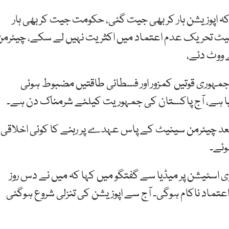
ہ اپوزیشن ہار کر بھی جیت گئی، حکومت جیت کر بھی ہار
من سینیٹ تحریک عدم اعتماد میں اکثریت نہیں لے سکے، چیئرمن
 جمہوری قوتیں کمزور اور فسطائی طاقتیں مضبوط ہوئی
 گیا ہے، آج پاکستان کی جمہوریت کیلئے شرمناک دن ہے۔
ے بعد چیئرمن سینیٹ کے پاس عہدے پر رہنے کا کوئی اخلاقی
 اسٹیشن پر میڈیا سے گفتگو میں کہا کہ میں نے دس روز
تماد ناکام ہوگی۔ آج سے اپوزیشن کی تنزلی شروع ہوگئی