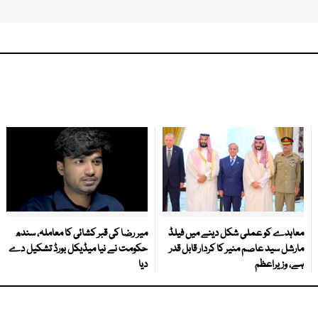
معاہدے کو عملی شکل دینے میں فیلڈ
میر رضا کی قبر کشائی کا معاملہ، سندھ
مارشل سید عاصم منیر کا کردار قابل قدر
حکومت نے نیا میڈیکل بورڈ تشکیل دے
ہے، وزیراعظم
دیا