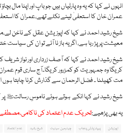
انہوں نے کہا کہ یہ وہ پارٹیاں ہیں جو باپ اور اپنا مال ب
عمران خان کا استعفیٰ لینے نکلے تھے،عمران کا استعفیٰ 
شیخ رشید احمد نے کہا کہ اپوزیشن عقل کے ناخن لے،ملک
معیشت پر پڑ رہا ہے، اگر یہ باز نا آئے تو ان کی سیاست خت
شیخ رشید احمد نے کہا کہ آصف زرداری اور نواز شریف ک
کریگا وہ جمہوریت کو کمزرور کریگا۔آج ساری قوم عمر
مت کھیلنا ۔ فضل الرحمان سے گذارش کرنا چاہتا ہوں ا
شیخ رشید نے کہا انکے ہوتے ہوئے ناموسِ رسالتﷺ پر کو
یہ بھی پڑھیے:
تحریک عدم اعتماد کی ناکامی،مصطفے نوا
اپوزیشن
پیپلزپارٹی پنجاب
چیئرمین سینیٹ
شیخ رشید
عدم اعتماد