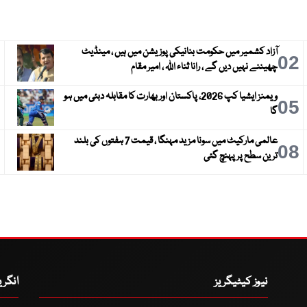
آزاد کشمیر میں حکومت بنانیکی پوزیشن میں ہیں ، مینڈیٹ
3
02
چھیننے نہیں دیں گے ، رانا ثناء اللہ ، امیر مقام
ویمنز ایشیا کپ 2026، پاکستان اور بھارت کا مقابلہ دبئی میں ہو
6
05
گا
عالمی مارکیٹ میں سونا مزید مہنگا ، قیمت 7 ہفتوں کی بلند
9
08
ترین سطح پر پہنچ گئی
نیوز کیٹیگریز
انگر