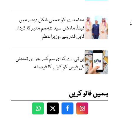
معاہدے کو عملی شکل دینے میں
فیلڈ مارشل سید عاصم منیر کا کردار
قابل قدر ہے، وزیراعظم
پی ٹی اے کا ای سم کے اجرا اور تبدیلی
کی فیس کم کرنے کا فیصلہ
ہمیں فالو کریں
WhatsApp
Twitter
Facebook
Facebook