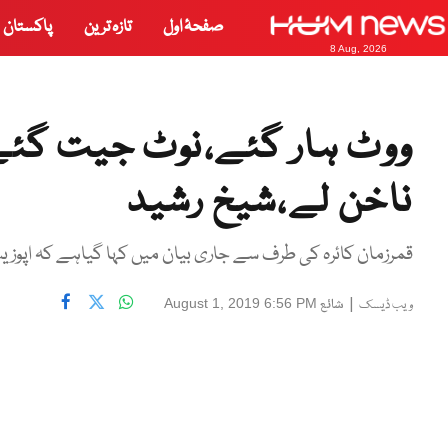
صفحۂ اول
تازہ ترین
پاکستان
8 Aug, 2026
ووٹ ہار گئے،نوٹ جیت گئے
ناخن لے،شیخ رشید
قمرزمان کائرہ کی طرف سے جاری بیان میں کہا گیاہے کہ اپوزیش
|
شائع
August 1, 2019 6:56 PM
ویب ڈیسک