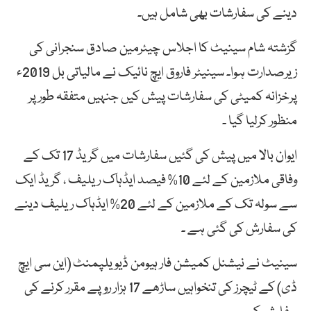
دینے کی سفارشات بھی شامل ہیں۔
گزشتہ شام سینیٹ کا اجلاس چیئرمین صادق سنجرانی کی
زیرصدارت ہوا۔ سینیٹر فاروق ایچ نائیک نے مالیاتی بل 2019ء
پرخزانہ کمیٹی کی سفارشات پیش کیں جنہیں متفقہ طور پر
منظور کرلیا گیا ۔
ایوان بالا میں پیش کی گئیں سفارشات میں گریڈ 17 تک کے
وفاقی ملازمین کے لئے 10% فیصد ایڈہاک ریلیف ، گریڈ ایک
سے سولہ تک کے ملازمین کے لئے 20% ایڈہاک ریلیف دینے
کی سفارش کی گئی ہے ۔
سینیٹ نے نیشنل کمیشن فار ہیومن ڈیویلپمنٹ (این سی ایچ
ڈی) کے ٹیچرز کی تنخواہیں ساڑھے 17 ہزار روپے مقرر کرنے کی