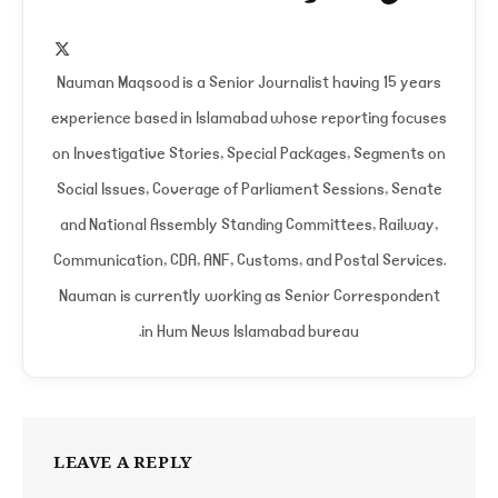
X
(Twitter)
Nauman Maqsood is a Senior Journalist having 15 years
experience based in Islamabad whose reporting focuses
on Investigative Stories, Special Packages, Segments on
Social Issues, Coverage of Parliament Sessions, Senate
and National Assembly Standing Committees, Railway,
Communication, CDA, ANF, Customs, and Postal Services.
Nauman is currently working as Senior Correspondent
in Hum News Islamabad bureau.
LEAVE A REPLY