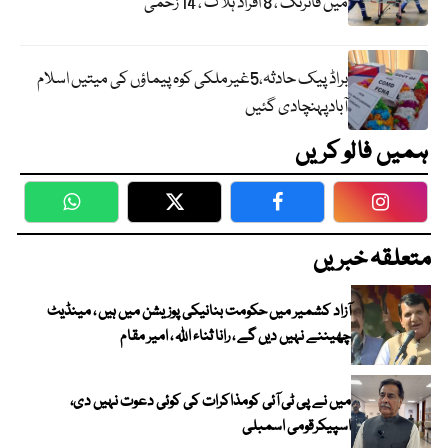
میں فائرنگ ، 8 افراد ہلاک ، 14 زخمی
براڈ پیک حادثہ،5غیرملکی کوہ پیماؤں کی میتیں اسلام
آبادپہنچادی گئیں
ہمیں فالو کریں
WhatsApp
Twitter
Facebook
Faceboo
متعلقہ خبریں
آزاد کشمیر میں حکومت بنانیکی پوزیشن میں ہیں ، مینڈیٹ
چھیننے نہیں دیں گے ، رانا ثناء اللہ ، امیر مقام
میں نے پی ٹی آئی کومذاکرات کی کوئی دعوت نہیں دی،
اسپیکرقومی اسمبلی