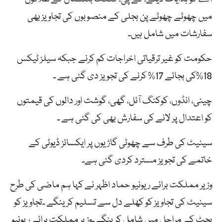
میں چھوٹے چھوٹے پن بجلی کے منصوبوں کی تجاویز بھی
سفارشات میں شامل ہیں۔
حکومت کو غیر ترقیاتی اخراجات کم کرنے جبکہ سیلز ٹیکس
18%کی بجائے 17% کرنے کی تجویز دی گئی ہے ۔
چینی، انڈوں، کوکنگ آئل، گھی، گوشت اور دالوں کی قیمتوں
کو اعتدال پر لانے کی سفارش بھی کی گئی ہے ۔
سینیٹ کی طرف سے چھوٹی گاڑیوں پر ایکسائز ڈیوٹی کے
خاتمے کی تجویز مسترد کردی گئی ہے۔
وزیر مملکت برائے ریونیو حماد اظہر نے کہا ہم ماضی کی طرح
سینیٹ کی تجاویز کو کھلے دل سے تسلیم کرینگے ۔تجاویز کو
بجٹ کے مراحل میں شامل کرینگے۔وزیر مملکت برائے ریونیو