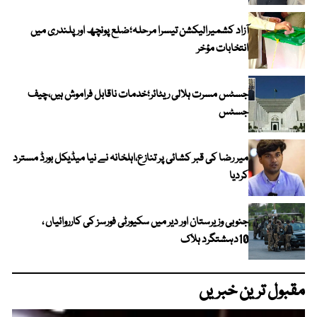
آزاد کشمیرالیکشن تیسرا مرحلہ؛ضلع پونچھ اور پلندری میں
انتخابات مؤخر
جسٹس مسرت ہلالی ریٹائر؛خدمات ناقابل فراموش ہیں،چیف
جسٹس
میر رضا کی قبر کشائی پر تنازع،اہلخانہ نے نیا میڈیکل بورڈ مسترد
کردیا
جنوبی وزیرستان اور دیر میں سکیورٹی فورسز کی کارروائیاں ،
10دہشتگرد ہلاک
مقبول ترین خبریں