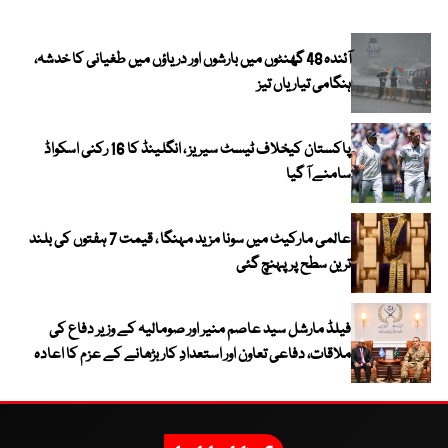
آئندہ 48 گھنٹوں میں بارشوں اور دریاؤں میں طغیانی کا خدشہ،
ہنگامی تیاریاں تیز
پاکستان کیخلاف ٹیسٹ سیریز ، انگلینڈ کا 16 رکنی اسکواڈ
سامنے آ گیا
عالمی مارکیٹ میں سونا مزید مہنگا ، قیمت 7 ہفتوں کی بلند
ترین سطح پر پہنچ گئی
فیلڈ مارشل سید عاصم منیر اور صومالیہ کے وزیر دفاع کی
ملاقات، دفاعی تعاون اور استعدادِ کار بڑھانے کے عزم کا اعادہ