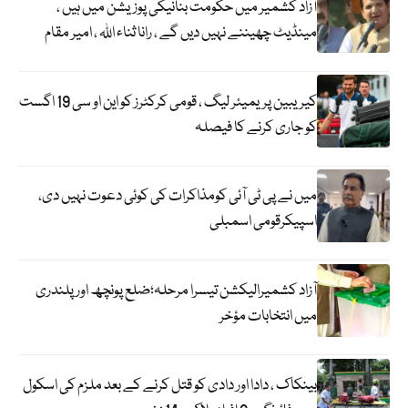
آزاد کشمیر میں حکومت بنانیکی پوزیشن میں ہیں ،
مینڈیٹ چھیننے نہیں دیں گے ، رانا ثناء اللہ ، امیر مقام
کیریبین پریمیئر لیگ ، قومی کرکٹرز کو این او سی 19 اگست
کو جاری کرنے کا فیصلہ
میں نے پی ٹی آئی کومذاکرات کی کوئی دعوت نہیں دی،
اسپیکرقومی اسمبلی
آزاد کشمیرالیکشن تیسرا مرحلہ؛ضلع پونچھ اور پلندری
میں انتخابات مؤخر
بینکاک ، دادا اور دادی کو قتل کرنے کے بعد ملزم کی اسکول