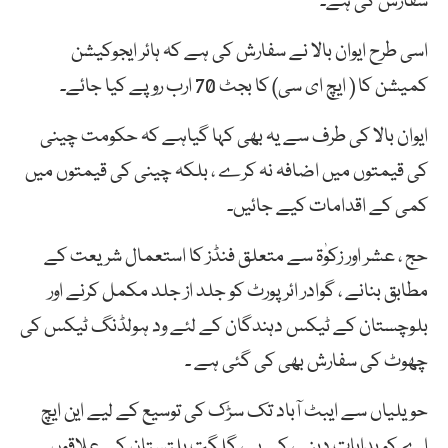
سفارش کی ہے۔
اسی طرح ایوان بالا نے سفارش کی ہے کہ ہائر ایجوکیشن
کمیشن کا ( ایچ ای سی) کا بجٹ 70 ارب روپے کیا جائے۔
ایوان بالا کی طرف سے یہ بھی کہا گیاہے کہ حکومت چینی
کی قیمتوں میں اضافہ نہ کرے ، بلکہ چینی کی قیمتوں میں
کمی کے اقدامات کیے جائیں۔
حج ، عشر اور زکوٰۃ سے متعلق فنڈز کا استعمال شریعت کے
مطابق بنانے ، گوادر ائرپورٹ کو جلد از جلد مکمل کرنے اور
بلوچستان کے ٹیکس دہندگان کے لئے ود ہولڈنگ ٹیکس کی
چھوٹ کی سفارش بھی کی گئی ہے ۔
حویلیاں سے ایبٹ آباد تک سڑک کی توسیع کے لیے این ایچ
اے کو ہدایات دینے، کے پی، گلگت بلتستان کے علاقوں