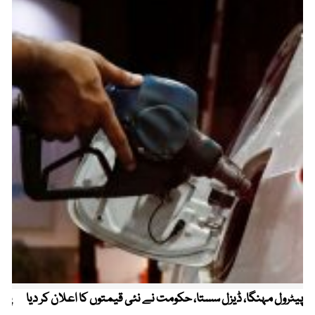
پیٹرول مہنگا، ڈیزل سستا، حکومت نے نئی قیمتوں کا اعلان کر دیا
پنج