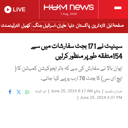
LIVE
7 Aug, 2026
صفحۂ اول
تازہ ترین
پاکستان
دنیا
ایران-اسرائیل جنگ
کھیل
انٹرٹینمنٹ
سینیٹ نے 171 بجٹ سفارشات میں سے
154متفقہ طور پر منظور کرلیں
ایوان بالا نے سفارش کی ہے کہ ہائر ایجوکیشن کمیشن کا (
ایچ ای سی) کا بجٹ 70 ارب روپے کیا جائے۔
|
شائع
|
اپ ڈیٹ
June 25, 2019 8:17 AM
نعمان مقصود
|
June 25, 2019 4:37 PM