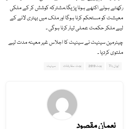
رکھتے ہوئے اکٹھے ہونا پڑیگا،مشترکہ کوشش کر کے ملکی
معیشت کو مستحکم کرنا ہوگا اور ملک میں بہتری لانے کے
لیے ملکر حکمت عملی تیار کرنا ہوگی ۔
چیئرمین سینیٹ نے سینیٹ کا اجلاس غیر معینہ مدت لیے
ملتوی کردیا ۔
ایوان بالا
بجٹ 2019
بجٹ سفارشات
سینیٹ
نعمان مقصود