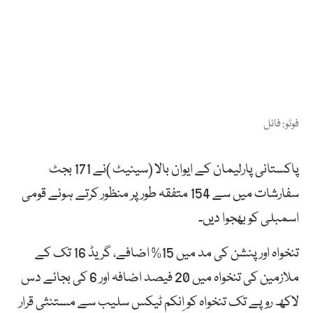
فوٹو: فائل
پاکستانی پارلیمان کے ایوان بالا (سینیٹ )نے 171 بجٹ
سفارشات میں سے 154 متفقہ طور پر منظور کرتے ہوئے قومی
اسمبلی کو بھجوا دیں۔
تنخواہ اور پنشن کی مد میں 15% اضافے، گریڈ 16 تک کے
ملازمین کی تنخواہ میں 20 فیصد اضافہ اور 6 کی بجائے دس
لاکھ روپے تک تنخواہ کو اِنکم ٹیکس سلیب سے مستنثی قرار