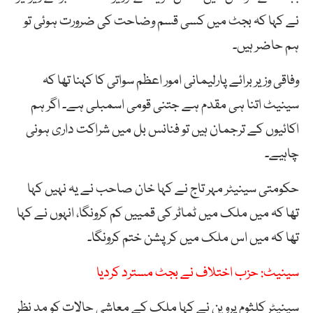
نے کہا کہ بجٹ میں کسی قسم وضاحت کی ضرورت ہوئی تو
ہم حاضر ہیں۔
وفاقی وزیر برائے پارلیمانی امور اعظم سواتی کا کہنا تھا کہ
سینیٹ اتنا ہی مقدم ہے جتنی قومی اسمبلی ہے۔ اگر ہم
اکائیوں کے ترجمان ہیں تو فنانس بل میں شراکت داری ہونی
چاہیے۔
حکومتی سینیٹر مہر تاج نے کہا خان صاحب نے یہ نہیں کہا
تھا کہ میں ملک میں ٹماٹر کی قمییں کم کرونگا، انہوں نے کہا
تھا کہ میں اس ملک میں کرپشن ختم کرونگا۔
سینیٹ: حزب اختلاف نے بجٹ مسترد کردیا
سینیٹر کلثوم پروین نے کہا ملک کے معاشی حالات کو مد نظر