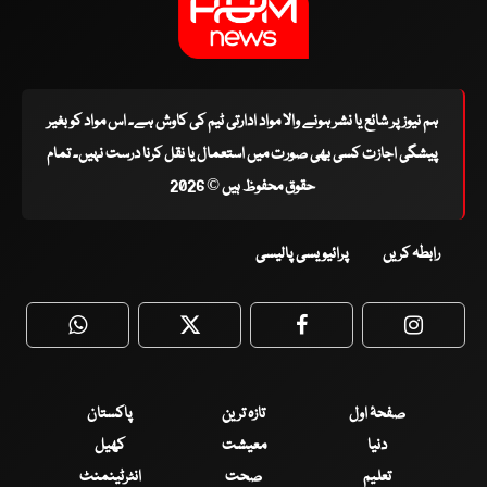
ہم نیوز پر شائع یا نشر ہونے والا مواد ادارتی ٹیم کی کاوش ہے۔ اس مواد کو بغیر
پیشگی اجازت کسی بھی صورت میں استعمال یا نقل کرنا درست نہیں۔ تمام
حقوق محفوظ ہیں © 2026
رابطہ کریں
پرائیویسی پالیسی
WhatsApp
Twitter
Facebook
Faceboo
صفحۂ اول
تازہ ترین
پاکستان
دنیا
معیشت
کھیل
تعلیم
صحت
انٹرٹینمنٹ